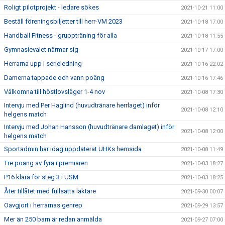
Roligt pilotprojekt - ledare sökes
2021-10-21 11:00
Beställ föreningsbiljetter till herr-VM 2023
2021-10-18 17:00
Handball Fitness - gruppträning för alla
2021-10-18 11:55
Gymnasievalet närmar sig
2021-10-17 17:00
Herrarna upp i serieledning
2021-10-16 22:02
Damerna tappade och vann poäng
2021-10-16 17:46
Välkomna till höstlovsläger 1-4 nov
2021-10-08 17:30
Intervju med Per Haglind (huvudtränare herrlaget) inför
2021-10-08 12:10
helgens match
Intervju med Johan Hansson (huvudtränare damlaget) inför
2021-10-08 12:00
helgens match
Sportadmin har idag uppdaterat UHKs hemsida
2021-10-08 11:49
Tre poäng av fyra i premiären
2021-10-03 18:27
P16 klara för steg 3 i USM
2021-10-03 18:25
Åter tillåtet med fullsatta läktare
2021-09-30 00:07
Oavgjort i herrarnas genrep
2021-09-29 13:57
Mer än 250 barn är redan anmälda
2021-09-27 07:00