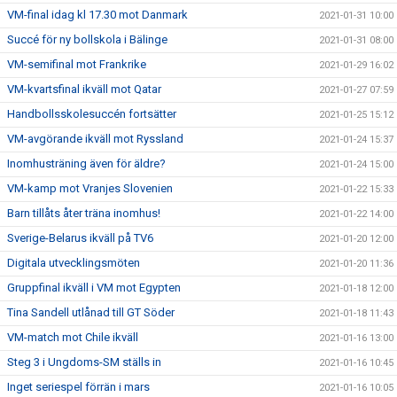
VM-final idag kl 17.30 mot Danmark
2021-01-31 10:00
Succé för ny bollskola i Bälinge
2021-01-31 08:00
VM-semifinal mot Frankrike
2021-01-29 16:02
VM-kvartsfinal ikväll mot Qatar
2021-01-27 07:59
Handbollsskolesuccén fortsätter
2021-01-25 15:12
VM-avgörande ikväll mot Ryssland
2021-01-24 15:37
Inomhusträning även för äldre?
2021-01-24 15:00
VM-kamp mot Vranjes Slovenien
2021-01-22 15:33
Barn tillåts åter träna inomhus!
2021-01-22 14:00
Sverige-Belarus ikväll på TV6
2021-01-20 12:00
Digitala utvecklingsmöten
2021-01-20 11:36
Gruppfinal ikväll i VM mot Egypten
2021-01-18 12:00
Tina Sandell utlånad till GT Söder
2021-01-18 11:43
VM-match mot Chile ikväll
2021-01-16 13:00
Steg 3 i Ungdoms-SM ställs in
2021-01-16 10:45
Inget seriespel förrän i mars
2021-01-16 10:05