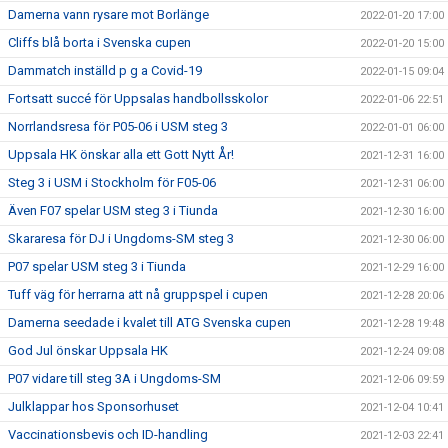
Damerna vann rysare mot Borlänge
2022-01-20 17:00
Cliffs blå borta i Svenska cupen
2022-01-20 15:00
Dammatch inställd p g a Covid-19
2022-01-15 09:04
Fortsatt succé för Uppsalas handbollsskolor
2022-01-06 22:51
Norrlandsresa för P05-06 i USM steg 3
2022-01-01 06:00
Uppsala HK önskar alla ett Gott Nytt År!
2021-12-31 16:00
Steg 3 i USM i Stockholm för F05-06
2021-12-31 06:00
Även F07 spelar USM steg 3 i Tiunda
2021-12-30 16:00
Skararesa för DJ i Ungdoms-SM steg 3
2021-12-30 06:00
P07 spelar USM steg 3 i Tiunda
2021-12-29 16:00
Tuff väg för herrarna att nå gruppspel i cupen
2021-12-28 20:06
Damerna seedade i kvalet till ATG Svenska cupen
2021-12-28 19:48
God Jul önskar Uppsala HK
2021-12-24 09:08
P07 vidare till steg 3A i Ungdoms-SM
2021-12-06 09:59
Julklappar hos Sponsorhuset
2021-12-04 10:41
Vaccinationsbevis och ID-handling
2021-12-03 22:41