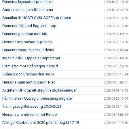
Damerna kryssade i premiären
2020-10-04 18:06
Andra raka segern för herrarna
2020-10-03 22:34
Anmälan till HÖSTLOVSLÄGREN är öppen
2020-09-25 16:30
Damerna föll med flaggan i topp
2020-09-24 15:40
Damerna genrepar mot AIK
2020-09-22 08:59
Herrarna imponerade i genrep
2020-09-20 12:00
Damerna vann i slutsekunderna
2020-09-20 09:44
Ingen publik i Uppsala i september
2020-09-19 08:20
Premiären mot Spårvägen inställd
2020-09-16 20:00
Spånga och Brännan drar sig ur
2020-09-16 14:14
Herrarna vann mot division 1-lag
2020-09-15 06:51
Avgifter - UHK tar ett steg till i digitaliseringen
2020-08-31 16:00
Påminnelse - Utdrag ur belastningsregister
2020-08-26 13:00
Träningsavgifter säsong 2020/2021
2020-08-23 11:00
Herrarna premiärvann mot Rimbo
2020-08-16 06:48
[Viktigt] Klubbkort ht-2020 på måndag kl 17-19
2020-08-14 15:50