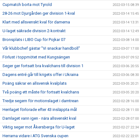
Cupmatch borta mot Tyrold
2022-03-15 08:39
28-26 mot Djurgården ger division 1-kval
2022-03-14 15:45
Klart med allsvenskt kval för damerna
2022-03-14 13:31
U-laget säkrade division 2-kontrakt
2022-03-14 12:49
Bronsplats i LIBO Cup för Pojkar 07
2022-03-08 14:00
Vår klubbchef gästar "Vi snackar handboll"
2022-03-07 17:00
Förlust i toppmötet med Kungsängen
2022-03-07 09:52
Seger ger fortsatt bra kvalchans till division 1
2022-03-06 20:55
Dagens entré går till krigets offer i Ukraina
2022-03-06 08:30
Poäng säkrar en allsvensk kvalplats
2022-03-05 20:21
Två poäng ett måste för fortsatt kvalchans
2022-03-05 20:20
Tredje segern för motionslaget i damtrean
2022-02-28 16:00
Herrlaget förlorade efter 43 insläppta mål
2022-02-28 11:00
Damlaget vann igen - nära allsvenskt kval
2022-02-28 07:00
Viktig seger mot Åkersberga för U-laget
2022-02-27 22:34
Herrarna vidare i ATG Svenska cupen
2022-02-22 22:01