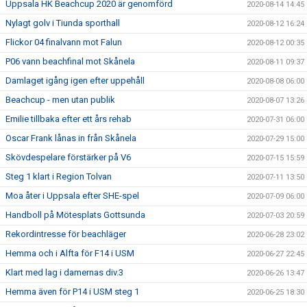
Uppsala HK Beachcup 2020 är genomförd
2020-08-14 14:45
Nylagt golv i Tiunda sporthall
2020-08-12 16:24
Flickor 04 finalvann mot Falun
2020-08-12 00:35
P06 vann beachfinal mot Skånela
2020-08-11 09:37
Damlaget igång igen efter uppehåll
2020-08-08 06:00
Beachcup - men utan publik
2020-08-07 13:26
Emilie tillbaka efter ett års rehab
2020-07-31 06:00
Oscar Frank lånas in från Skånela
2020-07-29 15:00
Skövdespelare förstärker på V6
2020-07-15 15:59
Steg 1 klart i Region Tolvan
2020-07-11 13:50
Moa åter i Uppsala efter SHE-spel
2020-07-09 06:00
Handboll på Mötesplats Gottsunda
2020-07-03 20:59
Rekordintresse för beachläger
2020-06-28 23:02
Hemma och i Alfta för F14 i USM
2020-06-27 22:45
Klart med lag i damernas div.3
2020-06-26 13:47
Hemma även för P14 i USM steg 1
2020-06-25 18:30