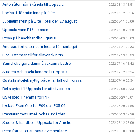
Anton åter från Skånela till Uppsala
2022-08-13 15:51
Lovisa tillför rutin inne på linjen
2022-08-12 13:16
Jubileumsfest på Elite Hotel den 27 augusti
2022-08-11 05:00
Uppsala vann P16-klassen
2022-08-10 23:20
Prova på beachhandboll gratis!
2022-08-09 23:03
Andreas fortsätter som ledare för herrlaget
2022-07-21 09:33
Lisa Österman tillför allsvensk rutin
2022-07-19 08:39
Samel ska göra dammålvakterna bättre
2022-07-16 16:42
Studera och spela handboll i Uppsala
2022-07-12 08:24
Gustafs storlek nyttig både i anfall och försvar
2022-07-10 20:34
Bella byter till Uppsala för att utvecklas
2022-07-08 09:33
USM steg 1 hemma för P14
2022-06-29 15:01
Lyckad Eken Cup för P09 och P05-06
2022-06-20 07:56
Premiärer mot Umeå och Djurgården
2022-06-13 07:30
Studier & handboll i Uppsala för Amelie
2022-06-12 06:00
Perra fortsätter att basa över herrlaget
2022-06-10 06:00