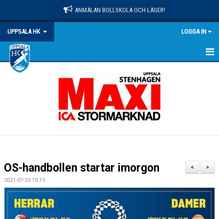
ANMÄLAN BOLLSKOLA OCH LÄGER!
UPPSALA HK
LOGGA IN
HEM
NYHETER
OM KLUBBEN
MATCHER
KALENDER
OS-handbollen startar imorgon
<
>
KONTAKT
2021-07-23 10:15
DOKUMENT
PRAKTISK INFO