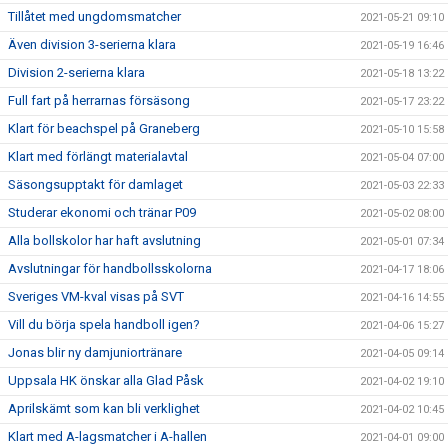
Tillåtet med ungdomsmatcher
2021-05-21 09:10
Även division 3-serierna klara
2021-05-19 16:46
Division 2-serierna klara
2021-05-18 13:22
Full fart på herrarnas försäsong
2021-05-17 23:22
Klart för beachspel på Graneberg
2021-05-10 15:58
Klart med förlängt materialavtal
2021-05-04 07:00
Säsongsupptakt för damlaget
2021-05-03 22:33
Studerar ekonomi och tränar P09
2021-05-02 08:00
Alla bollskolor har haft avslutning
2021-05-01 07:34
Avslutningar för handbollsskolorna
2021-04-17 18:06
Sveriges VM-kval visas på SVT
2021-04-16 14:55
Vill du börja spela handboll igen?
2021-04-06 15:27
Jonas blir ny damjuniortränare
2021-04-05 09:14
Uppsala HK önskar alla Glad Påsk
2021-04-02 19:10
Aprilskämt som kan bli verklighet
2021-04-02 10:45
Klart med A-lagsmatcher i A-hallen
2021-04-01 09:00