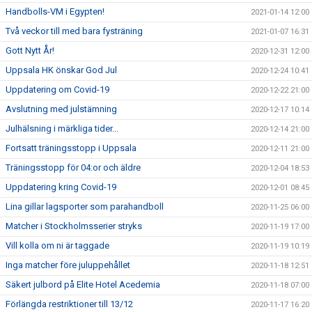
Handbolls-VM i Egypten!
2021-01-14 12:00
Två veckor till med bara fysträning
2021-01-07 16:31
Gott Nytt År!
2020-12-31 12:00
Uppsala HK önskar God Jul
2020-12-24 10:41
Uppdatering om Covid-19
2020-12-22 21:00
Avslutning med julstämning
2020-12-17 10:14
Julhälsning i märkliga tider...
2020-12-14 21:00
Fortsatt träningsstopp i Uppsala
2020-12-11 21:00
Träningsstopp för 04:or och äldre
2020-12-04 18:53
Uppdatering kring Covid-19
2020-12-01 08:45
Lina gillar lagsporter som parahandboll
2020-11-25 06:00
Matcher i Stockholmsserier stryks
2020-11-19 17:00
Vill kolla om ni är taggade
2020-11-19 10:19
Inga matcher före juluppehållet
2020-11-18 12:51
Säkert julbord på Elite Hotel Acedemia
2020-11-18 07:00
Förlängda restriktioner till 13/12
2020-11-17 16:20