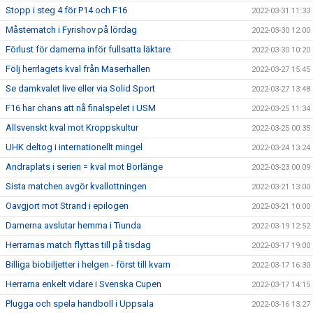
Stopp i steg 4 för P14 och F16
2022-03-31 11:33
Måstematch i Fyrishov på lördag
2022-03-30 12:00
Förlust för damerna inför fullsatta läktare
2022-03-30 10:20
Följ herrlagets kval från Maserhallen
2022-03-27 15:45
Se damkvalet live eller via Solid Sport
2022-03-27 13:48
F16 har chans att nå finalspelet i USM
2022-03-25 11:34
Allsvenskt kval mot Kroppskultur
2022-03-25 00:35
UHK deltog i internationellt mingel
2022-03-24 13:24
Andraplats i serien = kval mot Borlänge
2022-03-23 00:09
Sista matchen avgör kvallottningen
2022-03-21 13:00
Oavgjort mot Strand i epilogen
2022-03-21 10:00
Damerna avslutar hemma i Tiunda
2022-03-19 12:52
Herrarnas match flyttas till på tisdag
2022-03-17 19:00
Billiga biobiljetter i helgen - först till kvarn
2022-03-17 16:30
Herrarna enkelt vidare i Svenska Cupen
2022-03-17 14:15
Plugga och spela handboll i Uppsala
2022-03-16 13:27