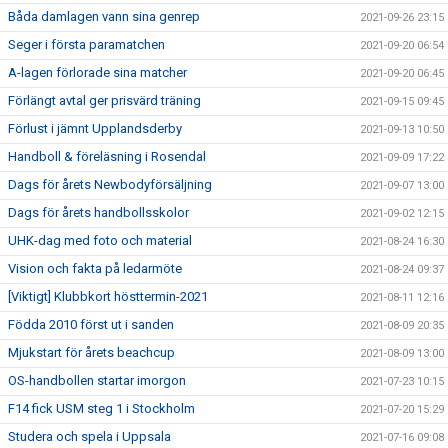
Båda damlagen vann sina genrep
2021-09-26 23:15
Seger i första paramatchen
2021-09-20 06:54
A-lagen förlorade sina matcher
2021-09-20 06:45
Förlängt avtal ger prisvärd träning
2021-09-15 09:45
Förlust i jämnt Upplandsderby
2021-09-13 10:50
Handboll & föreläsning i Rosendal
2021-09-09 17:22
Dags för årets Newbodyförsäljning
2021-09-07 13:00
Dags för årets handbollsskolor
2021-09-02 12:15
UHK-dag med foto och material
2021-08-24 16:30
Vision och fakta på ledarmöte
2021-08-24 09:37
[Viktigt] Klubbkort hösttermin-2021
2021-08-11 12:16
Födda 2010 först ut i sanden
2021-08-09 20:35
Mjukstart för årets beachcup
2021-08-09 13:00
OS-handbollen startar imorgon
2021-07-23 10:15
F14 fick USM steg 1 i Stockholm
2021-07-20 15:29
Studera och spela i Uppsala
2021-07-16 09:08