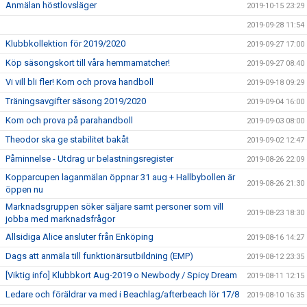
Anmälan höstlovsläger
2019-10-15 23:29
2019-09-28 11:54
Klubbkollektion för 2019/2020
2019-09-27 17:00
Köp säsongskort till våra hemmamatcher!
2019-09-27 08:40
Vi vill bli fler! Kom och prova handboll
2019-09-18 09:29
Träningsavgifter säsong 2019/2020
2019-09-04 16:00
Kom och prova på parahandboll
2019-09-03 08:00
Theodor ska ge stabilitet bakåt
2019-09-02 12:47
Påminnelse - Utdrag ur belastningsregister
2019-08-26 22:09
Kopparcupen laganmälan öppnar 31 aug + Hallbybollen är
2019-08-26 21:30
öppen nu
Marknadsgruppen söker säljare samt personer som vill
2019-08-23 18:30
jobba med marknadsfrågor
Allsidiga Alice ansluter från Enköping
2019-08-16 14:27
Dags att anmäla till funktionärsutbildning (EMP)
2019-08-12 23:35
[Viktig info] Klubbkort Aug-2019 o Newbody / Spicy Dream
2019-08-11 12:15
Ledare och föräldrar va med i Beachlag/afterbeach lör 17/8
2019-08-10 16:35