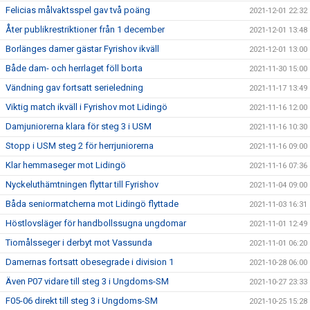
Felicias målvaktsspel gav två poäng
2021-12-01 22:32
Åter publikrestriktioner från 1 december
2021-12-01 13:48
Borlänges damer gästar Fyrishov ikväll
2021-12-01 13:00
Både dam- och herrlaget föll borta
2021-11-30 15:00
Vändning gav fortsatt serieledning
2021-11-17 13:49
Viktig match ikväll i Fyrishov mot Lidingö
2021-11-16 12:00
Damjuniorerna klara för steg 3 i USM
2021-11-16 10:30
Stopp i USM steg 2 för herrjuniorerna
2021-11-16 09:00
Klar hemmaseger mot Lidingö
2021-11-16 07:36
Nyckeluthämtningen flyttar till Fyrishov
2021-11-04 09:00
Båda seniormatcherna mot Lidingö flyttade
2021-11-03 16:31
Höstlovsläger för handbollssugna ungdomar
2021-11-01 12:49
Tiomålsseger i derbyt mot Vassunda
2021-11-01 06:20
Damernas fortsatt obesegrade i division 1
2021-10-28 06:00
Även P07 vidare till steg 3 i Ungdoms-SM
2021-10-27 23:33
F05-06 direkt till steg 3 i Ungdoms-SM
2021-10-25 15:28