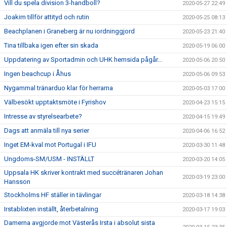
Vill du spela division 3-handboll?
2020-05-27 22:49
Joakim tillför attityd och rutin
2020-05-25 08:13
Beachplanen i Graneberg är nu iordninggjord
2020-05-23 21:40
Tina tillbaka igen efter sin skada
2020-05-19 06:00
Uppdatering av Sportadmin och UHK hemsida pågår...
2020-05-06 20:50
Ingen beachcup i Åhus
2020-05-06 09:53
Nygammal tränarduo klar för herrarna
2020-05-03 17:00
Välbesökt upptaktsmöte i Fyrishov
2020-04-23 15:15
Intresse av styrelsearbete?
2020-04-15 19:49
Dags att anmäla till nya serier
2020-04-06 16:52
Inget EM-kval mot Portugal i IFU
2020-03-30 11:48
Ungdoms-SM/USM - INSTÄLLT
2020-03-20 14:05
Uppsala HK skriver kontrakt med succétränaren Johan
2020-03-19 23:00
Hansson
Stockholms HF ställer in tävlingar
2020-03-18 14:38
Irstablixten inställt, återbetalning
2020-03-17 19:03
Damerna avgjorde mot Västerås Irsta i absolut sista