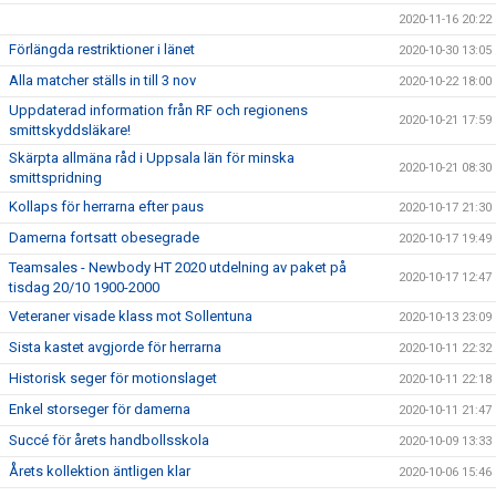
2020-11-16 20:22
Förlängda restriktioner i länet
2020-10-30 13:05
Alla matcher ställs in till 3 nov
2020-10-22 18:00
Uppdaterad information från RF och regionens
2020-10-21 17:59
smittskyddsläkare!
Skärpta allmäna råd i Uppsala län för minska
2020-10-21 08:30
smittspridning
Kollaps för herrarna efter paus
2020-10-17 21:30
Damerna fortsatt obesegrade
2020-10-17 19:49
Teamsales - Newbody HT 2020 utdelning av paket på
2020-10-17 12:47
tisdag 20/10 1900-2000
Veteraner visade klass mot Sollentuna
2020-10-13 23:09
Sista kastet avgjorde för herrarna
2020-10-11 22:32
Historisk seger för motionslaget
2020-10-11 22:18
Enkel storseger för damerna
2020-10-11 21:47
Succé för årets handbollsskola
2020-10-09 13:33
Årets kollektion äntligen klar
2020-10-06 15:46