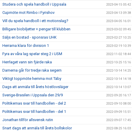
Studera och spela handboll i Uppsala
2023-04-15 05:42
Cupmöte mot Rimbo i Fyrishov
2023-04-13 09:38
Vill du spela handboll i ett motionslag?
2023-04-05 16:01
Billigare biobiljetter + pengar till klubben
2023-03-02 09:45
Säljs en bostad - sponsras UHK
2023-02-27 10:25
Herrarna klara för division 1
2023-02-19 10:39
Fyra av våra lag spelar steg 2 i USM
2022-11-02 18:44
Herrlaget vann sin fjärde raka
2022-10-25 15:16
Damerna går för tredje raka segern
2022-10-14 14:25
Viktigt toppmöte hemma mot Täby
2022-10-14 14:18
Dags att anmäla till årets höstlovsläger
2022-10-14 13:07
Sverige-Brasilen i Uppsala den 29/9
2022-09-20 16:17
Politikernas svar till handbollen - del 2
2022-09-10 08:00
Politikernas svar till handbollen - del 1
2022-09-09 15:51
Jonathan tillför allsvensk rutin
2022-09-07 17:45
Snart dags att anmäla till årets bollskolor
2022-08-25 16:03