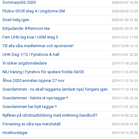
Sommarjobb 2020
2020-02-07 16:25
Flickor 05 till steg 4 i Ungdoms-SM
2020-02-03 15:23
Snart helg igen...
2020-01-20 21:30
Erbjudande: Afternoon tea
2020-01-20 21:24
Fem UHK-lag kvar i USM steg 3
2019-12-27 17:00
Till alla våra medlemmar och sponsorer!
2019-12-09 15:15
UHK-Dag 7/12 i Fyrishovs A-hall
2019-12-01 22:33
Vi söker ungdomsledare
2019-11-18 23:00
NIU träning i Fyrishov för spelare födda 04/05
2019-11-15 09:32
Åhus 2020 anmälan öppnar 27 nov
2019-11-12 16:23
Svandammen - nu skall taggarna (endast nya) fungera igen
2019-11-12 14:55
Svandammen - hämta ut nya taggar !!
2019-11-05 22:24
Svandammen har bytt taggar !!
2019-11-01 22:16
Nyfiken på idrottsutbildning med inriktning handboll?
2019-10-30 22:32
Försening av våra nya matchställ
2019-10-23 16:00
Höstlovsläger
2019-10-15 23:30