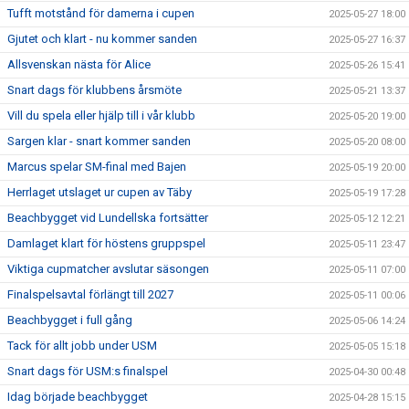
Tufft motstånd för damerna i cupen
2025-05-27 18:00
Gjutet och klart - nu kommer sanden
2025-05-27 16:37
Allsvenskan nästa för Alice
2025-05-26 15:41
Snart dags för klubbens årsmöte
2025-05-21 13:37
Vill du spela eller hjälp till i vår klubb
2025-05-20 19:00
Sargen klar - snart kommer sanden
2025-05-20 08:00
Marcus spelar SM-final med Bajen
2025-05-19 20:00
Herrlaget utslaget ur cupen av Täby
2025-05-19 17:28
Beachbygget vid Lundellska fortsätter
2025-05-12 12:21
Damlaget klart för höstens gruppspel
2025-05-11 23:47
Viktiga cupmatcher avslutar säsongen
2025-05-11 07:00
Finalspelsavtal förlängt till 2027
2025-05-11 00:06
Beachbygget i full gång
2025-05-06 14:24
Tack för allt jobb under USM
2025-05-05 15:18
Snart dags för USM:s finalspel
2025-04-30 00:48
Idag började beachbygget
2025-04-28 15:15