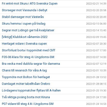
Fri entré mot Skuru i ATG Svenska Cupen
2022-02-21 14:39
Storseger mot Vassunda i derbyt
2022-02-20 20:58
Stabil damseger mot Västerås
2022-02-20 20:49
Skuru hemma i cupen på tisdag
2022-02-15 06:00
Segrar mot Lidingö ger två kvalplatser
2022-02-14 15:40
[Viktigt] Klubbkort vårtermin-2022
2022-02-09 19:45
Herrlaget vidare i Svenska cupen
2022-02-07 20:30
Storförlust borta i toppmötet med Cliff
2022-02-07 17:00
F05-06 klara för steg 4 i Ungdoms-SM
2022-02-07 14:00
Bra vecka med dubbla segrar för damerna
2022-02-07 12:19
Chans till revansch för våra A-lag
2022-02-01 10:39
Toppmöte mot Bolton för herrlaget
2022-01-28 13:52
Damlaget möter tabelltvåan Örebro
2022-01-28 08:15
Lördagens toppmatcher flyttas till A-hallen
2022-01-25 19:30
Två viktiga poäng borta mot Kiruna
2022-01-24 17:00
P07 vidare till steg 4 A i Ungdoms-SM
2022-01-24 14:53