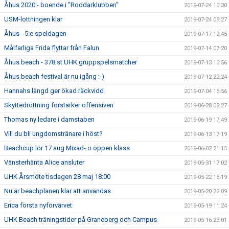
Åhus 2020 - boende i "Roddarklubben"
2019-07-24 10:30
USM-lottningen klar
2019-07-24 09:27
Åhus - 5:e speldagen
2019-07-17 12:45
Målfarliga Frida flyttar från Falun
2019-07-14 07:20
Åhus beach - 378 st UHK gruppspelsmatcher
2019-07-13 10:56
Åhus beach festival är nu igång :-)
2019-07-12 22:24
Hannahs längd ger ökad räckvidd
2019-07-04 15:56
Skyttedrottning förstärker offensiven
2019-06-28 08:27
Thomas ny ledare i damstaben
2019-06-19 17:49
Vill du bli ungdomstränare i höst?
2019-06-13 17:19
Beachcup lör 17 aug Mixad- o öppen klass
2019-06-02 21:15
Vänsterhänta Alice ansluter
2019-05-31 17:02
UHK Årsmöte tisdagen 28 maj 18:00
2019-05-22 15:19
Nu är beachplanen klar att användas
2019-05-20 22:09
Erica första nyförvärvet
2019-05-19 11:24
UHK Beach träningstider på Graneberg och Campus
2019-05-16 23:01