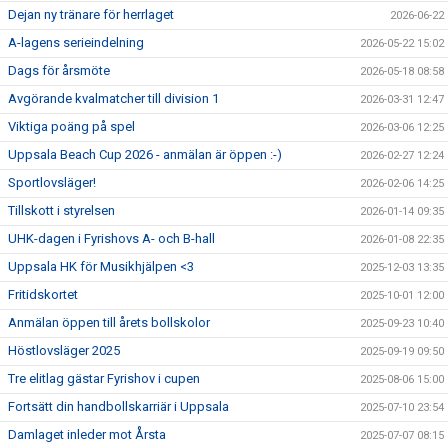
Dejan ny tränare för herrlaget
2026-06-22
A-lagens serieindelning
2026-05-22 15:02
Dags för årsmöte
2026-05-18 08:58
Avgörande kvalmatcher till division 1
2026-03-31 12:47
Viktiga poäng på spel
2026-03-06 12:25
Uppsala Beach Cup 2026 - anmälan är öppen :-)
2026-02-27 12:24
Sportlovsläger!
2026-02-06 14:25
Tillskott i styrelsen
2026-01-14 09:35
UHK-dagen i Fyrishovs A- och B-hall
2026-01-08 22:35
Uppsala HK för Musikhjälpen <3
2025-12-03 13:35
Fritidskortet
2025-10-01 12:00
Anmälan öppen till årets bollskolor
2025-09-23 10:40
Höstlovsläger 2025
2025-09-19 09:50
Tre elitlag gästar Fyrishov i cupen
2025-08-06 15:00
Fortsätt din handbollskarriär i Uppsala
2025-07-10 23:54
Damlaget inleder mot Årsta
2025-07-07 08:15