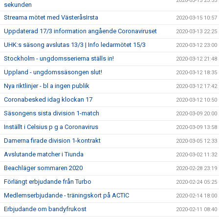
2020-03-15 23:35
sekunden
Streama mötet med VästeråsIrsta
2020-03-15 10:57
Uppdaterad 17/3 information angående Coronaviruset
2020-03-13 22:25
UHK:s säsong avslutas 13/3 | Info ledarmötet 15/3
2020-03-12 23:00
Stockholm - ungdomsserierna ställs in!
2020-03-12 21:48
Uppland - ungdomssäsongen slut!
2020-03-12 18:35
Nya riktlinjer - bl a ingen publik
2020-03-12 17:42
Coronabesked idag klockan 17
2020-03-12 10:50
Säsongens sista division 1-match
2020-03-09 20:00
Inställt i Celsius p g a Coronavirus
2020-03-09 13:58
Damerna firade division 1-kontrakt
2020-03-05 12:33
Avslutande matcher i Tiunda
2020-03-02 11:32
Beachläger sommaren 2020
2020-02-28 23:19
Förlängt erbjudande från Turbo
2020-02-24 05:25
Medlemserbjudande - träningskort på ACTIC
2020-02-14 18:00
Erbjudande om bandyfrukost
2020-02-11 08:40