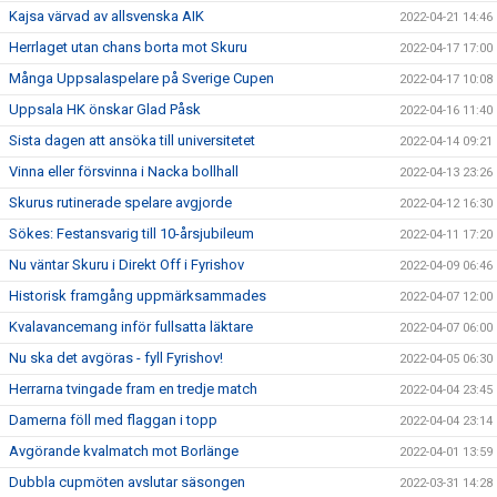
Kajsa värvad av allsvenska AIK
2022-04-21 14:46
Herrlaget utan chans borta mot Skuru
2022-04-17 17:00
Många Uppsalaspelare på Sverige Cupen
2022-04-17 10:08
Uppsala HK önskar Glad Påsk
2022-04-16 11:40
Sista dagen att ansöka till universitetet
2022-04-14 09:21
Vinna eller försvinna i Nacka bollhall
2022-04-13 23:26
Skurus rutinerade spelare avgjorde
2022-04-12 16:30
Sökes: Festansvarig till 10-årsjubileum
2022-04-11 17:20
Nu väntar Skuru i Direkt Off i Fyrishov
2022-04-09 06:46
Historisk framgång uppmärksammades
2022-04-07 12:00
Kvalavancemang inför fullsatta läktare
2022-04-07 06:00
Nu ska det avgöras - fyll Fyrishov!
2022-04-05 06:30
Herrarna tvingade fram en tredje match
2022-04-04 23:45
Damerna föll med flaggan i topp
2022-04-04 23:14
Avgörande kvalmatch mot Borlänge
2022-04-01 13:59
Dubbla cupmöten avslutar säsongen
2022-03-31 14:28