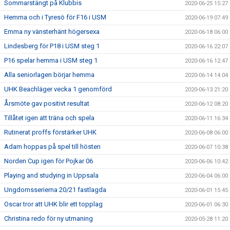
Sommarstängt på Klubbis
2020-06-25 15:27
Hemma och i Tyresö för F16 i USM
2020-06-19 07:49
Emma ny vänsterhänt högersexa
2020-06-18 06:00
Lindesberg för P18 i USM steg 1
2020-06-16 22:07
P16 spelar hemma i USM steg 1
2020-06-16 12:47
Alla seniorlagen börjar hemma
2020-06-14 14:04
UHK Beachläger vecka 1 genomförd
2020-06-13 21:20
Årsmöte gav positivt resultat
2020-06-12 08:20
Tillåtet igen att träna och spela
2020-06-11 16:34
Rutinerat proffs förstärker UHK
2020-06-08 06:00
Adam hoppas på spel till hösten
2020-06-07 10:38
Norden Cup igen för Pojkar 06
2020-06-06 10:42
Playing and studying in Uppsala
2020-06-04 06:00
Ungdomsserierna 20/21 fastlagda
2020-06-01 15:45
Oscar tror att UHK blir ett topplag
2020-06-01 06:30
Christina redo för ny utmaning
2020-05-28 11:20