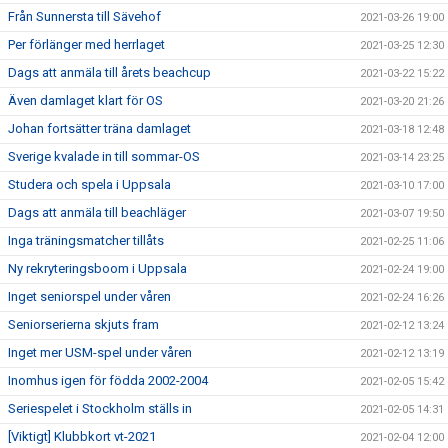
Från Sunnersta till Sävehof
2021-03-26 19:00
Per förlänger med herrlaget
2021-03-25 12:30
Dags att anmäla till årets beachcup
2021-03-22 15:22
Även damlaget klart för OS
2021-03-20 21:26
Johan fortsätter träna damlaget
2021-03-18 12:48
Sverige kvalade in till sommar-OS
2021-03-14 23:25
Studera och spela i Uppsala
2021-03-10 17:00
Dags att anmäla till beachläger
2021-03-07 19:50
Inga träningsmatcher tillåts
2021-02-25 11:06
Ny rekryteringsboom i Uppsala
2021-02-24 19:00
Inget seniorspel under våren
2021-02-24 16:26
Seniorserierna skjuts fram
2021-02-12 13:24
Inget mer USM-spel under våren
2021-02-12 13:19
Inomhus igen för födda 2002-2004
2021-02-05 15:42
Seriespelet i Stockholm ställs in
2021-02-05 14:31
[Viktigt] Klubbkort vt-2021
2021-02-04 12:00