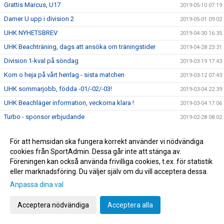
Grattis Marcus, U17
2019-05-10 07:19
Damer U upp i division 2
2019-05-01 09:02
UHK NYHETSBREV
2019-04-30 16:35
UHK Beachträning, dags att ansöka om träningstider
2019-04-28 23:31
Division 1-kval på söndag
2019-03-19 17:43
Kom o heja på vårt herrlag - sista matchen
2019-03-12 07:43
UHK sommarjobb, födda -01/-02/-03!
2019-03-04 22:39
UHK Beachläger information, veckorna klara !
2019-03-04 17:06
Turbo - sponsor erbjudande
2019-02-28 08:02
Karro vann "Årets ungdomstränare 2019"
2019-02-14 23:24
För att hemsidan ska fungera korrekt använder vi nödvändiga
Arbetsgrupp för säkerställa nästa säsongs senior- och
2019-02-13 22:00
cookies från SportAdmin. Dessa går inte att stänga av.
juniorverksamhet har startat
Föreningen kan också använda frivilliga cookies, t.ex. för statistik
Kansliet öppet på tisdagar
2019-02-06 06:22
eller marknadsföring. Du väljer själv om du vill acceptera dessa.
Ny ordförande och styrelse för Uppsala HK
2019-01-17 19:30
Anpassa dina val
Kom o heja på vårt herr lag
2019-01-17 19:10
Acceptera nödvändiga
Acceptera alla
Kallelse till extrainsatt årsmöte 16 januari 2019
2018-12-22 15:10
Matchställ, kolla att ni har rätt sponsortryck
2018-12-17 16:58