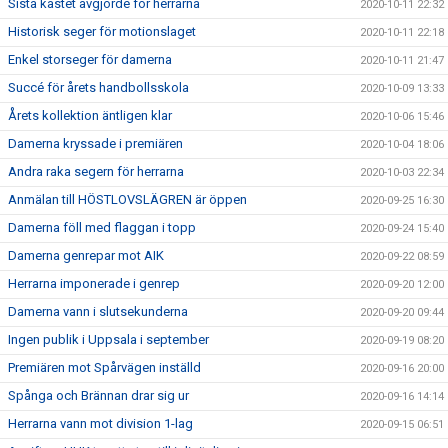
Sista kastet avgjorde för herrarna
2020-10-11 22:32
Historisk seger för motionslaget
2020-10-11 22:18
Enkel storseger för damerna
2020-10-11 21:47
Succé för årets handbollsskola
2020-10-09 13:33
Årets kollektion äntligen klar
2020-10-06 15:46
Damerna kryssade i premiären
2020-10-04 18:06
Andra raka segern för herrarna
2020-10-03 22:34
Anmälan till HÖSTLOVSLÄGREN är öppen
2020-09-25 16:30
Damerna föll med flaggan i topp
2020-09-24 15:40
Damerna genrepar mot AIK
2020-09-22 08:59
Herrarna imponerade i genrep
2020-09-20 12:00
Damerna vann i slutsekunderna
2020-09-20 09:44
Ingen publik i Uppsala i september
2020-09-19 08:20
Premiären mot Spårvägen inställd
2020-09-16 20:00
Spånga och Brännan drar sig ur
2020-09-16 14:14
Herrarna vann mot division 1-lag
2020-09-15 06:51