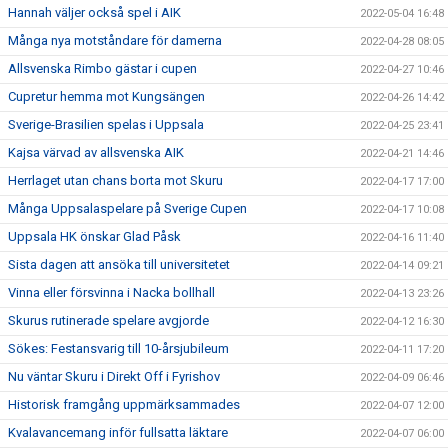
Hannah väljer också spel i AIK
2022-05-04 16:48
Många nya motståndare för damerna
2022-04-28 08:05
Allsvenska Rimbo gästar i cupen
2022-04-27 10:46
Cupretur hemma mot Kungsängen
2022-04-26 14:42
Sverige-Brasilien spelas i Uppsala
2022-04-25 23:41
Kajsa värvad av allsvenska AIK
2022-04-21 14:46
Herrlaget utan chans borta mot Skuru
2022-04-17 17:00
Många Uppsalaspelare på Sverige Cupen
2022-04-17 10:08
Uppsala HK önskar Glad Påsk
2022-04-16 11:40
Sista dagen att ansöka till universitetet
2022-04-14 09:21
Vinna eller försvinna i Nacka bollhall
2022-04-13 23:26
Skurus rutinerade spelare avgjorde
2022-04-12 16:30
Sökes: Festansvarig till 10-årsjubileum
2022-04-11 17:20
Nu väntar Skuru i Direkt Off i Fyrishov
2022-04-09 06:46
Historisk framgång uppmärksammades
2022-04-07 12:00
Kvalavancemang inför fullsatta läktare
2022-04-07 06:00