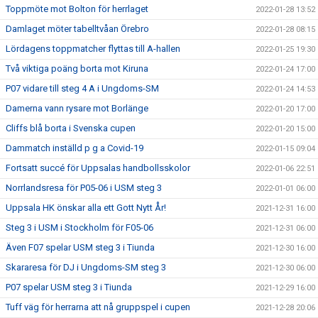
Toppmöte mot Bolton för herrlaget
2022-01-28 13:52
Damlaget möter tabelltvåan Örebro
2022-01-28 08:15
Lördagens toppmatcher flyttas till A-hallen
2022-01-25 19:30
Två viktiga poäng borta mot Kiruna
2022-01-24 17:00
P07 vidare till steg 4 A i Ungdoms-SM
2022-01-24 14:53
Damerna vann rysare mot Borlänge
2022-01-20 17:00
Cliffs blå borta i Svenska cupen
2022-01-20 15:00
Dammatch inställd p g a Covid-19
2022-01-15 09:04
Fortsatt succé för Uppsalas handbollsskolor
2022-01-06 22:51
Norrlandsresa för P05-06 i USM steg 3
2022-01-01 06:00
Uppsala HK önskar alla ett Gott Nytt År!
2021-12-31 16:00
Steg 3 i USM i Stockholm för F05-06
2021-12-31 06:00
Även F07 spelar USM steg 3 i Tiunda
2021-12-30 16:00
Skararesa för DJ i Ungdoms-SM steg 3
2021-12-30 06:00
P07 spelar USM steg 3 i Tiunda
2021-12-29 16:00
Tuff väg för herrarna att nå gruppspel i cupen
2021-12-28 20:06