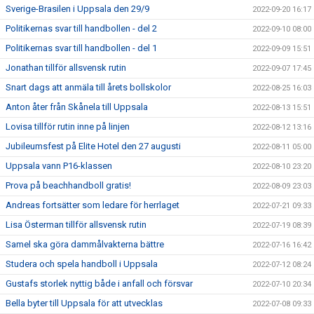
Sverige-Brasilen i Uppsala den 29/9
2022-09-20 16:17
Politikernas svar till handbollen - del 2
2022-09-10 08:00
Politikernas svar till handbollen - del 1
2022-09-09 15:51
Jonathan tillför allsvensk rutin
2022-09-07 17:45
Snart dags att anmäla till årets bollskolor
2022-08-25 16:03
Anton åter från Skånela till Uppsala
2022-08-13 15:51
Lovisa tillför rutin inne på linjen
2022-08-12 13:16
Jubileumsfest på Elite Hotel den 27 augusti
2022-08-11 05:00
Uppsala vann P16-klassen
2022-08-10 23:20
Prova på beachhandboll gratis!
2022-08-09 23:03
Andreas fortsätter som ledare för herrlaget
2022-07-21 09:33
Lisa Österman tillför allsvensk rutin
2022-07-19 08:39
Samel ska göra dammålvakterna bättre
2022-07-16 16:42
Studera och spela handboll i Uppsala
2022-07-12 08:24
Gustafs storlek nyttig både i anfall och försvar
2022-07-10 20:34
Bella byter till Uppsala för att utvecklas
2022-07-08 09:33