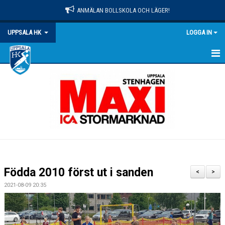
ANMÄLAN BOLLSKOLA OCH LÄGER!
UPPSALA HK
LOGGA IN
HEM
NYHETER
OM KLUBBEN
MATCHER
KALENDER
Födda 2010 först ut i sanden
<
>
KONTAKT
2021-08-09 20:35
DOKUMENT
PRAKTISK INFO