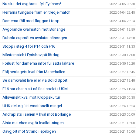
Nu ska det avgöras - fyll Fyrishov!
2022-04-05 06:30
Herrarna tvingade fram en tredje match
2022-04-04 23:45
Damerna föll med flaggan i topp
2022-04-04 23:14
Avgörande kvalmatch mot Borlänge
2022-04-01 13:59
Dubbla cupmöten avslutar säsongen
2022-03-31 14:28
Stopp i steg 4 för P14 och F16
2022-03-31 11:33
Måstematch i Fyrishov på lördag
2022-03-30 12:00
Förlust för damerna inför fullsatta läktare
2022-03-30 10:20
Följ herrlagets kval från Maserhallen
2022-03-27 15:45
Se damkvalet live eller via Solid Sport
2022-03-27 13:48
F16 har chans att nå finalspelet i USM
2022-03-25 11:34
Allsvenskt kval mot Kroppskultur
2022-03-25 00:35
UHK deltog i internationellt mingel
2022-03-24 13:24
Andraplats i serien = kval mot Borlänge
2022-03-23 00:09
Sista matchen avgör kvallottningen
2022-03-21 13:00
Oavgjort mot Strand i epilogen
2022-03-21 10:00