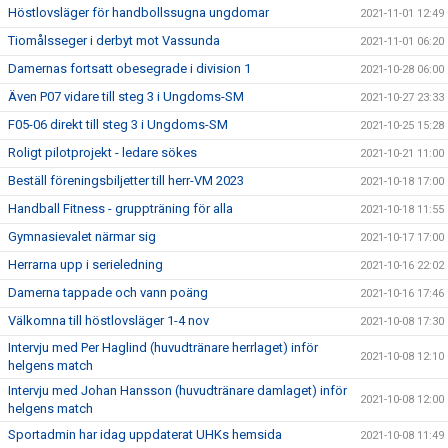
Höstlovsläger för handbollssugna ungdomar
2021-11-01 12:49
Tiomålsseger i derbyt mot Vassunda
2021-11-01 06:20
Damernas fortsatt obesegrade i division 1
2021-10-28 06:00
Även P07 vidare till steg 3 i Ungdoms-SM
2021-10-27 23:33
F05-06 direkt till steg 3 i Ungdoms-SM
2021-10-25 15:28
Roligt pilotprojekt - ledare sökes
2021-10-21 11:00
Beställ föreningsbiljetter till herr-VM 2023
2021-10-18 17:00
Handball Fitness - gruppträning för alla
2021-10-18 11:55
Gymnasievalet närmar sig
2021-10-17 17:00
Herrarna upp i serieledning
2021-10-16 22:02
Damerna tappade och vann poäng
2021-10-16 17:46
Välkomna till höstlovsläger 1-4 nov
2021-10-08 17:30
Intervju med Per Haglind (huvudtränare herrlaget) inför
2021-10-08 12:10
helgens match
Intervju med Johan Hansson (huvudtränare damlaget) inför
2021-10-08 12:00
helgens match
Sportadmin har idag uppdaterat UHKs hemsida
2021-10-08 11:49