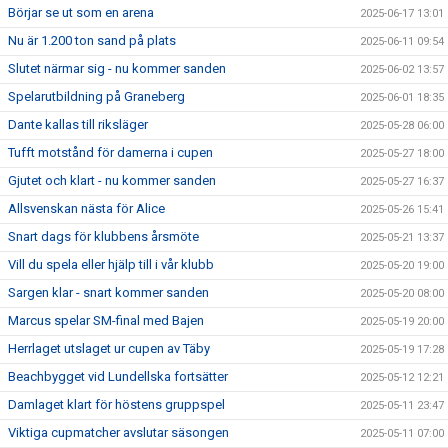
Börjar se ut som en arena
2025-06-17 13:01
Nu är 1.200 ton sand på plats
2025-06-11 09:54
Slutet närmar sig - nu kommer sanden
2025-06-02 13:57
Spelarutbildning på Graneberg
2025-06-01 18:35
Dante kallas till riksläger
2025-05-28 06:00
Tufft motstånd för damerna i cupen
2025-05-27 18:00
Gjutet och klart - nu kommer sanden
2025-05-27 16:37
Allsvenskan nästa för Alice
2025-05-26 15:41
Snart dags för klubbens årsmöte
2025-05-21 13:37
Vill du spela eller hjälp till i vår klubb
2025-05-20 19:00
Sargen klar - snart kommer sanden
2025-05-20 08:00
Marcus spelar SM-final med Bajen
2025-05-19 20:00
Herrlaget utslaget ur cupen av Täby
2025-05-19 17:28
Beachbygget vid Lundellska fortsätter
2025-05-12 12:21
Damlaget klart för höstens gruppspel
2025-05-11 23:47
Viktiga cupmatcher avslutar säsongen
2025-05-11 07:00