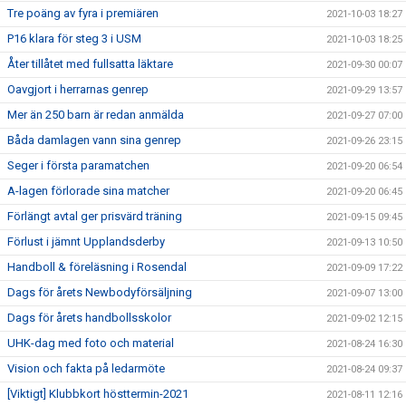
Tre poäng av fyra i premiären
2021-10-03 18:27
P16 klara för steg 3 i USM
2021-10-03 18:25
Åter tillåtet med fullsatta läktare
2021-09-30 00:07
Oavgjort i herrarnas genrep
2021-09-29 13:57
Mer än 250 barn är redan anmälda
2021-09-27 07:00
Båda damlagen vann sina genrep
2021-09-26 23:15
Seger i första paramatchen
2021-09-20 06:54
A-lagen förlorade sina matcher
2021-09-20 06:45
Förlängt avtal ger prisvärd träning
2021-09-15 09:45
Förlust i jämnt Upplandsderby
2021-09-13 10:50
Handboll & föreläsning i Rosendal
2021-09-09 17:22
Dags för årets Newbodyförsäljning
2021-09-07 13:00
Dags för årets handbollsskolor
2021-09-02 12:15
UHK-dag med foto och material
2021-08-24 16:30
Vision och fakta på ledarmöte
2021-08-24 09:37
[Viktigt] Klubbkort hösttermin-2021
2021-08-11 12:16