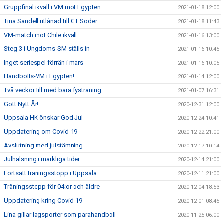
Gruppfinal ikväll i VM mot Egypten
2021-01-18 12:00
Tina Sandell utlånad till GT Söder
2021-01-18 11:43
VM-match mot Chile ikväll
2021-01-16 13:00
Steg 3 i Ungdoms-SM ställs in
2021-01-16 10:45
Inget seriespel förrän i mars
2021-01-16 10:05
Handbolls-VM i Egypten!
2021-01-14 12:00
Två veckor till med bara fysträning
2021-01-07 16:31
Gott Nytt År!
2020-12-31 12:00
Uppsala HK önskar God Jul
2020-12-24 10:41
Uppdatering om Covid-19
2020-12-22 21:00
Avslutning med julstämning
2020-12-17 10:14
Julhälsning i märkliga tider...
2020-12-14 21:00
Fortsatt träningsstopp i Uppsala
2020-12-11 21:00
Träningsstopp för 04:or och äldre
2020-12-04 18:53
Uppdatering kring Covid-19
2020-12-01 08:45
Lina gillar lagsporter som parahandboll
2020-11-25 06:00