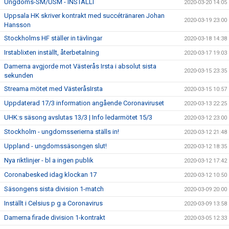
Ungdoms-SM/USM - INSTÄLLT
2020-03-20 14:05
Uppsala HK skriver kontrakt med succétränaren Johan
2020-03-19 23:00
Hansson
Stockholms HF ställer in tävlingar
2020-03-18 14:38
Irstablixten inställt, återbetalning
2020-03-17 19:03
Damerna avgjorde mot Västerås Irsta i absolut sista
2020-03-15 23:35
sekunden
Streama mötet med VästeråsIrsta
2020-03-15 10:57
Uppdaterad 17/3 information angående Coronaviruset
2020-03-13 22:25
UHK:s säsong avslutas 13/3 | Info ledarmötet 15/3
2020-03-12 23:00
Stockholm - ungdomsserierna ställs in!
2020-03-12 21:48
Uppland - ungdomssäsongen slut!
2020-03-12 18:35
Nya riktlinjer - bl a ingen publik
2020-03-12 17:42
Coronabesked idag klockan 17
2020-03-12 10:50
Säsongens sista division 1-match
2020-03-09 20:00
Inställt i Celsius p g a Coronavirus
2020-03-09 13:58
Damerna firade division 1-kontrakt
2020-03-05 12:33