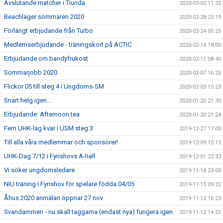
Avslutande matcher i Tiunda
2020-03-02 11:32
Beachläger sommaren 2020
2020-02-28 23:19
Förlängt erbjudande från Turbo
2020-02-24 05:25
Medlemserbjudande - träningskort på ACTIC
2020-02-14 18:00
Erbjudande om bandyfrukost
2020-02-11 08:40
Sommarjobb 2020
2020-02-07 16:25
Flickor 05 till steg 4 i Ungdoms-SM
2020-02-03 15:23
Snart helg igen...
2020-01-20 21:30
Erbjudande: Afternoon tea
2020-01-20 21:24
Fem UHK-lag kvar i USM steg 3
2019-12-27 17:00
Till alla våra medlemmar och sponsorer!
2019-12-09 15:15
UHK-Dag 7/12 i Fyrishovs A-hall
2019-12-01 22:33
Vi söker ungdomsledare
2019-11-18 23:00
NIU träning i Fyrishov för spelare födda 04/05
2019-11-15 09:32
Åhus 2020 anmälan öppnar 27 nov
2019-11-12 16:23
Svandammen - nu skall taggarna (endast nya) fungera igen
2019-11-12 14:55