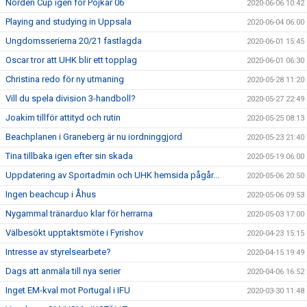
Norden Cup igen för Pojkar 06
2020-06-06 10:42
Playing and studying in Uppsala
2020-06-04 06:00
Ungdomsserierna 20/21 fastlagda
2020-06-01 15:45
Oscar tror att UHK blir ett topplag
2020-06-01 06:30
Christina redo för ny utmaning
2020-05-28 11:20
Vill du spela division 3-handboll?
2020-05-27 22:49
Joakim tillför attityd och rutin
2020-05-25 08:13
Beachplanen i Graneberg är nu iordninggjord
2020-05-23 21:40
Tina tillbaka igen efter sin skada
2020-05-19 06:00
Uppdatering av Sportadmin och UHK hemsida pågår...
2020-05-06 20:50
Ingen beachcup i Åhus
2020-05-06 09:53
Nygammal tränarduo klar för herrarna
2020-05-03 17:00
Välbesökt upptaktsmöte i Fyrishov
2020-04-23 15:15
Intresse av styrelsearbete?
2020-04-15 19:49
Dags att anmäla till nya serier
2020-04-06 16:52
Inget EM-kval mot Portugal i IFU
2020-03-30 11:48