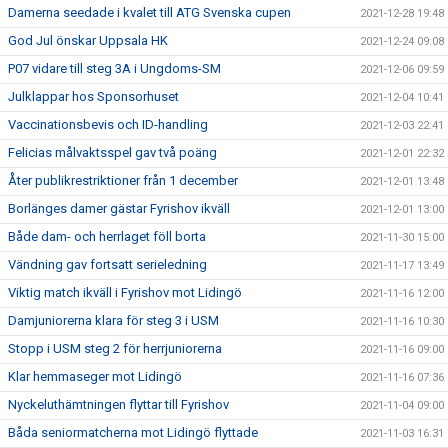
Damerna seedade i kvalet till ATG Svenska cupen
2021-12-28 19:48
God Jul önskar Uppsala HK
2021-12-24 09:08
P07 vidare till steg 3A i Ungdoms-SM
2021-12-06 09:59
Julklappar hos Sponsorhuset
2021-12-04 10:41
Vaccinationsbevis och ID-handling
2021-12-03 22:41
Felicias målvaktsspel gav två poäng
2021-12-01 22:32
Åter publikrestriktioner från 1 december
2021-12-01 13:48
Borlänges damer gästar Fyrishov ikväll
2021-12-01 13:00
Både dam- och herrlaget föll borta
2021-11-30 15:00
Vändning gav fortsatt serieledning
2021-11-17 13:49
Viktig match ikväll i Fyrishov mot Lidingö
2021-11-16 12:00
Damjuniorerna klara för steg 3 i USM
2021-11-16 10:30
Stopp i USM steg 2 för herrjuniorerna
2021-11-16 09:00
Klar hemmaseger mot Lidingö
2021-11-16 07:36
Nyckeluthämtningen flyttar till Fyrishov
2021-11-04 09:00
Båda seniormatcherna mot Lidingö flyttade
2021-11-03 16:31