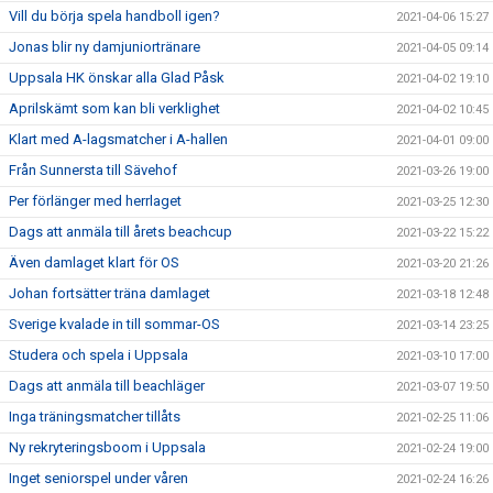
Vill du börja spela handboll igen?
2021-04-06 15:27
Jonas blir ny damjuniortränare
2021-04-05 09:14
Uppsala HK önskar alla Glad Påsk
2021-04-02 19:10
Aprilskämt som kan bli verklighet
2021-04-02 10:45
Klart med A-lagsmatcher i A-hallen
2021-04-01 09:00
Från Sunnersta till Sävehof
2021-03-26 19:00
Per förlänger med herrlaget
2021-03-25 12:30
Dags att anmäla till årets beachcup
2021-03-22 15:22
Även damlaget klart för OS
2021-03-20 21:26
Johan fortsätter träna damlaget
2021-03-18 12:48
Sverige kvalade in till sommar-OS
2021-03-14 23:25
Studera och spela i Uppsala
2021-03-10 17:00
Dags att anmäla till beachläger
2021-03-07 19:50
Inga träningsmatcher tillåts
2021-02-25 11:06
Ny rekryteringsboom i Uppsala
2021-02-24 19:00
Inget seniorspel under våren
2021-02-24 16:26