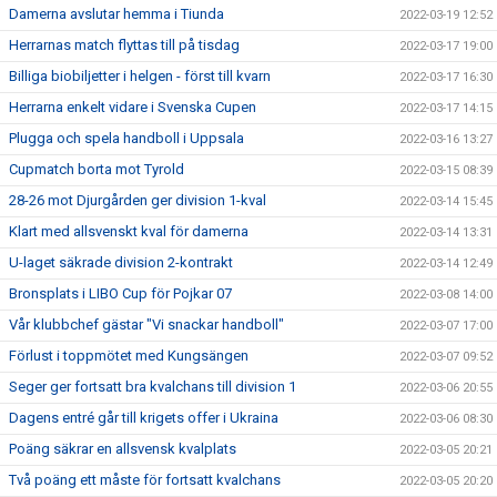
Damerna avslutar hemma i Tiunda
2022-03-19 12:52
Herrarnas match flyttas till på tisdag
2022-03-17 19:00
Billiga biobiljetter i helgen - först till kvarn
2022-03-17 16:30
Herrarna enkelt vidare i Svenska Cupen
2022-03-17 14:15
Plugga och spela handboll i Uppsala
2022-03-16 13:27
Cupmatch borta mot Tyrold
2022-03-15 08:39
28-26 mot Djurgården ger division 1-kval
2022-03-14 15:45
Klart med allsvenskt kval för damerna
2022-03-14 13:31
U-laget säkrade division 2-kontrakt
2022-03-14 12:49
Bronsplats i LIBO Cup för Pojkar 07
2022-03-08 14:00
Vår klubbchef gästar "Vi snackar handboll"
2022-03-07 17:00
Förlust i toppmötet med Kungsängen
2022-03-07 09:52
Seger ger fortsatt bra kvalchans till division 1
2022-03-06 20:55
Dagens entré går till krigets offer i Ukraina
2022-03-06 08:30
Poäng säkrar en allsvensk kvalplats
2022-03-05 20:21
Två poäng ett måste för fortsatt kvalchans
2022-03-05 20:20