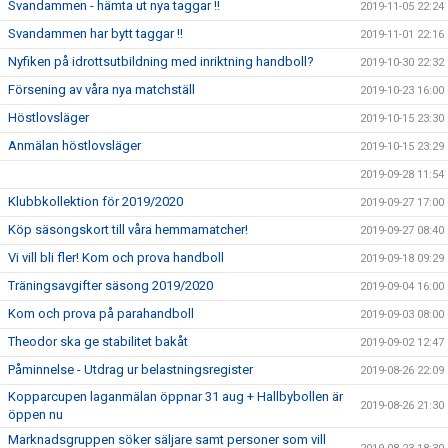
Svandammen - hämta ut nya taggar !!
2019-11-05 22:24
Svandammen har bytt taggar !!
2019-11-01 22:16
Nyfiken på idrottsutbildning med inriktning handboll?
2019-10-30 22:32
Försening av våra nya matchställ
2019-10-23 16:00
Höstlovsläger
2019-10-15 23:30
Anmälan höstlovsläger
2019-10-15 23:29
2019-09-28 11:54
Klubbkollektion för 2019/2020
2019-09-27 17:00
Köp säsongskort till våra hemmamatcher!
2019-09-27 08:40
Vi vill bli fler! Kom och prova handboll
2019-09-18 09:29
Träningsavgifter säsong 2019/2020
2019-09-04 16:00
Kom och prova på parahandboll
2019-09-03 08:00
Theodor ska ge stabilitet bakåt
2019-09-02 12:47
Påminnelse - Utdrag ur belastningsregister
2019-08-26 22:09
Kopparcupen laganmälan öppnar 31 aug + Hallbybollen är
2019-08-26 21:30
öppen nu
Marknadsgruppen söker säljare samt personer som vill