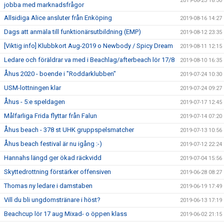
2019-08-23 18:30
jobba med marknadsfrågor
Allsidiga Alice ansluter från Enköping
2019-08-16 14:27
Dags att anmäla till funktionärsutbildning (EMP)
2019-08-12 23:35
[Viktig info] Klubbkort Aug-2019 o Newbody / Spicy Dream
2019-08-11 12:15
Ledare och föräldrar va med i Beachlag/afterbeach lör 17/8
2019-08-10 16:35
Åhus 2020 - boende i "Roddarklubben"
2019-07-24 10:30
USM-lottningen klar
2019-07-24 09:27
Åhus - 5:e speldagen
2019-07-17 12:45
Målfarliga Frida flyttar från Falun
2019-07-14 07:20
Åhus beach - 378 st UHK gruppspelsmatcher
2019-07-13 10:56
Åhus beach festival är nu igång :-)
2019-07-12 22:24
Hannahs längd ger ökad räckvidd
2019-07-04 15:56
Skyttedrottning förstärker offensiven
2019-06-28 08:27
Thomas ny ledare i damstaben
2019-06-19 17:49
Vill du bli ungdomstränare i höst?
2019-06-13 17:19
Beachcup lör 17 aug Mixad- o öppen klass
2019-06-02 21:15