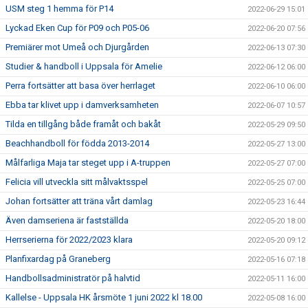
USM steg 1 hemma för P14
2022-06-29 15:01
Lyckad Eken Cup för P09 och P05-06
2022-06-20 07:56
Premiärer mot Umeå och Djurgården
2022-06-13 07:30
Studier & handboll i Uppsala för Amelie
2022-06-12 06:00
Perra fortsätter att basa över herrlaget
2022-06-10 06:00
Ebba tar klivet upp i damverksamheten
2022-06-07 10:57
Tilda en tillgång både framåt och bakåt
2022-05-29 09:50
Beachhandboll för födda 2013-2014
2022-05-27 13:00
Målfarliga Maja tar steget upp i A-truppen
2022-05-27 07:00
Felicia vill utveckla sitt målvaktsspel
2022-05-25 07:00
Johan fortsätter att träna vårt damlag
2022-05-23 16:44
Även damseriena är fastställda
2022-05-20 18:00
Herrserierna för 2022/2023 klara
2022-05-20 09:12
Planfixardag på Graneberg
2022-05-16 07:18
Handbollsadministratör på halvtid
2022-05-11 16:00
Kallelse - Uppsala HK årsmöte 1 juni 2022 kl 18.00
2022-05-08 16:00