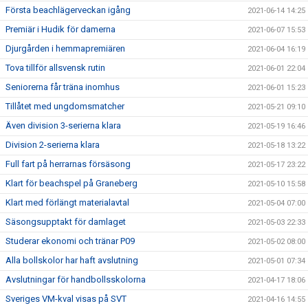
Första beachlägerveckan igång
2021-06-14 14:25
Premiär i Hudik för damerna
2021-06-07 15:53
Djurgården i hemmapremiären
2021-06-04 16:19
Tova tillför allsvensk rutin
2021-06-01 22:04
Seniorerna får träna inomhus
2021-06-01 15:23
Tillåtet med ungdomsmatcher
2021-05-21 09:10
Även division 3-serierna klara
2021-05-19 16:46
Division 2-serierna klara
2021-05-18 13:22
Full fart på herrarnas försäsong
2021-05-17 23:22
Klart för beachspel på Graneberg
2021-05-10 15:58
Klart med förlängt materialavtal
2021-05-04 07:00
Säsongsupptakt för damlaget
2021-05-03 22:33
Studerar ekonomi och tränar P09
2021-05-02 08:00
Alla bollskolor har haft avslutning
2021-05-01 07:34
Avslutningar för handbollsskolorna
2021-04-17 18:06
Sveriges VM-kval visas på SVT
2021-04-16 14:55