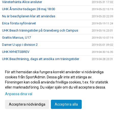
Vänsterhänta Alice ansluter
2019-05-31 17:02
UHK Årsmöte tisdagen 28 maj 18:00
2019-05-22 15:19
Nu är beachplanen klar att användas
2019-05-20 22:09
Erica första nyförvärvet
2019-05-19 11:24
UHK Beach träningstider på Graneberg och Campus
2019-05-16 23:01
Grattis Marcus, U17
2019-05-10 07:19
Damer U upp i division 2
2019-05-01 09:02
UHK NYHETSBREV
2019-04-30 16:35
UHK Beachträning, dags att ansöka om träningstider
2019-04-28 23:31
Division 1-kval på söndag
2019-03-19 17:43
För att hemsidan ska fungera korrekt använder vi nödvändiga
Kom o heja på vårt herrlag - sista matchen
2019-03-12 07:43
cookies från SportAdmin. Dessa går inte att stänga av.
UHK sommarjobb, födda -01/-02/-03!
2019-03-04 22:39
Föreningen kan också använda frivilliga cookies, t.ex. för statistik
eller marknadsföring. Du väljer själv om du vill acceptera dessa.
UHK Beachläger information, veckorna klara !
2019-03-04 17:06
Anpassa dina val
Turbo - sponsor erbjudande
2019-02-28 08:02
Karro vann "Årets ungdomstränare 2019"
2019-02-14 23:24
Acceptera nödvändiga
Acceptera alla
Arbetsgrupp för säkerställa nästa säsongs senior- och
2019-02-13 22:00
juniorverksamhet har startat