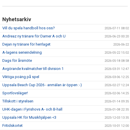
Nyhetsarkiv
Vill du spela handboll hos oss?
2026-07-11 08:02
Andreaz ny tränare för Damer A och U
2026-06-23 00:20
Dejan ny tränare för herrlaget
2026-06-22
A-lagens serieindelning
2026-05-22 15:02
Dags för årsmöte
2026-05-18 08:58
Avgörande kvalmatcher till division 1
2026-03-31 12:47
Viktiga poäng på spel
2026-03-06 12:25
Uppsala Beach Cup 2026 - anmälan är öppen :-)
2026-02-27 12:24
Sportlovsläger!
2026-02-06 14:25
Tillskott i styrelsen
2026-01-14 09:35
UHK-dagen i Fyrishovs A- och B-hall
2026-01-08 22:35
Uppsala HK för Musikhjälpen <3
2025-12-03 13:35
Fritidskortet
2025-10-01 12:00