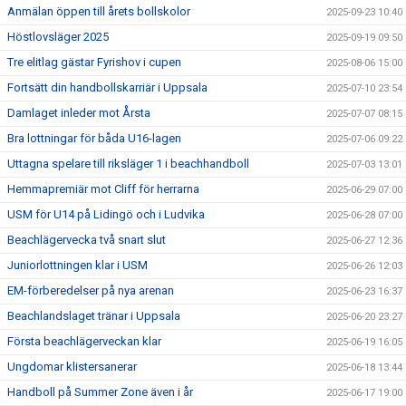
Anmälan öppen till årets bollskolor
2025-09-23 10:40
Höstlovsläger 2025
2025-09-19 09:50
Tre elitlag gästar Fyrishov i cupen
2025-08-06 15:00
Fortsätt din handbollskarriär i Uppsala
2025-07-10 23:54
Damlaget inleder mot Årsta
2025-07-07 08:15
Bra lottningar för båda U16-lagen
2025-07-06 09:22
Uttagna spelare till riksläger 1 i beachhandboll
2025-07-03 13:01
Hemmapremiär mot Cliff för herrarna
2025-06-29 07:00
USM för U14 på Lidingö och i Ludvika
2025-06-28 07:00
Beachlägervecka två snart slut
2025-06-27 12:36
Juniorlottningen klar i USM
2025-06-26 12:03
EM-förberedelser på nya arenan
2025-06-23 16:37
Beachlandslaget tränar i Uppsala
2025-06-20 23:27
Första beachlägerveckan klar
2025-06-19 16:05
Ungdomar klistersanerar
2025-06-18 13:44
Handboll på Summer Zone även i år
2025-06-17 19:00