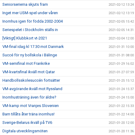
Seniorserierna skjuts fram
2021-02-12 13:24
Inget mer USM-spel under våren
2021-02-12 13:19
Inomhus igen för födda 2002-2004
2021-02-05 15:42
Seriespelet i Stockholm ställs in
2021-02-05 14:31
[Viktigt] Klubbkort vt-2021
2021-02-04 12:00
VM-final idag kl 17.30 mot Danmark
2021-01-31 10:00
Succé för ny bollskola i Bälinge
2021-01-31 08:00
VM-semifinal mot Frankrike
2021-01-29 16:02
VM-kvartsfinal ikväll mot Qatar
2021-01-27 07:59
Handbollsskolesuccén fortsätter
2021-01-25 15:12
VM-avgörande ikväll mot Ryssland
2021-01-24 15:37
Inomhusträning även för äldre?
2021-01-24 15:00
VM-kamp mot Vranjes Slovenien
2021-01-22 15:33
Barn tillåts åter träna inomhus!
2021-01-22 14:00
Sverige-Belarus ikväll på TV6
2021-01-20 12:00
Digitala utvecklingsmöten
2021-01-20 11:36