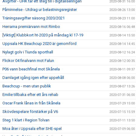
Avgifter - UHK tar ett steg till i digitaliseringen
2020-08-31 16:00
Påminnelse - Utdrag ur belastningsregister
2020-08-26 13:00
Träningsavgifter säsong 2020/2021
2020-08-23 11:00
Herrarna premiärvann mot Rimbo
2020-08-16 06:48
[Viktigt] Klubbkort ht-2020 på måndag kl 17-19
2020-08-14 15:50
Uppsala HK Beachcup 2020 är genomförd
2020-08-14 14:45
Nylagt golv i Tiunda sporthall
2020-08-12 16:24
Flickor 04 finalvann mot Falun
2020-08-12 00:35
P06 vann beachfinal mot Skånela
2020-08-11 09:37
Damlaget igång igen efter uppehåll
2020-08-08 06:00
Beachcup - men utan publik
2020-08-07 13:26
Emilie tillbaka efter ett års rehab
2020-07-31 06:00
Oscar Frank lånas in från Skånela
2020-07-29 15:00
Skövdespelare förstärker på V6
2020-07-15 15:59
Steg 1 klart i Region Tolvan
2020-07-11 13:50
Moa åter i Uppsala efter SHE-spel
2020-07-09 06:00