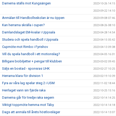
Damerna ställs mot Kungsängen
2023-10-26 14:15
2023-09-22 14:10
Anmälan till Handbollsskolan är nu öppen
2023-09-08 07:46
Kan herrarna skrälla i cupen?
2023-08-26 08:10
Damlandslaget EM-kvalar i Uppsala
2023-04-28 14:54
Studera och spela handboll i Uppsala
2023-04-15 05:42
Cupmöte mot Rimbo i Fyrishov
2023-04-13 09:38
Vill du spela handboll i ett motionslag?
2023-04-05 16:01
Billigare biobiljetter + pengar till klubben
2023-03-02 09:45
Säljs en bostad - sponsras UHK
2023-02-27 10:25
Herrarna klara för division 1
2023-02-19 10:39
Fyra av våra lag spelar steg 2 i USM
2022-11-02 18:44
Herrlaget vann sin fjärde raka
2022-10-25 15:16
Damerna går för tredje raka segern
2022-10-14 14:25
Viktigt toppmöte hemma mot Täby
2022-10-14 14:18
Dags att anmäla till årets höstlovsläger
2022-10-14 13:07