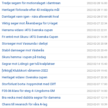
Tredje segern för motionslaget i damtrean
2022-02-28 16:00
Herrlaget förlorade efter 43 insläppta mål
2022-02-28 11:00
Damlaget vann igen - nära allsvenskt kval
2022-02-28 07:00
Viktig seger mot Åkersberga för U-laget
2022-02-27 22:34
Herrarna vidare i ATG Svenska cupen
2022-02-22 22:01
Fri entré mot Skuru i ATG Svenska Cupen
2022-02-21 14:39
Storseger mot Vassunda i derbyt
2022-02-20 20:58
Stabil damseger mot Västerås
2022-02-20 20:49
Skuru hemma i cupen på tisdag
2022-02-15 06:00
Segrar mot Lidingö ger två kvalplatser
2022-02-14 15:40
[Viktigt] Klubbkort vårtermin-2022
2022-02-09 19:45
Herrlaget vidare i Svenska cupen
2022-02-07 20:30
Storförlust borta i toppmötet med Cliff
2022-02-07 17:00
F05-06 klara för steg 4 i Ungdoms-SM
2022-02-07 14:00
Bra vecka med dubbla segrar för damerna
2022-02-07 12:19
Chans till revansch för våra A-lag
2022-02-01 10:39