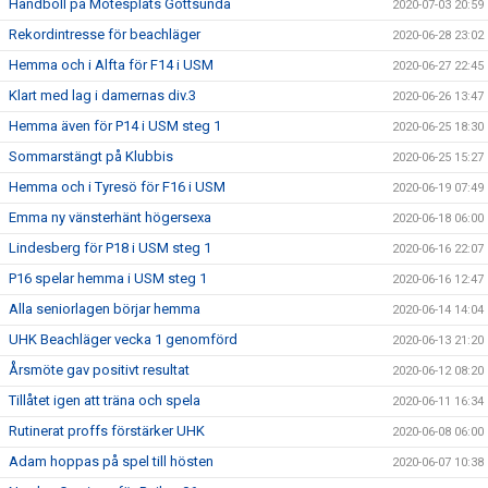
Handboll på Mötesplats Gottsunda
2020-07-03 20:59
Rekordintresse för beachläger
2020-06-28 23:02
Hemma och i Alfta för F14 i USM
2020-06-27 22:45
Klart med lag i damernas div.3
2020-06-26 13:47
Hemma även för P14 i USM steg 1
2020-06-25 18:30
Sommarstängt på Klubbis
2020-06-25 15:27
Hemma och i Tyresö för F16 i USM
2020-06-19 07:49
Emma ny vänsterhänt högersexa
2020-06-18 06:00
Lindesberg för P18 i USM steg 1
2020-06-16 22:07
P16 spelar hemma i USM steg 1
2020-06-16 12:47
Alla seniorlagen börjar hemma
2020-06-14 14:04
UHK Beachläger vecka 1 genomförd
2020-06-13 21:20
Årsmöte gav positivt resultat
2020-06-12 08:20
Tillåtet igen att träna och spela
2020-06-11 16:34
Rutinerat proffs förstärker UHK
2020-06-08 06:00
Adam hoppas på spel till hösten
2020-06-07 10:38