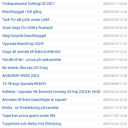
Finalspelsavtal förlängt till 2027
2025-05-11 00:06
Beachbygget i full gång
2025-05-06 14:24
Tack för allt jobb under USM
2025-05-05 15:18
Snart dags för USM:s finalspel
2025-04-30 00:48
Idag började beachbygget
2025-04-28 15:15
Uppsala BeachCup 2025!
2025-04-14 11:34
Dags att anmäla till årets bollskolor
2024-09-16 15:22
Handboll NU - prova på verksamhet
2024-09-11 09:34
Nu startar våra nya 2015-lag
2024-09-04 15:40
ACADEMY WEEK 2024
2024-08-20 14:30
15-18 aug Uppsala BEACH
2024-08-08 11:40
Kallelse - Uppsala HK årsmöte torsdag 30 maj 2024 kl 18.00
2024-04-22 09:00
Anmälan till årets beachläger är öppen!
2024-03-26 22:20
Emilia - ny förstärkning på kansliet
2024-01-16 07:00
Tjejer kan prova gratis under VM
2023-12-05 15:48
Toppmöte och derby mot Enköping
2023-10-26 14:22