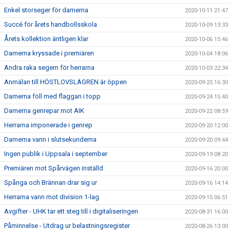
Enkel storseger för damerna
2020-10-11 21:47
Succé för årets handbollsskola
2020-10-09 13:33
Årets kollektion äntligen klar
2020-10-06 15:46
Damerna kryssade i premiären
2020-10-04 18:06
Andra raka segern för herrarna
2020-10-03 22:34
Anmälan till HÖSTLOVSLÄGREN är öppen
2020-09-25 16:30
Damerna föll med flaggan i topp
2020-09-24 15:40
Damerna genrepar mot AIK
2020-09-22 08:59
Herrarna imponerade i genrep
2020-09-20 12:00
Damerna vann i slutsekunderna
2020-09-20 09:44
Ingen publik i Uppsala i september
2020-09-19 08:20
Premiären mot Spårvägen inställd
2020-09-16 20:00
Spånga och Brännan drar sig ur
2020-09-16 14:14
Herrarna vann mot division 1-lag
2020-09-15 06:51
Avgifter - UHK tar ett steg till i digitaliseringen
2020-08-31 16:00
Påminnelse - Utdrag ur belastningsregister
2020-08-26 13:00