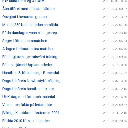
P16 klara för steg 3 i USM
2021-10-03 18:25
Åter tillåtet med fullsatta läktare
2021-09-30 00:07
Oavgjort i herrarnas genrep
2021-09-29 13:57
Mer än 250 barn är redan anmälda
2021-09-27 07:00
Båda damlagen vann sina genrep
2021-09-26 23:15
Seger i första paramatchen
2021-09-20 06:54
A-lagen förlorade sina matcher
2021-09-20 06:45
Förlängt avtal ger prisvärd träning
2021-09-15 09:45
Förlust i jämnt Upplandsderby
2021-09-13 10:50
Handboll & föreläsning i Rosendal
2021-09-09 17:22
Dags för årets Newbodyförsäljning
2021-09-07 13:00
Dags för årets handbollsskolor
2021-09-02 12:15
UHK-dag med foto och material
2021-08-24 16:30
Vision och fakta på ledarmöte
2021-08-24 09:37
[Viktigt] Klubbkort hösttermin-2021
2021-08-11 12:16
Födda 2010 först ut i sanden
2021-08-09 20:35