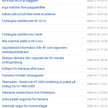
Vill kolla om ni är taggade
2020-11-19 10:19
Inga matcher före juluppehållet
2020-11-18 12:51
Säkert julbord på Elite Hotel Acedemia
2020-11-18 07:00
Förlängda restriktioner till 13/12
2020-11-17 16:20
2020-11-16 20:22
Förlängda restriktioner i länet
2020-10-30 13:05
Alla matcher ställs in till 3 nov
2020-10-22 18:00
Uppdaterad information från RF och regionens
2020-10-21 17:59
smittskyddsläkare!
Skärpta allmäna råd i Uppsala län för minska
2020-10-21 08:30
smittspridning
Kollaps för herrarna efter paus
2020-10-17 21:30
Damerna fortsatt obesegrade
2020-10-17 19:49
Teamsales - Newbody HT 2020 utdelning av paket på
2020-10-17 12:47
tisdag 20/10 1900-2000
Veteraner visade klass mot Sollentuna
2020-10-13 23:09
Sista kastet avgjorde för herrarna
2020-10-11 22:32
Historisk seger för motionslaget
2020-10-11 22:18