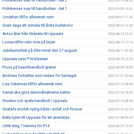
Politikernas svar till handbollen - del 2
2022-09-10 08:00
Politikernas svar till handbollen - del 1
2022-09-09 15:51
Jonathan tillför allsvensk rutin
2022-09-07 17:45
Snart dags att anmäla till årets bollskolor
2022-08-25 16:03
Anton åter från Skånela till Uppsala
2022-08-13 15:51
Lovisa tillför rutin inne på linjen
2022-08-12 13:16
Jubileumsfest på Elite Hotel den 27 augusti
2022-08-11 05:00
Uppsala vann P16-klassen
2022-08-10 23:20
Prova på beachhandboll gratis!
2022-08-09 23:03
Andreas fortsätter som ledare för herrlaget
2022-07-21 09:33
Lisa Österman tillför allsvensk rutin
2022-07-19 08:39
Samel ska göra dammålvakterna bättre
2022-07-16 16:42
Studera och spela handboll i Uppsala
2022-07-12 08:24
Gustafs storlek nyttig både i anfall och försvar
2022-07-10 20:34
Bella byter till Uppsala för att utvecklas
2022-07-08 09:33
USM steg 1 hemma för P14
2022-06-29 15:01