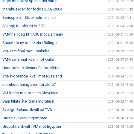
Inget mer USM-spel under våren
2021-02-12 13:19
Inomhus igen för födda 2002-2004
2021-02-05 15:42
Seriespelet i Stockholm ställs in
2021-02-05 14:31
[Viktigt] Klubbkort vt-2021
2021-02-04 12:00
VM-final idag kl 17.30 mot Danmark
2021-01-31 10:00
Succé för ny bollskola i Bälinge
2021-01-31 08:00
VM-semifinal mot Frankrike
2021-01-29 16:02
VM-kvartsfinal ikväll mot Qatar
2021-01-27 07:59
Handbollsskolesuccén fortsätter
2021-01-25 15:12
VM-avgörande ikväll mot Ryssland
2021-01-24 15:37
Inomhusträning även för äldre?
2021-01-24 15:00
VM-kamp mot Vranjes Slovenien
2021-01-22 15:33
Barn tillåts åter träna inomhus!
2021-01-22 14:00
Sverige-Belarus ikväll på TV6
2021-01-20 12:00
Digitala utvecklingsmöten
2021-01-20 11:36
Gruppfinal ikväll i VM mot Egypten
2021-01-18 12:00