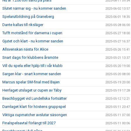
Nu är 1.200 ton sand på plats
2025-06-11 09:54
Slutet närmar sig - nu kommer sanden
2025-06-02 13:57
Spelarutbildning på Graneberg
2025-06-01 18:35
Dante kallas till riksläger
2025-05-28 06:00
Tufft motstånd för damerna i cupen
2025-05-27 18:00
Gjutet och klart - nu kommer sanden
2025-05-27 16:37
Allsvenskan nästa för Alice
2025-05-26 15:41
Snart dags för klubbens årsmöte
2025-05-21 13:37
Vill du spela eller hjälp till i vår klubb
2025-05-20 19:00
Sargen klar - snart kommer sanden
2025-05-20 08:00
Marcus spelar SM-final med Bajen
2025-05-19 20:00
Herrlaget utslaget ur cupen av Täby
2025-05-19 17:28
Beachbygget vid Lundellska fortsätter
2025-05-12 12:21
Damlaget klart för höstens gruppspel
2025-05-11 23:47
Viktiga cupmatcher avslutar säsongen
2025-05-11 07:00
Finalspelsavtal förlängt till 2027
2025-05-11 00:06