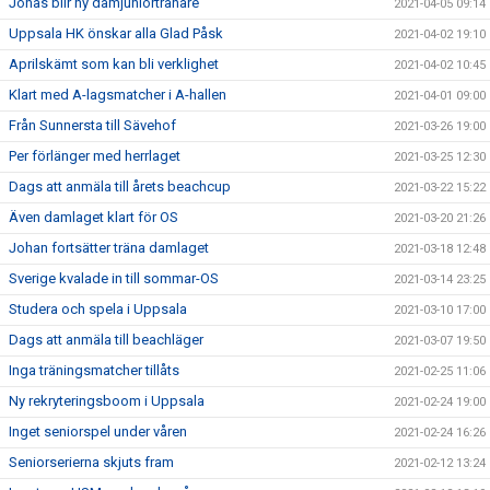
Jonas blir ny damjuniortränare
2021-04-05 09:14
Uppsala HK önskar alla Glad Påsk
2021-04-02 19:10
Aprilskämt som kan bli verklighet
2021-04-02 10:45
Klart med A-lagsmatcher i A-hallen
2021-04-01 09:00
Från Sunnersta till Sävehof
2021-03-26 19:00
Per förlänger med herrlaget
2021-03-25 12:30
Dags att anmäla till årets beachcup
2021-03-22 15:22
Även damlaget klart för OS
2021-03-20 21:26
Johan fortsätter träna damlaget
2021-03-18 12:48
Sverige kvalade in till sommar-OS
2021-03-14 23:25
Studera och spela i Uppsala
2021-03-10 17:00
Dags att anmäla till beachläger
2021-03-07 19:50
Inga träningsmatcher tillåts
2021-02-25 11:06
Ny rekryteringsboom i Uppsala
2021-02-24 19:00
Inget seniorspel under våren
2021-02-24 16:26
Seniorserierna skjuts fram
2021-02-12 13:24