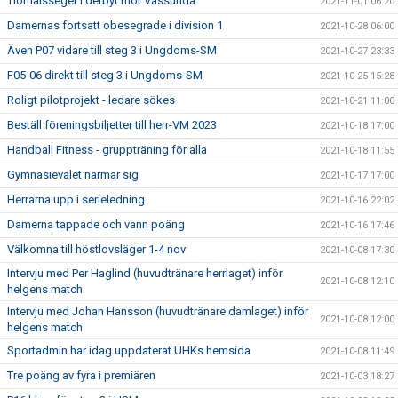
Tiomålsseger i derbyt mot Vassunda
2021-11-01 06:20
Damernas fortsatt obesegrade i division 1
2021-10-28 06:00
Även P07 vidare till steg 3 i Ungdoms-SM
2021-10-27 23:33
F05-06 direkt till steg 3 i Ungdoms-SM
2021-10-25 15:28
Roligt pilotprojekt - ledare sökes
2021-10-21 11:00
Beställ föreningsbiljetter till herr-VM 2023
2021-10-18 17:00
Handball Fitness - gruppträning för alla
2021-10-18 11:55
Gymnasievalet närmar sig
2021-10-17 17:00
Herrarna upp i serieledning
2021-10-16 22:02
Damerna tappade och vann poäng
2021-10-16 17:46
Välkomna till höstlovsläger 1-4 nov
2021-10-08 17:30
Intervju med Per Haglind (huvudtränare herrlaget) inför
2021-10-08 12:10
helgens match
Intervju med Johan Hansson (huvudtränare damlaget) inför
2021-10-08 12:00
helgens match
Sportadmin har idag uppdaterat UHKs hemsida
2021-10-08 11:49
Tre poäng av fyra i premiären
2021-10-03 18:27