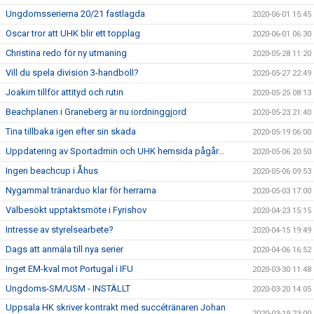
Ungdomsserierna 20/21 fastlagda
2020-06-01 15:45
Oscar tror att UHK blir ett topplag
2020-06-01 06:30
Christina redo för ny utmaning
2020-05-28 11:20
Vill du spela division 3-handboll?
2020-05-27 22:49
Joakim tillför attityd och rutin
2020-05-25 08:13
Beachplanen i Graneberg är nu iordninggjord
2020-05-23 21:40
Tina tillbaka igen efter sin skada
2020-05-19 06:00
Uppdatering av Sportadmin och UHK hemsida pågår...
2020-05-06 20:50
Ingen beachcup i Åhus
2020-05-06 09:53
Nygammal tränarduo klar för herrarna
2020-05-03 17:00
Välbesökt upptaktsmöte i Fyrishov
2020-04-23 15:15
Intresse av styrelsearbete?
2020-04-15 19:49
Dags att anmäla till nya serier
2020-04-06 16:52
Inget EM-kval mot Portugal i IFU
2020-03-30 11:48
Ungdoms-SM/USM - INSTÄLLT
2020-03-20 14:05
Uppsala HK skriver kontrakt med succétränaren Johan
2020-03-19 23:00