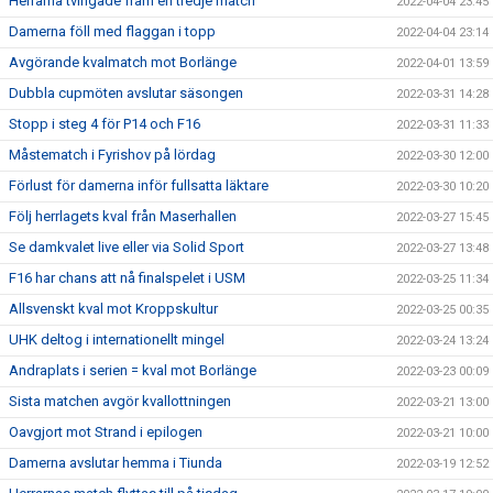
Herrarna tvingade fram en tredje match
2022-04-04 23:45
Damerna föll med flaggan i topp
2022-04-04 23:14
Avgörande kvalmatch mot Borlänge
2022-04-01 13:59
Dubbla cupmöten avslutar säsongen
2022-03-31 14:28
Stopp i steg 4 för P14 och F16
2022-03-31 11:33
Måstematch i Fyrishov på lördag
2022-03-30 12:00
Förlust för damerna inför fullsatta läktare
2022-03-30 10:20
Följ herrlagets kval från Maserhallen
2022-03-27 15:45
Se damkvalet live eller via Solid Sport
2022-03-27 13:48
F16 har chans att nå finalspelet i USM
2022-03-25 11:34
Allsvenskt kval mot Kroppskultur
2022-03-25 00:35
UHK deltog i internationellt mingel
2022-03-24 13:24
Andraplats i serien = kval mot Borlänge
2022-03-23 00:09
Sista matchen avgör kvallottningen
2022-03-21 13:00
Oavgjort mot Strand i epilogen
2022-03-21 10:00
Damerna avslutar hemma i Tiunda
2022-03-19 12:52