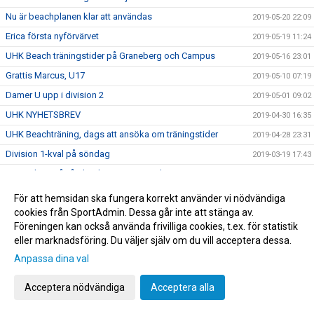
Nu är beachplanen klar att användas
2019-05-20 22:09
Erica första nyförvärvet
2019-05-19 11:24
UHK Beach träningstider på Graneberg och Campus
2019-05-16 23:01
Grattis Marcus, U17
2019-05-10 07:19
Damer U upp i division 2
2019-05-01 09:02
UHK NYHETSBREV
2019-04-30 16:35
UHK Beachträning, dags att ansöka om träningstider
2019-04-28 23:31
Division 1-kval på söndag
2019-03-19 17:43
Kom o heja på vårt herrlag - sista matchen
2019-03-12 07:43
UHK sommarjobb, födda -01/-02/-03!
2019-03-04 22:39
För att hemsidan ska fungera korrekt använder vi nödvändiga
cookies från SportAdmin. Dessa går inte att stänga av.
UHK Beachläger information, veckorna klara !
2019-03-04 17:06
Föreningen kan också använda frivilliga cookies, t.ex. för statistik
Turbo - sponsor erbjudande
2019-02-28 08:02
eller marknadsföring. Du väljer själv om du vill acceptera dessa.
Karro vann "Årets ungdomstränare 2019"
2019-02-14 23:24
Anpassa dina val
Arbetsgrupp för säkerställa nästa säsongs senior- och
2019-02-13 22:00
juniorverksamhet har startat
Acceptera nödvändiga
Acceptera alla
Kansliet öppet på tisdagar
2019-02-06 06:22