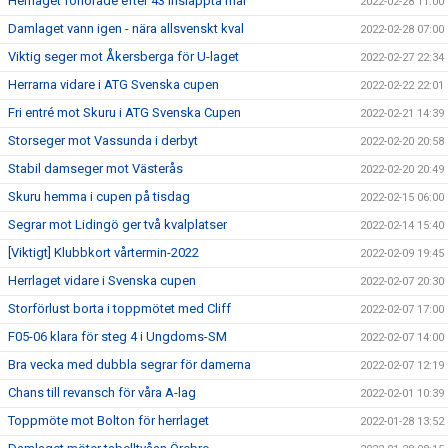
Herrlaget förlorade efter 43 insläppta mål
2022-02-28 11:00
Damlaget vann igen - nära allsvenskt kval
2022-02-28 07:00
Viktig seger mot Åkersberga för U-laget
2022-02-27 22:34
Herrarna vidare i ATG Svenska cupen
2022-02-22 22:01
Fri entré mot Skuru i ATG Svenska Cupen
2022-02-21 14:39
Storseger mot Vassunda i derbyt
2022-02-20 20:58
Stabil damseger mot Västerås
2022-02-20 20:49
Skuru hemma i cupen på tisdag
2022-02-15 06:00
Segrar mot Lidingö ger två kvalplatser
2022-02-14 15:40
[Viktigt] Klubbkort vårtermin-2022
2022-02-09 19:45
Herrlaget vidare i Svenska cupen
2022-02-07 20:30
Storförlust borta i toppmötet med Cliff
2022-02-07 17:00
F05-06 klara för steg 4 i Ungdoms-SM
2022-02-07 14:00
Bra vecka med dubbla segrar för damerna
2022-02-07 12:19
Chans till revansch för våra A-lag
2022-02-01 10:39
Toppmöte mot Bolton för herrlaget
2022-01-28 13:52