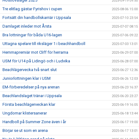
Höstlovsläger 2025
2025-09-19 09:50
Tre elitlag gästar Fyrishov i cupen
2025-08-06 15:00
Fortsätt din handbollskarriär i Uppsala
2025-07-10 23:54
Damlaget inleder mot Årsta
2025-07-07 08:15
Bra lottningar för båda U16-lagen
2025-07-06 09:22
Uttagna spelare till riksläger 1 i beachhandboll
2025-07-03 13:01
Hemmapremiär mot Cliff för herrarna
2025-06-29 07:00
USM för U14 på Lidingö och i Ludvika
2025-06-28 07:00
Beachlägervecka två snart slut
2025-06-27 12:36
Juniorlottningen klar i USM
2025-06-26 12:03
EM-förberedelser på nya arenan
2025-06-23 16:37
Beachlandslaget tränar i Uppsala
2025-06-20 23:27
Första beachlägerveckan klar
2025-06-19 16:05
Ungdomar klistersanerar
2025-06-18 13:44
Handboll på Summer Zone även i år
2025-06-17 19:00
Börjar se ut som en arena
2025-06-17 13:01