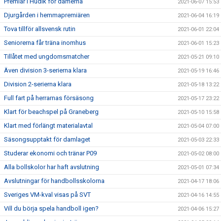
Premiär i Hudik för damerna
2021-06-07 15:53
Djurgården i hemmapremiären
2021-06-04 16:19
Tova tillför allsvensk rutin
2021-06-01 22:04
Seniorerna får träna inomhus
2021-06-01 15:23
Tillåtet med ungdomsmatcher
2021-05-21 09:10
Även division 3-serierna klara
2021-05-19 16:46
Division 2-serierna klara
2021-05-18 13:22
Full fart på herrarnas försäsong
2021-05-17 23:22
Klart för beachspel på Graneberg
2021-05-10 15:58
Klart med förlängt materialavtal
2021-05-04 07:00
Säsongsupptakt för damlaget
2021-05-03 22:33
Studerar ekonomi och tränar P09
2021-05-02 08:00
Alla bollskolor har haft avslutning
2021-05-01 07:34
Avslutningar för handbollsskolorna
2021-04-17 18:06
Sveriges VM-kval visas på SVT
2021-04-16 14:55
Vill du börja spela handboll igen?
2021-04-06 15:27