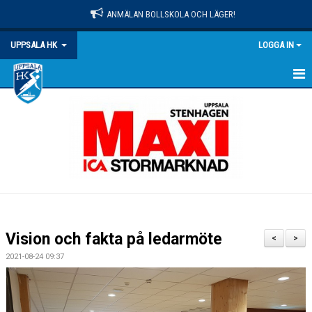
ANMÄLAN BOLLSKOLA OCH LÄGER!
UPPSALA HK
LOGGA IN
HEM
NYHETER
OM KLUBBEN
MATCHER
KALENDER
Vision och fakta på ledarmöte
<
>
KONTAKT
2021-08-24 09:37
DOKUMENT
PRAKTISK INFO