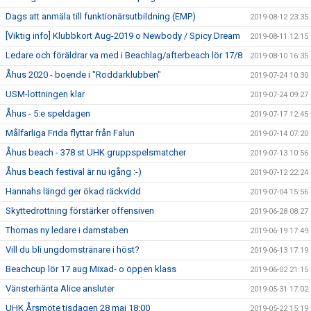
Dags att anmäla till funktionärsutbildning (EMP)
2019-08-12 23:35
[Viktig info] Klubbkort Aug-2019 o Newbody / Spicy Dream
2019-08-11 12:15
Ledare och föräldrar va med i Beachlag/afterbeach lör 17/8
2019-08-10 16:35
Åhus 2020 - boende i "Roddarklubben"
2019-07-24 10:30
USM-lottningen klar
2019-07-24 09:27
Åhus - 5:e speldagen
2019-07-17 12:45
Målfarliga Frida flyttar från Falun
2019-07-14 07:20
Åhus beach - 378 st UHK gruppspelsmatcher
2019-07-13 10:56
Åhus beach festival är nu igång :-)
2019-07-12 22:24
Hannahs längd ger ökad räckvidd
2019-07-04 15:56
Skyttedrottning förstärker offensiven
2019-06-28 08:27
Thomas ny ledare i damstaben
2019-06-19 17:49
Vill du bli ungdomstränare i höst?
2019-06-13 17:19
Beachcup lör 17 aug Mixad- o öppen klass
2019-06-02 21:15
Vänsterhänta Alice ansluter
2019-05-31 17:02
UHK Årsmöte tisdagen 28 maj 18:00
2019-05-22 15:19