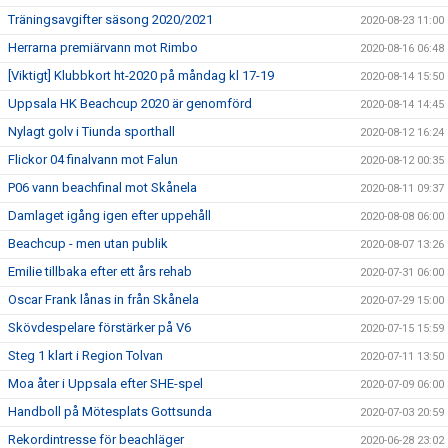
Träningsavgifter säsong 2020/2021
2020-08-23 11:00
Herrarna premiärvann mot Rimbo
2020-08-16 06:48
[Viktigt] Klubbkort ht-2020 på måndag kl 17-19
2020-08-14 15:50
Uppsala HK Beachcup 2020 är genomförd
2020-08-14 14:45
Nylagt golv i Tiunda sporthall
2020-08-12 16:24
Flickor 04 finalvann mot Falun
2020-08-12 00:35
P06 vann beachfinal mot Skånela
2020-08-11 09:37
Damlaget igång igen efter uppehåll
2020-08-08 06:00
Beachcup - men utan publik
2020-08-07 13:26
Emilie tillbaka efter ett års rehab
2020-07-31 06:00
Oscar Frank lånas in från Skånela
2020-07-29 15:00
Skövdespelare förstärker på V6
2020-07-15 15:59
Steg 1 klart i Region Tolvan
2020-07-11 13:50
Moa åter i Uppsala efter SHE-spel
2020-07-09 06:00
Handboll på Mötesplats Gottsunda
2020-07-03 20:59
Rekordintresse för beachläger
2020-06-28 23:02