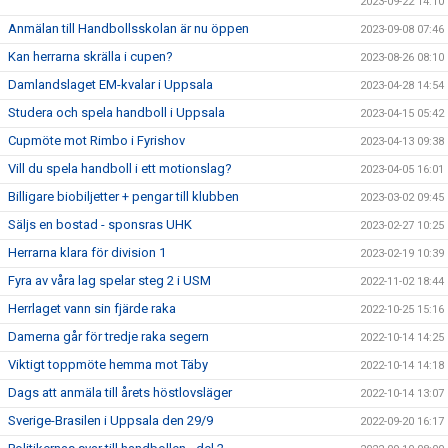
2023-09-22 14:10
Anmälan till Handbollsskolan är nu öppen
2023-09-08 07:46
Kan herrarna skrälla i cupen?
2023-08-26 08:10
Damlandslaget EM-kvalar i Uppsala
2023-04-28 14:54
Studera och spela handboll i Uppsala
2023-04-15 05:42
Cupmöte mot Rimbo i Fyrishov
2023-04-13 09:38
Vill du spela handboll i ett motionslag?
2023-04-05 16:01
Billigare biobiljetter + pengar till klubben
2023-03-02 09:45
Säljs en bostad - sponsras UHK
2023-02-27 10:25
Herrarna klara för division 1
2023-02-19 10:39
Fyra av våra lag spelar steg 2 i USM
2022-11-02 18:44
Herrlaget vann sin fjärde raka
2022-10-25 15:16
Damerna går för tredje raka segern
2022-10-14 14:25
Viktigt toppmöte hemma mot Täby
2022-10-14 14:18
Dags att anmäla till årets höstlovsläger
2022-10-14 13:07
Sverige-Brasilen i Uppsala den 29/9
2022-09-20 16:17