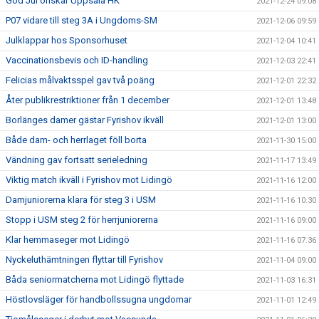
God Jul önskar Uppsala HK
2021-12-24 09:08
P07 vidare till steg 3A i Ungdoms-SM
2021-12-06 09:59
Julklappar hos Sponsorhuset
2021-12-04 10:41
Vaccinationsbevis och ID-handling
2021-12-03 22:41
Felicias målvaktsspel gav två poäng
2021-12-01 22:32
Åter publikrestriktioner från 1 december
2021-12-01 13:48
Borlänges damer gästar Fyrishov ikväll
2021-12-01 13:00
Både dam- och herrlaget föll borta
2021-11-30 15:00
Vändning gav fortsatt serieledning
2021-11-17 13:49
Viktig match ikväll i Fyrishov mot Lidingö
2021-11-16 12:00
Damjuniorerna klara för steg 3 i USM
2021-11-16 10:30
Stopp i USM steg 2 för herrjuniorerna
2021-11-16 09:00
Klar hemmaseger mot Lidingö
2021-11-16 07:36
Nyckeluthämtningen flyttar till Fyrishov
2021-11-04 09:00
Båda seniormatcherna mot Lidingö flyttade
2021-11-03 16:31
Höstlovsläger för handbollssugna ungdomar
2021-11-01 12:49