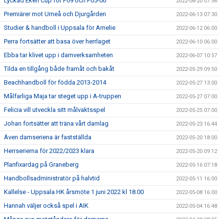
Lyckad Eken Cup för P09 och P05-06
2022-06-20 07:56
Premiärer mot Umeå och Djurgården
2022-06-13 07:30
Studier & handboll i Uppsala för Amelie
2022-06-12 06:00
Perra fortsätter att basa över herrlaget
2022-06-10 06:00
Ebba tar klivet upp i damverksamheten
2022-06-07 10:57
Tilda en tillgång både framåt och bakåt
2022-05-29 09:50
Beachhandboll för födda 2013-2014
2022-05-27 13:00
Målfarliga Maja tar steget upp i A-truppen
2022-05-27 07:00
Felicia vill utveckla sitt målvaktsspel
2022-05-25 07:00
Johan fortsätter att träna vårt damlag
2022-05-23 16:44
Även damseriena är fastställda
2022-05-20 18:00
Herrserierna för 2022/2023 klara
2022-05-20 09:12
Planfixardag på Graneberg
2022-05-16 07:18
Handbollsadministratör på halvtid
2022-05-11 16:00
Kallelse - Uppsala HK årsmöte 1 juni 2022 kl 18.00
2022-05-08 16:00
Hannah väljer också spel i AIK
2022-05-04 16:48