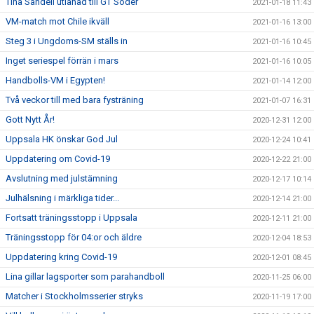
Tina Sandell utlånad till GT Söder
2021-01-18 11:43
VM-match mot Chile ikväll
2021-01-16 13:00
Steg 3 i Ungdoms-SM ställs in
2021-01-16 10:45
Inget seriespel förrän i mars
2021-01-16 10:05
Handbolls-VM i Egypten!
2021-01-14 12:00
Två veckor till med bara fysträning
2021-01-07 16:31
Gott Nytt År!
2020-12-31 12:00
Uppsala HK önskar God Jul
2020-12-24 10:41
Uppdatering om Covid-19
2020-12-22 21:00
Avslutning med julstämning
2020-12-17 10:14
Julhälsning i märkliga tider...
2020-12-14 21:00
Fortsatt träningsstopp i Uppsala
2020-12-11 21:00
Träningsstopp för 04:or och äldre
2020-12-04 18:53
Uppdatering kring Covid-19
2020-12-01 08:45
Lina gillar lagsporter som parahandboll
2020-11-25 06:00
Matcher i Stockholmsserier stryks
2020-11-19 17:00