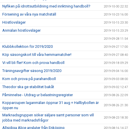
Nyfiken på idrottsutbildning med inriktning handboll?
2019-10-30 22:32
Försening av våra nya matchställ
2019-10-23 16:00
Höstlovsläger
2019-10-15 23:30
Anmälan höstlovsläger
2019-10-15 23:29
2019-09-28 11:54
Klubbkollektion för 2019/2020
2019-09-27 17:00
Köp säsongskort till våra hemmamatcher!
2019-09-27 08:40
Vi vill bli fler! Kom och prova handboll
2019-09-18 09:29
Träningsavgifter säsong 2019/2020
2019-09-04 16:00
Kom och prova på parahandboll
2019-09-03 08:00
Theodor ska ge stabilitet bakåt
2019-09-02 12:47
Påminnelse - Utdrag ur belastningsregister
2019-08-26 22:09
Kopparcupen laganmälan öppnar 31 aug + Hallbybollen är
2019-08-26 21:30
öppen nu
Marknadsgruppen söker säljare samt personer som vill
2019-08-23 18:30
jobba med marknadsfrågor
Allsidiga Alice ansluter från Enköping
2019-08-16 14:27