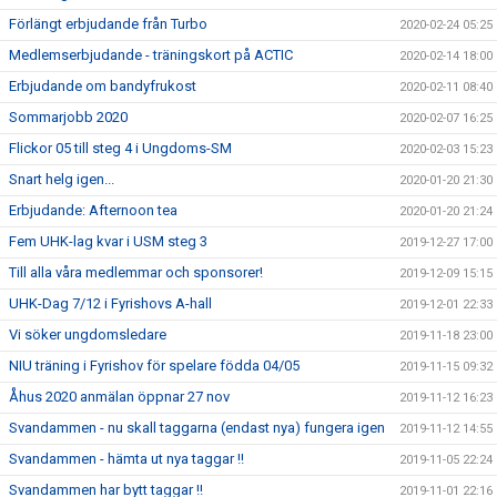
Förlängt erbjudande från Turbo
2020-02-24 05:25
Medlemserbjudande - träningskort på ACTIC
2020-02-14 18:00
Erbjudande om bandyfrukost
2020-02-11 08:40
Sommarjobb 2020
2020-02-07 16:25
Flickor 05 till steg 4 i Ungdoms-SM
2020-02-03 15:23
Snart helg igen...
2020-01-20 21:30
Erbjudande: Afternoon tea
2020-01-20 21:24
Fem UHK-lag kvar i USM steg 3
2019-12-27 17:00
Till alla våra medlemmar och sponsorer!
2019-12-09 15:15
UHK-Dag 7/12 i Fyrishovs A-hall
2019-12-01 22:33
Vi söker ungdomsledare
2019-11-18 23:00
NIU träning i Fyrishov för spelare födda 04/05
2019-11-15 09:32
Åhus 2020 anmälan öppnar 27 nov
2019-11-12 16:23
Svandammen - nu skall taggarna (endast nya) fungera igen
2019-11-12 14:55
Svandammen - hämta ut nya taggar !!
2019-11-05 22:24
Svandammen har bytt taggar !!
2019-11-01 22:16