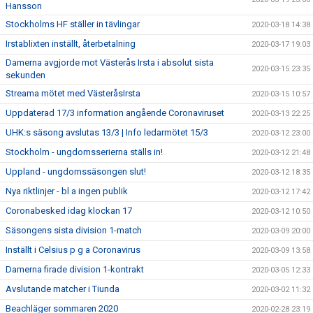
Hansson
Stockholms HF ställer in tävlingar
2020-03-18 14:38
Irstablixten inställt, återbetalning
2020-03-17 19:03
Damerna avgjorde mot Västerås Irsta i absolut sista
2020-03-15 23:35
sekunden
Streama mötet med VästeråsIrsta
2020-03-15 10:57
Uppdaterad 17/3 information angående Coronaviruset
2020-03-13 22:25
UHK:s säsong avslutas 13/3 | Info ledarmötet 15/3
2020-03-12 23:00
Stockholm - ungdomsserierna ställs in!
2020-03-12 21:48
Uppland - ungdomssäsongen slut!
2020-03-12 18:35
Nya riktlinjer - bl a ingen publik
2020-03-12 17:42
Coronabesked idag klockan 17
2020-03-12 10:50
Säsongens sista division 1-match
2020-03-09 20:00
Inställt i Celsius p g a Coronavirus
2020-03-09 13:58
Damerna firade division 1-kontrakt
2020-03-05 12:33
Avslutande matcher i Tiunda
2020-03-02 11:32
Beachläger sommaren 2020
2020-02-28 23:19