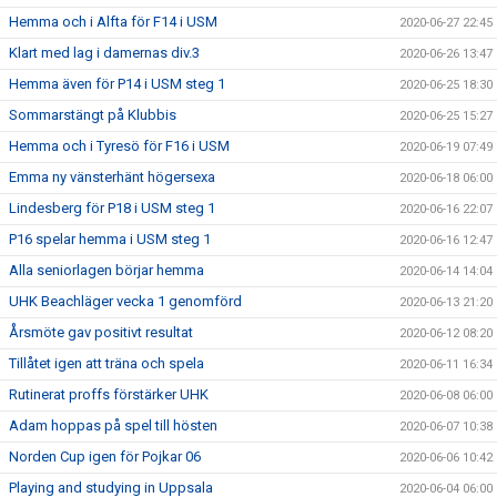
Hemma och i Alfta för F14 i USM
2020-06-27 22:45
Klart med lag i damernas div.3
2020-06-26 13:47
Hemma även för P14 i USM steg 1
2020-06-25 18:30
Sommarstängt på Klubbis
2020-06-25 15:27
Hemma och i Tyresö för F16 i USM
2020-06-19 07:49
Emma ny vänsterhänt högersexa
2020-06-18 06:00
Lindesberg för P18 i USM steg 1
2020-06-16 22:07
P16 spelar hemma i USM steg 1
2020-06-16 12:47
Alla seniorlagen börjar hemma
2020-06-14 14:04
UHK Beachläger vecka 1 genomförd
2020-06-13 21:20
Årsmöte gav positivt resultat
2020-06-12 08:20
Tillåtet igen att träna och spela
2020-06-11 16:34
Rutinerat proffs förstärker UHK
2020-06-08 06:00
Adam hoppas på spel till hösten
2020-06-07 10:38
Norden Cup igen för Pojkar 06
2020-06-06 10:42
Playing and studying in Uppsala
2020-06-04 06:00