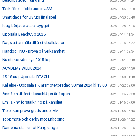
Beachbygget i full gång
2025-05-06 14:24
Tack för allt jobb under USM
2025-05-05 15:18
Snart dags för USM:s finalspel
2025-04-30 00:48
Idag började beachbygget
2025-04-28 15:15
Uppsala BeachCup 2025!
2025-04-14 11:34
Dags att anmäla till årets bollskolor
2024-09-16 15:22
Handboll NU - prova på verksamhet
2024-09-11 09:34
Nu startar våra nya 2015-lag
2024-09-04 15:40
ACADEMY WEEK 2024
2024-08-20 14:30
15-18 aug Uppsala BEACH
2024-08-08 11:40
Kallelse - Uppsala HK årsmöte torsdag 30 maj 2024 kl 18.00
2024-04-22 09:00
Anmälan till årets beachläger är öppen!
2024-03-26 22:20
Emilia - ny förstärkning på kansliet
2024-01-16 07:00
Tjejer kan prova gratis under VM
2023-12-05 15:48
Toppmöte och derby mot Enköping
2023-10-26 14:22
Damerna ställs mot Kungsängen
2023-10-26 14:15