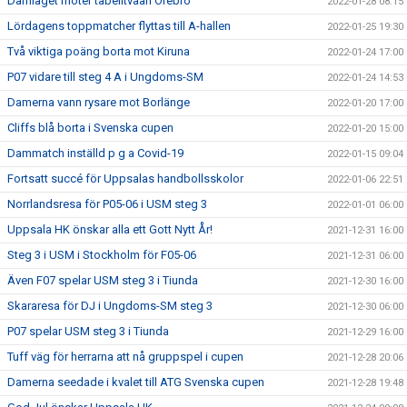
Damlaget möter tabelltvåan Örebro
2022-01-28 08:15
Lördagens toppmatcher flyttas till A-hallen
2022-01-25 19:30
Två viktiga poäng borta mot Kiruna
2022-01-24 17:00
P07 vidare till steg 4 A i Ungdoms-SM
2022-01-24 14:53
Damerna vann rysare mot Borlänge
2022-01-20 17:00
Cliffs blå borta i Svenska cupen
2022-01-20 15:00
Dammatch inställd p g a Covid-19
2022-01-15 09:04
Fortsatt succé för Uppsalas handbollsskolor
2022-01-06 22:51
Norrlandsresa för P05-06 i USM steg 3
2022-01-01 06:00
Uppsala HK önskar alla ett Gott Nytt År!
2021-12-31 16:00
Steg 3 i USM i Stockholm för F05-06
2021-12-31 06:00
Även F07 spelar USM steg 3 i Tiunda
2021-12-30 16:00
Skararesa för DJ i Ungdoms-SM steg 3
2021-12-30 06:00
P07 spelar USM steg 3 i Tiunda
2021-12-29 16:00
Tuff väg för herrarna att nå gruppspel i cupen
2021-12-28 20:06
Damerna seedade i kvalet till ATG Svenska cupen
2021-12-28 19:48