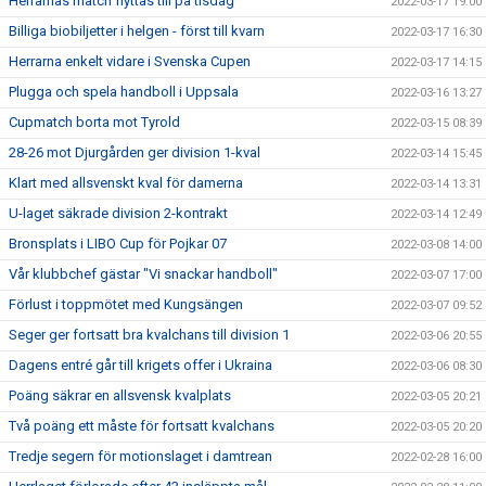
Herrarnas match flyttas till på tisdag
2022-03-17 19:00
Billiga biobiljetter i helgen - först till kvarn
2022-03-17 16:30
Herrarna enkelt vidare i Svenska Cupen
2022-03-17 14:15
Plugga och spela handboll i Uppsala
2022-03-16 13:27
Cupmatch borta mot Tyrold
2022-03-15 08:39
28-26 mot Djurgården ger division 1-kval
2022-03-14 15:45
Klart med allsvenskt kval för damerna
2022-03-14 13:31
U-laget säkrade division 2-kontrakt
2022-03-14 12:49
Bronsplats i LIBO Cup för Pojkar 07
2022-03-08 14:00
Vår klubbchef gästar "Vi snackar handboll"
2022-03-07 17:00
Förlust i toppmötet med Kungsängen
2022-03-07 09:52
Seger ger fortsatt bra kvalchans till division 1
2022-03-06 20:55
Dagens entré går till krigets offer i Ukraina
2022-03-06 08:30
Poäng säkrar en allsvensk kvalplats
2022-03-05 20:21
Två poäng ett måste för fortsatt kvalchans
2022-03-05 20:20
Tredje segern för motionslaget i damtrean
2022-02-28 16:00