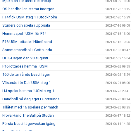
Mjukstart för årets beachcup
2021-08-09 13:00
OS-handbollen startar imorgon
2021-07-23 10:15
F14 fick USM steg 1 i Stockholm
2021-07-20 15:29
Studera och spela i Uppsala
2021-07-16 09:08
Hemmaspel i USM för P14
2021-07-15 13:00
F16 USM-lottade i Härnösand
2021-07-15 10:05
Sommarhandboll i Gottsunda
2021-07-03 08:47
UHK-Dagen den 28 augusti
2021-07-02 15:04
P16 lottades hemma i USM
2021-06-28 09:35
160 deltar i årets beachläger
2021-06-24 15:29
Västerås för DJ i USM steg 1
2021-06-24 08:00
HJ spelar hemma i USM steg 1
2021-06-23 23:41
Handboll på dagläger i Gottsunda
2021-06-23 09:14
Tillåtet med 16 spelare per match
2021-06-23 08:25
Prova Hand The Ball på Studan
2021-06-17 18:52
Första beachlägerveckan igång
2021-06-14 14:25