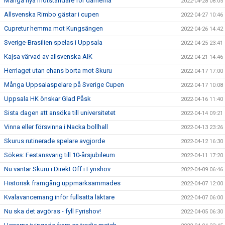
Många nya motståndare för damerna
2022-04-28 08:05
Allsvenska Rimbo gästar i cupen
2022-04-27 10:46
Cupretur hemma mot Kungsängen
2022-04-26 14:42
Sverige-Brasilien spelas i Uppsala
2022-04-25 23:41
Kajsa värvad av allsvenska AIK
2022-04-21 14:46
Herrlaget utan chans borta mot Skuru
2022-04-17 17:00
Många Uppsalaspelare på Sverige Cupen
2022-04-17 10:08
Uppsala HK önskar Glad Påsk
2022-04-16 11:40
Sista dagen att ansöka till universitetet
2022-04-14 09:21
Vinna eller försvinna i Nacka bollhall
2022-04-13 23:26
Skurus rutinerade spelare avgjorde
2022-04-12 16:30
Sökes: Festansvarig till 10-årsjubileum
2022-04-11 17:20
Nu väntar Skuru i Direkt Off i Fyrishov
2022-04-09 06:46
Historisk framgång uppmärksammades
2022-04-07 12:00
Kvalavancemang inför fullsatta läktare
2022-04-07 06:00
Nu ska det avgöras - fyll Fyrishov!
2022-04-05 06:30