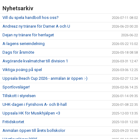
Nyhetsarkiv
Vill du spela handboll hos oss?
2026-07-11 08:02
Andreaz ny tränare för Damer A och U
2026-06-23 00:20
Dejan ny tränare för herrlaget
2026-06-22
A-lagens serieindelning
2026-05-22 15:02
Dags för årsmöte
2026-05-18 08:58
Avgörande kvalmatcher till division 1
2026-03-31 12:47
Viktiga poäng på spel
2026-03-06 12:25
Uppsala Beach Cup 2026 - anmälan är öppen :-)
2026-02-27 12:24
Sportlovsläger!
2026-02-06 14:25
Tillskott i styrelsen
2026-01-14 09:35
UHK-dagen i Fyrishovs A- och B-hall
2026-01-08 22:35
Uppsala HK för Musikhjälpen <3
2025-12-03 13:35
Fritidskortet
2025-10-01 12:00
Anmälan öppen till årets bollskolor
2025-09-23 10:40