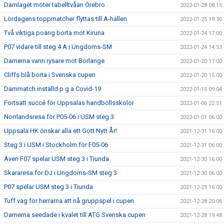
Damlaget möter tabelltvåan Örebro
2022-01-28 08:15
Lördagens toppmatcher flyttas till A-hallen
2022-01-25 19:30
Två viktiga poäng borta mot Kiruna
2022-01-24 17:00
P07 vidare till steg 4 A i Ungdoms-SM
2022-01-24 14:53
Damerna vann rysare mot Borlänge
2022-01-20 17:00
Cliffs blå borta i Svenska cupen
2022-01-20 15:00
Dammatch inställd p g a Covid-19
2022-01-15 09:04
Fortsatt succé för Uppsalas handbollsskolor
2022-01-06 22:51
Norrlandsresa för P05-06 i USM steg 3
2022-01-01 06:00
Uppsala HK önskar alla ett Gott Nytt År!
2021-12-31 16:00
Steg 3 i USM i Stockholm för F05-06
2021-12-31 06:00
Även F07 spelar USM steg 3 i Tiunda
2021-12-30 16:00
Skararesa för DJ i Ungdoms-SM steg 3
2021-12-30 06:00
P07 spelar USM steg 3 i Tiunda
2021-12-29 16:00
Tuff väg för herrarna att nå gruppspel i cupen
2021-12-28 20:06
Damerna seedade i kvalet till ATG Svenska cupen
2021-12-28 19:48