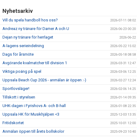
Nyhetsarkiv
Vill du spela handboll hos oss?
2026-07-11 08:02
Andreaz ny tränare för Damer A och U
2026-06-23 00:20
Dejan ny tränare för herrlaget
2026-06-22
A-lagens serieindelning
2026-05-22 15:02
Dags för årsmöte
2026-05-18 08:58
Avgörande kvalmatcher till division 1
2026-03-31 12:47
Viktiga poäng på spel
2026-03-06 12:25
Uppsala Beach Cup 2026 - anmälan är öppen :-)
2026-02-27 12:24
Sportlovsläger!
2026-02-06 14:25
Tillskott i styrelsen
2026-01-14 09:35
UHK-dagen i Fyrishovs A- och B-hall
2026-01-08 22:35
Uppsala HK för Musikhjälpen <3
2025-12-03 13:35
Fritidskortet
2025-10-01 12:00
Anmälan öppen till årets bollskolor
2025-09-23 10:40