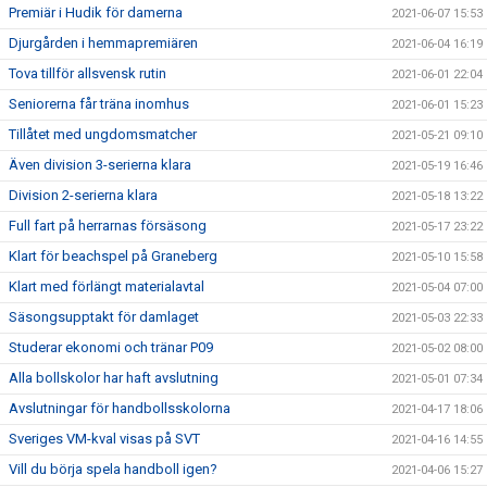
Premiär i Hudik för damerna
2021-06-07 15:53
Djurgården i hemmapremiären
2021-06-04 16:19
Tova tillför allsvensk rutin
2021-06-01 22:04
Seniorerna får träna inomhus
2021-06-01 15:23
Tillåtet med ungdomsmatcher
2021-05-21 09:10
Även division 3-serierna klara
2021-05-19 16:46
Division 2-serierna klara
2021-05-18 13:22
Full fart på herrarnas försäsong
2021-05-17 23:22
Klart för beachspel på Graneberg
2021-05-10 15:58
Klart med förlängt materialavtal
2021-05-04 07:00
Säsongsupptakt för damlaget
2021-05-03 22:33
Studerar ekonomi och tränar P09
2021-05-02 08:00
Alla bollskolor har haft avslutning
2021-05-01 07:34
Avslutningar för handbollsskolorna
2021-04-17 18:06
Sveriges VM-kval visas på SVT
2021-04-16 14:55
Vill du börja spela handboll igen?
2021-04-06 15:27