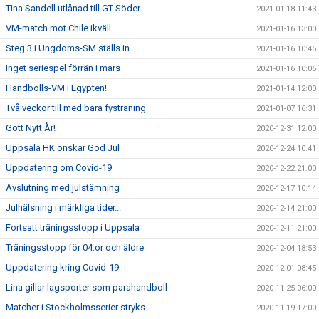
Tina Sandell utlånad till GT Söder
2021-01-18 11:43
VM-match mot Chile ikväll
2021-01-16 13:00
Steg 3 i Ungdoms-SM ställs in
2021-01-16 10:45
Inget seriespel förrän i mars
2021-01-16 10:05
Handbolls-VM i Egypten!
2021-01-14 12:00
Två veckor till med bara fysträning
2021-01-07 16:31
Gott Nytt År!
2020-12-31 12:00
Uppsala HK önskar God Jul
2020-12-24 10:41
Uppdatering om Covid-19
2020-12-22 21:00
Avslutning med julstämning
2020-12-17 10:14
Julhälsning i märkliga tider...
2020-12-14 21:00
Fortsatt träningsstopp i Uppsala
2020-12-11 21:00
Träningsstopp för 04:or och äldre
2020-12-04 18:53
Uppdatering kring Covid-19
2020-12-01 08:45
Lina gillar lagsporter som parahandboll
2020-11-25 06:00
Matcher i Stockholmsserier stryks
2020-11-19 17:00