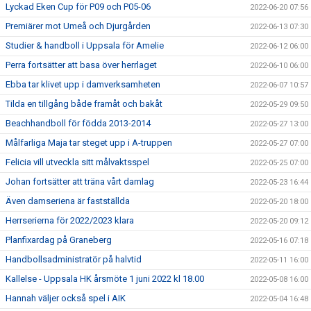
Lyckad Eken Cup för P09 och P05-06
2022-06-20 07:56
Premiärer mot Umeå och Djurgården
2022-06-13 07:30
Studier & handboll i Uppsala för Amelie
2022-06-12 06:00
Perra fortsätter att basa över herrlaget
2022-06-10 06:00
Ebba tar klivet upp i damverksamheten
2022-06-07 10:57
Tilda en tillgång både framåt och bakåt
2022-05-29 09:50
Beachhandboll för födda 2013-2014
2022-05-27 13:00
Målfarliga Maja tar steget upp i A-truppen
2022-05-27 07:00
Felicia vill utveckla sitt målvaktsspel
2022-05-25 07:00
Johan fortsätter att träna vårt damlag
2022-05-23 16:44
Även damseriena är fastställda
2022-05-20 18:00
Herrserierna för 2022/2023 klara
2022-05-20 09:12
Planfixardag på Graneberg
2022-05-16 07:18
Handbollsadministratör på halvtid
2022-05-11 16:00
Kallelse - Uppsala HK årsmöte 1 juni 2022 kl 18.00
2022-05-08 16:00
Hannah väljer också spel i AIK
2022-05-04 16:48