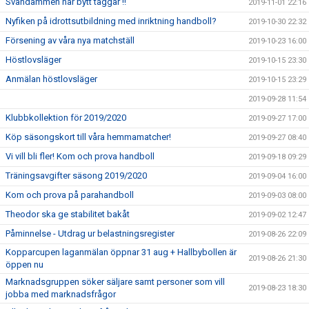
Svandammen har bytt taggar !!
2019-11-01 22:16
Nyfiken på idrottsutbildning med inriktning handboll?
2019-10-30 22:32
Försening av våra nya matchställ
2019-10-23 16:00
Höstlovsläger
2019-10-15 23:30
Anmälan höstlovsläger
2019-10-15 23:29
2019-09-28 11:54
Klubbkollektion för 2019/2020
2019-09-27 17:00
Köp säsongskort till våra hemmamatcher!
2019-09-27 08:40
Vi vill bli fler! Kom och prova handboll
2019-09-18 09:29
Träningsavgifter säsong 2019/2020
2019-09-04 16:00
Kom och prova på parahandboll
2019-09-03 08:00
Theodor ska ge stabilitet bakåt
2019-09-02 12:47
Påminnelse - Utdrag ur belastningsregister
2019-08-26 22:09
Kopparcupen laganmälan öppnar 31 aug + Hallbybollen är
2019-08-26 21:30
öppen nu
Marknadsgruppen söker säljare samt personer som vill
2019-08-23 18:30
jobba med marknadsfrågor