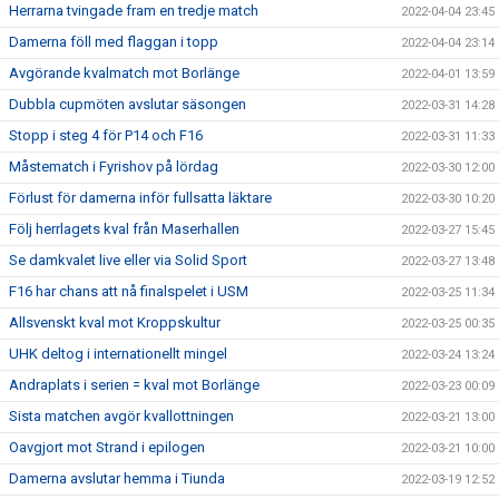
Herrarna tvingade fram en tredje match
2022-04-04 23:45
Damerna föll med flaggan i topp
2022-04-04 23:14
Avgörande kvalmatch mot Borlänge
2022-04-01 13:59
Dubbla cupmöten avslutar säsongen
2022-03-31 14:28
Stopp i steg 4 för P14 och F16
2022-03-31 11:33
Måstematch i Fyrishov på lördag
2022-03-30 12:00
Förlust för damerna inför fullsatta läktare
2022-03-30 10:20
Följ herrlagets kval från Maserhallen
2022-03-27 15:45
Se damkvalet live eller via Solid Sport
2022-03-27 13:48
F16 har chans att nå finalspelet i USM
2022-03-25 11:34
Allsvenskt kval mot Kroppskultur
2022-03-25 00:35
UHK deltog i internationellt mingel
2022-03-24 13:24
Andraplats i serien = kval mot Borlänge
2022-03-23 00:09
Sista matchen avgör kvallottningen
2022-03-21 13:00
Oavgjort mot Strand i epilogen
2022-03-21 10:00
Damerna avslutar hemma i Tiunda
2022-03-19 12:52