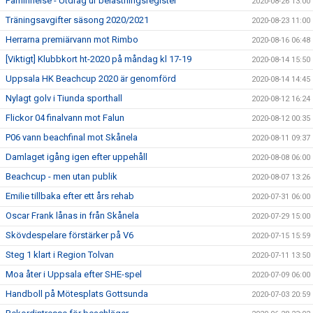
Påminnelse - Utdrag ur belastningsregister
2020-08-26 13:00
Träningsavgifter säsong 2020/2021
2020-08-23 11:00
Herrarna premiärvann mot Rimbo
2020-08-16 06:48
[Viktigt] Klubbkort ht-2020 på måndag kl 17-19
2020-08-14 15:50
Uppsala HK Beachcup 2020 är genomförd
2020-08-14 14:45
Nylagt golv i Tiunda sporthall
2020-08-12 16:24
Flickor 04 finalvann mot Falun
2020-08-12 00:35
P06 vann beachfinal mot Skånela
2020-08-11 09:37
Damlaget igång igen efter uppehåll
2020-08-08 06:00
Beachcup - men utan publik
2020-08-07 13:26
Emilie tillbaka efter ett års rehab
2020-07-31 06:00
Oscar Frank lånas in från Skånela
2020-07-29 15:00
Skövdespelare förstärker på V6
2020-07-15 15:59
Steg 1 klart i Region Tolvan
2020-07-11 13:50
Moa åter i Uppsala efter SHE-spel
2020-07-09 06:00
Handboll på Mötesplats Gottsunda
2020-07-03 20:59