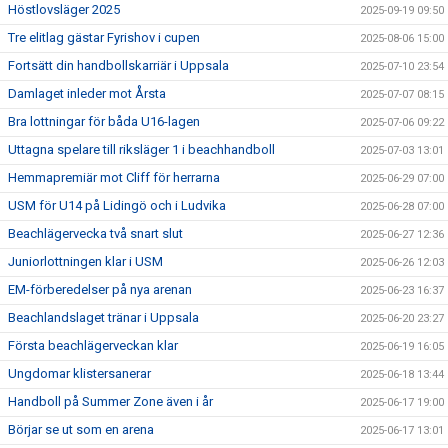
Höstlovsläger 2025
2025-09-19 09:50
Tre elitlag gästar Fyrishov i cupen
2025-08-06 15:00
Fortsätt din handbollskarriär i Uppsala
2025-07-10 23:54
Damlaget inleder mot Årsta
2025-07-07 08:15
Bra lottningar för båda U16-lagen
2025-07-06 09:22
Uttagna spelare till riksläger 1 i beachhandboll
2025-07-03 13:01
Hemmapremiär mot Cliff för herrarna
2025-06-29 07:00
USM för U14 på Lidingö och i Ludvika
2025-06-28 07:00
Beachlägervecka två snart slut
2025-06-27 12:36
Juniorlottningen klar i USM
2025-06-26 12:03
EM-förberedelser på nya arenan
2025-06-23 16:37
Beachlandslaget tränar i Uppsala
2025-06-20 23:27
Första beachlägerveckan klar
2025-06-19 16:05
Ungdomar klistersanerar
2025-06-18 13:44
Handboll på Summer Zone även i år
2025-06-17 19:00
Börjar se ut som en arena
2025-06-17 13:01