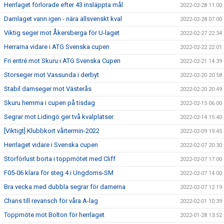
Herrlaget förlorade efter 43 insläppta mål
2022-02-28 11:00
Damlaget vann igen - nära allsvenskt kval
2022-02-28 07:00
Viktig seger mot Åkersberga för U-laget
2022-02-27 22:34
Herrarna vidare i ATG Svenska cupen
2022-02-22 22:01
Fri entré mot Skuru i ATG Svenska Cupen
2022-02-21 14:39
Storseger mot Vassunda i derbyt
2022-02-20 20:58
Stabil damseger mot Västerås
2022-02-20 20:49
Skuru hemma i cupen på tisdag
2022-02-15 06:00
Segrar mot Lidingö ger två kvalplatser
2022-02-14 15:40
[Viktigt] Klubbkort vårtermin-2022
2022-02-09 19:45
Herrlaget vidare i Svenska cupen
2022-02-07 20:30
Storförlust borta i toppmötet med Cliff
2022-02-07 17:00
F05-06 klara för steg 4 i Ungdoms-SM
2022-02-07 14:00
Bra vecka med dubbla segrar för damerna
2022-02-07 12:19
Chans till revansch för våra A-lag
2022-02-01 10:39
Toppmöte mot Bolton för herrlaget
2022-01-28 13:52