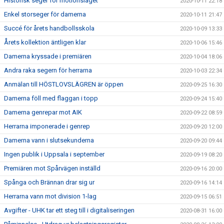
Historisk seger för motionslaget
2020-10-11 22:18
Enkel storseger för damerna
2020-10-11 21:47
Succé för årets handbollsskola
2020-10-09 13:33
Årets kollektion äntligen klar
2020-10-06 15:46
Damerna kryssade i premiären
2020-10-04 18:06
Andra raka segern för herrarna
2020-10-03 22:34
Anmälan till HÖSTLOVSLÄGREN är öppen
2020-09-25 16:30
Damerna föll med flaggan i topp
2020-09-24 15:40
Damerna genrepar mot AIK
2020-09-22 08:59
Herrarna imponerade i genrep
2020-09-20 12:00
Damerna vann i slutsekunderna
2020-09-20 09:44
Ingen publik i Uppsala i september
2020-09-19 08:20
Premiären mot Spårvägen inställd
2020-09-16 20:00
Spånga och Brännan drar sig ur
2020-09-16 14:14
Herrarna vann mot division 1-lag
2020-09-15 06:51
Avgifter - UHK tar ett steg till i digitaliseringen
2020-08-31 16:00