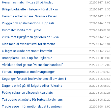
Herrarnas match flyttas till på tisdag
2022-03-17 19:00
Billiga biobiljetter i helgen - först till kvarn
2022-03-17 16:30
Herrarna enkelt vidare i Svenska Cupen
2022-03-17 14:15
Plugga och spela handboll i Uppsala
2022-03-16 13:27
Cupmatch borta mot Tyrold
2022-03-15 08:39
28-26 mot Djurgården ger division 1-kval
2022-03-14 15:45
Klart med allsvenskt kval för damerna
2022-03-14 13:31
U-laget säkrade division 2-kontrakt
2022-03-14 12:49
Bronsplats i LIBO Cup för Pojkar 07
2022-03-08 14:00
Vår klubbchef gästar "Vi snackar handboll"
2022-03-07 17:00
Förlust i toppmötet med Kungsängen
2022-03-07 09:52
Seger ger fortsatt bra kvalchans till division 1
2022-03-06 20:55
Dagens entré går till krigets offer i Ukraina
2022-03-06 08:30
Poäng säkrar en allsvensk kvalplats
2022-03-05 20:21
Två poäng ett måste för fortsatt kvalchans
2022-03-05 20:20
Tredje segern för motionslaget i damtrean
2022-02-28 16:00