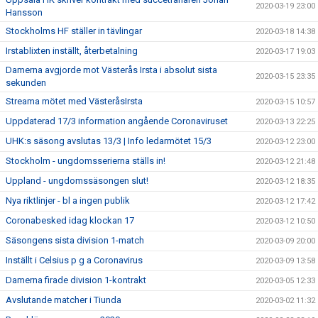
2020-03-19 23:00
Hansson
Stockholms HF ställer in tävlingar
2020-03-18 14:38
Irstablixten inställt, återbetalning
2020-03-17 19:03
Damerna avgjorde mot Västerås Irsta i absolut sista
2020-03-15 23:35
sekunden
Streama mötet med VästeråsIrsta
2020-03-15 10:57
Uppdaterad 17/3 information angående Coronaviruset
2020-03-13 22:25
UHK:s säsong avslutas 13/3 | Info ledarmötet 15/3
2020-03-12 23:00
Stockholm - ungdomsserierna ställs in!
2020-03-12 21:48
Uppland - ungdomssäsongen slut!
2020-03-12 18:35
Nya riktlinjer - bl a ingen publik
2020-03-12 17:42
Coronabesked idag klockan 17
2020-03-12 10:50
Säsongens sista division 1-match
2020-03-09 20:00
Inställt i Celsius p g a Coronavirus
2020-03-09 13:58
Damerna firade division 1-kontrakt
2020-03-05 12:33
Avslutande matcher i Tiunda
2020-03-02 11:32