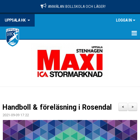
ANMÄLAN BOLLSKOLA OCH LÄGER!
UPPSALA HK
LOGGA IN
HEM
NYHETER
OM KLUBBEN
MATCHER
KALENDER
Handboll & föreläsning i Rosendal
<
>
KONTAKT
2021-09-09 17:22
DOKUMENT
PRAKTISK INFO