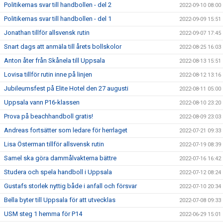
Politikernas svar till handbollen - del 2
2022-09-10 08:00
Politikernas svar till handbollen - del 1
2022-09-09 15:51
Jonathan tillför allsvensk rutin
2022-09-07 17:45
Snart dags att anmäla till årets bollskolor
2022-08-25 16:03
Anton åter från Skånela till Uppsala
2022-08-13 15:51
Lovisa tillför rutin inne på linjen
2022-08-12 13:16
Jubileumsfest på Elite Hotel den 27 augusti
2022-08-11 05:00
Uppsala vann P16-klassen
2022-08-10 23:20
Prova på beachhandboll gratis!
2022-08-09 23:03
Andreas fortsätter som ledare för herrlaget
2022-07-21 09:33
Lisa Österman tillför allsvensk rutin
2022-07-19 08:39
Samel ska göra dammålvakterna bättre
2022-07-16 16:42
Studera och spela handboll i Uppsala
2022-07-12 08:24
Gustafs storlek nyttig både i anfall och försvar
2022-07-10 20:34
Bella byter till Uppsala för att utvecklas
2022-07-08 09:33
USM steg 1 hemma för P14
2022-06-29 15:01