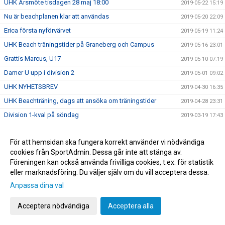
UHK Årsmöte tisdagen 28 maj 18:00
2019-05-22 15:19
Nu är beachplanen klar att användas
2019-05-20 22:09
Erica första nyförvärvet
2019-05-19 11:24
UHK Beach träningstider på Graneberg och Campus
2019-05-16 23:01
Grattis Marcus, U17
2019-05-10 07:19
Damer U upp i division 2
2019-05-01 09:02
UHK NYHETSBREV
2019-04-30 16:35
UHK Beachträning, dags att ansöka om träningstider
2019-04-28 23:31
Division 1-kval på söndag
2019-03-19 17:43
Kom o heja på vårt herrlag - sista matchen
2019-03-12 07:43
För att hemsidan ska fungera korrekt använder vi nödvändiga
UHK sommarjobb, födda -01/-02/-03!
2019-03-04 22:39
cookies från SportAdmin. Dessa går inte att stänga av.
UHK Beachläger information, veckorna klara !
2019-03-04 17:06
Föreningen kan också använda frivilliga cookies, t.ex. för statistik
Turbo - sponsor erbjudande
2019-02-28 08:02
eller marknadsföring. Du väljer själv om du vill acceptera dessa.
Karro vann "Årets ungdomstränare 2019"
Anpassa dina val
2019-02-14 23:24
Arbetsgrupp för säkerställa nästa säsongs senior- och
2019-02-13 22:00
Acceptera nödvändiga
Acceptera alla
juniorverksamhet har startat
Kansliet öppet på tisdagar
2019-02-06 06:22