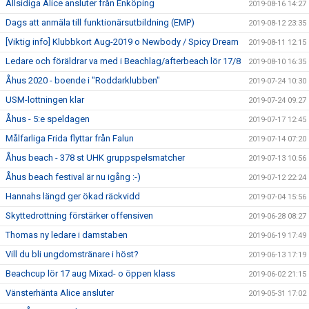
Allsidiga Alice ansluter från Enköping
2019-08-16 14:27
Dags att anmäla till funktionärsutbildning (EMP)
2019-08-12 23:35
[Viktig info] Klubbkort Aug-2019 o Newbody / Spicy Dream
2019-08-11 12:15
Ledare och föräldrar va med i Beachlag/afterbeach lör 17/8
2019-08-10 16:35
Åhus 2020 - boende i "Roddarklubben"
2019-07-24 10:30
USM-lottningen klar
2019-07-24 09:27
Åhus - 5:e speldagen
2019-07-17 12:45
Målfarliga Frida flyttar från Falun
2019-07-14 07:20
Åhus beach - 378 st UHK gruppspelsmatcher
2019-07-13 10:56
Åhus beach festival är nu igång :-)
2019-07-12 22:24
Hannahs längd ger ökad räckvidd
2019-07-04 15:56
Skyttedrottning förstärker offensiven
2019-06-28 08:27
Thomas ny ledare i damstaben
2019-06-19 17:49
Vill du bli ungdomstränare i höst?
2019-06-13 17:19
Beachcup lör 17 aug Mixad- o öppen klass
2019-06-02 21:15
Vänsterhänta Alice ansluter
2019-05-31 17:02