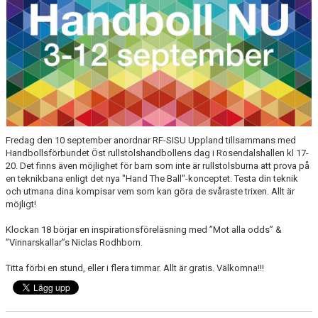
Fredag den 10 september anordnar RF-SISU Uppland tillsammans med
Handbollsförbundet Öst rullstolshandbollens dag i Rosendalshallen kl 17-
20. Det finns även möjlighet för barn som inte är rullstolsburna att prova på
en teknikbana enligt det nya "Hand The Ball"-konceptet. Testa din teknik
och utmana dina kompisar vem som kan göra de svåraste trixen. Allt är
möjligt!
Klockan 18 börjar en inspirationsföreläsning med ”Mot alla odds” &
”Vinnarskallar”s Niclas Rodhborn.
Titta förbi en stund, eller i flera timmar. Allt är gratis. Välkomna!!!