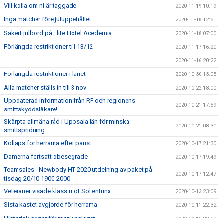
Vill kolla om ni är taggade
2020-11-19 10:19
Inga matcher före juluppehållet
2020-11-18 12:51
Säkert julbord på Elite Hotel Acedemia
2020-11-18 07:00
Förlängda restriktioner till 13/12
2020-11-17 16:20
2020-11-16 20:22
Förlängda restriktioner i länet
2020-10-30 13:05
Alla matcher ställs in till 3 nov
2020-10-22 18:00
Uppdaterad information från RF och regionens
2020-10-21 17:59
smittskyddsläkare!
Skärpta allmäna råd i Uppsala län för minska
2020-10-21 08:30
smittspridning
Kollaps för herrarna efter paus
2020-10-17 21:30
Damerna fortsatt obesegrade
2020-10-17 19:49
Teamsales - Newbody HT 2020 utdelning av paket på
2020-10-17 12:47
tisdag 20/10 1900-2000
Veteraner visade klass mot Sollentuna
2020-10-13 23:09
Sista kastet avgjorde för herrarna
2020-10-11 22:32