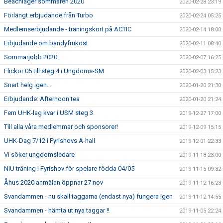
Beachläger sommaren 2020
2020-02-28 23:19
Förlängt erbjudande från Turbo
2020-02-24 05:25
Medlemserbjudande - träningskort på ACTIC
2020-02-14 18:00
Erbjudande om bandyfrukost
2020-02-11 08:40
Sommarjobb 2020
2020-02-07 16:25
Flickor 05 till steg 4 i Ungdoms-SM
2020-02-03 15:23
Snart helg igen...
2020-01-20 21:30
Erbjudande: Afternoon tea
2020-01-20 21:24
Fem UHK-lag kvar i USM steg 3
2019-12-27 17:00
Till alla våra medlemmar och sponsorer!
2019-12-09 15:15
UHK-Dag 7/12 i Fyrishovs A-hall
2019-12-01 22:33
Vi söker ungdomsledare
2019-11-18 23:00
NIU träning i Fyrishov för spelare födda 04/05
2019-11-15 09:32
Åhus 2020 anmälan öppnar 27 nov
2019-11-12 16:23
Svandammen - nu skall taggarna (endast nya) fungera igen
2019-11-12 14:55
Svandammen - hämta ut nya taggar !!
2019-11-05 22:24