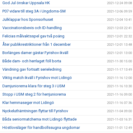
God Jul önskar Uppsala HK
2021-12-24 09:08
P07 vidare till steg 3A i Ungdoms-SM
2021-12-06 09:59
Julklappar hos Sponsorhuset
2021-12-04 10:41
Vaccinationsbevis och ID-handling
2021-12-03 22:41
Felicias målvaktsspel gav två poäng
2021-12-01 22:32
Åter publikrestriktioner från 1 december
2021-12-01 13:48
Borlänges damer gästar Fyrishov ikväll
2021-12-01 13:00
Både dam- och herrlaget föll borta
2021-11-30 15:00
Vändning gav fortsatt serieledning
2021-11-17 13:49
Viktig match ikväll i Fyrishov mot Lidingö
2021-11-16 12:00
Damjuniorerna klara för steg 3 i USM
2021-11-16 10:30
Stopp i USM steg 2 för herrjuniorerna
2021-11-16 09:00
Klar hemmaseger mot Lidingö
2021-11-16 07:36
Nyckeluthämtningen flyttar till Fyrishov
2021-11-04 09:00
Båda seniormatcherna mot Lidingö flyttade
2021-11-03 16:31
Höstlovsläger för handbollssugna ungdomar
2021-11-01 12:49