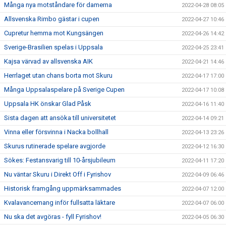
Många nya motståndare för damerna
2022-04-28 08:05
Allsvenska Rimbo gästar i cupen
2022-04-27 10:46
Cupretur hemma mot Kungsängen
2022-04-26 14:42
Sverige-Brasilien spelas i Uppsala
2022-04-25 23:41
Kajsa värvad av allsvenska AIK
2022-04-21 14:46
Herrlaget utan chans borta mot Skuru
2022-04-17 17:00
Många Uppsalaspelare på Sverige Cupen
2022-04-17 10:08
Uppsala HK önskar Glad Påsk
2022-04-16 11:40
Sista dagen att ansöka till universitetet
2022-04-14 09:21
Vinna eller försvinna i Nacka bollhall
2022-04-13 23:26
Skurus rutinerade spelare avgjorde
2022-04-12 16:30
Sökes: Festansvarig till 10-årsjubileum
2022-04-11 17:20
Nu väntar Skuru i Direkt Off i Fyrishov
2022-04-09 06:46
Historisk framgång uppmärksammades
2022-04-07 12:00
Kvalavancemang inför fullsatta läktare
2022-04-07 06:00
Nu ska det avgöras - fyll Fyrishov!
2022-04-05 06:30