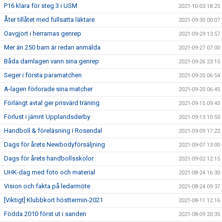
P16 klara för steg 3 i USM
2021-10-03 18:25
Åter tillåtet med fullsatta läktare
2021-09-30 00:07
Oavgjort i herrarnas genrep
2021-09-29 13:57
Mer än 250 barn är redan anmälda
2021-09-27 07:00
Båda damlagen vann sina genrep
2021-09-26 23:15
Seger i första paramatchen
2021-09-20 06:54
A-lagen förlorade sina matcher
2021-09-20 06:45
Förlängt avtal ger prisvärd träning
2021-09-15 09:45
Förlust i jämnt Upplandsderby
2021-09-13 10:50
Handboll & föreläsning i Rosendal
2021-09-09 17:22
Dags för årets Newbodyförsäljning
2021-09-07 13:00
Dags för årets handbollsskolor
2021-09-02 12:15
UHK-dag med foto och material
2021-08-24 16:30
Vision och fakta på ledarmöte
2021-08-24 09:37
[Viktigt] Klubbkort hösttermin-2021
2021-08-11 12:16
Födda 2010 först ut i sanden
2021-08-09 20:35