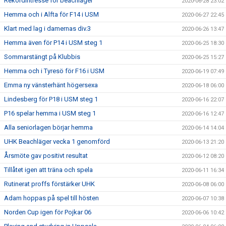
Rekordintresse för beachläger
2020-06-28 23:02
Hemma och i Alfta för F14 i USM
2020-06-27 22:45
Klart med lag i damernas div.3
2020-06-26 13:47
Hemma även för P14 i USM steg 1
2020-06-25 18:30
Sommarstängt på Klubbis
2020-06-25 15:27
Hemma och i Tyresö för F16 i USM
2020-06-19 07:49
Emma ny vänsterhänt högersexa
2020-06-18 06:00
Lindesberg för P18 i USM steg 1
2020-06-16 22:07
P16 spelar hemma i USM steg 1
2020-06-16 12:47
Alla seniorlagen börjar hemma
2020-06-14 14:04
UHK Beachläger vecka 1 genomförd
2020-06-13 21:20
Årsmöte gav positivt resultat
2020-06-12 08:20
Tillåtet igen att träna och spela
2020-06-11 16:34
Rutinerat proffs förstärker UHK
2020-06-08 06:00
Adam hoppas på spel till hösten
2020-06-07 10:38
Norden Cup igen för Pojkar 06
2020-06-06 10:42