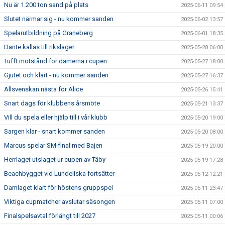
Nu är 1.200 ton sand på plats
2025-06-11 09:54
Slutet närmar sig - nu kommer sanden
2025-06-02 13:57
Spelarutbildning på Graneberg
2025-06-01 18:35
Dante kallas till riksläger
2025-05-28 06:00
Tufft motstånd för damerna i cupen
2025-05-27 18:00
Gjutet och klart - nu kommer sanden
2025-05-27 16:37
Allsvenskan nästa för Alice
2025-05-26 15:41
Snart dags för klubbens årsmöte
2025-05-21 13:37
Vill du spela eller hjälp till i vår klubb
2025-05-20 19:00
Sargen klar - snart kommer sanden
2025-05-20 08:00
Marcus spelar SM-final med Bajen
2025-05-19 20:00
Herrlaget utslaget ur cupen av Täby
2025-05-19 17:28
Beachbygget vid Lundellska fortsätter
2025-05-12 12:21
Damlaget klart för höstens gruppspel
2025-05-11 23:47
Viktiga cupmatcher avslutar säsongen
2025-05-11 07:00
Finalspelsavtal förlängt till 2027
2025-05-11 00:06