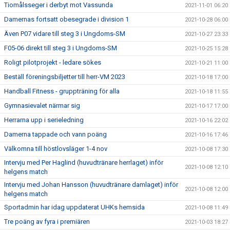
Tiomålsseger i derbyt mot Vassunda
2021-11-01 06:20
Damernas fortsatt obesegrade i division 1
2021-10-28 06:00
Även P07 vidare till steg 3 i Ungdoms-SM
2021-10-27 23:33
F05-06 direkt till steg 3 i Ungdoms-SM
2021-10-25 15:28
Roligt pilotprojekt - ledare sökes
2021-10-21 11:00
Beställ föreningsbiljetter till herr-VM 2023
2021-10-18 17:00
Handball Fitness - gruppträning för alla
2021-10-18 11:55
Gymnasievalet närmar sig
2021-10-17 17:00
Herrarna upp i serieledning
2021-10-16 22:02
Damerna tappade och vann poäng
2021-10-16 17:46
Välkomna till höstlovsläger 1-4 nov
2021-10-08 17:30
Intervju med Per Haglind (huvudtränare herrlaget) inför
2021-10-08 12:10
helgens match
Intervju med Johan Hansson (huvudtränare damlaget) inför
2021-10-08 12:00
helgens match
Sportadmin har idag uppdaterat UHKs hemsida
2021-10-08 11:49
Tre poäng av fyra i premiären
2021-10-03 18:27