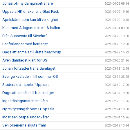
Jonas blir ny damjuniortränare
2021-04-05 09:14
Uppsala HK önskar alla Glad Påsk
2021-04-02 19:10
Aprilskämt som kan bli verklighet
2021-04-02 10:45
Klart med A-lagsmatcher i A-hallen
2021-04-01 09:00
Från Sunnersta till Sävehof
2021-03-26 19:00
Per förlänger med herrlaget
2021-03-25 12:30
Dags att anmäla till årets beachcup
2021-03-22 15:22
Även damlaget klart för OS
2021-03-20 21:26
Johan fortsätter träna damlaget
2021-03-18 12:48
Sverige kvalade in till sommar-OS
2021-03-14 23:25
Studera och spela i Uppsala
2021-03-10 17:00
Dags att anmäla till beachläger
2021-03-07 19:50
Inga träningsmatcher tillåts
2021-02-25 11:06
Ny rekryteringsboom i Uppsala
2021-02-24 19:00
Inget seniorspel under våren
2021-02-24 16:26
Seniorserierna skjuts fram
2021-02-12 13:24