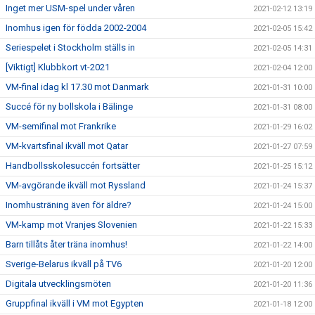
Inget mer USM-spel under våren
2021-02-12 13:19
Inomhus igen för födda 2002-2004
2021-02-05 15:42
Seriespelet i Stockholm ställs in
2021-02-05 14:31
[Viktigt] Klubbkort vt-2021
2021-02-04 12:00
VM-final idag kl 17.30 mot Danmark
2021-01-31 10:00
Succé för ny bollskola i Bälinge
2021-01-31 08:00
VM-semifinal mot Frankrike
2021-01-29 16:02
VM-kvartsfinal ikväll mot Qatar
2021-01-27 07:59
Handbollsskolesuccén fortsätter
2021-01-25 15:12
VM-avgörande ikväll mot Ryssland
2021-01-24 15:37
Inomhusträning även för äldre?
2021-01-24 15:00
VM-kamp mot Vranjes Slovenien
2021-01-22 15:33
Barn tillåts åter träna inomhus!
2021-01-22 14:00
Sverige-Belarus ikväll på TV6
2021-01-20 12:00
Digitala utvecklingsmöten
2021-01-20 11:36
Gruppfinal ikväll i VM mot Egypten
2021-01-18 12:00