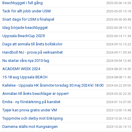
Beachbygget i full gång
2025-05-06 14:24
Tack för allt jobb under USM
2025-05-05 15:18
Snart dags för USM:s finalspel
2025-04-30 00:48
Idag började beachbygget
2025-04-28 15:15
Uppsala BeachCup 2025!
2025-04-14 11:34
Dags att anmäla till årets bollskolor
2024-09-16 15:22
Handboll NU - prova på verksamhet
2024-09-11 09:34
Nu startar våra nya 2015-lag
2024-09-04 15:40
ACADEMY WEEK 2024
2024-08-20 14:30
15-18 aug Uppsala BEACH
2024-08-08 11:40
Kallelse - Uppsala HK årsmöte torsdag 30 maj 2024 kl 18.00
2024-04-22 09:00
Anmälan till årets beachläger är öppen!
2024-03-26 22:20
Emilia - ny förstärkning på kansliet
2024-01-16 07:00
Tjejer kan prova gratis under VM
2023-12-05 15:48
Toppmöte och derby mot Enköping
2023-10-26 14:22
Damerna ställs mot Kungsängen
2023-10-26 14:15