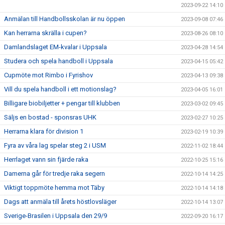
2023-09-22 14:10
Anmälan till Handbollsskolan är nu öppen
2023-09-08 07:46
Kan herrarna skrälla i cupen?
2023-08-26 08:10
Damlandslaget EM-kvalar i Uppsala
2023-04-28 14:54
Studera och spela handboll i Uppsala
2023-04-15 05:42
Cupmöte mot Rimbo i Fyrishov
2023-04-13 09:38
Vill du spela handboll i ett motionslag?
2023-04-05 16:01
Billigare biobiljetter + pengar till klubben
2023-03-02 09:45
Säljs en bostad - sponsras UHK
2023-02-27 10:25
Herrarna klara för division 1
2023-02-19 10:39
Fyra av våra lag spelar steg 2 i USM
2022-11-02 18:44
Herrlaget vann sin fjärde raka
2022-10-25 15:16
Damerna går för tredje raka segern
2022-10-14 14:25
Viktigt toppmöte hemma mot Täby
2022-10-14 14:18
Dags att anmäla till årets höstlovsläger
2022-10-14 13:07
Sverige-Brasilen i Uppsala den 29/9
2022-09-20 16:17