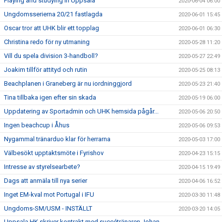
Playing and studying in Uppsala
2020-06-04 06:00
Ungdomsserierna 20/21 fastlagda
2020-06-01 15:45
Oscar tror att UHK blir ett topplag
2020-06-01 06:30
Christina redo för ny utmaning
2020-05-28 11:20
Vill du spela division 3-handboll?
2020-05-27 22:49
Joakim tillför attityd och rutin
2020-05-25 08:13
Beachplanen i Graneberg är nu iordninggjord
2020-05-23 21:40
Tina tillbaka igen efter sin skada
2020-05-19 06:00
Uppdatering av Sportadmin och UHK hemsida pågår...
2020-05-06 20:50
Ingen beachcup i Åhus
2020-05-06 09:53
Nygammal tränarduo klar för herrarna
2020-05-03 17:00
Välbesökt upptaktsmöte i Fyrishov
2020-04-23 15:15
Intresse av styrelsearbete?
2020-04-15 19:49
Dags att anmäla till nya serier
2020-04-06 16:52
Inget EM-kval mot Portugal i IFU
2020-03-30 11:48
Ungdoms-SM/USM - INSTÄLLT
2020-03-20 14:05
Uppsala HK skriver kontrakt med succétränaren Johan