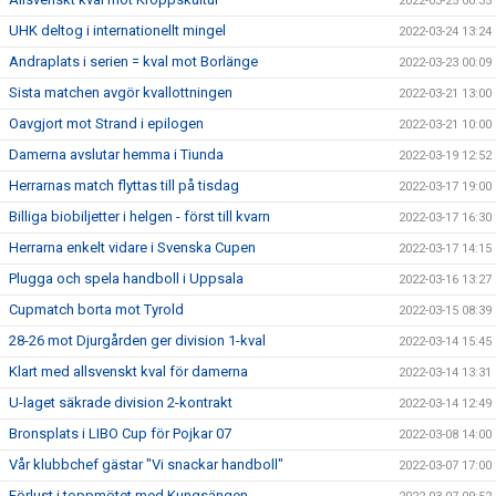
2022-03-25 00:35
UHK deltog i internationellt mingel
2022-03-24 13:24
Andraplats i serien = kval mot Borlänge
2022-03-23 00:09
Sista matchen avgör kvallottningen
2022-03-21 13:00
Oavgjort mot Strand i epilogen
2022-03-21 10:00
Damerna avslutar hemma i Tiunda
2022-03-19 12:52
Herrarnas match flyttas till på tisdag
2022-03-17 19:00
Billiga biobiljetter i helgen - först till kvarn
2022-03-17 16:30
Herrarna enkelt vidare i Svenska Cupen
2022-03-17 14:15
Plugga och spela handboll i Uppsala
2022-03-16 13:27
Cupmatch borta mot Tyrold
2022-03-15 08:39
28-26 mot Djurgården ger division 1-kval
2022-03-14 15:45
Klart med allsvenskt kval för damerna
2022-03-14 13:31
U-laget säkrade division 2-kontrakt
2022-03-14 12:49
Bronsplats i LIBO Cup för Pojkar 07
2022-03-08 14:00
Vår klubbchef gästar "Vi snackar handboll"
2022-03-07 17:00
Förlust i toppmötet med Kungsängen