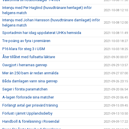
2021-10-08 17:30
Intervju med Per Haglind (huvudtränare herrlaget) inför
2021-10-08 12:10
helgens match
Intervju med Johan Hansson (huvudtränare damlaget) inför
2021-10-08 12:00
helgens match
Sportadmin har idag uppdaterat UHKs hemsida
2021-10-08 11:49
Tre poäng av fyra i premiären
2021-10-03 18:27
P16 klara för steg 3 i USM
2021-10-03 18:25
Åter tillåtet med fullsatta läktare
2021-09-30 00:07
Oavgjort i herrarnas genrep
2021-09-29 13:57
Mer än 250 barn är redan anmälda
2021-09-27 07:00
Båda damlagen vann sina genrep
2021-09-26 23:15
Seger i första paramatchen
2021-09-20 06:54
A-lagen förlorade sina matcher
2021-09-20 06:45
Förlängt avtal ger prisvärd träning
2021-09-15 09:45
Förlust i jämnt Upplandsderby
2021-09-13 10:50
Handboll & föreläsning i Rosendal
2021-09-09 17:22