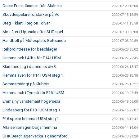
Oscar Frank lånas in från Skånela
2020-07-29 15:00
Skövdespelare förstärker på V6
2020-07-15 15:59
Steg 1 klart i Region Tolvan
2020-07-11 13:50
Moa åter i Uppsala efter SHE-spel
2020-07-09 06:00
Handboll på Mötesplats Gottsunda
2020-07-03 20:59
Rekordintresse för beachläger
2020-06-28 23:02
Hemma och i Alfta för F14 i USM
2020-06-27 22:45
Klart med lag i damernas div.3
2020-06-26 13:47
Hemma även för P14 i USM steg 1
2020-06-25 18:30
Sommarstängt på Klubbis
2020-06-25 15:27
Hemma och i Tyresö för F16 i USM
2020-06-19 07:49
Emma ny vänsterhänt högersexa
2020-06-18 06:00
Lindesberg för P18 i USM steg 1
2020-06-16 22:07
P16 spelar hemma i USM steg 1
2020-06-16 12:47
Alla seniorlagen börjar hemma
2020-06-14 14:04
UHK Beachläger vecka 1 genomförd
2020-06-13 21:20