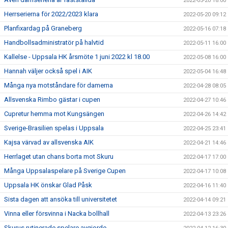
2022-05-20 18:00
Herrserierna för 2022/2023 klara
2022-05-20 09:12
Planfixardag på Graneberg
2022-05-16 07:18
Handbollsadministratör på halvtid
2022-05-11 16:00
Kallelse - Uppsala HK årsmöte 1 juni 2022 kl 18.00
2022-05-08 16:00
Hannah väljer också spel i AIK
2022-05-04 16:48
Många nya motståndare för damerna
2022-04-28 08:05
Allsvenska Rimbo gästar i cupen
2022-04-27 10:46
Cupretur hemma mot Kungsängen
2022-04-26 14:42
Sverige-Brasilien spelas i Uppsala
2022-04-25 23:41
Kajsa värvad av allsvenska AIK
2022-04-21 14:46
Herrlaget utan chans borta mot Skuru
2022-04-17 17:00
Många Uppsalaspelare på Sverige Cupen
2022-04-17 10:08
Uppsala HK önskar Glad Påsk
2022-04-16 11:40
Sista dagen att ansöka till universitetet
2022-04-14 09:21
Vinna eller försvinna i Nacka bollhall
2022-04-13 23:26
Skurus rutinerade spelare avgjorde