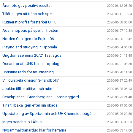
Årsmöte gav positivt resultat
2020-06-12 08:20
Tillåtet igen att träna och spela
2020-06-11 16:34
Rutinerat proffs förstärker UHK
2020-06-08 06:00
Adam hoppas på spel till hösten
2020-06-07 10:38
Norden Cup igen för Pojkar 06
2020-06-06 10:42
Playing and studying in Uppsala
2020-06-04 06:00
Ungdomsserierna 20/21 fastlagda
2020-06-01 15:45
Oscar tror att UHK blir ett topplag
2020-06-01 06:30
Christina redo för ny utmaning
2020-05-28 11:20
Vill du spela division 3-handboll?
2020-05-27 22:49
Joakim tillför attityd och rutin
2020-05-25 08:13
Beachplanen i Graneberg är nu iordninggjord
2020-05-23 21:40
Tina tillbaka igen efter sin skada
2020-05-19 06:00
Uppdatering av Sportadmin och UHK hemsida pågår...
2020-05-06 20:50
Ingen beachcup i Åhus
2020-05-06 09:53
Nygammal tränarduo klar för herrarna
2020-05-03 17:00