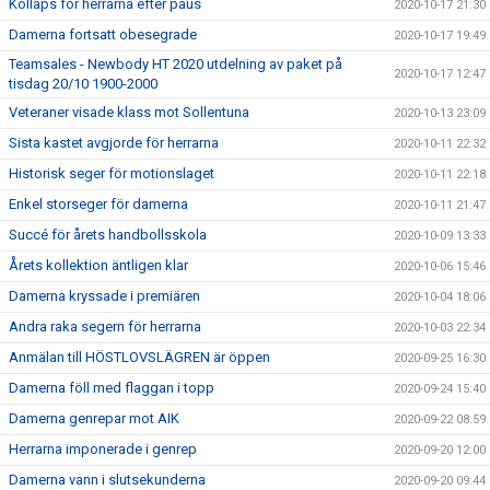
Kollaps för herrarna efter paus
2020-10-17 21:30
Damerna fortsatt obesegrade
2020-10-17 19:49
Teamsales - Newbody HT 2020 utdelning av paket på
2020-10-17 12:47
tisdag 20/10 1900-2000
Veteraner visade klass mot Sollentuna
2020-10-13 23:09
Sista kastet avgjorde för herrarna
2020-10-11 22:32
Historisk seger för motionslaget
2020-10-11 22:18
Enkel storseger för damerna
2020-10-11 21:47
Succé för årets handbollsskola
2020-10-09 13:33
Årets kollektion äntligen klar
2020-10-06 15:46
Damerna kryssade i premiären
2020-10-04 18:06
Andra raka segern för herrarna
2020-10-03 22:34
Anmälan till HÖSTLOVSLÄGREN är öppen
2020-09-25 16:30
Damerna föll med flaggan i topp
2020-09-24 15:40
Damerna genrepar mot AIK
2020-09-22 08:59
Herrarna imponerade i genrep
2020-09-20 12:00
Damerna vann i slutsekunderna
2020-09-20 09:44