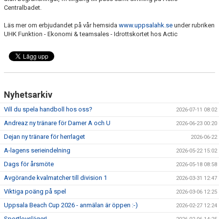
Centralbadet.
Läs mer om erbjudandet på vår hemsida
www.uppsalahk.se
under rubriken
UHK Funktion - Ekonomi & teamsales - Idrottskortet hos Actic
Nyhetsarkiv
Vill du spela handboll hos oss?
2026-07-11 08:02
Andreaz ny tränare för Damer A och U
2026-06-23 00:20
Dejan ny tränare för herrlaget
2026-06-22
A-lagens serieindelning
2026-05-22 15:02
Dags för årsmöte
2026-05-18 08:58
Avgörande kvalmatcher till division 1
2026-03-31 12:47
Viktiga poäng på spel
2026-03-06 12:25
Uppsala Beach Cup 2026 - anmälan är öppen :-)
2026-02-27 12:24
Sportlovsläger!