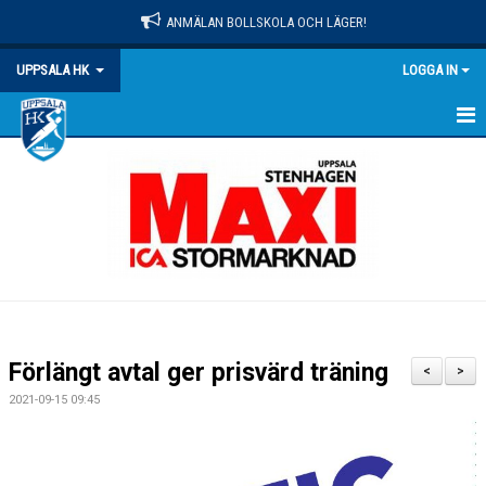
ANMÄLAN BOLLSKOLA OCH LÄGER!
UPPSALA HK
LOGGA IN
HEM
NYHETER
OM KLUBBEN
MATCHER
KALENDER
Förlängt avtal ger prisvärd träning
<
>
KONTAKT
2021-09-15 09:45
DOKUMENT
PRAKTISK INFO