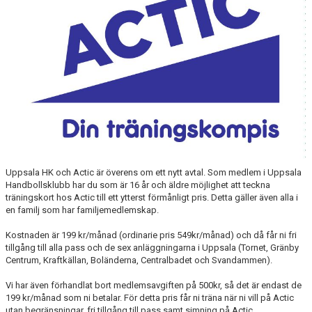
Uppsala HK och Actic är överens om ett nytt avtal. Som medlem i Uppsala
Handbollsklubb har du som är 16 år och äldre möjlighet att teckna
träningskort hos Actic till ett ytterst förmånligt pris. Detta gäller även alla i
en familj som har familjemedlemskap.
Kostnaden är 199 kr/månad (ordinarie pris 549kr/månad) och då får ni fri
tillgång till alla pass och de sex anläggningarna i Uppsala (Tornet, Gränby
Centrum, Kraftkällan, Boländerna, Centralbadet och Svandammen).
Vi har även förhandlat bort medlemsavgiften på 500kr, så det är endast de
199 kr/månad som ni betalar. För detta pris får ni träna när ni vill på Actic
utan begränsningar, fri tillgång till pass samt simning på Actic