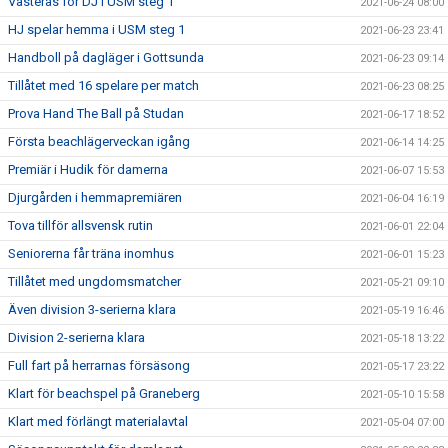
Västerås för DJ i USM steg 1
2021-06-24 08:00
HJ spelar hemma i USM steg 1
2021-06-23 23:41
Handboll på dagläger i Gottsunda
2021-06-23 09:14
Tillåtet med 16 spelare per match
2021-06-23 08:25
Prova Hand The Ball på Studan
2021-06-17 18:52
Första beachlägerveckan igång
2021-06-14 14:25
Premiär i Hudik för damerna
2021-06-07 15:53
Djurgården i hemmapremiären
2021-06-04 16:19
Tova tillför allsvensk rutin
2021-06-01 22:04
Seniorerna får träna inomhus
2021-06-01 15:23
Tillåtet med ungdomsmatcher
2021-05-21 09:10
Även division 3-serierna klara
2021-05-19 16:46
Division 2-serierna klara
2021-05-18 13:22
Full fart på herrarnas försäsong
2021-05-17 23:22
Klart för beachspel på Graneberg
2021-05-10 15:58
Klart med förlängt materialavtal
2021-05-04 07:00