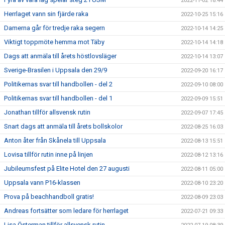
2022-11-02 18:44
Herrlaget vann sin fjärde raka
2022-10-25 15:16
Damerna går för tredje raka segern
2022-10-14 14:25
Viktigt toppmöte hemma mot Täby
2022-10-14 14:18
Dags att anmäla till årets höstlovsläger
2022-10-14 13:07
Sverige-Brasilen i Uppsala den 29/9
2022-09-20 16:17
Politikernas svar till handbollen - del 2
2022-09-10 08:00
Politikernas svar till handbollen - del 1
2022-09-09 15:51
Jonathan tillför allsvensk rutin
2022-09-07 17:45
Snart dags att anmäla till årets bollskolor
2022-08-25 16:03
Anton åter från Skånela till Uppsala
2022-08-13 15:51
Lovisa tillför rutin inne på linjen
2022-08-12 13:16
Jubileumsfest på Elite Hotel den 27 augusti
2022-08-11 05:00
Uppsala vann P16-klassen
2022-08-10 23:20
Prova på beachhandboll gratis!
2022-08-09 23:03
Andreas fortsätter som ledare för herrlaget
2022-07-21 09:33
Lisa Österman tillför allsvensk rutin