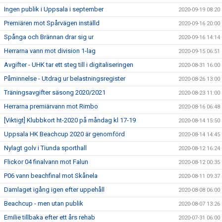
Ingen publik i Uppsala i september
2020-09-19 08:20
Premiären mot Spårvägen inställd
2020-09-16 20:00
Spånga och Brännan drar sig ur
2020-09-16 14:14
Herrarna vann mot division 1-lag
2020-09-15 06:51
Avgifter - UHK tar ett steg till i digitaliseringen
2020-08-31 16:00
Påminnelse - Utdrag ur belastningsregister
2020-08-26 13:00
Träningsavgifter säsong 2020/2021
2020-08-23 11:00
Herrarna premiärvann mot Rimbo
2020-08-16 06:48
[Viktigt] Klubbkort ht-2020 på måndag kl 17-19
2020-08-14 15:50
Uppsala HK Beachcup 2020 är genomförd
2020-08-14 14:45
Nylagt golv i Tiunda sporthall
2020-08-12 16:24
Flickor 04 finalvann mot Falun
2020-08-12 00:35
P06 vann beachfinal mot Skånela
2020-08-11 09:37
Damlaget igång igen efter uppehåll
2020-08-08 06:00
Beachcup - men utan publik
2020-08-07 13:26
Emilie tillbaka efter ett års rehab
2020-07-31 06:00