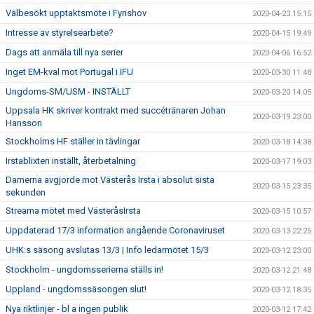
Välbesökt upptaktsmöte i Fyrishov
2020-04-23 15:15
Intresse av styrelsearbete?
2020-04-15 19:49
Dags att anmäla till nya serier
2020-04-06 16:52
Inget EM-kval mot Portugal i IFU
2020-03-30 11:48
Ungdoms-SM/USM - INSTÄLLT
2020-03-20 14:05
Uppsala HK skriver kontrakt med succétränaren Johan
2020-03-19 23:00
Hansson
Stockholms HF ställer in tävlingar
2020-03-18 14:38
Irstablixten inställt, återbetalning
2020-03-17 19:03
Damerna avgjorde mot Västerås Irsta i absolut sista
2020-03-15 23:35
sekunden
Streama mötet med VästeråsIrsta
2020-03-15 10:57
Uppdaterad 17/3 information angående Coronaviruset
2020-03-13 22:25
UHK:s säsong avslutas 13/3 | Info ledarmötet 15/3
2020-03-12 23:00
Stockholm - ungdomsserierna ställs in!
2020-03-12 21:48
Uppland - ungdomssäsongen slut!
2020-03-12 18:35
Nya riktlinjer - bl a ingen publik
2020-03-12 17:42