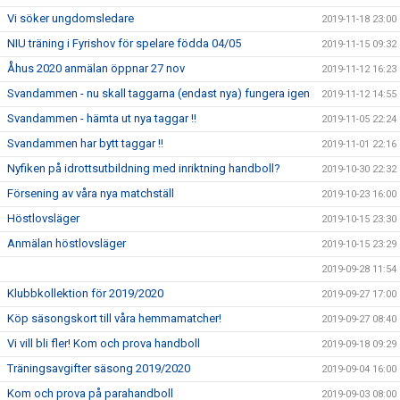
Vi söker ungdomsledare
2019-11-18 23:00
NIU träning i Fyrishov för spelare födda 04/05
2019-11-15 09:32
Åhus 2020 anmälan öppnar 27 nov
2019-11-12 16:23
Svandammen - nu skall taggarna (endast nya) fungera igen
2019-11-12 14:55
Svandammen - hämta ut nya taggar !!
2019-11-05 22:24
Svandammen har bytt taggar !!
2019-11-01 22:16
Nyfiken på idrottsutbildning med inriktning handboll?
2019-10-30 22:32
Försening av våra nya matchställ
2019-10-23 16:00
Höstlovsläger
2019-10-15 23:30
Anmälan höstlovsläger
2019-10-15 23:29
2019-09-28 11:54
Klubbkollektion för 2019/2020
2019-09-27 17:00
Köp säsongskort till våra hemmamatcher!
2019-09-27 08:40
Vi vill bli fler! Kom och prova handboll
2019-09-18 09:29
Träningsavgifter säsong 2019/2020
2019-09-04 16:00
Kom och prova på parahandboll
2019-09-03 08:00