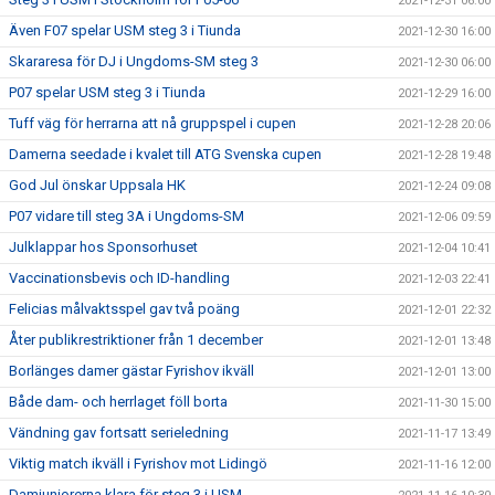
2021-12-31 06:00
Även F07 spelar USM steg 3 i Tiunda
2021-12-30 16:00
Skararesa för DJ i Ungdoms-SM steg 3
2021-12-30 06:00
P07 spelar USM steg 3 i Tiunda
2021-12-29 16:00
Tuff väg för herrarna att nå gruppspel i cupen
2021-12-28 20:06
Damerna seedade i kvalet till ATG Svenska cupen
2021-12-28 19:48
God Jul önskar Uppsala HK
2021-12-24 09:08
P07 vidare till steg 3A i Ungdoms-SM
2021-12-06 09:59
Julklappar hos Sponsorhuset
2021-12-04 10:41
Vaccinationsbevis och ID-handling
2021-12-03 22:41
Felicias målvaktsspel gav två poäng
2021-12-01 22:32
Åter publikrestriktioner från 1 december
2021-12-01 13:48
Borlänges damer gästar Fyrishov ikväll
2021-12-01 13:00
Både dam- och herrlaget föll borta
2021-11-30 15:00
Vändning gav fortsatt serieledning
2021-11-17 13:49
Viktig match ikväll i Fyrishov mot Lidingö
2021-11-16 12:00
Damjuniorerna klara för steg 3 i USM