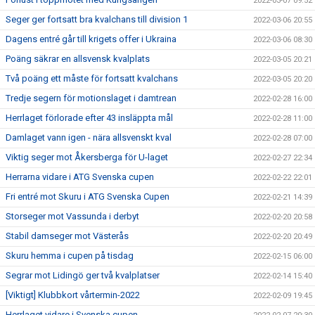
2022-03-07 09:52
Seger ger fortsatt bra kvalchans till division 1
2022-03-06 20:55
Dagens entré går till krigets offer i Ukraina
2022-03-06 08:30
Poäng säkrar en allsvensk kvalplats
2022-03-05 20:21
Två poäng ett måste för fortsatt kvalchans
2022-03-05 20:20
Tredje segern för motionslaget i damtrean
2022-02-28 16:00
Herrlaget förlorade efter 43 insläppta mål
2022-02-28 11:00
Damlaget vann igen - nära allsvenskt kval
2022-02-28 07:00
Viktig seger mot Åkersberga för U-laget
2022-02-27 22:34
Herrarna vidare i ATG Svenska cupen
2022-02-22 22:01
Fri entré mot Skuru i ATG Svenska Cupen
2022-02-21 14:39
Storseger mot Vassunda i derbyt
2022-02-20 20:58
Stabil damseger mot Västerås
2022-02-20 20:49
Skuru hemma i cupen på tisdag
2022-02-15 06:00
Segrar mot Lidingö ger två kvalplatser
2022-02-14 15:40
[Viktigt] Klubbkort vårtermin-2022
2022-02-09 19:45
Herrlaget vidare i Svenska cupen