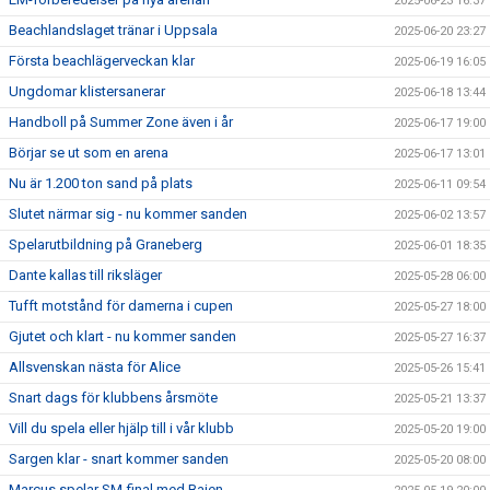
2025-06-23 16:37
Beachlandslaget tränar i Uppsala
2025-06-20 23:27
Första beachlägerveckan klar
2025-06-19 16:05
Ungdomar klistersanerar
2025-06-18 13:44
Handboll på Summer Zone även i år
2025-06-17 19:00
Börjar se ut som en arena
2025-06-17 13:01
Nu är 1.200 ton sand på plats
2025-06-11 09:54
Slutet närmar sig - nu kommer sanden
2025-06-02 13:57
Spelarutbildning på Graneberg
2025-06-01 18:35
Dante kallas till riksläger
2025-05-28 06:00
Tufft motstånd för damerna i cupen
2025-05-27 18:00
Gjutet och klart - nu kommer sanden
2025-05-27 16:37
Allsvenskan nästa för Alice
2025-05-26 15:41
Snart dags för klubbens årsmöte
2025-05-21 13:37
Vill du spela eller hjälp till i vår klubb
2025-05-20 19:00
Sargen klar - snart kommer sanden
2025-05-20 08:00
Marcus spelar SM-final med Bajen