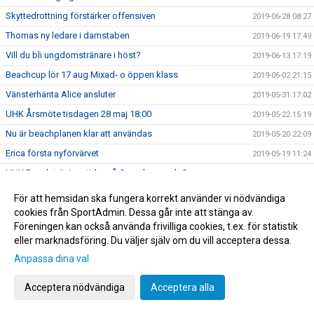
Skyttedrottning förstärker offensiven
2019-06-28 08:27
Thomas ny ledare i damstaben
2019-06-19 17:49
Vill du bli ungdomstränare i höst?
2019-06-13 17:19
Beachcup lör 17 aug Mixad- o öppen klass
2019-06-02 21:15
Vänsterhänta Alice ansluter
2019-05-31 17:02
UHK Årsmöte tisdagen 28 maj 18:00
2019-05-22 15:19
Nu är beachplanen klar att användas
2019-05-20 22:09
Erica första nyförvärvet
2019-05-19 11:24
UHK Beach träningstider på Graneberg och Campus
2019-05-16 23:01
Grattis Marcus, U17
2019-05-10 07:19
För att hemsidan ska fungera korrekt använder vi nödvändiga
cookies från SportAdmin. Dessa går inte att stänga av.
Damer U upp i division 2
2019-05-01 09:02
Föreningen kan också använda frivilliga cookies, t.ex. för statistik
UHK NYHETSBREV
2019-04-30 16:35
eller marknadsföring. Du väljer själv om du vill acceptera dessa.
UHK Beachträning, dags att ansöka om träningstider
2019-04-28 23:31
Anpassa dina val
Division 1-kval på söndag
2019-03-19 17:43
Acceptera nödvändiga
Acceptera alla
Kom o heja på vårt herrlag - sista matchen
2019-03-12 07:43
UHK sommarjobb, födda -01/-02/-03!
2019-03-04 22:39