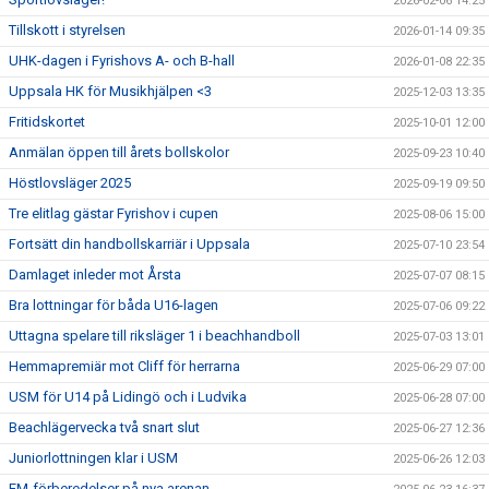
2026-02-06 14:25
Tillskott i styrelsen
2026-01-14 09:35
UHK-dagen i Fyrishovs A- och B-hall
2026-01-08 22:35
Uppsala HK för Musikhjälpen <3
2025-12-03 13:35
Fritidskortet
2025-10-01 12:00
Anmälan öppen till årets bollskolor
2025-09-23 10:40
Höstlovsläger 2025
2025-09-19 09:50
Tre elitlag gästar Fyrishov i cupen
2025-08-06 15:00
Fortsätt din handbollskarriär i Uppsala
2025-07-10 23:54
Damlaget inleder mot Årsta
2025-07-07 08:15
Bra lottningar för båda U16-lagen
2025-07-06 09:22
Uttagna spelare till riksläger 1 i beachhandboll
2025-07-03 13:01
Hemmapremiär mot Cliff för herrarna
2025-06-29 07:00
USM för U14 på Lidingö och i Ludvika
2025-06-28 07:00
Beachlägervecka två snart slut
2025-06-27 12:36
Juniorlottningen klar i USM
2025-06-26 12:03
EM-förberedelser på nya arenan