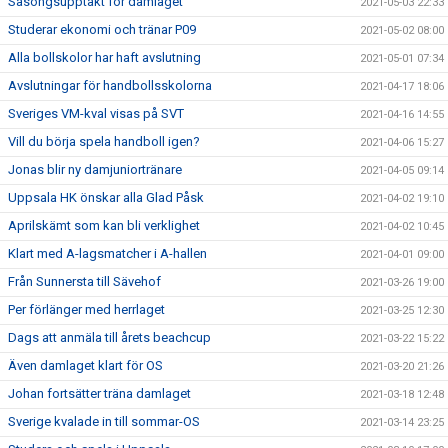
Säsongsupptakt för damlaget
2021-05-03 22:33
Studerar ekonomi och tränar P09
2021-05-02 08:00
Alla bollskolor har haft avslutning
2021-05-01 07:34
Avslutningar för handbollsskolorna
2021-04-17 18:06
Sveriges VM-kval visas på SVT
2021-04-16 14:55
Vill du börja spela handboll igen?
2021-04-06 15:27
Jonas blir ny damjuniortränare
2021-04-05 09:14
Uppsala HK önskar alla Glad Påsk
2021-04-02 19:10
Aprilskämt som kan bli verklighet
2021-04-02 10:45
Klart med A-lagsmatcher i A-hallen
2021-04-01 09:00
Från Sunnersta till Sävehof
2021-03-26 19:00
Per förlänger med herrlaget
2021-03-25 12:30
Dags att anmäla till årets beachcup
2021-03-22 15:22
Även damlaget klart för OS
2021-03-20 21:26
Johan fortsätter träna damlaget
2021-03-18 12:48
Sverige kvalade in till sommar-OS
2021-03-14 23:25