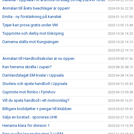
2024-04-22 09:00
Anmälan till årets beachläger är öppen!
2024-03-26 22:20
Emilia - ny förstärkning på kansliet
2024-01-16 07:00
Tjejer kan prova gratis under VM
2023-12-05 15:48
Toppmöte och derby mot Enköping
2023-10-26 14:22
Damerna ställs mot Kungsängen
2023-10-26 14:15
2023-09-22 14:10
Anmälan till Handbollsskolan är nu öppen
2023-09-08 07:46
Kan herrarna skrälla i cupen?
2023-08-26 08:10
Damlandslaget EM-kvalar i Uppsala
2023-04-28 14:54
Studera och spela handboll i Uppsala
2023-04-15 05:42
Cupmöte mot Rimbo i Fyrishov
2023-04-13 09:38
Vill du spela handboll i ett motionslag?
2023-04-05 16:01
Billigare biobiljetter + pengar till klubben
2023-03-02 09:45
Säljs en bostad - sponsras UHK
2023-02-27 10:25
Herrarna klara för division 1
2023-02-19 10:39
Fyra av våra lag spelar steg 2 i USM