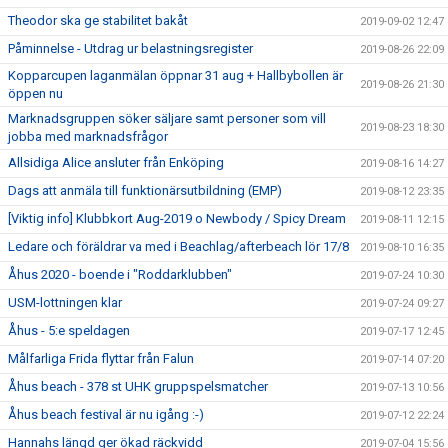
Theodor ska ge stabilitet bakåt
2019-09-02 12:47
Påminnelse - Utdrag ur belastningsregister
2019-08-26 22:09
Kopparcupen laganmälan öppnar 31 aug + Hallbybollen är
2019-08-26 21:30
öppen nu
Marknadsgruppen söker säljare samt personer som vill
2019-08-23 18:30
jobba med marknadsfrågor
Allsidiga Alice ansluter från Enköping
2019-08-16 14:27
Dags att anmäla till funktionärsutbildning (EMP)
2019-08-12 23:35
[Viktig info] Klubbkort Aug-2019 o Newbody / Spicy Dream
2019-08-11 12:15
Ledare och föräldrar va med i Beachlag/afterbeach lör 17/8
2019-08-10 16:35
Åhus 2020 - boende i "Roddarklubben"
2019-07-24 10:30
USM-lottningen klar
2019-07-24 09:27
Åhus - 5:e speldagen
2019-07-17 12:45
Målfarliga Frida flyttar från Falun
2019-07-14 07:20
Åhus beach - 378 st UHK gruppspelsmatcher
2019-07-13 10:56
Åhus beach festival är nu igång :-)
2019-07-12 22:24
Hannahs längd ger ökad räckvidd
2019-07-04 15:56