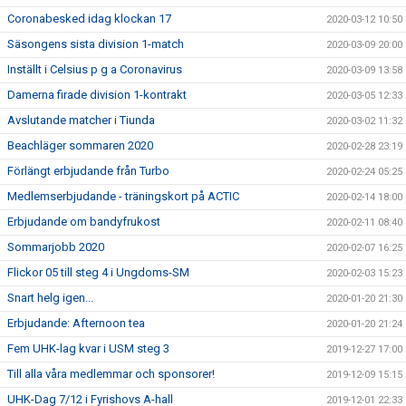
Coronabesked idag klockan 17
2020-03-12 10:50
Säsongens sista division 1-match
2020-03-09 20:00
Inställt i Celsius p g a Coronavirus
2020-03-09 13:58
Damerna firade division 1-kontrakt
2020-03-05 12:33
Avslutande matcher i Tiunda
2020-03-02 11:32
Beachläger sommaren 2020
2020-02-28 23:19
Förlängt erbjudande från Turbo
2020-02-24 05:25
Medlemserbjudande - träningskort på ACTIC
2020-02-14 18:00
Erbjudande om bandyfrukost
2020-02-11 08:40
Sommarjobb 2020
2020-02-07 16:25
Flickor 05 till steg 4 i Ungdoms-SM
2020-02-03 15:23
Snart helg igen...
2020-01-20 21:30
Erbjudande: Afternoon tea
2020-01-20 21:24
Fem UHK-lag kvar i USM steg 3
2019-12-27 17:00
Till alla våra medlemmar och sponsorer!
2019-12-09 15:15
UHK-Dag 7/12 i Fyrishovs A-hall
2019-12-01 22:33