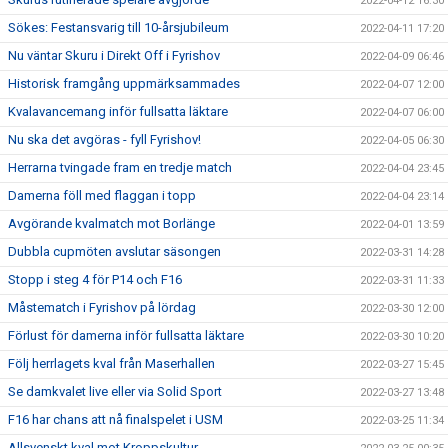
2022-04-12 16:30
Sökes: Festansvarig till 10-årsjubileum
2022-04-11 17:20
Nu väntar Skuru i Direkt Off i Fyrishov
2022-04-09 06:46
Historisk framgång uppmärksammades
2022-04-07 12:00
Kvalavancemang inför fullsatta läktare
2022-04-07 06:00
Nu ska det avgöras - fyll Fyrishov!
2022-04-05 06:30
Herrarna tvingade fram en tredje match
2022-04-04 23:45
Damerna föll med flaggan i topp
2022-04-04 23:14
Avgörande kvalmatch mot Borlänge
2022-04-01 13:59
Dubbla cupmöten avslutar säsongen
2022-03-31 14:28
Stopp i steg 4 för P14 och F16
2022-03-31 11:33
Måstematch i Fyrishov på lördag
2022-03-30 12:00
Förlust för damerna inför fullsatta läktare
2022-03-30 10:20
Följ herrlagets kval från Maserhallen
2022-03-27 15:45
Se damkvalet live eller via Solid Sport
2022-03-27 13:48
F16 har chans att nå finalspelet i USM
2022-03-25 11:34
Allsvenskt kval mot Kroppskultur