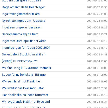
Studera och spela i Uppsala
2021-03-10 17:00
Dags att anmäla till beachläger
2021-03-07 19:50
Inga träningsmatcher tillåts
2021-02-25 11:06
Ny rekryteringsboom i Uppsala
2021-02-24 19:00
Inget seniorspel under våren
2021-02-24 16:26
Seniorserierna skjuts fram
2021-02-12 13:24
Inget mer USM-spel under våren
2021-02-12 13:19
Inomhus igen för födda 2002-2004
2021-02-05 15:42
Seriespelet i Stockholm ställs in
2021-02-05 14:31
[Viktigt] Klubbkort vt-2021
2021-02-04 12:00
VM-final idag kl 17.30 mot Danmark
2021-01-31 10:00
Succé för ny bollskola i Bälinge
2021-01-31 08:00
VM-semifinal mot Frankrike
2021-01-29 16:02
VM-kvartsfinal ikväll mot Qatar
2021-01-27 07:59
Handbollsskolesuccén fortsätter
2021-01-25 15:12
VM-avgörande ikväll mot Ryssland
2021-01-24 15:37