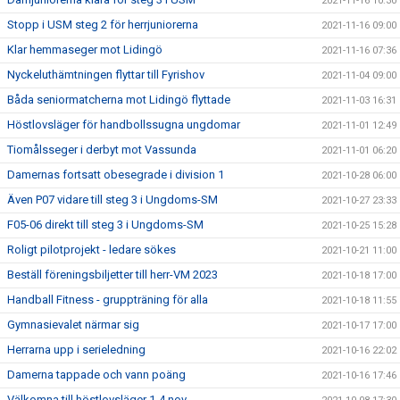
2021-11-16 10:30
Stopp i USM steg 2 för herrjuniorerna
2021-11-16 09:00
Klar hemmaseger mot Lidingö
2021-11-16 07:36
Nyckeluthämtningen flyttar till Fyrishov
2021-11-04 09:00
Båda seniormatcherna mot Lidingö flyttade
2021-11-03 16:31
Höstlovsläger för handbollssugna ungdomar
2021-11-01 12:49
Tiomålsseger i derbyt mot Vassunda
2021-11-01 06:20
Damernas fortsatt obesegrade i division 1
2021-10-28 06:00
Även P07 vidare till steg 3 i Ungdoms-SM
2021-10-27 23:33
F05-06 direkt till steg 3 i Ungdoms-SM
2021-10-25 15:28
Roligt pilotprojekt - ledare sökes
2021-10-21 11:00
Beställ föreningsbiljetter till herr-VM 2023
2021-10-18 17:00
Handball Fitness - gruppträning för alla
2021-10-18 11:55
Gymnasievalet närmar sig
2021-10-17 17:00
Herrarna upp i serieledning
2021-10-16 22:02
Damerna tappade och vann poäng
2021-10-16 17:46
Välkomna till höstlovsläger 1-4 nov