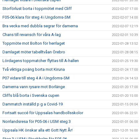
2022-02-07 20:30
Storförlust borta i toppmötet med Cliff
2022-02-07 17:00
F05-06 klara för steg 4 i Ungdoms-SM
2022-02-07 14:00
Bra vecka med dubbla segrar för damerna
2022-02-07 12:19
Chans till revansch för våra A-lag
2022-02-01 10:39
Toppmöte mot Bolton för herrlaget
2022-01-28 13:52
Damlaget möter tabelltvåan Örebro
2022-01-28 08:15
Lördagens toppmatcher flyttas till A-hallen
2022-01-25 19:30
Två viktiga poäng borta mot Kiruna
2022-01-24 17:00
P07 vidare till steg 4 A i Ungdoms-SM
2022-01-24 14:53
Damerna vann rysare mot Borlänge
2022-01-20 17:00
Cliffs blå borta i Svenska cupen
2022-01-20 15:00
Dammatch inställd p g a Covid-19
2022-01-15 09:04
Fortsatt succé för Uppsalas handbollsskolor
2022-01-06 22:51
Norrlandsresa för P05-06 i USM steg 3
2022-01-01 06:00
Uppsala HK önskar alla ett Gott Nytt År!
2021-12-31 16:00
Steg 3 i USM i Stockholm för F05-06