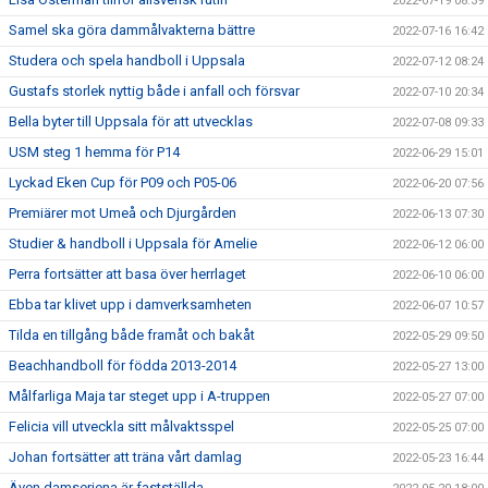
2022-07-19 08:39
Samel ska göra dammålvakterna bättre
2022-07-16 16:42
Studera och spela handboll i Uppsala
2022-07-12 08:24
Gustafs storlek nyttig både i anfall och försvar
2022-07-10 20:34
Bella byter till Uppsala för att utvecklas
2022-07-08 09:33
USM steg 1 hemma för P14
2022-06-29 15:01
Lyckad Eken Cup för P09 och P05-06
2022-06-20 07:56
Premiärer mot Umeå och Djurgården
2022-06-13 07:30
Studier & handboll i Uppsala för Amelie
2022-06-12 06:00
Perra fortsätter att basa över herrlaget
2022-06-10 06:00
Ebba tar klivet upp i damverksamheten
2022-06-07 10:57
Tilda en tillgång både framåt och bakåt
2022-05-29 09:50
Beachhandboll för födda 2013-2014
2022-05-27 13:00
Målfarliga Maja tar steget upp i A-truppen
2022-05-27 07:00
Felicia vill utveckla sitt målvaktsspel
2022-05-25 07:00
Johan fortsätter att träna vårt damlag
2022-05-23 16:44
Även damseriena är fastställda