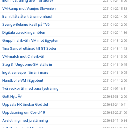
Inomhusträning även för äldre?
2021-01-24 15:00
VM-kamp mot Vranjes Slovenien
2021-01-22 15:33
Barn tillåts åter träna inomhus!
2021-01-22 14:00
Sverige-Belarus ikväll på TV6
2021-01-20 12:00
Digitala utvecklingsmöten
2021-01-20 11:36
Gruppfinal ikväll i VM mot Egypten
2021-01-18 12:00
Tina Sandell utlånad till GT Söder
2021-01-18 11:43
VM-match mot Chile ikväll
2021-01-16 13:00
Steg 3 i Ungdoms-SM ställs in
2021-01-16 10:45
Inget seriespel förrän i mars
2021-01-16 10:05
Handbolls-VM i Egypten!
2021-01-14 12:00
Två veckor till med bara fysträning
2021-01-07 16:31
Gott Nytt År!
2020-12-31 12:00
Uppsala HK önskar God Jul
2020-12-24 10:41
Uppdatering om Covid-19
2020-12-22 21:00
Avslutning med julstämning
2020-12-17 10:14