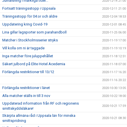
Julhälsning i märkliga tider...
2020-12-14 21:00
Fortsatt träningsstopp i Uppsala
2020-12-11 21:00
Träningsstopp för 04:or och äldre
2020-12-04 18:53
Uppdatering kring Covid-19
2020-12-01 08:45
Lina gillar lagsporter som parahandboll
2020-11-25 06:00
Matcher i Stockholmsserier stryks
2020-11-19 17:00
Vill kolla om ni är taggade
2020-11-19 10:19
Inga matcher före juluppehållet
2020-11-18 12:51
Säkert julbord på Elite Hotel Acedemia
2020-11-18 07:00
Förlängda restriktioner till 13/12
2020-11-17 16:20
2020-11-16 20:22
Förlängda restriktioner i länet
2020-10-30 13:05
Alla matcher ställs in till 3 nov
2020-10-22 18:00
Uppdaterad information från RF och regionens
2020-10-21 17:59
smittskyddsläkare!
Skärpta allmäna råd i Uppsala län för minska
2020-10-21 08:30
smittspridning