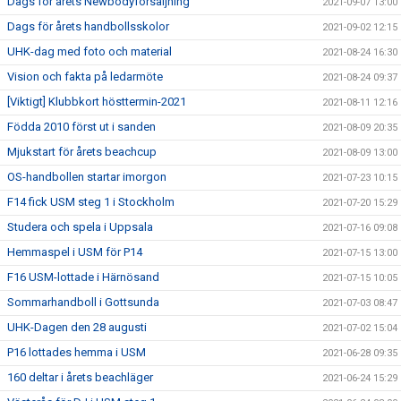
Dags för årets Newbodyförsäljning
2021-09-07 13:00
Dags för årets handbollsskolor
2021-09-02 12:15
UHK-dag med foto och material
2021-08-24 16:30
Vision och fakta på ledarmöte
2021-08-24 09:37
[Viktigt] Klubbkort hösttermin-2021
2021-08-11 12:16
Födda 2010 först ut i sanden
2021-08-09 20:35
Mjukstart för årets beachcup
2021-08-09 13:00
OS-handbollen startar imorgon
2021-07-23 10:15
F14 fick USM steg 1 i Stockholm
2021-07-20 15:29
Studera och spela i Uppsala
2021-07-16 09:08
Hemmaspel i USM för P14
2021-07-15 13:00
F16 USM-lottade i Härnösand
2021-07-15 10:05
Sommarhandboll i Gottsunda
2021-07-03 08:47
UHK-Dagen den 28 augusti
2021-07-02 15:04
P16 lottades hemma i USM
2021-06-28 09:35
160 deltar i årets beachläger
2021-06-24 15:29