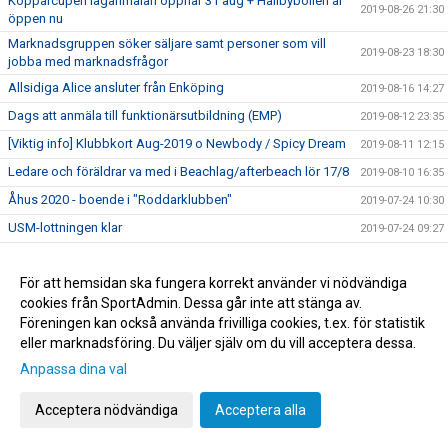
Kopparcupen laganmälan öppnar 31 aug + Hallbybollen är
2019-08-26 21:30
öppen nu
Marknadsgruppen söker säljare samt personer som vill
2019-08-23 18:30
jobba med marknadsfrågor
Allsidiga Alice ansluter från Enköping
2019-08-16 14:27
Dags att anmäla till funktionärsutbildning (EMP)
2019-08-12 23:35
[Viktig info] Klubbkort Aug-2019 o Newbody / Spicy Dream
2019-08-11 12:15
Ledare och föräldrar va med i Beachlag/afterbeach lör 17/8
2019-08-10 16:35
Åhus 2020 - boende i "Roddarklubben"
2019-07-24 10:30
USM-lottningen klar
2019-07-24 09:27
Åhus - 5:e speldagen
2019-07-17 12:45
För att hemsidan ska fungera korrekt använder vi nödvändiga
Målfarliga Frida flyttar från Falun
2019-07-14 07:20
cookies från SportAdmin. Dessa går inte att stänga av.
Åhus beach - 378 st UHK gruppspelsmatcher
2019-07-13 10:56
Föreningen kan också använda frivilliga cookies, t.ex. för statistik
Åhus beach festival är nu igång :-)
2019-07-12 22:24
eller marknadsföring. Du väljer själv om du vill acceptera dessa.
Hannahs längd ger ökad räckvidd
Anpassa dina val
2019-07-04 15:56
Skyttedrottning förstärker offensiven
2019-06-28 08:27
Acceptera nödvändiga
Acceptera alla
Thomas ny ledare i damstaben
2019-06-19 17:49