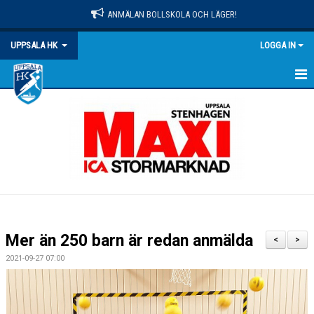
ANMÄLAN BOLLSKOLA OCH LÄGER!
UPPSALA HK
LOGGA IN
HEM
NYHETER
OM KLUBBEN
MATCHER
KALENDER
Mer än 250 barn är redan anmälda
<
>
KONTAKT
2021-09-27 07:00
DOKUMENT
PRAKTISK INFO