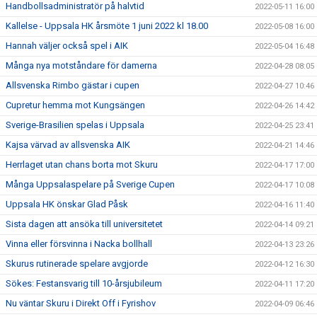
Handbollsadministratör på halvtid
2022-05-11 16:00
Kallelse - Uppsala HK årsmöte 1 juni 2022 kl 18.00
2022-05-08 16:00
Hannah väljer också spel i AIK
2022-05-04 16:48
Många nya motståndare för damerna
2022-04-28 08:05
Allsvenska Rimbo gästar i cupen
2022-04-27 10:46
Cupretur hemma mot Kungsängen
2022-04-26 14:42
Sverige-Brasilien spelas i Uppsala
2022-04-25 23:41
Kajsa värvad av allsvenska AIK
2022-04-21 14:46
Herrlaget utan chans borta mot Skuru
2022-04-17 17:00
Många Uppsalaspelare på Sverige Cupen
2022-04-17 10:08
Uppsala HK önskar Glad Påsk
2022-04-16 11:40
Sista dagen att ansöka till universitetet
2022-04-14 09:21
Vinna eller försvinna i Nacka bollhall
2022-04-13 23:26
Skurus rutinerade spelare avgjorde
2022-04-12 16:30
Sökes: Festansvarig till 10-årsjubileum
2022-04-11 17:20
Nu väntar Skuru i Direkt Off i Fyrishov
2022-04-09 06:46