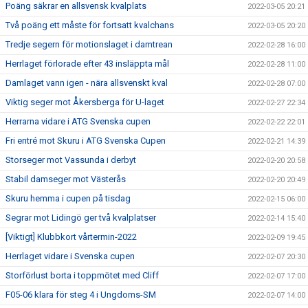
Poäng säkrar en allsvensk kvalplats
2022-03-05 20:21
Två poäng ett måste för fortsatt kvalchans
2022-03-05 20:20
Tredje segern för motionslaget i damtrean
2022-02-28 16:00
Herrlaget förlorade efter 43 insläppta mål
2022-02-28 11:00
Damlaget vann igen - nära allsvenskt kval
2022-02-28 07:00
Viktig seger mot Åkersberga för U-laget
2022-02-27 22:34
Herrarna vidare i ATG Svenska cupen
2022-02-22 22:01
Fri entré mot Skuru i ATG Svenska Cupen
2022-02-21 14:39
Storseger mot Vassunda i derbyt
2022-02-20 20:58
Stabil damseger mot Västerås
2022-02-20 20:49
Skuru hemma i cupen på tisdag
2022-02-15 06:00
Segrar mot Lidingö ger två kvalplatser
2022-02-14 15:40
[Viktigt] Klubbkort vårtermin-2022
2022-02-09 19:45
Herrlaget vidare i Svenska cupen
2022-02-07 20:30
Storförlust borta i toppmötet med Cliff
2022-02-07 17:00
F05-06 klara för steg 4 i Ungdoms-SM
2022-02-07 14:00