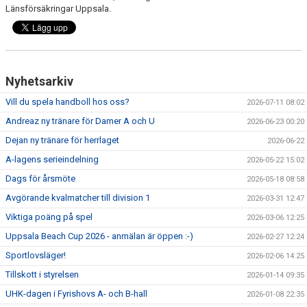
Länsförsäkringar Uppsala.
Nyhetsarkiv
Vill du spela handboll hos oss?
2026-07-11 08:02
Andreaz ny tränare för Damer A och U
2026-06-23 00:20
Dejan ny tränare för herrlaget
2026-06-22
A-lagens serieindelning
2026-05-22 15:02
Dags för årsmöte
2026-05-18 08:58
Avgörande kvalmatcher till division 1
2026-03-31 12:47
Viktiga poäng på spel
2026-03-06 12:25
Uppsala Beach Cup 2026 - anmälan är öppen :-)
2026-02-27 12:24
Sportlovsläger!
2026-02-06 14:25
Tillskott i styrelsen
2026-01-14 09:35
UHK-dagen i Fyrishovs A- och B-hall
2026-01-08 22:35