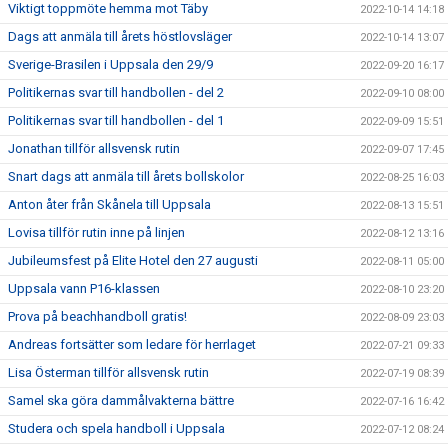
Viktigt toppmöte hemma mot Täby
2022-10-14 14:18
Dags att anmäla till årets höstlovsläger
2022-10-14 13:07
Sverige-Brasilen i Uppsala den 29/9
2022-09-20 16:17
Politikernas svar till handbollen - del 2
2022-09-10 08:00
Politikernas svar till handbollen - del 1
2022-09-09 15:51
Jonathan tillför allsvensk rutin
2022-09-07 17:45
Snart dags att anmäla till årets bollskolor
2022-08-25 16:03
Anton åter från Skånela till Uppsala
2022-08-13 15:51
Lovisa tillför rutin inne på linjen
2022-08-12 13:16
Jubileumsfest på Elite Hotel den 27 augusti
2022-08-11 05:00
Uppsala vann P16-klassen
2022-08-10 23:20
Prova på beachhandboll gratis!
2022-08-09 23:03
Andreas fortsätter som ledare för herrlaget
2022-07-21 09:33
Lisa Österman tillför allsvensk rutin
2022-07-19 08:39
Samel ska göra dammålvakterna bättre
2022-07-16 16:42
Studera och spela handboll i Uppsala
2022-07-12 08:24