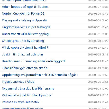
2020-06-08 06:00
Adam hoppas på spel till hösten
2020-06-07 10:38
Norden Cup igen för Pojkar 06
2020-06-06 10:42
Playing and studying in Uppsala
2020-06-04 06:00
Ungdomsserierna 20/21 fastlagda
2020-06-01 15:45
Oscar tror att UHK blir ett topplag
2020-06-01 06:30
Christina redo för ny utmaning
2020-05-28 11:20
Vill du spela division 3-handboll?
2020-05-27 22:49
Joakim tillför attityd och rutin
2020-05-25 08:13
Beachplanen i Graneberg är nu iordninggjord
2020-05-23 21:40
Tina tillbaka igen efter sin skada
2020-05-19 06:00
Uppdatering av Sportadmin och UHK hemsida pågår...
2020-05-06 20:50
Ingen beachcup i Åhus
2020-05-06 09:53
Nygammal tränarduo klar för herrarna
2020-05-03 17:00
Välbesökt upptaktsmöte i Fyrishov
2020-04-23 15:15
Intresse av styrelsearbete?
2020-04-15 19:49
Dags att anmäla till nya serier