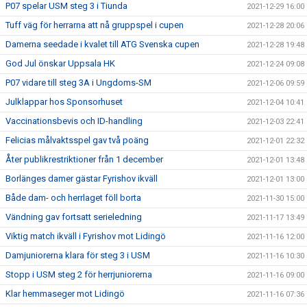
P07 spelar USM steg 3 i Tiunda
2021-12-29 16:00
Tuff väg för herrarna att nå gruppspel i cupen
2021-12-28 20:06
Damerna seedade i kvalet till ATG Svenska cupen
2021-12-28 19:48
God Jul önskar Uppsala HK
2021-12-24 09:08
P07 vidare till steg 3A i Ungdoms-SM
2021-12-06 09:59
Julklappar hos Sponsorhuset
2021-12-04 10:41
Vaccinationsbevis och ID-handling
2021-12-03 22:41
Felicias målvaktsspel gav två poäng
2021-12-01 22:32
Åter publikrestriktioner från 1 december
2021-12-01 13:48
Borlänges damer gästar Fyrishov ikväll
2021-12-01 13:00
Både dam- och herrlaget föll borta
2021-11-30 15:00
Vändning gav fortsatt serieledning
2021-11-17 13:49
Viktig match ikväll i Fyrishov mot Lidingö
2021-11-16 12:00
Damjuniorerna klara för steg 3 i USM
2021-11-16 10:30
Stopp i USM steg 2 för herrjuniorerna
2021-11-16 09:00
Klar hemmaseger mot Lidingö
2021-11-16 07:36