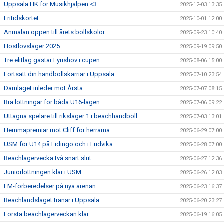
Uppsala HK för Musikhjälpen <3
2025-12-03 13:35
Fritidskortet
2025-10-01 12:00
Anmälan öppen till årets bollskolor
2025-09-23 10:40
Höstlovsläger 2025
2025-09-19 09:50
Tre elitlag gästar Fyrishov i cupen
2025-08-06 15:00
Fortsätt din handbollskarriär i Uppsala
2025-07-10 23:54
Damlaget inleder mot Årsta
2025-07-07 08:15
Bra lottningar för båda U16-lagen
2025-07-06 09:22
Uttagna spelare till riksläger 1 i beachhandboll
2025-07-03 13:01
Hemmapremiär mot Cliff för herrarna
2025-06-29 07:00
USM för U14 på Lidingö och i Ludvika
2025-06-28 07:00
Beachlägervecka två snart slut
2025-06-27 12:36
Juniorlottningen klar i USM
2025-06-26 12:03
EM-förberedelser på nya arenan
2025-06-23 16:37
Beachlandslaget tränar i Uppsala
2025-06-20 23:27
Första beachlägerveckan klar
2025-06-19 16:05