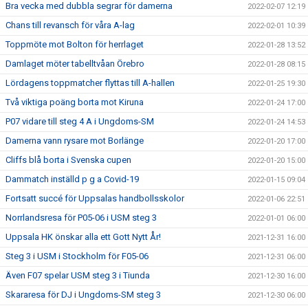
Bra vecka med dubbla segrar för damerna
2022-02-07 12:19
Chans till revansch för våra A-lag
2022-02-01 10:39
Toppmöte mot Bolton för herrlaget
2022-01-28 13:52
Damlaget möter tabelltvåan Örebro
2022-01-28 08:15
Lördagens toppmatcher flyttas till A-hallen
2022-01-25 19:30
Två viktiga poäng borta mot Kiruna
2022-01-24 17:00
P07 vidare till steg 4 A i Ungdoms-SM
2022-01-24 14:53
Damerna vann rysare mot Borlänge
2022-01-20 17:00
Cliffs blå borta i Svenska cupen
2022-01-20 15:00
Dammatch inställd p g a Covid-19
2022-01-15 09:04
Fortsatt succé för Uppsalas handbollsskolor
2022-01-06 22:51
Norrlandsresa för P05-06 i USM steg 3
2022-01-01 06:00
Uppsala HK önskar alla ett Gott Nytt År!
2021-12-31 16:00
Steg 3 i USM i Stockholm för F05-06
2021-12-31 06:00
Även F07 spelar USM steg 3 i Tiunda
2021-12-30 16:00
Skararesa för DJ i Ungdoms-SM steg 3
2021-12-30 06:00