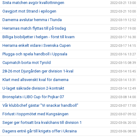
Sista matchen avgör kvallottningen
2022-03-21 13:00
Oavgjort mot Strand i epilogen
2022-03-21 10:00
Damerna avslutar hemma i Tiunda
2022-03-19 12:52
Herrarnas match flyttas till på tisdag
2022-03-17 19:00
Billiga biobiljetter i helgen - först till kvarn
2022-03-17 16:30
Herrarna enkelt vidare i Svenska Cupen
2022-03-17 14:15
Plugga och spela handboll i Uppsala
2022-03-16 13:27
Cupmatch borta mot Tyrold
2022-03-15 08:39
28-26 mot Djurgården ger division 1-kval
2022-03-14 15:45
Klart med allsvenskt kval för damerna
2022-03-14 13:31
U-laget säkrade division 2-kontrakt
2022-03-14 12:49
Bronsplats i LIBO Cup för Pojkar 07
2022-03-08 14:00
Vår klubbchef gästar "Vi snackar handboll"
2022-03-07 17:00
Förlust i toppmötet med Kungsängen
2022-03-07 09:52
Seger ger fortsatt bra kvalchans till division 1
2022-03-06 20:55
Dagens entré går till krigets offer i Ukraina
2022-03-06 08:30