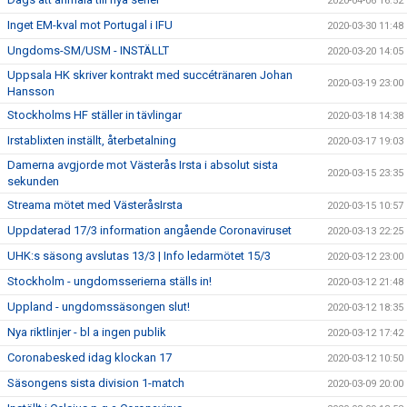
2020-04-06 16:52
Inget EM-kval mot Portugal i IFU
2020-03-30 11:48
Ungdoms-SM/USM - INSTÄLLT
2020-03-20 14:05
Uppsala HK skriver kontrakt med succétränaren Johan
2020-03-19 23:00
Hansson
Stockholms HF ställer in tävlingar
2020-03-18 14:38
Irstablixten inställt, återbetalning
2020-03-17 19:03
Damerna avgjorde mot Västerås Irsta i absolut sista
2020-03-15 23:35
sekunden
Streama mötet med VästeråsIrsta
2020-03-15 10:57
Uppdaterad 17/3 information angående Coronaviruset
2020-03-13 22:25
UHK:s säsong avslutas 13/3 | Info ledarmötet 15/3
2020-03-12 23:00
Stockholm - ungdomsserierna ställs in!
2020-03-12 21:48
Uppland - ungdomssäsongen slut!
2020-03-12 18:35
Nya riktlinjer - bl a ingen publik
2020-03-12 17:42
Coronabesked idag klockan 17
2020-03-12 10:50
Säsongens sista division 1-match
2020-03-09 20:00