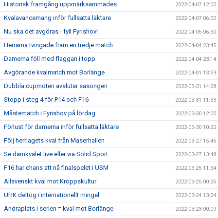
Historisk framgång uppmärksammades
2022-04-07 12:00
Kvalavancemang inför fullsatta läktare
2022-04-07 06:00
Nu ska det avgöras - fyll Fyrishov!
2022-04-05 06:30
Herrarna tvingade fram en tredje match
2022-04-04 23:45
Damerna föll med flaggan i topp
2022-04-04 23:14
Avgörande kvalmatch mot Borlänge
2022-04-01 13:59
Dubbla cupmöten avslutar säsongen
2022-03-31 14:28
Stopp i steg 4 för P14 och F16
2022-03-31 11:33
Måstematch i Fyrishov på lördag
2022-03-30 12:00
Förlust för damerna inför fullsatta läktare
2022-03-30 10:20
Följ herrlagets kval från Maserhallen
2022-03-27 15:45
Se damkvalet live eller via Solid Sport
2022-03-27 13:48
F16 har chans att nå finalspelet i USM
2022-03-25 11:34
Allsvenskt kval mot Kroppskultur
2022-03-25 00:35
UHK deltog i internationellt mingel
2022-03-24 13:24
Andraplats i serien = kval mot Borlänge
2022-03-23 00:09