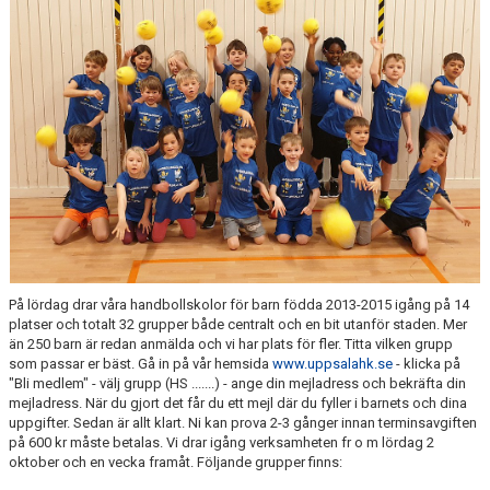
På lördag drar våra handbollskolor för barn födda 2013-2015 igång på 14
platser och totalt 32 grupper både centralt och en bit utanför staden. Mer
än 250 barn är redan anmälda och vi har plats för fler. Titta vilken grupp
som passar er bäst. Gå in på vår hemsida
www.uppsalahk.se
- klicka på
"Bli medlem" - välj grupp (HS .......) - ange din mejladress och bekräfta din
mejladress. När du gjort det får du ett mejl där du fyller i barnets och dina
uppgifter. Sedan är allt klart. Ni kan prova 2-3 gånger innan terminsavgiften
på 600 kr måste betalas. Vi drar igång verksamheten fr o m lördag 2
oktober och en vecka framåt. Följande grupper finns: