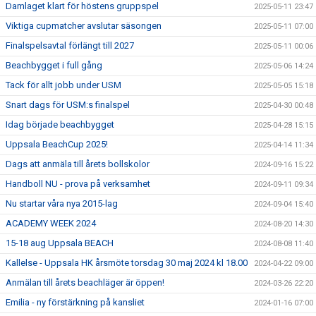
Damlaget klart för höstens gruppspel
2025-05-11 23:47
Viktiga cupmatcher avslutar säsongen
2025-05-11 07:00
Finalspelsavtal förlängt till 2027
2025-05-11 00:06
Beachbygget i full gång
2025-05-06 14:24
Tack för allt jobb under USM
2025-05-05 15:18
Snart dags för USM:s finalspel
2025-04-30 00:48
Idag började beachbygget
2025-04-28 15:15
Uppsala BeachCup 2025!
2025-04-14 11:34
Dags att anmäla till årets bollskolor
2024-09-16 15:22
Handboll NU - prova på verksamhet
2024-09-11 09:34
Nu startar våra nya 2015-lag
2024-09-04 15:40
ACADEMY WEEK 2024
2024-08-20 14:30
15-18 aug Uppsala BEACH
2024-08-08 11:40
Kallelse - Uppsala HK årsmöte torsdag 30 maj 2024 kl 18.00
2024-04-22 09:00
Anmälan till årets beachläger är öppen!
2024-03-26 22:20
Emilia - ny förstärkning på kansliet
2024-01-16 07:00