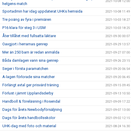
2021-10-08 12:00
helgens match
Sportadmin har idag uppdaterat UHKs hemsida
2021-10-08 11:49
Tre poäng av fyra i premiären
2021-10-03 18:27
P16 klara för steg 3 i USM
2021-10-03 18:25
Åter tillåtet med fullsatta läktare
2021-09-30 00:07
Oavgjort i herrarnas genrep
2021-09-29 13:57
Mer än 250 barn är redan anmälda
2021-09-27 07:00
Båda damlagen vann sina genrep
2021-09-26 23:15
Seger i första paramatchen
2021-09-20 06:54
A-lagen förlorade sina matcher
2021-09-20 06:45
Förlängt avtal ger prisvärd träning
2021-09-15 09:45
Förlust i jämnt Upplandsderby
2021-09-13 10:50
Handboll & föreläsning i Rosendal
2021-09-09 17:22
Dags för årets Newbodyförsäljning
2021-09-07 13:00
Dags för årets handbollsskolor
2021-09-02 12:15
UHK-dag med foto och material
2021-08-24 16:30