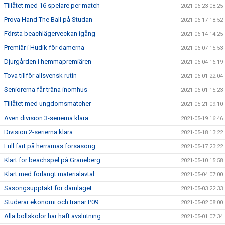
Tillåtet med 16 spelare per match
2021-06-23 08:25
Prova Hand The Ball på Studan
2021-06-17 18:52
Första beachlägerveckan igång
2021-06-14 14:25
Premiär i Hudik för damerna
2021-06-07 15:53
Djurgården i hemmapremiären
2021-06-04 16:19
Tova tillför allsvensk rutin
2021-06-01 22:04
Seniorerna får träna inomhus
2021-06-01 15:23
Tillåtet med ungdomsmatcher
2021-05-21 09:10
Även division 3-serierna klara
2021-05-19 16:46
Division 2-serierna klara
2021-05-18 13:22
Full fart på herrarnas försäsong
2021-05-17 23:22
Klart för beachspel på Graneberg
2021-05-10 15:58
Klart med förlängt materialavtal
2021-05-04 07:00
Säsongsupptakt för damlaget
2021-05-03 22:33
Studerar ekonomi och tränar P09
2021-05-02 08:00
Alla bollskolor har haft avslutning
2021-05-01 07:34