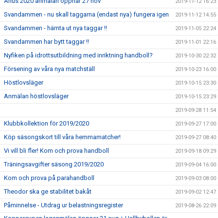
Åhus 2020 anmälan öppnar 27 nov
2019-11-12 16:23
Svandammen - nu skall taggarna (endast nya) fungera igen
2019-11-12 14:55
Svandammen - hämta ut nya taggar !!
2019-11-05 22:24
Svandammen har bytt taggar !!
2019-11-01 22:16
Nyfiken på idrottsutbildning med inriktning handboll?
2019-10-30 22:32
Försening av våra nya matchställ
2019-10-23 16:00
Höstlovsläger
2019-10-15 23:30
Anmälan höstlovsläger
2019-10-15 23:29
2019-09-28 11:54
Klubbkollektion för 2019/2020
2019-09-27 17:00
Köp säsongskort till våra hemmamatcher!
2019-09-27 08:40
Vi vill bli fler! Kom och prova handboll
2019-09-18 09:29
Träningsavgifter säsong 2019/2020
2019-09-04 16:00
Kom och prova på parahandboll
2019-09-03 08:00
Theodor ska ge stabilitet bakåt
2019-09-02 12:47
Påminnelse - Utdrag ur belastningsregister
2019-08-26 22:09