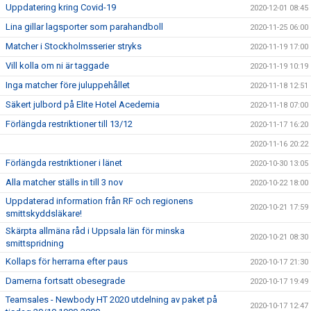
Uppdatering kring Covid-19
2020-12-01 08:45
Lina gillar lagsporter som parahandboll
2020-11-25 06:00
Matcher i Stockholmsserier stryks
2020-11-19 17:00
Vill kolla om ni är taggade
2020-11-19 10:19
Inga matcher före juluppehållet
2020-11-18 12:51
Säkert julbord på Elite Hotel Acedemia
2020-11-18 07:00
Förlängda restriktioner till 13/12
2020-11-17 16:20
2020-11-16 20:22
Förlängda restriktioner i länet
2020-10-30 13:05
Alla matcher ställs in till 3 nov
2020-10-22 18:00
Uppdaterad information från RF och regionens
2020-10-21 17:59
smittskyddsläkare!
Skärpta allmäna råd i Uppsala län för minska
2020-10-21 08:30
smittspridning
Kollaps för herrarna efter paus
2020-10-17 21:30
Damerna fortsatt obesegrade
2020-10-17 19:49
Teamsales - Newbody HT 2020 utdelning av paket på
2020-10-17 12:47