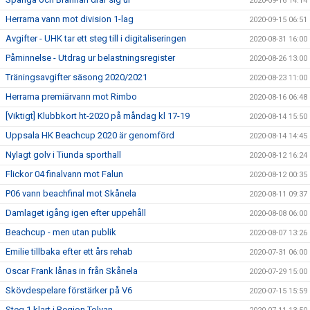
2020-09-16 14:14
Herrarna vann mot division 1-lag
2020-09-15 06:51
Avgifter - UHK tar ett steg till i digitaliseringen
2020-08-31 16:00
Påminnelse - Utdrag ur belastningsregister
2020-08-26 13:00
Träningsavgifter säsong 2020/2021
2020-08-23 11:00
Herrarna premiärvann mot Rimbo
2020-08-16 06:48
[Viktigt] Klubbkort ht-2020 på måndag kl 17-19
2020-08-14 15:50
Uppsala HK Beachcup 2020 är genomförd
2020-08-14 14:45
Nylagt golv i Tiunda sporthall
2020-08-12 16:24
Flickor 04 finalvann mot Falun
2020-08-12 00:35
P06 vann beachfinal mot Skånela
2020-08-11 09:37
Damlaget igång igen efter uppehåll
2020-08-08 06:00
Beachcup - men utan publik
2020-08-07 13:26
Emilie tillbaka efter ett års rehab
2020-07-31 06:00
Oscar Frank lånas in från Skånela
2020-07-29 15:00
Skövdespelare förstärker på V6
2020-07-15 15:59
Steg 1 klart i Region Tolvan