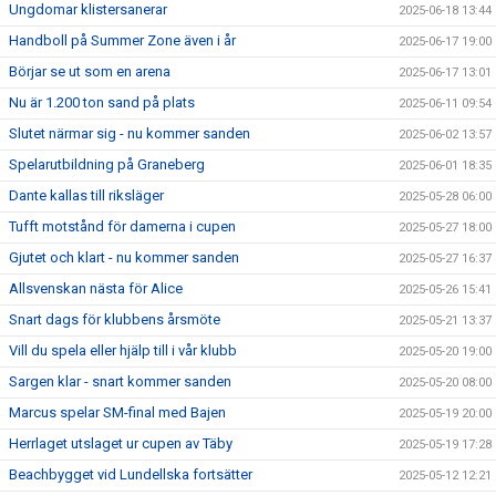
Ungdomar klistersanerar
2025-06-18 13:44
Handboll på Summer Zone även i år
2025-06-17 19:00
Börjar se ut som en arena
2025-06-17 13:01
Nu är 1.200 ton sand på plats
2025-06-11 09:54
Slutet närmar sig - nu kommer sanden
2025-06-02 13:57
Spelarutbildning på Graneberg
2025-06-01 18:35
Dante kallas till riksläger
2025-05-28 06:00
Tufft motstånd för damerna i cupen
2025-05-27 18:00
Gjutet och klart - nu kommer sanden
2025-05-27 16:37
Allsvenskan nästa för Alice
2025-05-26 15:41
Snart dags för klubbens årsmöte
2025-05-21 13:37
Vill du spela eller hjälp till i vår klubb
2025-05-20 19:00
Sargen klar - snart kommer sanden
2025-05-20 08:00
Marcus spelar SM-final med Bajen
2025-05-19 20:00
Herrlaget utslaget ur cupen av Täby
2025-05-19 17:28
Beachbygget vid Lundellska fortsätter
2025-05-12 12:21