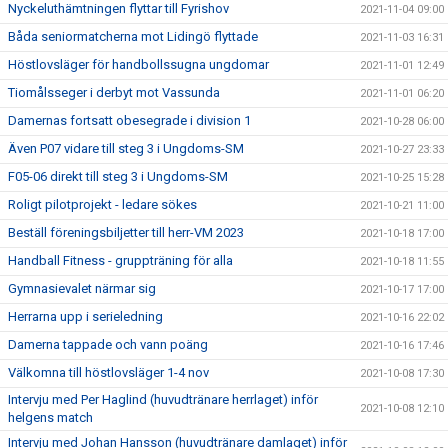
Nyckeluthämtningen flyttar till Fyrishov
2021-11-04 09:00
Båda seniormatcherna mot Lidingö flyttade
2021-11-03 16:31
Höstlovsläger för handbollssugna ungdomar
2021-11-01 12:49
Tiomålsseger i derbyt mot Vassunda
2021-11-01 06:20
Damernas fortsatt obesegrade i division 1
2021-10-28 06:00
Även P07 vidare till steg 3 i Ungdoms-SM
2021-10-27 23:33
F05-06 direkt till steg 3 i Ungdoms-SM
2021-10-25 15:28
Roligt pilotprojekt - ledare sökes
2021-10-21 11:00
Beställ föreningsbiljetter till herr-VM 2023
2021-10-18 17:00
Handball Fitness - gruppträning för alla
2021-10-18 11:55
Gymnasievalet närmar sig
2021-10-17 17:00
Herrarna upp i serieledning
2021-10-16 22:02
Damerna tappade och vann poäng
2021-10-16 17:46
Välkomna till höstlovsläger 1-4 nov
2021-10-08 17:30
Intervju med Per Haglind (huvudtränare herrlaget) inför
2021-10-08 12:10
helgens match
Intervju med Johan Hansson (huvudtränare damlaget) inför