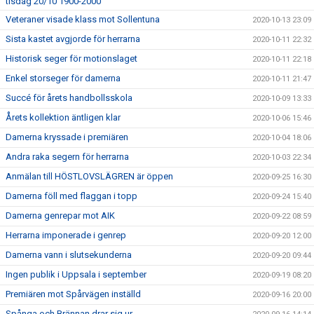
tisdag 20/10 1900-2000
Veteraner visade klass mot Sollentuna
2020-10-13 23:09
Sista kastet avgjorde för herrarna
2020-10-11 22:32
Historisk seger för motionslaget
2020-10-11 22:18
Enkel storseger för damerna
2020-10-11 21:47
Succé för årets handbollsskola
2020-10-09 13:33
Årets kollektion äntligen klar
2020-10-06 15:46
Damerna kryssade i premiären
2020-10-04 18:06
Andra raka segern för herrarna
2020-10-03 22:34
Anmälan till HÖSTLOVSLÄGREN är öppen
2020-09-25 16:30
Damerna föll med flaggan i topp
2020-09-24 15:40
Damerna genrepar mot AIK
2020-09-22 08:59
Herrarna imponerade i genrep
2020-09-20 12:00
Damerna vann i slutsekunderna
2020-09-20 09:44
Ingen publik i Uppsala i september
2020-09-19 08:20
Premiären mot Spårvägen inställd
2020-09-16 20:00
Spånga och Brännan drar sig ur