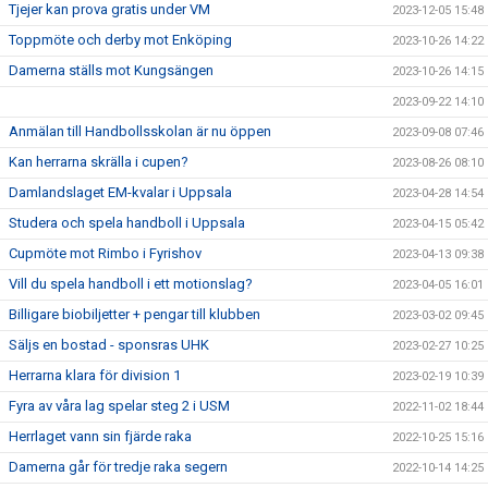
Tjejer kan prova gratis under VM
2023-12-05 15:48
Toppmöte och derby mot Enköping
2023-10-26 14:22
Damerna ställs mot Kungsängen
2023-10-26 14:15
2023-09-22 14:10
Anmälan till Handbollsskolan är nu öppen
2023-09-08 07:46
Kan herrarna skrälla i cupen?
2023-08-26 08:10
Damlandslaget EM-kvalar i Uppsala
2023-04-28 14:54
Studera och spela handboll i Uppsala
2023-04-15 05:42
Cupmöte mot Rimbo i Fyrishov
2023-04-13 09:38
Vill du spela handboll i ett motionslag?
2023-04-05 16:01
Billigare biobiljetter + pengar till klubben
2023-03-02 09:45
Säljs en bostad - sponsras UHK
2023-02-27 10:25
Herrarna klara för division 1
2023-02-19 10:39
Fyra av våra lag spelar steg 2 i USM
2022-11-02 18:44
Herrlaget vann sin fjärde raka
2022-10-25 15:16
Damerna går för tredje raka segern
2022-10-14 14:25