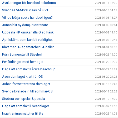
Avslutningar för handbollsskolorna
2021-04-17 18:06
Sveriges VM-kval visas på SVT
2021-04-16 14:55
Vill du börja spela handboll igen?
2021-04-06 15:27
Jonas blir ny damjuniortränare
2021-04-05 09:14
Uppsala HK önskar alla Glad Påsk
2021-04-02 19:10
Aprilskämt som kan bli verklighet
2021-04-02 10:45
Klart med A-lagsmatcher i A-hallen
2021-04-01 09:00
Från Sunnersta till Sävehof
2021-03-26 19:00
Per förlänger med herrlaget
2021-03-25 12:30
Dags att anmäla till årets beachcup
2021-03-22 15:22
Även damlaget klart för OS
2021-03-20 21:26
Johan fortsätter träna damlaget
2021-03-18 12:48
Sverige kvalade in till sommar-OS
2021-03-14 23:25
Studera och spela i Uppsala
2021-03-10 17:00
Dags att anmäla till beachläger
2021-03-07 19:50
Inga träningsmatcher tillåts
2021-02-25 11:06