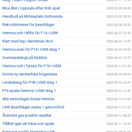
2020-07-11 13:50
Moa åter i Uppsala efter SHE-spel
2020-07-09 06:00
Handboll på Mötesplats Gottsunda
2020-07-03 20:59
Rekordintresse för beachläger
2020-06-28 23:02
Hemma och i Alfta för F14 i USM
2020-06-27 22:45
Klart med lag i damernas div.3
2020-06-26 13:47
Hemma även för P14 i USM steg 1
2020-06-25 18:30
Sommarstängt på Klubbis
2020-06-25 15:27
Hemma och i Tyresö för F16 i USM
2020-06-19 07:49
Emma ny vänsterhänt högersexa
2020-06-18 06:00
Lindesberg för P18 i USM steg 1
2020-06-16 22:07
P16 spelar hemma i USM steg 1
2020-06-16 12:47
Alla seniorlagen börjar hemma
2020-06-14 14:04
UHK Beachläger vecka 1 genomförd
2020-06-13 21:20
Årsmöte gav positivt resultat
2020-06-12 08:20
Tillåtet igen att träna och spela
2020-06-11 16:34
Rutinerat proffs förstärker UHK