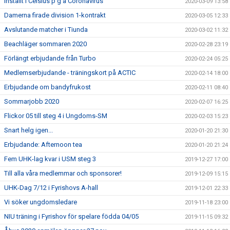
Inställt i Celsius p g a Coronavirus
2020-03-09 13:58
Damerna firade division 1-kontrakt
2020-03-05 12:33
Avslutande matcher i Tiunda
2020-03-02 11:32
Beachläger sommaren 2020
2020-02-28 23:19
Förlängt erbjudande från Turbo
2020-02-24 05:25
Medlemserbjudande - träningskort på ACTIC
2020-02-14 18:00
Erbjudande om bandyfrukost
2020-02-11 08:40
Sommarjobb 2020
2020-02-07 16:25
Flickor 05 till steg 4 i Ungdoms-SM
2020-02-03 15:23
Snart helg igen...
2020-01-20 21:30
Erbjudande: Afternoon tea
2020-01-20 21:24
Fem UHK-lag kvar i USM steg 3
2019-12-27 17:00
Till alla våra medlemmar och sponsorer!
2019-12-09 15:15
UHK-Dag 7/12 i Fyrishovs A-hall
2019-12-01 22:33
Vi söker ungdomsledare
2019-11-18 23:00
NIU träning i Fyrishov för spelare födda 04/05
2019-11-15 09:32