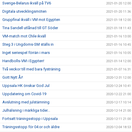
Sverige-Belarus ikväll på TV6
2021-01-20 12:00
Digitala utvecklingsmöten
2021-01-20 11:36
Gruppfinal ikväll i VM mot Egypten
2021-01-18 12:00
Tina Sandell utlånad till GT Söder
2021-01-18 11:43
VM-match mot Chile ikväll
2021-01-16 13:00
Steg 3 i Ungdoms-SM ställs in
2021-01-16 10:45
Inget seriespel förrän i mars
2021-01-16 10:05
Handbolls-VM i Egypten!
2021-01-14 12:00
Två veckor till med bara fysträning
2021-01-07 16:31
Gott Nytt År!
2020-12-31 12:00
Uppsala HK önskar God Jul
2020-12-24 10:41
Uppdatering om Covid-19
2020-12-22 21:00
Avslutning med julstämning
2020-12-17 10:14
Julhälsning i märkliga tider...
2020-12-14 21:00
Fortsatt träningsstopp i Uppsala
2020-12-11 21:00
Träningsstopp för 04:or och äldre
2020-12-04 18:53