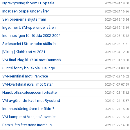
Ny rekryteringsboom i Uppsala
2021-02-24 19:00
Inget seniorspel under våren
2021-02-24 16:26
Seniorserierna skjuts fram
2021-02-12 13:24
Inget mer USM-spel under våren
2021-02-12 13:19
Inomhus igen för födda 2002-2004
2021-02-05 15:42
Seriespelet i Stockholm ställs in
2021-02-05 14:31
[Viktigt] Klubbkort vt-2021
2021-02-04 12:00
VM-final idag kl 17.30 mot Danmark
2021-01-31 10:00
Succé för ny bollskola i Bälinge
2021-01-31 08:00
VM-semifinal mot Frankrike
2021-01-29 16:02
VM-kvartsfinal ikväll mot Qatar
2021-01-27 07:59
Handbollsskolesuccén fortsätter
2021-01-25 15:12
VM-avgörande ikväll mot Ryssland
2021-01-24 15:37
Inomhusträning även för äldre?
2021-01-24 15:00
VM-kamp mot Vranjes Slovenien
2021-01-22 15:33
Barn tillåts åter träna inomhus!
2021-01-22 14:00