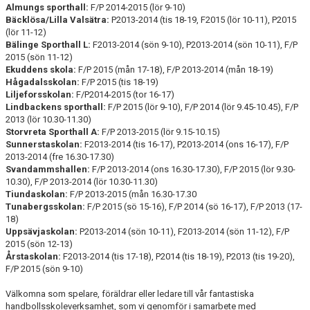
Almungs sporthall:
F/P 2014-2015 (lör 9-10)
Bäcklösa/Lilla Valsätra:
P2013-2014 (tis 18-19, F2015 (lör 10-11), P2015
(lör 11-12)
Bälinge Sporthall L:
F2013-2014 (sön 9-10), P2013-2014 (sön 10-11), F/P
2015 (sön 11-12)
Ekuddens skola:
F/P 2015 (mån 17-18), F/P 2013-2014 (mån 18-19)
Hågadalsskolan:
F/P 2015 (tis 18-19)
Liljeforsskolan:
F/P2014-2015 (tor 16-17)
Lindbackens sporthall:
F/P 2015 (lör 9-10), F/P 2014 (lör 9.45-10.45), F/P
2013 (lör 10.30-11.30)
Storvreta Sporthall A:
F/P 2013-2015 (lör 9.15-10.15)
Sunnerstaskolan:
F2013-2014 (tis 16-17), P2013-2014 (ons 16-17), F/P
2013-2014 (fre 16.30-17.30)
Svandammshallen:
F/P 2013-2014 (ons 16.30-17.30), F/P 2015 (lör 9.30-
10.30), F/P 2013-2014 (lör 10.30-11.30)
Tiundaskolan:
F/P 2013-2015 (mån 16.30-17.30
Tunabergsskolan:
F/P 2015 (sö 15-16), F/P 2014 (sö 16-17), F/P 2013 (17-
18)
Uppsävjaskolan:
P2013-2014 (sön 10-11), F2013-2014 (sön 11-12), F/P
2015 (sön 12-13)
Årstaskolan:
F2013-2014 (tis 17-18), P2014 (tis 18-19), P2013 (tis 19-20),
F/P 2015 (sön 9-10)
Välkomna som spelare, föräldrar eller ledare till vår fantastiska
handbollsskoleverksamhet, som vi genomför i samarbete med