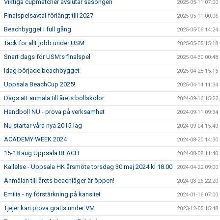
Viktiga cupmatcher avslutar säsongen
2025-05-11 07:00
Finalspelsavtal förlängt till 2027
2025-05-11 00:06
Beachbygget i full gång
2025-05-06 14:24
Tack för allt jobb under USM
2025-05-05 15:18
Snart dags för USM:s finalspel
2025-04-30 00:48
Idag började beachbygget
2025-04-28 15:15
Uppsala BeachCup 2025!
2025-04-14 11:34
Dags att anmäla till årets bollskolor
2024-09-16 15:22
Handboll NU - prova på verksamhet
2024-09-11 09:34
Nu startar våra nya 2015-lag
2024-09-04 15:40
ACADEMY WEEK 2024
2024-08-20 14:30
15-18 aug Uppsala BEACH
2024-08-08 11:40
Kallelse - Uppsala HK årsmöte torsdag 30 maj 2024 kl 18.00
2024-04-22 09:00
Anmälan till årets beachläger är öppen!
2024-03-26 22:20
Emilia - ny förstärkning på kansliet
2024-01-16 07:00
Tjejer kan prova gratis under VM
2023-12-05 15:48