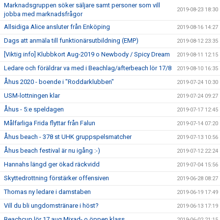
Marknadsgruppen söker säljare samt personer som vill
2019-08-23 18:30
jobba med marknadsfrågor
Allsidiga Alice ansluter från Enköping
2019-08-16 14:27
Dags att anmäla till funktionärsutbildning (EMP)
2019-08-12 23:35
[Viktig info] Klubbkort Aug-2019 o Newbody / Spicy Dream
2019-08-11 12:15
Ledare och föräldrar va med i Beachlag/afterbeach lör 17/8
2019-08-10 16:35
Åhus 2020 - boende i "Roddarklubben"
2019-07-24 10:30
USM-lottningen klar
2019-07-24 09:27
Åhus - 5:e speldagen
2019-07-17 12:45
Målfarliga Frida flyttar från Falun
2019-07-14 07:20
Åhus beach - 378 st UHK gruppspelsmatcher
2019-07-13 10:56
Åhus beach festival är nu igång :-)
2019-07-12 22:24
Hannahs längd ger ökad räckvidd
2019-07-04 15:56
Skyttedrottning förstärker offensiven
2019-06-28 08:27
Thomas ny ledare i damstaben
2019-06-19 17:49
Vill du bli ungdomstränare i höst?
2019-06-13 17:19
Beachcup lör 17 aug Mixad- o öppen klass
2019-06-02 21:15