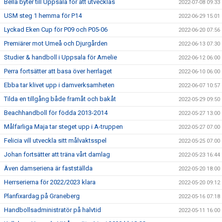
Bella byter till Uppsala för att utvecklas
2022-07-08 09:33
USM steg 1 hemma för P14
2022-06-29 15:01
Lyckad Eken Cup för P09 och P05-06
2022-06-20 07:56
Premiärer mot Umeå och Djurgården
2022-06-13 07:30
Studier & handboll i Uppsala för Amelie
2022-06-12 06:00
Perra fortsätter att basa över herrlaget
2022-06-10 06:00
Ebba tar klivet upp i damverksamheten
2022-06-07 10:57
Tilda en tillgång både framåt och bakåt
2022-05-29 09:50
Beachhandboll för födda 2013-2014
2022-05-27 13:00
Målfarliga Maja tar steget upp i A-truppen
2022-05-27 07:00
Felicia vill utveckla sitt målvaktsspel
2022-05-25 07:00
Johan fortsätter att träna vårt damlag
2022-05-23 16:44
Även damseriena är fastställda
2022-05-20 18:00
Herrserierna för 2022/2023 klara
2022-05-20 09:12
Planfixardag på Graneberg
2022-05-16 07:18
Handbollsadministratör på halvtid
2022-05-11 16:00