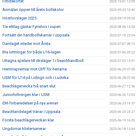
Fritidskortet
2025-10-01 12:00
Anmälan öppen till årets bollskolor
2025-09-23 10:40
Höstlovsläger 2025
2025-09-19 09:50
Tre elitlag gästar Fyrishov i cupen
2025-08-06 15:00
Fortsätt din handbollskarriär i Uppsala
2025-07-10 23:54
Damlaget inleder mot Årsta
2025-07-07 08:15
Bra lottningar för båda U16-lagen
2025-07-06 09:22
Uttagna spelare till riksläger 1 i beachhandboll
2025-07-03 13:01
Hemmapremiär mot Cliff för herrarna
2025-06-29 07:00
USM för U14 på Lidingö och i Ludvika
2025-06-28 07:00
Beachlägervecka två snart slut
2025-06-27 12:36
Juniorlottningen klar i USM
2025-06-26 12:03
EM-förberedelser på nya arenan
2025-06-23 16:37
Beachlandslaget tränar i Uppsala
2025-06-20 23:27
Första beachlägerveckan klar
2025-06-19 16:05
Ungdomar klistersanerar
2025-06-18 13:44