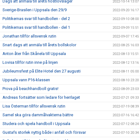
Dags att anmäla till årets höstlovsläger
2022-10-14 13:07
Sverige-Brasilen i Uppsala den 29/9
2022-09-20 16:17
Politikernas svar till handbollen - del 2
2022-09-10 08:00
Politikernas svar till handbollen - del 1
2022-09-09 15:51
Jonathan tillför allsvensk rutin
2022-09-07 17:45
Snart dags att anmäla till årets bollskolor
2022-08-25 16:03
Anton åter från Skånela till Uppsala
2022-08-13 15:51
Lovisa tillför rutin inne på linjen
2022-08-12 13:16
Jubileumsfest på Elite Hotel den 27 augusti
2022-08-11 05:00
Uppsala vann P16-klassen
2022-08-10 23:20
Prova på beachhandboll gratis!
2022-08-09 23:03
Andreas fortsätter som ledare för herrlaget
2022-07-21 09:33
Lisa Österman tillför allsvensk rutin
2022-07-19 08:39
Samel ska göra dammålvakterna bättre
2022-07-16 16:42
Studera och spela handboll i Uppsala
2022-07-12 08:24
Gustafs storlek nyttig både i anfall och försvar
2022-07-10 20:34