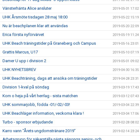
Vänsterhänta Alice ansluter
2019-05-31 17:02
UHK Årsmöte tisdagen 28 maj 18:00
2019-05-22 15:19
Nu är beachplanen klar att användas
2019-05-20 22:09
Erica första nyförvärvet
2019-05-19 11:24
UHK Beach träningstider på Graneberg och Campus
2019-05-16 23:01
Grattis Marcus, U17
2019-05-10 07:19
Damer U upp i division 2
2019-05-01 09:02
UHK NYHETSBREV
2019-04-30 16:35
UHK Beachträning, dags att ansöka om träningstider
2019-04-28 23:31
Division 1-kval på söndag
2019-03-19 17:43
Kom o heja på vårt herrlag - sista matchen
2019-03-12 07:43
UHK sommarjobb, födda -01/-02/-03!
2019-03-04 22:39
UHK Beachläger information, veckorna klara !
2019-03-04 17:06
Turbo - sponsor erbjudande
2019-02-28 08:02
Karro vann "Årets ungdomstränare 2019"
2019-02-14 23:24
Arbetsgrupp för säkerställa nästa säsongs senior- och