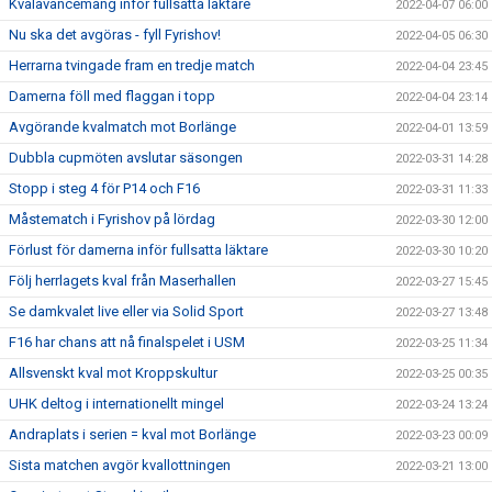
Kvalavancemang inför fullsatta läktare
2022-04-07 06:00
Nu ska det avgöras - fyll Fyrishov!
2022-04-05 06:30
Herrarna tvingade fram en tredje match
2022-04-04 23:45
Damerna föll med flaggan i topp
2022-04-04 23:14
Avgörande kvalmatch mot Borlänge
2022-04-01 13:59
Dubbla cupmöten avslutar säsongen
2022-03-31 14:28
Stopp i steg 4 för P14 och F16
2022-03-31 11:33
Måstematch i Fyrishov på lördag
2022-03-30 12:00
Förlust för damerna inför fullsatta läktare
2022-03-30 10:20
Följ herrlagets kval från Maserhallen
2022-03-27 15:45
Se damkvalet live eller via Solid Sport
2022-03-27 13:48
F16 har chans att nå finalspelet i USM
2022-03-25 11:34
Allsvenskt kval mot Kroppskultur
2022-03-25 00:35
UHK deltog i internationellt mingel
2022-03-24 13:24
Andraplats i serien = kval mot Borlänge
2022-03-23 00:09
Sista matchen avgör kvallottningen
2022-03-21 13:00