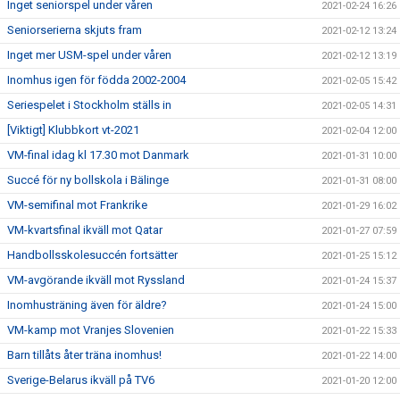
Inget seniorspel under våren
2021-02-24 16:26
Seniorserierna skjuts fram
2021-02-12 13:24
Inget mer USM-spel under våren
2021-02-12 13:19
Inomhus igen för födda 2002-2004
2021-02-05 15:42
Seriespelet i Stockholm ställs in
2021-02-05 14:31
[Viktigt] Klubbkort vt-2021
2021-02-04 12:00
VM-final idag kl 17.30 mot Danmark
2021-01-31 10:00
Succé för ny bollskola i Bälinge
2021-01-31 08:00
VM-semifinal mot Frankrike
2021-01-29 16:02
VM-kvartsfinal ikväll mot Qatar
2021-01-27 07:59
Handbollsskolesuccén fortsätter
2021-01-25 15:12
VM-avgörande ikväll mot Ryssland
2021-01-24 15:37
Inomhusträning även för äldre?
2021-01-24 15:00
VM-kamp mot Vranjes Slovenien
2021-01-22 15:33
Barn tillåts åter träna inomhus!
2021-01-22 14:00
Sverige-Belarus ikväll på TV6
2021-01-20 12:00