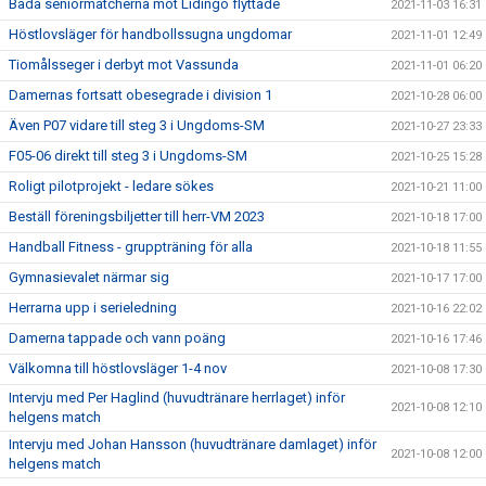
Båda seniormatcherna mot Lidingö flyttade
2021-11-03 16:31
Höstlovsläger för handbollssugna ungdomar
2021-11-01 12:49
Tiomålsseger i derbyt mot Vassunda
2021-11-01 06:20
Damernas fortsatt obesegrade i division 1
2021-10-28 06:00
Även P07 vidare till steg 3 i Ungdoms-SM
2021-10-27 23:33
F05-06 direkt till steg 3 i Ungdoms-SM
2021-10-25 15:28
Roligt pilotprojekt - ledare sökes
2021-10-21 11:00
Beställ föreningsbiljetter till herr-VM 2023
2021-10-18 17:00
Handball Fitness - gruppträning för alla
2021-10-18 11:55
Gymnasievalet närmar sig
2021-10-17 17:00
Herrarna upp i serieledning
2021-10-16 22:02
Damerna tappade och vann poäng
2021-10-16 17:46
Välkomna till höstlovsläger 1-4 nov
2021-10-08 17:30
Intervju med Per Haglind (huvudtränare herrlaget) inför
2021-10-08 12:10
helgens match
Intervju med Johan Hansson (huvudtränare damlaget) inför
2021-10-08 12:00
helgens match