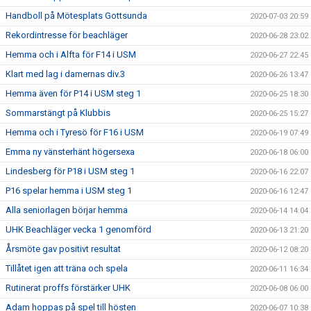
Handboll på Mötesplats Gottsunda
2020-07-03 20:59
Rekordintresse för beachläger
2020-06-28 23:02
Hemma och i Alfta för F14 i USM
2020-06-27 22:45
Klart med lag i damernas div.3
2020-06-26 13:47
Hemma även för P14 i USM steg 1
2020-06-25 18:30
Sommarstängt på Klubbis
2020-06-25 15:27
Hemma och i Tyresö för F16 i USM
2020-06-19 07:49
Emma ny vänsterhänt högersexa
2020-06-18 06:00
Lindesberg för P18 i USM steg 1
2020-06-16 22:07
P16 spelar hemma i USM steg 1
2020-06-16 12:47
Alla seniorlagen börjar hemma
2020-06-14 14:04
UHK Beachläger vecka 1 genomförd
2020-06-13 21:20
Årsmöte gav positivt resultat
2020-06-12 08:20
Tillåtet igen att träna och spela
2020-06-11 16:34
Rutinerat proffs förstärker UHK
2020-06-08 06:00
Adam hoppas på spel till hösten
2020-06-07 10:38