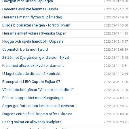
Oavgjort mot Strand i epilogen
2022-03-21 10:00
Damerna avslutar hemma i Tiunda
2022-03-19 12:52
Herrarnas match flyttas till på tisdag
2022-03-17 19:00
Billiga biobiljetter i helgen - först till kvarn
2022-03-17 16:30
Herrarna enkelt vidare i Svenska Cupen
2022-03-17 14:15
Plugga och spela handboll i Uppsala
2022-03-16 13:27
Cupmatch borta mot Tyrold
2022-03-15 08:39
28-26 mot Djurgården ger division 1-kval
2022-03-14 15:45
Klart med allsvenskt kval för damerna
2022-03-14 13:31
U-laget säkrade division 2-kontrakt
2022-03-14 12:49
Bronsplats i LIBO Cup för Pojkar 07
2022-03-08 14:00
Vår klubbchef gästar "Vi snackar handboll"
2022-03-07 17:00
Förlust i toppmötet med Kungsängen
2022-03-07 09:52
Seger ger fortsatt bra kvalchans till division 1
2022-03-06 20:55
Dagens entré går till krigets offer i Ukraina
2022-03-06 08:30
Poäng säkrar en allsvensk kvalplats
2022-03-05 20:21