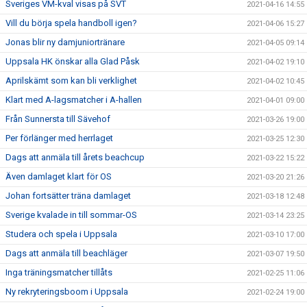
Sveriges VM-kval visas på SVT
2021-04-16 14:55
Vill du börja spela handboll igen?
2021-04-06 15:27
Jonas blir ny damjuniortränare
2021-04-05 09:14
Uppsala HK önskar alla Glad Påsk
2021-04-02 19:10
Aprilskämt som kan bli verklighet
2021-04-02 10:45
Klart med A-lagsmatcher i A-hallen
2021-04-01 09:00
Från Sunnersta till Sävehof
2021-03-26 19:00
Per förlänger med herrlaget
2021-03-25 12:30
Dags att anmäla till årets beachcup
2021-03-22 15:22
Även damlaget klart för OS
2021-03-20 21:26
Johan fortsätter träna damlaget
2021-03-18 12:48
Sverige kvalade in till sommar-OS
2021-03-14 23:25
Studera och spela i Uppsala
2021-03-10 17:00
Dags att anmäla till beachläger
2021-03-07 19:50
Inga träningsmatcher tillåts
2021-02-25 11:06
Ny rekryteringsboom i Uppsala
2021-02-24 19:00