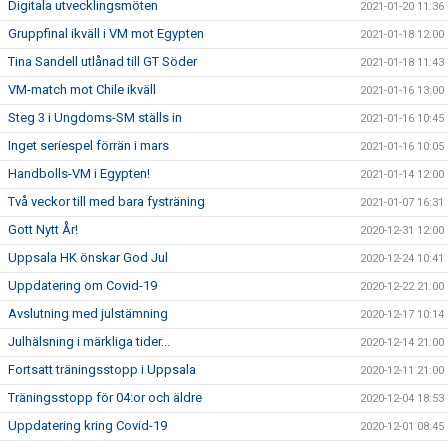
Digitala utvecklingsmöten
2021-01-20 11:36
Gruppfinal ikväll i VM mot Egypten
2021-01-18 12:00
Tina Sandell utlånad till GT Söder
2021-01-18 11:43
VM-match mot Chile ikväll
2021-01-16 13:00
Steg 3 i Ungdoms-SM ställs in
2021-01-16 10:45
Inget seriespel förrän i mars
2021-01-16 10:05
Handbolls-VM i Egypten!
2021-01-14 12:00
Två veckor till med bara fysträning
2021-01-07 16:31
Gott Nytt År!
2020-12-31 12:00
Uppsala HK önskar God Jul
2020-12-24 10:41
Uppdatering om Covid-19
2020-12-22 21:00
Avslutning med julstämning
2020-12-17 10:14
Julhälsning i märkliga tider...
2020-12-14 21:00
Fortsatt träningsstopp i Uppsala
2020-12-11 21:00
Träningsstopp för 04:or och äldre
2020-12-04 18:53
Uppdatering kring Covid-19
2020-12-01 08:45