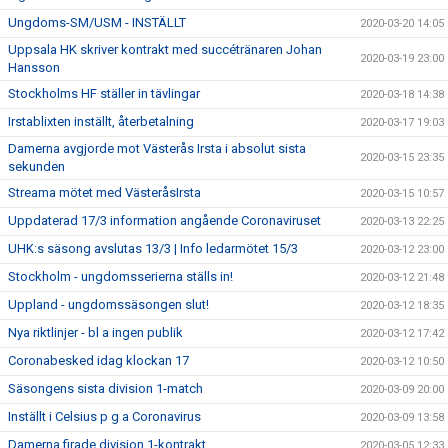
Ungdoms-SM/USM - INSTÄLLT
2020-03-20 14:05
Uppsala HK skriver kontrakt med succétränaren Johan
2020-03-19 23:00
Hansson
Stockholms HF ställer in tävlingar
2020-03-18 14:38
Irstablixten inställt, återbetalning
2020-03-17 19:03
Damerna avgjorde mot Västerås Irsta i absolut sista
2020-03-15 23:35
sekunden
Streama mötet med VästeråsIrsta
2020-03-15 10:57
Uppdaterad 17/3 information angående Coronaviruset
2020-03-13 22:25
UHK:s säsong avslutas 13/3 | Info ledarmötet 15/3
2020-03-12 23:00
Stockholm - ungdomsserierna ställs in!
2020-03-12 21:48
Uppland - ungdomssäsongen slut!
2020-03-12 18:35
Nya riktlinjer - bl a ingen publik
2020-03-12 17:42
Coronabesked idag klockan 17
2020-03-12 10:50
Säsongens sista division 1-match
2020-03-09 20:00
Inställt i Celsius p g a Coronavirus
2020-03-09 13:58
Damerna firade division 1-kontrakt
2020-03-05 12:33