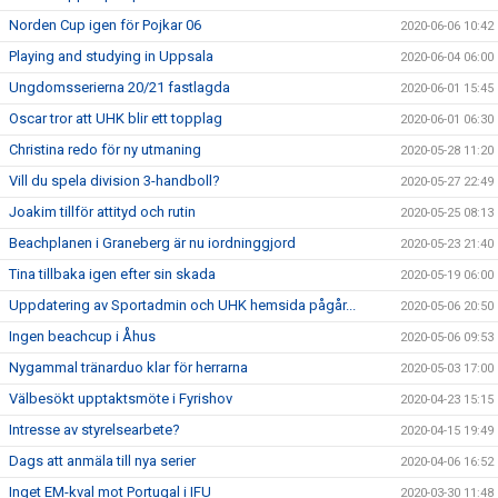
Norden Cup igen för Pojkar 06
2020-06-06 10:42
Playing and studying in Uppsala
2020-06-04 06:00
Ungdomsserierna 20/21 fastlagda
2020-06-01 15:45
Oscar tror att UHK blir ett topplag
2020-06-01 06:30
Christina redo för ny utmaning
2020-05-28 11:20
Vill du spela division 3-handboll?
2020-05-27 22:49
Joakim tillför attityd och rutin
2020-05-25 08:13
Beachplanen i Graneberg är nu iordninggjord
2020-05-23 21:40
Tina tillbaka igen efter sin skada
2020-05-19 06:00
Uppdatering av Sportadmin och UHK hemsida pågår...
2020-05-06 20:50
Ingen beachcup i Åhus
2020-05-06 09:53
Nygammal tränarduo klar för herrarna
2020-05-03 17:00
Välbesökt upptaktsmöte i Fyrishov
2020-04-23 15:15
Intresse av styrelsearbete?
2020-04-15 19:49
Dags att anmäla till nya serier
2020-04-06 16:52
Inget EM-kval mot Portugal i IFU
2020-03-30 11:48