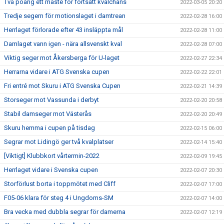
Två poäng ett måste för fortsatt kvalchans
2022-03-05 20:20
Tredje segern för motionslaget i damtrean
2022-02-28 16:00
Herrlaget förlorade efter 43 insläppta mål
2022-02-28 11:00
Damlaget vann igen - nära allsvenskt kval
2022-02-28 07:00
Viktig seger mot Åkersberga för U-laget
2022-02-27 22:34
Herrarna vidare i ATG Svenska cupen
2022-02-22 22:01
Fri entré mot Skuru i ATG Svenska Cupen
2022-02-21 14:39
Storseger mot Vassunda i derbyt
2022-02-20 20:58
Stabil damseger mot Västerås
2022-02-20 20:49
Skuru hemma i cupen på tisdag
2022-02-15 06:00
Segrar mot Lidingö ger två kvalplatser
2022-02-14 15:40
[Viktigt] Klubbkort vårtermin-2022
2022-02-09 19:45
Herrlaget vidare i Svenska cupen
2022-02-07 20:30
Storförlust borta i toppmötet med Cliff
2022-02-07 17:00
F05-06 klara för steg 4 i Ungdoms-SM
2022-02-07 14:00
Bra vecka med dubbla segrar för damerna
2022-02-07 12:19