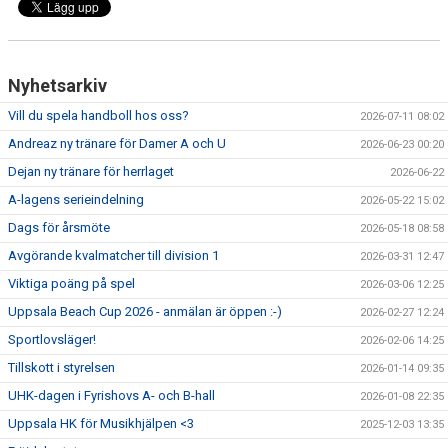
Nyhetsarkiv
Vill du spela handboll hos oss?
2026-07-11 08:02
Andreaz ny tränare för Damer A och U
2026-06-23 00:20
Dejan ny tränare för herrlaget
2026-06-22
A-lagens serieindelning
2026-05-22 15:02
Dags för årsmöte
2026-05-18 08:58
Avgörande kvalmatcher till division 1
2026-03-31 12:47
Viktiga poäng på spel
2026-03-06 12:25
Uppsala Beach Cup 2026 - anmälan är öppen :-)
2026-02-27 12:24
Sportlovsläger!
2026-02-06 14:25
Tillskott i styrelsen
2026-01-14 09:35
UHK-dagen i Fyrishovs A- och B-hall
2026-01-08 22:35
Uppsala HK för Musikhjälpen <3
2025-12-03 13:35