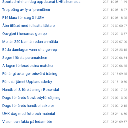
Sportadmin har idag uppdaterat UHKs hemsida
2021-10-08 11:49
Tre poäng av fyra i premiären
2021-10-03 18:27
P16 klara för steg 3 i USM
2021-10-03 18:25
Åter tillåtet med fullsatta läktare
2021-09-30 00:07
Oavgjort i herrarnas genrep
2021-09-29 13:57
Mer än 250 barn är redan anmälda
2021-09-27 07:00
Båda damlagen vann sina genrep
2021-09-26 23:15
Seger i första paramatchen
2021-09-20 06:54
A-lagen förlorade sina matcher
2021-09-20 06:45
Förlängt avtal ger prisvärd träning
2021-09-15 09:45
Förlust i jämnt Upplandsderby
2021-09-13 10:50
Handboll & föreläsning i Rosendal
2021-09-09 17:22
Dags för årets Newbodyförsäljning
2021-09-07 13:00
Dags för årets handbollsskolor
2021-09-02 12:15
UHK-dag med foto och material
2021-08-24 16:30
Vision och fakta på ledarmöte
2021-08-24 09:37