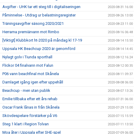
Avgifter - UHK tar ett steg till i digitaliseringen
2020-08-31 16:00
Påminnelse - Utdrag ur belastningsregister
2020-08-26 13:00
Träningsavgifter säsong 2020/2021
2020-08-23 11:00
Herrarna premiärvann mot Rimbo
2020-08-16 06:48
[Viktigt] Klubbkort ht-2020 på måndag kl 17-19
2020-08-14 15:50
Uppsala HK Beachcup 2020 är genomförd
2020-08-14 14:45
Nylagt golv i Tiunda sporthall
2020-08-12 16:24
Flickor 04 finalvann mot Falun
2020-08-12 00:35
P06 vann beachfinal mot Skånela
2020-08-11 09:37
Damlaget igång igen efter uppehåll
2020-08-08 06:00
Beachcup - men utan publik
2020-08-07 13:26
Emilie tillbaka efter ett års rehab
2020-07-31 06:00
Oscar Frank lånas in från Skånela
2020-07-29 15:00
Skövdespelare förstärker på V6
2020-07-15 15:59
Steg 1 klart i Region Tolvan
2020-07-11 13:50
Moa åter i Uppsala efter SHE-spel
2020-07-09 06:00