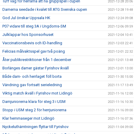
Tuff väg för herrarna att nå gruppspel i cupen
2021-12-28 20:06
Damerna seedade i kvalet till ATG Svenska cupen
2021-12-28 19:48
God Jul önskar Uppsala HK
2021-12-24 09:08
P07 vidare till steg 3A i Ungdoms-SM
2021-12-06 09:59
Julklappar hos Sponsorhuset
2021-12-04 10:41
Vaccinationsbevis och ID-handling
2021-12-03 22:41
Felicias målvaktsspel gav två poäng
2021-12-01 22:32
Åter publikrestriktioner från 1 december
2021-12-01 13:48
Borlänges damer gästar Fyrishov ikväll
2021-12-01 13:00
Både dam- och herrlaget föll borta
2021-11-30 15:00
Vändning gav fortsatt serieledning
2021-11-17 13:49
Viktig match ikväll i Fyrishov mot Lidingö
2021-11-16 12:00
Damjuniorerna klara för steg 3 i USM
2021-11-16 10:30
Stopp i USM steg 2 för herrjuniorerna
2021-11-16 09:00
Klar hemmaseger mot Lidingö
2021-11-16 07:36
Nyckeluthämtningen flyttar till Fyrishov
2021-11-04 09:00