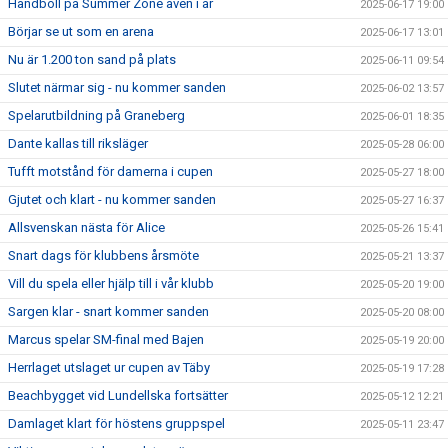
Handboll på Summer Zone även i år
2025-06-17 19:00
Börjar se ut som en arena
2025-06-17 13:01
Nu är 1.200 ton sand på plats
2025-06-11 09:54
Slutet närmar sig - nu kommer sanden
2025-06-02 13:57
Spelarutbildning på Graneberg
2025-06-01 18:35
Dante kallas till riksläger
2025-05-28 06:00
Tufft motstånd för damerna i cupen
2025-05-27 18:00
Gjutet och klart - nu kommer sanden
2025-05-27 16:37
Allsvenskan nästa för Alice
2025-05-26 15:41
Snart dags för klubbens årsmöte
2025-05-21 13:37
Vill du spela eller hjälp till i vår klubb
2025-05-20 19:00
Sargen klar - snart kommer sanden
2025-05-20 08:00
Marcus spelar SM-final med Bajen
2025-05-19 20:00
Herrlaget utslaget ur cupen av Täby
2025-05-19 17:28
Beachbygget vid Lundellska fortsätter
2025-05-12 12:21
Damlaget klart för höstens gruppspel
2025-05-11 23:47