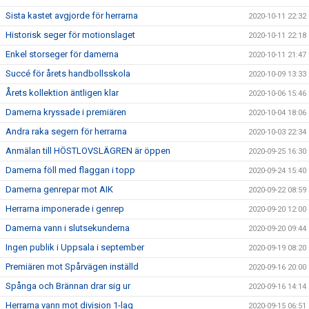
Sista kastet avgjorde för herrarna
2020-10-11 22:32
Historisk seger för motionslaget
2020-10-11 22:18
Enkel storseger för damerna
2020-10-11 21:47
Succé för årets handbollsskola
2020-10-09 13:33
Årets kollektion äntligen klar
2020-10-06 15:46
Damerna kryssade i premiären
2020-10-04 18:06
Andra raka segern för herrarna
2020-10-03 22:34
Anmälan till HÖSTLOVSLÄGREN är öppen
2020-09-25 16:30
Damerna föll med flaggan i topp
2020-09-24 15:40
Damerna genrepar mot AIK
2020-09-22 08:59
Herrarna imponerade i genrep
2020-09-20 12:00
Damerna vann i slutsekunderna
2020-09-20 09:44
Ingen publik i Uppsala i september
2020-09-19 08:20
Premiären mot Spårvägen inställd
2020-09-16 20:00
Spånga och Brännan drar sig ur
2020-09-16 14:14
Herrarna vann mot division 1-lag
2020-09-15 06:51