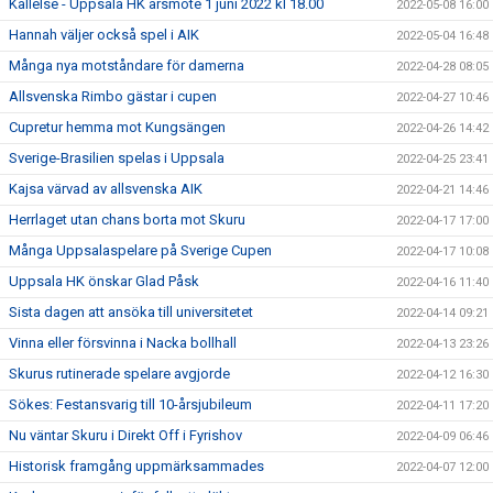
Kallelse - Uppsala HK årsmöte 1 juni 2022 kl 18.00
2022-05-08 16:00
Hannah väljer också spel i AIK
2022-05-04 16:48
Många nya motståndare för damerna
2022-04-28 08:05
Allsvenska Rimbo gästar i cupen
2022-04-27 10:46
Cupretur hemma mot Kungsängen
2022-04-26 14:42
Sverige-Brasilien spelas i Uppsala
2022-04-25 23:41
Kajsa värvad av allsvenska AIK
2022-04-21 14:46
Herrlaget utan chans borta mot Skuru
2022-04-17 17:00
Många Uppsalaspelare på Sverige Cupen
2022-04-17 10:08
Uppsala HK önskar Glad Påsk
2022-04-16 11:40
Sista dagen att ansöka till universitetet
2022-04-14 09:21
Vinna eller försvinna i Nacka bollhall
2022-04-13 23:26
Skurus rutinerade spelare avgjorde
2022-04-12 16:30
Sökes: Festansvarig till 10-årsjubileum
2022-04-11 17:20
Nu väntar Skuru i Direkt Off i Fyrishov
2022-04-09 06:46
Historisk framgång uppmärksammades
2022-04-07 12:00