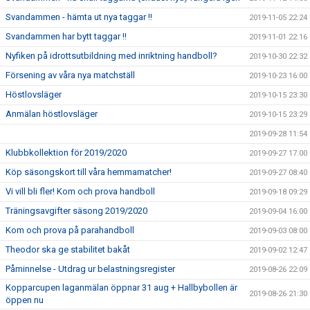
Svandammen - hämta ut nya taggar !!
2019-11-05 22:24
Svandammen har bytt taggar !!
2019-11-01 22:16
Nyfiken på idrottsutbildning med inriktning handboll?
2019-10-30 22:32
Försening av våra nya matchställ
2019-10-23 16:00
Höstlovsläger
2019-10-15 23:30
Anmälan höstlovsläger
2019-10-15 23:29
2019-09-28 11:54
Klubbkollektion för 2019/2020
2019-09-27 17:00
Köp säsongskort till våra hemmamatcher!
2019-09-27 08:40
Vi vill bli fler! Kom och prova handboll
2019-09-18 09:29
Träningsavgifter säsong 2019/2020
2019-09-04 16:00
Kom och prova på parahandboll
2019-09-03 08:00
Theodor ska ge stabilitet bakåt
2019-09-02 12:47
Påminnelse - Utdrag ur belastningsregister
2019-08-26 22:09
Kopparcupen laganmälan öppnar 31 aug + Hallbybollen är
2019-08-26 21:30
öppen nu