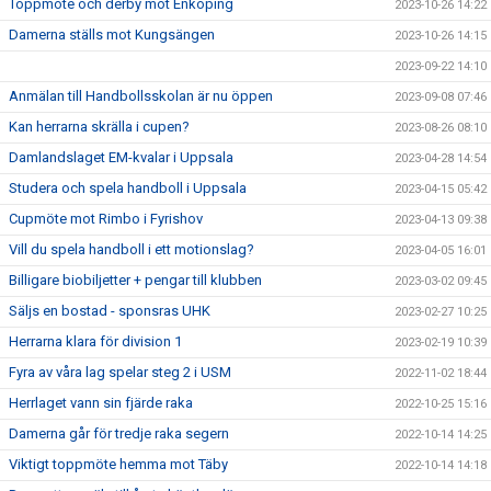
Toppmöte och derby mot Enköping
2023-10-26 14:22
Damerna ställs mot Kungsängen
2023-10-26 14:15
2023-09-22 14:10
Anmälan till Handbollsskolan är nu öppen
2023-09-08 07:46
Kan herrarna skrälla i cupen?
2023-08-26 08:10
Damlandslaget EM-kvalar i Uppsala
2023-04-28 14:54
Studera och spela handboll i Uppsala
2023-04-15 05:42
Cupmöte mot Rimbo i Fyrishov
2023-04-13 09:38
Vill du spela handboll i ett motionslag?
2023-04-05 16:01
Billigare biobiljetter + pengar till klubben
2023-03-02 09:45
Säljs en bostad - sponsras UHK
2023-02-27 10:25
Herrarna klara för division 1
2023-02-19 10:39
Fyra av våra lag spelar steg 2 i USM
2022-11-02 18:44
Herrlaget vann sin fjärde raka
2022-10-25 15:16
Damerna går för tredje raka segern
2022-10-14 14:25
Viktigt toppmöte hemma mot Täby
2022-10-14 14:18