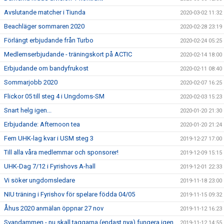
Avslutande matcher i Tiunda
2020-03-02 11:32
Beachläger sommaren 2020
2020-02-28 23:19
Förlängt erbjudande från Turbo
2020-02-24 05:25
Medlemserbjudande - träningskort på ACTIC
2020-02-14 18:00
Erbjudande om bandyfrukost
2020-02-11 08:40
Sommarjobb 2020
2020-02-07 16:25
Flickor 05 till steg 4 i Ungdoms-SM
2020-02-03 15:23
Snart helg igen...
2020-01-20 21:30
Erbjudande: Afternoon tea
2020-01-20 21:24
Fem UHK-lag kvar i USM steg 3
2019-12-27 17:00
Till alla våra medlemmar och sponsorer!
2019-12-09 15:15
UHK-Dag 7/12 i Fyrishovs A-hall
2019-12-01 22:33
Vi söker ungdomsledare
2019-11-18 23:00
NIU träning i Fyrishov för spelare födda 04/05
2019-11-15 09:32
Åhus 2020 anmälan öppnar 27 nov
2019-11-12 16:23
Svandammen - nu skall taggarna (endast nya) fungera igen
2019-11-12 14:55