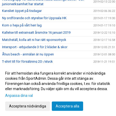
2019-02-13 22:00
juniorverksamhet har startat
Kansliet öppet på tisdagar
2019-02-06 06:22
Ny ordförande och styrelse för Uppsala HK
2019-01-17 19:30
Kom o heja på vårt herr lag
2019-01-17 19:10
Kallelse till extrainsatt årsmöte 16 januari 2019
2018-12-22 15:10
Matchställ, kolla att ni har rätt sponsortryck
2018-12-17 16:58
Intersport - erbjudande 3 för 2 kläder & skor
2018-12-05 21:51
Åhus beach - anmälan är nu öppen
2018-12-01 08:00
T-shirt till för försäljning 20:-/styck
2018-11-21 19:51
PANTAMERA
2018-11-21 19:40
För att hemsidan ska fungera korrekt använder vi nödvändiga
Sekk.väskan till Tiundaskolan / UHK förrådet i Fyrishov
2018-11-18 09:21
cookies från SportAdmin. Dessa går inte att stänga av.
Uppsala HK:s nya kanslist!
Föreningen kan också använda frivilliga cookies, t.ex. för statistik
2018-10-19 18:24
eller marknadsföring. Du väljer själv om du vill acceptera dessa.
P04 klara till USM steg 3 :-)
2018-10-14 22:12
Anpassa dina val
Handbollens försäkring
2018-10-02 12:16
USM-finalerna spelas i Uppsala - nu är det klart!
2018-09-05 21:40
Acceptera nödvändiga
Acceptera alla
Bollkul och minihandboll med start 1 sept
2018-08-31 15:07