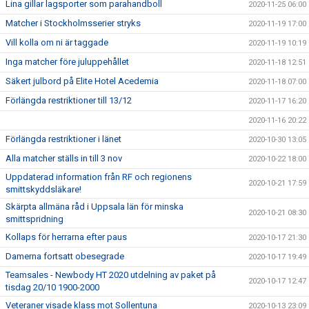
Lina gillar lagsporter som parahandboll
2020-11-25 06:00
Matcher i Stockholmsserier stryks
2020-11-19 17:00
Vill kolla om ni är taggade
2020-11-19 10:19
Inga matcher före juluppehållet
2020-11-18 12:51
Säkert julbord på Elite Hotel Acedemia
2020-11-18 07:00
Förlängda restriktioner till 13/12
2020-11-17 16:20
2020-11-16 20:22
Förlängda restriktioner i länet
2020-10-30 13:05
Alla matcher ställs in till 3 nov
2020-10-22 18:00
Uppdaterad information från RF och regionens
2020-10-21 17:59
smittskyddsläkare!
Skärpta allmäna råd i Uppsala län för minska
2020-10-21 08:30
smittspridning
Kollaps för herrarna efter paus
2020-10-17 21:30
Damerna fortsatt obesegrade
2020-10-17 19:49
Teamsales - Newbody HT 2020 utdelning av paket på
2020-10-17 12:47
tisdag 20/10 1900-2000
Veteraner visade klass mot Sollentuna
2020-10-13 23:09