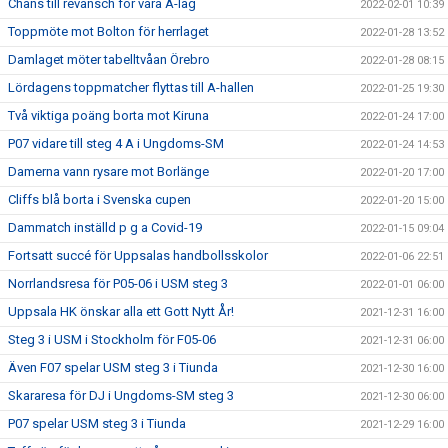
Chans till revansch för våra A-lag
2022-02-01 10:39
Toppmöte mot Bolton för herrlaget
2022-01-28 13:52
Damlaget möter tabelltvåan Örebro
2022-01-28 08:15
Lördagens toppmatcher flyttas till A-hallen
2022-01-25 19:30
Två viktiga poäng borta mot Kiruna
2022-01-24 17:00
P07 vidare till steg 4 A i Ungdoms-SM
2022-01-24 14:53
Damerna vann rysare mot Borlänge
2022-01-20 17:00
Cliffs blå borta i Svenska cupen
2022-01-20 15:00
Dammatch inställd p g a Covid-19
2022-01-15 09:04
Fortsatt succé för Uppsalas handbollsskolor
2022-01-06 22:51
Norrlandsresa för P05-06 i USM steg 3
2022-01-01 06:00
Uppsala HK önskar alla ett Gott Nytt År!
2021-12-31 16:00
Steg 3 i USM i Stockholm för F05-06
2021-12-31 06:00
Även F07 spelar USM steg 3 i Tiunda
2021-12-30 16:00
Skararesa för DJ i Ungdoms-SM steg 3
2021-12-30 06:00
P07 spelar USM steg 3 i Tiunda
2021-12-29 16:00