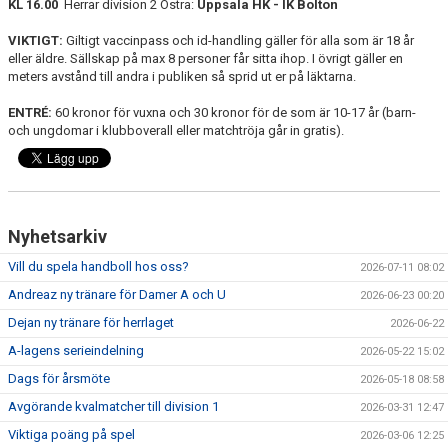
KL 16.00
Herrar division 2 Östra:
Uppsala HK - IK Bolton
VIKTIGT:
Giltigt vaccinpass och id-handling gäller för alla som är 18 år
eller äldre. Sällskap på max 8 personer får sitta ihop. I övrigt gäller en
meters avstånd till andra i publiken så sprid ut er på läktarna.
ENTRÉ:
60 kronor för vuxna och 30 kronor för de som är 10-17 år (barn-
och ungdomar i klubboverall eller matchtröja går in gratis).
Nyhetsarkiv
Vill du spela handboll hos oss?
2026-07-11 08:02
Andreaz ny tränare för Damer A och U
2026-06-23 00:20
Dejan ny tränare för herrlaget
2026-06-22
A-lagens serieindelning
2026-05-22 15:02
Dags för årsmöte
2026-05-18 08:58
Avgörande kvalmatcher till division 1
2026-03-31 12:47
Viktiga poäng på spel
2026-03-06 12:25