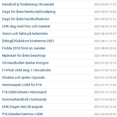
Handboll & föreläsning i Rosendal
2021-09-09 17:22
Dags för årets Newbodyförsäljning
2021-09-07 13:00
Dags för årets handbollsskolor
2021-09-02 12:15
UHK-dag med foto och material
2021-08-24 16:30
Vision och fakta på ledarmöte
2021-08-24 09:37
[Viktigt] Klubbkort hösttermin-2021
2021-08-11 12:16
Födda 2010 först ut i sanden
2021-08-09 20:35
Mjukstart för årets beachcup
2021-08-09 13:00
OS-handbollen startar imorgon
2021-07-23 10:15
F14 fick USM steg 1 i Stockholm
2021-07-20 15:29
Studera och spela i Uppsala
2021-07-16 09:08
Hemmaspel i USM för P14
2021-07-15 13:00
F16 USM-lottade i Härnösand
2021-07-15 10:05
Sommarhandboll i Gottsunda
2021-07-03 08:47
UHK-Dagen den 28 augusti
2021-07-02 15:04
P16 lottades hemma i USM
2021-06-28 09:35