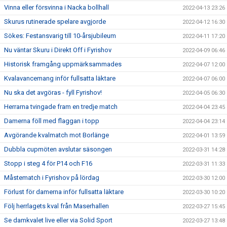
Vinna eller försvinna i Nacka bollhall
2022-04-13 23:26
Skurus rutinerade spelare avgjorde
2022-04-12 16:30
Sökes: Festansvarig till 10-årsjubileum
2022-04-11 17:20
Nu väntar Skuru i Direkt Off i Fyrishov
2022-04-09 06:46
Historisk framgång uppmärksammades
2022-04-07 12:00
Kvalavancemang inför fullsatta läktare
2022-04-07 06:00
Nu ska det avgöras - fyll Fyrishov!
2022-04-05 06:30
Herrarna tvingade fram en tredje match
2022-04-04 23:45
Damerna föll med flaggan i topp
2022-04-04 23:14
Avgörande kvalmatch mot Borlänge
2022-04-01 13:59
Dubbla cupmöten avslutar säsongen
2022-03-31 14:28
Stopp i steg 4 för P14 och F16
2022-03-31 11:33
Måstematch i Fyrishov på lördag
2022-03-30 12:00
Förlust för damerna inför fullsatta läktare
2022-03-30 10:20
Följ herrlagets kval från Maserhallen
2022-03-27 15:45
Se damkvalet live eller via Solid Sport
2022-03-27 13:48