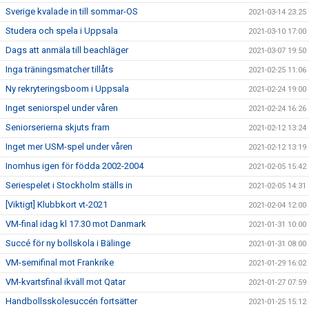
Sverige kvalade in till sommar-OS
2021-03-14 23:25
Studera och spela i Uppsala
2021-03-10 17:00
Dags att anmäla till beachläger
2021-03-07 19:50
Inga träningsmatcher tillåts
2021-02-25 11:06
Ny rekryteringsboom i Uppsala
2021-02-24 19:00
Inget seniorspel under våren
2021-02-24 16:26
Seniorserierna skjuts fram
2021-02-12 13:24
Inget mer USM-spel under våren
2021-02-12 13:19
Inomhus igen för födda 2002-2004
2021-02-05 15:42
Seriespelet i Stockholm ställs in
2021-02-05 14:31
[Viktigt] Klubbkort vt-2021
2021-02-04 12:00
VM-final idag kl 17.30 mot Danmark
2021-01-31 10:00
Succé för ny bollskola i Bälinge
2021-01-31 08:00
VM-semifinal mot Frankrike
2021-01-29 16:02
VM-kvartsfinal ikväll mot Qatar
2021-01-27 07:59
Handbollsskolesuccén fortsätter
2021-01-25 15:12