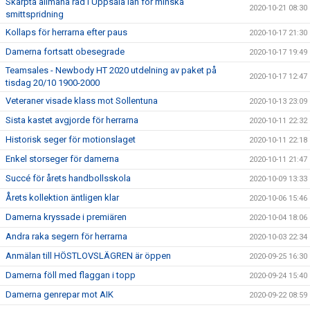
Skärpta allmäna råd i Uppsala län för minska
2020-10-21 08:30
smittspridning
Kollaps för herrarna efter paus
2020-10-17 21:30
Damerna fortsatt obesegrade
2020-10-17 19:49
Teamsales - Newbody HT 2020 utdelning av paket på
2020-10-17 12:47
tisdag 20/10 1900-2000
Veteraner visade klass mot Sollentuna
2020-10-13 23:09
Sista kastet avgjorde för herrarna
2020-10-11 22:32
Historisk seger för motionslaget
2020-10-11 22:18
Enkel storseger för damerna
2020-10-11 21:47
Succé för årets handbollsskola
2020-10-09 13:33
Årets kollektion äntligen klar
2020-10-06 15:46
Damerna kryssade i premiären
2020-10-04 18:06
Andra raka segern för herrarna
2020-10-03 22:34
Anmälan till HÖSTLOVSLÄGREN är öppen
2020-09-25 16:30
Damerna föll med flaggan i topp
2020-09-24 15:40
Damerna genrepar mot AIK
2020-09-22 08:59