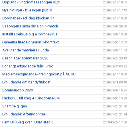
Uppland - ungdomssäsongen slut!
2020-03-12 18:35
Nya riktlinjer - bl a ingen publik
2020-03-12 17:42
Coronabesked idag klockan 17
2020-03-12 10:50
Säsongens sista division 1-match
2020-03-09 20:00
Inställt i Celsius p g a Coronavirus
2020-03-09 13:58
Damerna firade division 1-kontrakt
2020-03-05 12:33
Avslutande matcher i Tiunda
2020-03-02 11:32
Beachläger sommaren 2020
2020-02-28 23:19
Förlängt erbjudande från Turbo
2020-02-24 05:25
Medlemserbjudande - träningskort på ACTIC
2020-02-14 18:00
Erbjudande om bandyfrukost
2020-02-11 08:40
Sommarjobb 2020
2020-02-07 16:25
Flickor 05 till steg 4 i Ungdoms-SM
2020-02-03 15:23
Snart helg igen...
2020-01-20 21:30
Erbjudande: Afternoon tea
2020-01-20 21:24
Fem UHK-lag kvar i USM steg 3
2019-12-27 17:00