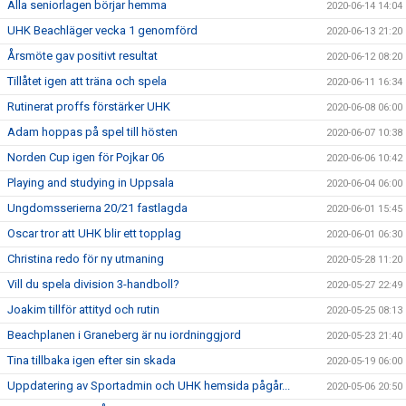
Alla seniorlagen börjar hemma
2020-06-14 14:04
UHK Beachläger vecka 1 genomförd
2020-06-13 21:20
Årsmöte gav positivt resultat
2020-06-12 08:20
Tillåtet igen att träna och spela
2020-06-11 16:34
Rutinerat proffs förstärker UHK
2020-06-08 06:00
Adam hoppas på spel till hösten
2020-06-07 10:38
Norden Cup igen för Pojkar 06
2020-06-06 10:42
Playing and studying in Uppsala
2020-06-04 06:00
Ungdomsserierna 20/21 fastlagda
2020-06-01 15:45
Oscar tror att UHK blir ett topplag
2020-06-01 06:30
Christina redo för ny utmaning
2020-05-28 11:20
Vill du spela division 3-handboll?
2020-05-27 22:49
Joakim tillför attityd och rutin
2020-05-25 08:13
Beachplanen i Graneberg är nu iordninggjord
2020-05-23 21:40
Tina tillbaka igen efter sin skada
2020-05-19 06:00
Uppdatering av Sportadmin och UHK hemsida pågår...
2020-05-06 20:50