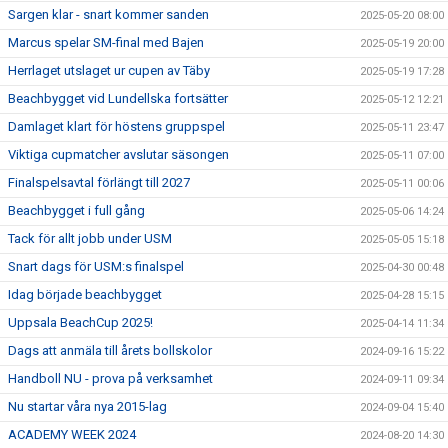
Sargen klar - snart kommer sanden
2025-05-20 08:00
Marcus spelar SM-final med Bajen
2025-05-19 20:00
Herrlaget utslaget ur cupen av Täby
2025-05-19 17:28
Beachbygget vid Lundellska fortsätter
2025-05-12 12:21
Damlaget klart för höstens gruppspel
2025-05-11 23:47
Viktiga cupmatcher avslutar säsongen
2025-05-11 07:00
Finalspelsavtal förlängt till 2027
2025-05-11 00:06
Beachbygget i full gång
2025-05-06 14:24
Tack för allt jobb under USM
2025-05-05 15:18
Snart dags för USM:s finalspel
2025-04-30 00:48
Idag började beachbygget
2025-04-28 15:15
Uppsala BeachCup 2025!
2025-04-14 11:34
Dags att anmäla till årets bollskolor
2024-09-16 15:22
Handboll NU - prova på verksamhet
2024-09-11 09:34
Nu startar våra nya 2015-lag
2024-09-04 15:40
ACADEMY WEEK 2024
2024-08-20 14:30