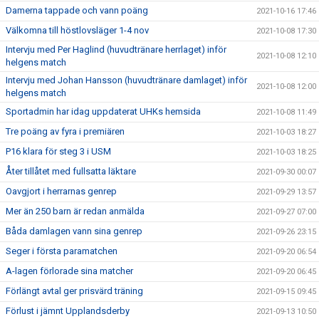
Damerna tappade och vann poäng
2021-10-16 17:46
Välkomna till höstlovsläger 1-4 nov
2021-10-08 17:30
Intervju med Per Haglind (huvudtränare herrlaget) inför
2021-10-08 12:10
helgens match
Intervju med Johan Hansson (huvudtränare damlaget) inför
2021-10-08 12:00
helgens match
Sportadmin har idag uppdaterat UHKs hemsida
2021-10-08 11:49
Tre poäng av fyra i premiären
2021-10-03 18:27
P16 klara för steg 3 i USM
2021-10-03 18:25
Åter tillåtet med fullsatta läktare
2021-09-30 00:07
Oavgjort i herrarnas genrep
2021-09-29 13:57
Mer än 250 barn är redan anmälda
2021-09-27 07:00
Båda damlagen vann sina genrep
2021-09-26 23:15
Seger i första paramatchen
2021-09-20 06:54
A-lagen förlorade sina matcher
2021-09-20 06:45
Förlängt avtal ger prisvärd träning
2021-09-15 09:45
Förlust i jämnt Upplandsderby
2021-09-13 10:50