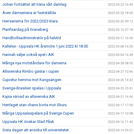
Johan fortsätter att träna vårt damlag
2022-05-23 16:44
Även damseriena är fastställda
2022-05-20 18:00
Herrserierna för 2022/2023 klara
2022-05-20 09:12
Planfixardag på Graneberg
2022-05-16 07:18
Handbollsadministratör på halvtid
2022-05-11 16:00
Kallelse - Uppsala HK årsmöte 1 juni 2022 kl 18.00
2022-05-08 16:00
Hannah väljer också spel i AIK
2022-05-04 16:48
Många nya motståndare för damerna
2022-04-28 08:05
Allsvenska Rimbo gästar i cupen
2022-04-27 10:46
Cupretur hemma mot Kungsängen
2022-04-26 14:42
Sverige-Brasilien spelas i Uppsala
2022-04-25 23:41
Kajsa värvad av allsvenska AIK
2022-04-21 14:46
Herrlaget utan chans borta mot Skuru
2022-04-17 17:00
Många Uppsalaspelare på Sverige Cupen
2022-04-17 10:08
Uppsala HK önskar Glad Påsk
2022-04-16 11:40
Sista dagen att ansöka till universitetet
2022-04-14 09:21