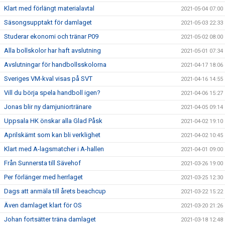
Klart med förlängt materialavtal
2021-05-04 07:00
Säsongsupptakt för damlaget
2021-05-03 22:33
Studerar ekonomi och tränar P09
2021-05-02 08:00
Alla bollskolor har haft avslutning
2021-05-01 07:34
Avslutningar för handbollsskolorna
2021-04-17 18:06
Sveriges VM-kval visas på SVT
2021-04-16 14:55
Vill du börja spela handboll igen?
2021-04-06 15:27
Jonas blir ny damjuniortränare
2021-04-05 09:14
Uppsala HK önskar alla Glad Påsk
2021-04-02 19:10
Aprilskämt som kan bli verklighet
2021-04-02 10:45
Klart med A-lagsmatcher i A-hallen
2021-04-01 09:00
Från Sunnersta till Sävehof
2021-03-26 19:00
Per förlänger med herrlaget
2021-03-25 12:30
Dags att anmäla till årets beachcup
2021-03-22 15:22
Även damlaget klart för OS
2021-03-20 21:26
Johan fortsätter träna damlaget
2021-03-18 12:48