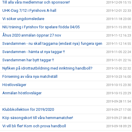
Till alla våra medlemmar och sponsorer!
2019-12-09 15:15
UHK-Dag 7/12 i Fyrishovs A-hall
2019-12-01 22:33
Vi söker ungdomsledare
2019-11-18 23:00
NIU träning i Fyrishov för spelare födda 04/05
2019-11-15 09:32
Åhus 2020 anmälan öppnar 27 nov
2019-11-12 16:23
Svandammen - nu skall taggarna (endast nya) fungera igen
2019-11-12 14:55
Svandammen - hämta ut nya taggar !!
2019-11-05 22:24
Svandammen har bytt taggar !!
2019-11-01 22:16
Nyfiken på idrottsutbildning med inriktning handboll?
2019-10-30 22:32
Försening av våra nya matchställ
2019-10-23 16:00
Höstlovsläger
2019-10-15 23:30
Anmälan höstlovsläger
2019-10-15 23:29
2019-09-28 11:54
Klubbkollektion för 2019/2020
2019-09-27 17:00
Köp säsongskort till våra hemmamatcher!
2019-09-27 08:40
Vi vill bli fler! Kom och prova handboll
2019-09-18 09:29