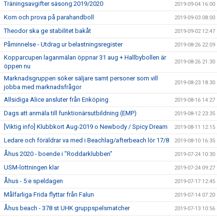
Träningsavgifter säsong 2019/2020
2019-09-04 16:00
Kom och prova på parahandboll
2019-09-03 08:00
Theodor ska ge stabilitet bakåt
2019-09-02 12:47
Påminnelse - Utdrag ur belastningsregister
2019-08-26 22:09
Kopparcupen laganmälan öppnar 31 aug + Hallbybollen är
2019-08-26 21:30
öppen nu
Marknadsgruppen söker säljare samt personer som vill
2019-08-23 18:30
jobba med marknadsfrågor
Allsidiga Alice ansluter från Enköping
2019-08-16 14:27
Dags att anmäla till funktionärsutbildning (EMP)
2019-08-12 23:35
[Viktig info] Klubbkort Aug-2019 o Newbody / Spicy Dream
2019-08-11 12:15
Ledare och föräldrar va med i Beachlag/afterbeach lör 17/8
2019-08-10 16:35
Åhus 2020 - boende i "Roddarklubben"
2019-07-24 10:30
USM-lottningen klar
2019-07-24 09:27
Åhus - 5:e speldagen
2019-07-17 12:45
Målfarliga Frida flyttar från Falun
2019-07-14 07:20
Åhus beach - 378 st UHK gruppspelsmatcher
2019-07-13 10:56