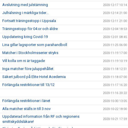
Avslutning med julstämning
2020-12-17 10:14
Julhälsning i märkliga tider...
2020-12-14 21:00
Fortsatt träningsstopp i Uppsala
2020-12-11 21:00
Träningsstopp för 04:or och äldre
2020-12-04 18:53
Uppdatering kring Covid-19
2020-12-01 08:45
Lina gillar lagsporter som parahandboll
2020-11-25 06:00
Matcher i Stockholmsserier stryks
2020-11-19 17:00
Vill kolla om ni är taggade
2020-11-19 10:19
Inga matcher före juluppehållet
2020-11-18 12:51
Säkert julbord på Elite Hotel Acedemia
2020-11-18 07:00
Förlängda restriktioner till 13/12
2020-11-17 16:20
2020-11-16 20:22
Förlängda restriktioner i länet
2020-10-30 13:05
Alla matcher ställs in till 3 nov
2020-10-22 18:00
Uppdaterad information från RF och regionens
2020-10-21 17:59
smittskyddsläkare!