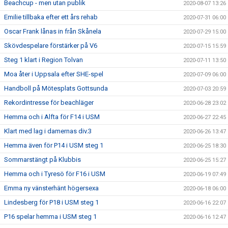
Beachcup - men utan publik
2020-08-07 13:26
Emilie tillbaka efter ett års rehab
2020-07-31 06:00
Oscar Frank lånas in från Skånela
2020-07-29 15:00
Skövdespelare förstärker på V6
2020-07-15 15:59
Steg 1 klart i Region Tolvan
2020-07-11 13:50
Moa åter i Uppsala efter SHE-spel
2020-07-09 06:00
Handboll på Mötesplats Gottsunda
2020-07-03 20:59
Rekordintresse för beachläger
2020-06-28 23:02
Hemma och i Alfta för F14 i USM
2020-06-27 22:45
Klart med lag i damernas div.3
2020-06-26 13:47
Hemma även för P14 i USM steg 1
2020-06-25 18:30
Sommarstängt på Klubbis
2020-06-25 15:27
Hemma och i Tyresö för F16 i USM
2020-06-19 07:49
Emma ny vänsterhänt högersexa
2020-06-18 06:00
Lindesberg för P18 i USM steg 1
2020-06-16 22:07
P16 spelar hemma i USM steg 1
2020-06-16 12:47