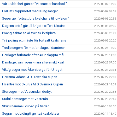
Vår klubbchef gästar "Vi snackar handboll"
2022-03-07 17:00
Förlust i toppmötet med Kungsängen
2022-03-07 09:52
Seger ger fortsatt bra kvalchans till division 1
2022-03-06 20:55
Dagens entré går till krigets offer i Ukraina
2022-03-06 08:30
Poäng säkrar en allsvensk kvalplats
2022-03-05 20:21
Två poäng ett måste för fortsatt kvalchans
2022-03-05 20:20
Tredje segern för motionslaget i damtrean
2022-02-28 16:00
Herrlaget förlorade efter 43 insläppta mål
2022-02-28 11:00
Damlaget vann igen - nära allsvenskt kval
2022-02-28 07:00
Viktig seger mot Åkersberga för U-laget
2022-02-27 22:34
Herrarna vidare i ATG Svenska cupen
2022-02-22 22:01
Fri entré mot Skuru i ATG Svenska Cupen
2022-02-21 14:39
Storseger mot Vassunda i derbyt
2022-02-20 20:58
Stabil damseger mot Västerås
2022-02-20 20:49
Skuru hemma i cupen på tisdag
2022-02-15 06:00
Segrar mot Lidingö ger två kvalplatser
2022-02-14 15:40