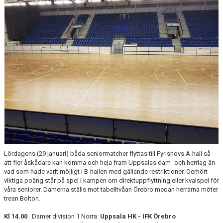
Lördagens (29 januari) båda seniormatcher flyttas till Fyrishovs A-hall så
att fler åskådare kan komma och heja fram Uppsalas dam- och herrlag än
vad som hade varit möjligt i B-hallen med gällande restriktioner. Oerhört
viktiga poäng står på spel i kampen om direktuppflyttning eller kvalspel för
våra seniorer. Damerna ställs mot tabelltvåan Örebro medan herrarna möter
trean Bolton.
Kl 14.00
Damer division 1 Norra:
Uppsala HK - IFK Örebro