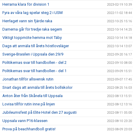
Herrarna klara för division 1
2023-02-19 10:39
Fyra av våra lag spelar steg 2 i USM
2022-11-02 18:44
Herrlaget vann sin fjärde raka
2022-10-25 15:16
Damerna går för tredje raka segern
2022-10-14 14:25
Viktigt toppmöte hemma mot Täby
2022-10-14 14:18
Dags att anmäla till årets höstlovsläger
2022-10-14 13:07
Sverige-Brasilen i Uppsala den 29/9
2022-09-20 16:17
Politikernas svar till handbollen - del 2
2022-09-10 08:00
Politikernas svar till handbollen - del 1
2022-09-09 15:51
Jonathan tillför allsvensk rutin
2022-09-07 17:45
Snart dags att anmäla till årets bollskolor
2022-08-25 16:03
Anton åter från Skånela till Uppsala
2022-08-13 15:51
Lovisa tillför rutin inne på linjen
2022-08-12 13:16
Jubileumsfest på Elite Hotel den 27 augusti
2022-08-11 05:00
Uppsala vann P16-klassen
2022-08-10 23:20
Prova på beachhandboll gratis!
2022-08-09 23:03