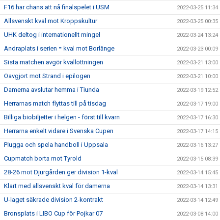
F16 har chans att nå finalspelet i USM
2022-03-25 11:34
Allsvenskt kval mot Kroppskultur
2022-03-25 00:35
UHK deltog i internationellt mingel
2022-03-24 13:24
Andraplats i serien = kval mot Borlänge
2022-03-23 00:09
Sista matchen avgör kvallottningen
2022-03-21 13:00
Oavgjort mot Strand i epilogen
2022-03-21 10:00
Damerna avslutar hemma i Tiunda
2022-03-19 12:52
Herrarnas match flyttas till på tisdag
2022-03-17 19:00
Billiga biobiljetter i helgen - först till kvarn
2022-03-17 16:30
Herrarna enkelt vidare i Svenska Cupen
2022-03-17 14:15
Plugga och spela handboll i Uppsala
2022-03-16 13:27
Cupmatch borta mot Tyrold
2022-03-15 08:39
28-26 mot Djurgården ger division 1-kval
2022-03-14 15:45
Klart med allsvenskt kval för damerna
2022-03-14 13:31
U-laget säkrade division 2-kontrakt
2022-03-14 12:49
Bronsplats i LIBO Cup för Pojkar 07
2022-03-08 14:00