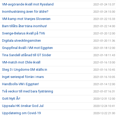
VM-avgörande ikväll mot Ryssland
2021-01-24 15:37
Inomhusträning även för äldre?
2021-01-24 15:00
VM-kamp mot Vranjes Slovenien
2021-01-22 15:33
Barn tillåts åter träna inomhus!
2021-01-22 14:00
Sverige-Belarus ikväll på TV6
2021-01-20 12:00
Digitala utvecklingsmöten
2021-01-20 11:36
Gruppfinal ikväll i VM mot Egypten
2021-01-18 12:00
Tina Sandell utlånad till GT Söder
2021-01-18 11:43
VM-match mot Chile ikväll
2021-01-16 13:00
Steg 3 i Ungdoms-SM ställs in
2021-01-16 10:45
Inget seriespel förrän i mars
2021-01-16 10:05
Handbolls-VM i Egypten!
2021-01-14 12:00
Två veckor till med bara fysträning
2021-01-07 16:31
Gott Nytt År!
2020-12-31 12:00
Uppsala HK önskar God Jul
2020-12-24 10:41
Uppdatering om Covid-19
2020-12-22 21:00