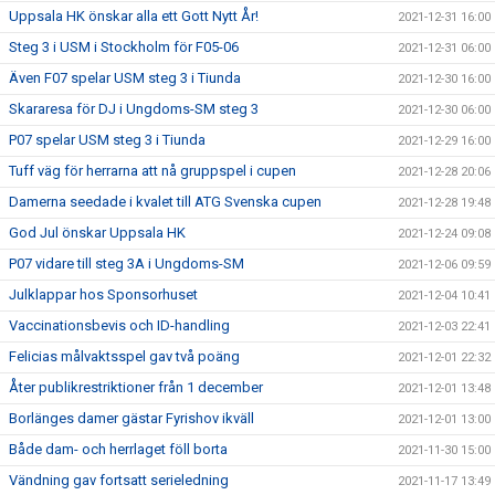
Uppsala HK önskar alla ett Gott Nytt År!
2021-12-31 16:00
Steg 3 i USM i Stockholm för F05-06
2021-12-31 06:00
Även F07 spelar USM steg 3 i Tiunda
2021-12-30 16:00
Skararesa för DJ i Ungdoms-SM steg 3
2021-12-30 06:00
P07 spelar USM steg 3 i Tiunda
2021-12-29 16:00
Tuff väg för herrarna att nå gruppspel i cupen
2021-12-28 20:06
Damerna seedade i kvalet till ATG Svenska cupen
2021-12-28 19:48
God Jul önskar Uppsala HK
2021-12-24 09:08
P07 vidare till steg 3A i Ungdoms-SM
2021-12-06 09:59
Julklappar hos Sponsorhuset
2021-12-04 10:41
Vaccinationsbevis och ID-handling
2021-12-03 22:41
Felicias målvaktsspel gav två poäng
2021-12-01 22:32
Åter publikrestriktioner från 1 december
2021-12-01 13:48
Borlänges damer gästar Fyrishov ikväll
2021-12-01 13:00
Både dam- och herrlaget föll borta
2021-11-30 15:00
Vändning gav fortsatt serieledning
2021-11-17 13:49