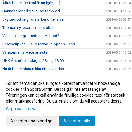
Åhus beach festival är nu igång :-)
2019-07-12 22:24
Hannahs längd ger ökad räckvidd
2019-07-04 15:56
Skyttedrottning förstärker offensiven
2019-06-28 08:27
Thomas ny ledare i damstaben
2019-06-19 17:49
Vill du bli ungdomstränare i höst?
2019-06-13 17:19
Beachcup lör 17 aug Mixad- o öppen klass
2019-06-02 21:15
Vänsterhänta Alice ansluter
2019-05-31 17:02
UHK Årsmöte tisdagen 28 maj 18:00
2019-05-22 15:19
Nu är beachplanen klar att användas
2019-05-20 22:09
Erica första nyförvärvet
2019-05-19 11:24
För att hemsidan ska fungera korrekt använder vi nödvändiga
UHK Beach träningstider på Graneberg och Campus
2019-05-16 23:01
cookies från SportAdmin. Dessa går inte att stänga av.
Grattis Marcus, U17
2019-05-10 07:19
Föreningen kan också använda frivilliga cookies, t.ex. för statistik
eller marknadsföring. Du väljer själv om du vill acceptera dessa.
Damer U upp i division 2
2019-05-01 09:02
Anpassa dina val
UHK NYHETSBREV
2019-04-30 16:35
UHK Beachträning, dags att ansöka om träningstider
2019-04-28 23:31
Acceptera nödvändiga
Acceptera alla
Division 1-kval på söndag
2019-03-19 17:43