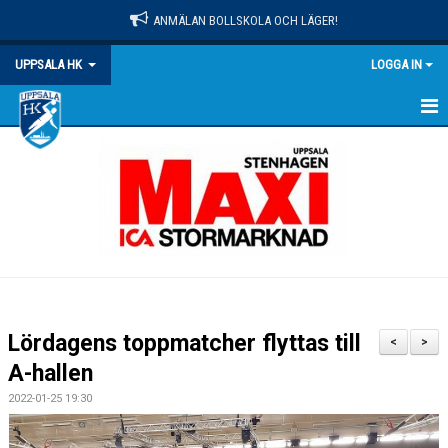
ANMÄLAN BOLLSKOLA OCH LÄGER!
UPPSALA HK
LOGGA IN
HEM
NYHETER
OM KLUBBEN
MATCHER
KALENDER
Lördagens toppmatcher flyttas till
<
>
KONTAKT
A-hallen
2022-01-25 19:30
DOKUMENT
PRAKTISK INFO