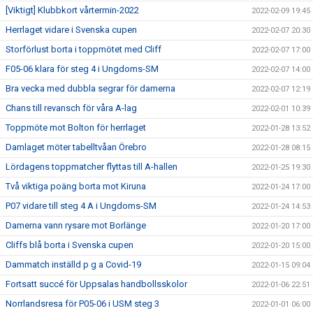
[Viktigt] Klubbkort vårtermin-2022
2022-02-09 19:45
Herrlaget vidare i Svenska cupen
2022-02-07 20:30
Storförlust borta i toppmötet med Cliff
2022-02-07 17:00
F05-06 klara för steg 4 i Ungdoms-SM
2022-02-07 14:00
Bra vecka med dubbla segrar för damerna
2022-02-07 12:19
Chans till revansch för våra A-lag
2022-02-01 10:39
Toppmöte mot Bolton för herrlaget
2022-01-28 13:52
Damlaget möter tabelltvåan Örebro
2022-01-28 08:15
Lördagens toppmatcher flyttas till A-hallen
2022-01-25 19:30
Två viktiga poäng borta mot Kiruna
2022-01-24 17:00
P07 vidare till steg 4 A i Ungdoms-SM
2022-01-24 14:53
Damerna vann rysare mot Borlänge
2022-01-20 17:00
Cliffs blå borta i Svenska cupen
2022-01-20 15:00
Dammatch inställd p g a Covid-19
2022-01-15 09:04
Fortsatt succé för Uppsalas handbollsskolor
2022-01-06 22:51
Norrlandsresa för P05-06 i USM steg 3
2022-01-01 06:00