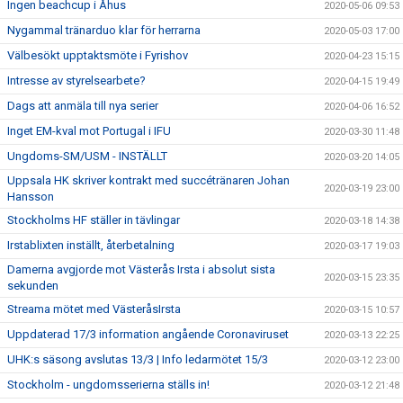
Ingen beachcup i Åhus
2020-05-06 09:53
Nygammal tränarduo klar för herrarna
2020-05-03 17:00
Välbesökt upptaktsmöte i Fyrishov
2020-04-23 15:15
Intresse av styrelsearbete?
2020-04-15 19:49
Dags att anmäla till nya serier
2020-04-06 16:52
Inget EM-kval mot Portugal i IFU
2020-03-30 11:48
Ungdoms-SM/USM - INSTÄLLT
2020-03-20 14:05
Uppsala HK skriver kontrakt med succétränaren Johan
2020-03-19 23:00
Hansson
Stockholms HF ställer in tävlingar
2020-03-18 14:38
Irstablixten inställt, återbetalning
2020-03-17 19:03
Damerna avgjorde mot Västerås Irsta i absolut sista
2020-03-15 23:35
sekunden
Streama mötet med VästeråsIrsta
2020-03-15 10:57
Uppdaterad 17/3 information angående Coronaviruset
2020-03-13 22:25
UHK:s säsong avslutas 13/3 | Info ledarmötet 15/3
2020-03-12 23:00
Stockholm - ungdomsserierna ställs in!
2020-03-12 21:48