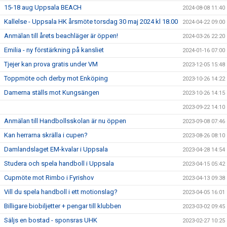
15-18 aug Uppsala BEACH
2024-08-08 11:40
Kallelse - Uppsala HK årsmöte torsdag 30 maj 2024 kl 18.00
2024-04-22 09:00
Anmälan till årets beachläger är öppen!
2024-03-26 22:20
Emilia - ny förstärkning på kansliet
2024-01-16 07:00
Tjejer kan prova gratis under VM
2023-12-05 15:48
Toppmöte och derby mot Enköping
2023-10-26 14:22
Damerna ställs mot Kungsängen
2023-10-26 14:15
2023-09-22 14:10
Anmälan till Handbollsskolan är nu öppen
2023-09-08 07:46
Kan herrarna skrälla i cupen?
2023-08-26 08:10
Damlandslaget EM-kvalar i Uppsala
2023-04-28 14:54
Studera och spela handboll i Uppsala
2023-04-15 05:42
Cupmöte mot Rimbo i Fyrishov
2023-04-13 09:38
Vill du spela handboll i ett motionslag?
2023-04-05 16:01
Billigare biobiljetter + pengar till klubben
2023-03-02 09:45
Säljs en bostad - sponsras UHK
2023-02-27 10:25