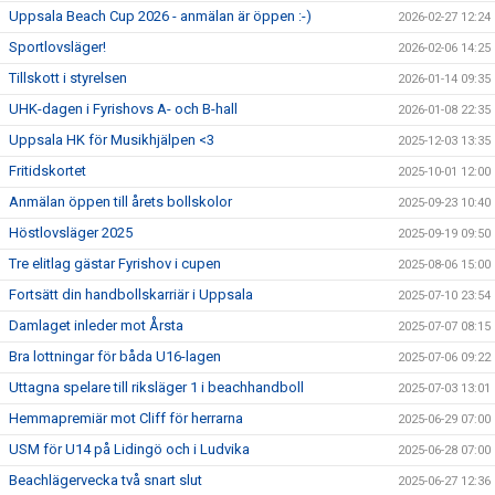
Uppsala Beach Cup 2026 - anmälan är öppen :-)
2026-02-27 12:24
Sportlovsläger!
2026-02-06 14:25
Tillskott i styrelsen
2026-01-14 09:35
UHK-dagen i Fyrishovs A- och B-hall
2026-01-08 22:35
Uppsala HK för Musikhjälpen <3
2025-12-03 13:35
Fritidskortet
2025-10-01 12:00
Anmälan öppen till årets bollskolor
2025-09-23 10:40
Höstlovsläger 2025
2025-09-19 09:50
Tre elitlag gästar Fyrishov i cupen
2025-08-06 15:00
Fortsätt din handbollskarriär i Uppsala
2025-07-10 23:54
Damlaget inleder mot Årsta
2025-07-07 08:15
Bra lottningar för båda U16-lagen
2025-07-06 09:22
Uttagna spelare till riksläger 1 i beachhandboll
2025-07-03 13:01
Hemmapremiär mot Cliff för herrarna
2025-06-29 07:00
USM för U14 på Lidingö och i Ludvika
2025-06-28 07:00
Beachlägervecka två snart slut
2025-06-27 12:36