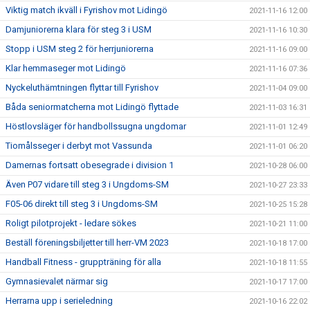
Viktig match ikväll i Fyrishov mot Lidingö
2021-11-16 12:00
Damjuniorerna klara för steg 3 i USM
2021-11-16 10:30
Stopp i USM steg 2 för herrjuniorerna
2021-11-16 09:00
Klar hemmaseger mot Lidingö
2021-11-16 07:36
Nyckeluthämtningen flyttar till Fyrishov
2021-11-04 09:00
Båda seniormatcherna mot Lidingö flyttade
2021-11-03 16:31
Höstlovsläger för handbollssugna ungdomar
2021-11-01 12:49
Tiomålsseger i derbyt mot Vassunda
2021-11-01 06:20
Damernas fortsatt obesegrade i division 1
2021-10-28 06:00
Även P07 vidare till steg 3 i Ungdoms-SM
2021-10-27 23:33
F05-06 direkt till steg 3 i Ungdoms-SM
2021-10-25 15:28
Roligt pilotprojekt - ledare sökes
2021-10-21 11:00
Beställ föreningsbiljetter till herr-VM 2023
2021-10-18 17:00
Handball Fitness - gruppträning för alla
2021-10-18 11:55
Gymnasievalet närmar sig
2021-10-17 17:00
Herrarna upp i serieledning
2021-10-16 22:02