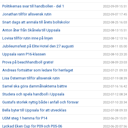
Politikernas svar till handbollen - del 1
2022-09-09 15:51
Jonathan tillför allsvensk rutin
2022-09-07 17:45
Snart dags att anmäla till årets bollskolor
2022-08-25 16:03
Anton åter från Skånela till Uppsala
2022-08-13 15:51
Lovisa tillför rutin inne på linjen
2022-08-12 13:16
Jubileumsfest på Elite Hotel den 27 augusti
2022-08-11 05:00
Uppsala vann P16-klassen
2022-08-10 23:20
Prova på beachhandboll gratis!
2022-08-09 23:03
Andreas fortsätter som ledare för herrlaget
2022-07-21 09:33
Lisa Österman tillför allsvensk rutin
2022-07-19 08:39
Samel ska göra dammålvakterna bättre
2022-07-16 16:42
Studera och spela handboll i Uppsala
2022-07-12 08:24
Gustafs storlek nyttig både i anfall och försvar
2022-07-10 20:34
Bella byter till Uppsala för att utvecklas
2022-07-08 09:33
USM steg 1 hemma för P14
2022-06-29 15:01
Lyckad Eken Cup för P09 och P05-06
2022-06-20 07:56