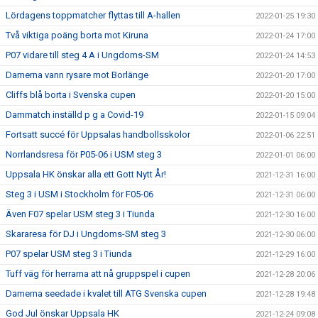
Lördagens toppmatcher flyttas till A-hallen
2022-01-25 19:30
Två viktiga poäng borta mot Kiruna
2022-01-24 17:00
P07 vidare till steg 4 A i Ungdoms-SM
2022-01-24 14:53
Damerna vann rysare mot Borlänge
2022-01-20 17:00
Cliffs blå borta i Svenska cupen
2022-01-20 15:00
Dammatch inställd p g a Covid-19
2022-01-15 09:04
Fortsatt succé för Uppsalas handbollsskolor
2022-01-06 22:51
Norrlandsresa för P05-06 i USM steg 3
2022-01-01 06:00
Uppsala HK önskar alla ett Gott Nytt År!
2021-12-31 16:00
Steg 3 i USM i Stockholm för F05-06
2021-12-31 06:00
Även F07 spelar USM steg 3 i Tiunda
2021-12-30 16:00
Skararesa för DJ i Ungdoms-SM steg 3
2021-12-30 06:00
P07 spelar USM steg 3 i Tiunda
2021-12-29 16:00
Tuff väg för herrarna att nå gruppspel i cupen
2021-12-28 20:06
Damerna seedade i kvalet till ATG Svenska cupen
2021-12-28 19:48
God Jul önskar Uppsala HK
2021-12-24 09:08