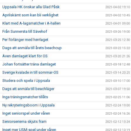
Uppsala HK önskar alla Glad Påsk
2021-04-02 19:10
Aprilskämt som kan bli verklighet
2021-04-02 10:45
Klart med A-lagsmatcher i A-hallen
2021-04-01 09:00
Från Sunnersta till Sävehof
2021-03-26 19:00
Per förlänger med herrlaget
2021-03-25 12:30
Dags att anmäla till årets beachcup
2021-03-22 15:22
Även damlaget klart för OS
2021-03-20 21:26
Johan fortsätter träna damlaget
2021-03-18 12:48
Sverige kvalade in till sommar-OS
2021-03-14 23:25
Studera och spela i Uppsala
2021-03-10 17:00
Dags att anmäla till beachläger
2021-03-07 19:50
Inga träningsmatcher tillåts
2021-02-25 11:06
Ny rekryteringsboom i Uppsala
2021-02-24 19:00
Inget seniorspel under våren
2021-02-24 16:26
Seniorserierna skjuts fram
2021-02-12 13:24
Inget mer USM-spel under våren
2021-02-12 13:19