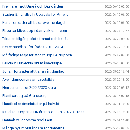
Premiärer mot Umeå och Djurgården
2022-06-13 07:30
Studier & handboll i Uppsala för Amelie
2022-06-12 06:00
Perra fortsätter att basa över herrlaget
2022-06-10 06:00
Ebba tar klivet upp i damverksamheten
2022-06-07 10:57
Tilda en tillgång både framåt och bakåt
2022-05-29 09:50
Beachhandboll för födda 2013-2014
2022-05-27 13:00
Målfarliga Maja tar steget upp i A-truppen
2022-05-27 07:00
Felicia vill utveckla sitt målvaktsspel
2022-05-25 07:00
Johan fortsätter att träna vårt damlag
2022-05-23 16:44
Även damseriena är fastställda
2022-05-20 18:00
Herrserierna för 2022/2023 klara
2022-05-20 09:12
Planfixardag på Graneberg
2022-05-16 07:18
Handbollsadministratör på halvtid
2022-05-11 16:00
Kallelse - Uppsala HK årsmöte 1 juni 2022 kl 18.00
2022-05-08 16:00
Hannah väljer också spel i AIK
2022-05-04 16:48
Många nya motståndare för damerna
2022-04-28 08:05