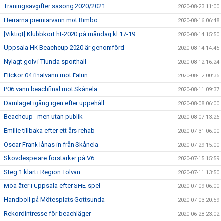
Träningsavgifter säsong 2020/2021
2020-08-23 11:00
Herrarna premiärvann mot Rimbo
2020-08-16 06:48
[Viktigt] Klubbkort ht-2020 på måndag kl 17-19
2020-08-14 15:50
Uppsala HK Beachcup 2020 är genomförd
2020-08-14 14:45
Nylagt golv i Tiunda sporthall
2020-08-12 16:24
Flickor 04 finalvann mot Falun
2020-08-12 00:35
P06 vann beachfinal mot Skånela
2020-08-11 09:37
Damlaget igång igen efter uppehåll
2020-08-08 06:00
Beachcup - men utan publik
2020-08-07 13:26
Emilie tillbaka efter ett års rehab
2020-07-31 06:00
Oscar Frank lånas in från Skånela
2020-07-29 15:00
Skövdespelare förstärker på V6
2020-07-15 15:59
Steg 1 klart i Region Tolvan
2020-07-11 13:50
Moa åter i Uppsala efter SHE-spel
2020-07-09 06:00
Handboll på Mötesplats Gottsunda
2020-07-03 20:59
Rekordintresse för beachläger
2020-06-28 23:02