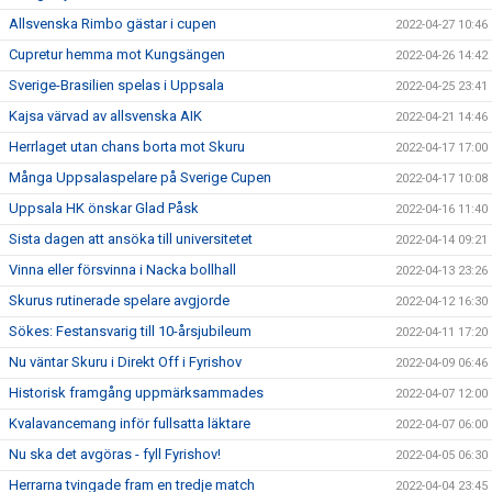
Allsvenska Rimbo gästar i cupen
2022-04-27 10:46
Cupretur hemma mot Kungsängen
2022-04-26 14:42
Sverige-Brasilien spelas i Uppsala
2022-04-25 23:41
Kajsa värvad av allsvenska AIK
2022-04-21 14:46
Herrlaget utan chans borta mot Skuru
2022-04-17 17:00
Många Uppsalaspelare på Sverige Cupen
2022-04-17 10:08
Uppsala HK önskar Glad Påsk
2022-04-16 11:40
Sista dagen att ansöka till universitetet
2022-04-14 09:21
Vinna eller försvinna i Nacka bollhall
2022-04-13 23:26
Skurus rutinerade spelare avgjorde
2022-04-12 16:30
Sökes: Festansvarig till 10-årsjubileum
2022-04-11 17:20
Nu väntar Skuru i Direkt Off i Fyrishov
2022-04-09 06:46
Historisk framgång uppmärksammades
2022-04-07 12:00
Kvalavancemang inför fullsatta läktare
2022-04-07 06:00
Nu ska det avgöras - fyll Fyrishov!
2022-04-05 06:30
Herrarna tvingade fram en tredje match
2022-04-04 23:45