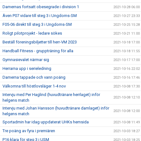
Damernas fortsatt obesegrade i division 1
2021-10-28 06:00
Även P07 vidare till steg 3 i Ungdoms-SM
2021-10-27 23:33
F05-06 direkt till steg 3 i Ungdoms-SM
2021-10-25 15:28
Roligt pilotprojekt - ledare sökes
2021-10-21 11:00
Beställ föreningsbiljetter till herr-VM 2023
2021-10-18 17:00
Handball Fitness - gruppträning för alla
2021-10-18 11:55
Gymnasievalet närmar sig
2021-10-17 17:00
Herrarna upp i serieledning
2021-10-16 22:02
Damerna tappade och vann poäng
2021-10-16 17:46
Välkomna till höstlovsläger 1-4 nov
2021-10-08 17:30
Intervju med Per Haglind (huvudtränare herrlaget) inför
2021-10-08 12:10
helgens match
Intervju med Johan Hansson (huvudtränare damlaget) inför
2021-10-08 12:00
helgens match
Sportadmin har idag uppdaterat UHKs hemsida
2021-10-08 11:49
Tre poäng av fyra i premiären
2021-10-03 18:27
P16 klara för steg 3 i USM
2021-10-03 18:25