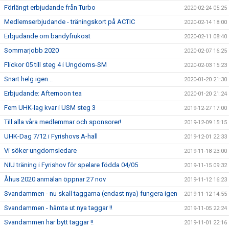
Förlängt erbjudande från Turbo
2020-02-24 05:25
Medlemserbjudande - träningskort på ACTIC
2020-02-14 18:00
Erbjudande om bandyfrukost
2020-02-11 08:40
Sommarjobb 2020
2020-02-07 16:25
Flickor 05 till steg 4 i Ungdoms-SM
2020-02-03 15:23
Snart helg igen...
2020-01-20 21:30
Erbjudande: Afternoon tea
2020-01-20 21:24
Fem UHK-lag kvar i USM steg 3
2019-12-27 17:00
Till alla våra medlemmar och sponsorer!
2019-12-09 15:15
UHK-Dag 7/12 i Fyrishovs A-hall
2019-12-01 22:33
Vi söker ungdomsledare
2019-11-18 23:00
NIU träning i Fyrishov för spelare födda 04/05
2019-11-15 09:32
Åhus 2020 anmälan öppnar 27 nov
2019-11-12 16:23
Svandammen - nu skall taggarna (endast nya) fungera igen
2019-11-12 14:55
Svandammen - hämta ut nya taggar !!
2019-11-05 22:24
Svandammen har bytt taggar !!
2019-11-01 22:16