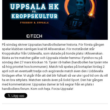
På söndag skriver Uppsalas handbollsdamer historia. För första gången
spelar klubben nämligen kval till Allsvenskan. För motståndet står
Kroppskultur från Uddevalla, som slutade på tionde plats i Allsvenskan.
Bästa av tre matcher gäller och Uppsala inleder hemma i Fyrishov nu på
söndag den 27 mars klockan 16. Tyvärr i B-hallen (handbollen har tyvärr inte
så hög prioritet hos kommunen). Match två spelas på bortaplan lördag 2
april och en eventuellt tredje och avgörande match även den i Uddevalla
lördagen efter. Vi utgår ifrån att det blir fullsatt så var ute i god tid om du vill
ha en bra sittplats. Matchen sänds även på Solid Sport. Den här gången
med kommentatorer. Uppsalas damer är två segrar från en plats i
handbollens finrum. Kom och heja. Forza Uppsala!