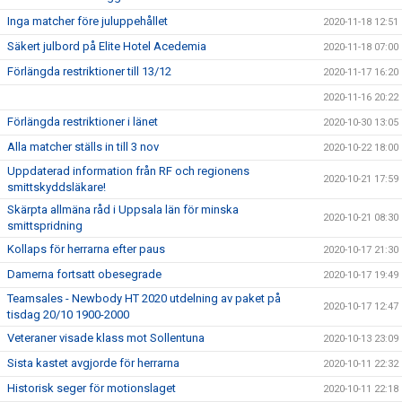
Inga matcher före juluppehållet
2020-11-18 12:51
Säkert julbord på Elite Hotel Acedemia
2020-11-18 07:00
Förlängda restriktioner till 13/12
2020-11-17 16:20
2020-11-16 20:22
Förlängda restriktioner i länet
2020-10-30 13:05
Alla matcher ställs in till 3 nov
2020-10-22 18:00
Uppdaterad information från RF och regionens
2020-10-21 17:59
smittskyddsläkare!
Skärpta allmäna råd i Uppsala län för minska
2020-10-21 08:30
smittspridning
Kollaps för herrarna efter paus
2020-10-17 21:30
Damerna fortsatt obesegrade
2020-10-17 19:49
Teamsales - Newbody HT 2020 utdelning av paket på
2020-10-17 12:47
tisdag 20/10 1900-2000
Veteraner visade klass mot Sollentuna
2020-10-13 23:09
Sista kastet avgjorde för herrarna
2020-10-11 22:32
Historisk seger för motionslaget
2020-10-11 22:18