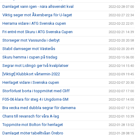
Damlaget vann igen - nära allsvenskt kval
2022-02-28 07:00
Viktig seger mot Åkersberga för U-laget
2022-02-27 22:34
Herrarna vidare i ATG Svenska cupen
2022-02-22 22:01
Fri entré mot Skuru i ATG Svenska Cupen
2022-02-21 14:39
Storseger mot Vassunda i derbyt
2022-02-20 20:58
Stabil damseger mot Västerås
2022-02-20 20:49
Skuru hemma i cupen på tisdag
2022-02-15 06:00
Segrar mot Lidingö ger två kvalplatser
2022-02-14 15:40
[Viktigt] Klubbkort vårtermin-2022
2022-02-09 19:45
Herrlaget vidare i Svenska cupen
2022-02-07 20:30
Storförlust borta i toppmötet med Cliff
2022-02-07 17:00
F05-06 klara för steg 4 i Ungdoms-SM
2022-02-07 14:00
Bra vecka med dubbla segrar för damerna
2022-02-07 12:19
Chans till revansch för våra A-lag
2022-02-01 10:39
Toppmöte mot Bolton för herrlaget
2022-01-28 13:52
Damlaget möter tabelltvåan Örebro
2022-01-28 08:15