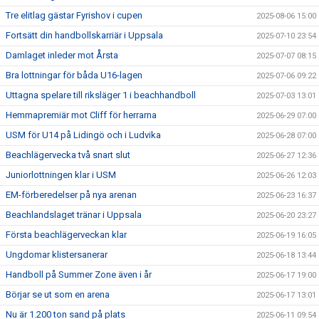
Tre elitlag gästar Fyrishov i cupen
2025-08-06 15:00
Fortsätt din handbollskarriär i Uppsala
2025-07-10 23:54
Damlaget inleder mot Årsta
2025-07-07 08:15
Bra lottningar för båda U16-lagen
2025-07-06 09:22
Uttagna spelare till riksläger 1 i beachhandboll
2025-07-03 13:01
Hemmapremiär mot Cliff för herrarna
2025-06-29 07:00
USM för U14 på Lidingö och i Ludvika
2025-06-28 07:00
Beachlägervecka två snart slut
2025-06-27 12:36
Juniorlottningen klar i USM
2025-06-26 12:03
EM-förberedelser på nya arenan
2025-06-23 16:37
Beachlandslaget tränar i Uppsala
2025-06-20 23:27
Första beachlägerveckan klar
2025-06-19 16:05
Ungdomar klistersanerar
2025-06-18 13:44
Handboll på Summer Zone även i år
2025-06-17 19:00
Börjar se ut som en arena
2025-06-17 13:01
Nu är 1.200 ton sand på plats
2025-06-11 09:54