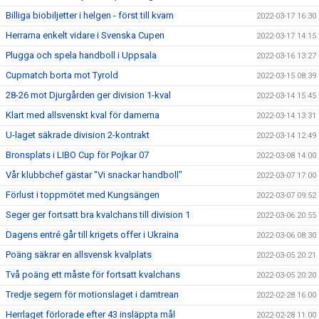
Billiga biobiljetter i helgen - först till kvarn
2022-03-17 16:30
Herrarna enkelt vidare i Svenska Cupen
2022-03-17 14:15
Plugga och spela handboll i Uppsala
2022-03-16 13:27
Cupmatch borta mot Tyrold
2022-03-15 08:39
28-26 mot Djurgården ger division 1-kval
2022-03-14 15:45
Klart med allsvenskt kval för damerna
2022-03-14 13:31
U-laget säkrade division 2-kontrakt
2022-03-14 12:49
Bronsplats i LIBO Cup för Pojkar 07
2022-03-08 14:00
Vår klubbchef gästar "Vi snackar handboll"
2022-03-07 17:00
Förlust i toppmötet med Kungsängen
2022-03-07 09:52
Seger ger fortsatt bra kvalchans till division 1
2022-03-06 20:55
Dagens entré går till krigets offer i Ukraina
2022-03-06 08:30
Poäng säkrar en allsvensk kvalplats
2022-03-05 20:21
Två poäng ett måste för fortsatt kvalchans
2022-03-05 20:20
Tredje segern för motionslaget i damtrean
2022-02-28 16:00
Herrlaget förlorade efter 43 insläppta mål
2022-02-28 11:00