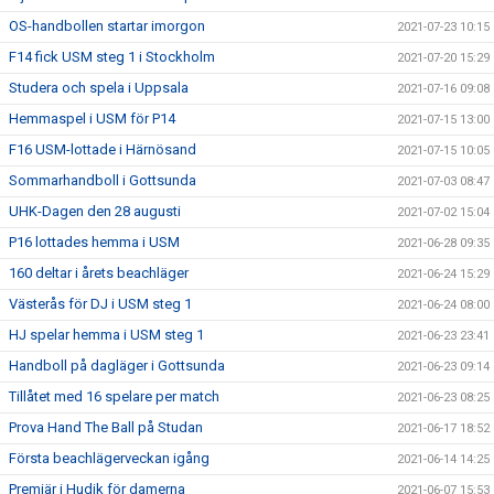
OS-handbollen startar imorgon
2021-07-23 10:15
F14 fick USM steg 1 i Stockholm
2021-07-20 15:29
Studera och spela i Uppsala
2021-07-16 09:08
Hemmaspel i USM för P14
2021-07-15 13:00
F16 USM-lottade i Härnösand
2021-07-15 10:05
Sommarhandboll i Gottsunda
2021-07-03 08:47
UHK-Dagen den 28 augusti
2021-07-02 15:04
P16 lottades hemma i USM
2021-06-28 09:35
160 deltar i årets beachläger
2021-06-24 15:29
Västerås för DJ i USM steg 1
2021-06-24 08:00
HJ spelar hemma i USM steg 1
2021-06-23 23:41
Handboll på dagläger i Gottsunda
2021-06-23 09:14
Tillåtet med 16 spelare per match
2021-06-23 08:25
Prova Hand The Ball på Studan
2021-06-17 18:52
Första beachlägerveckan igång
2021-06-14 14:25
Premiär i Hudik för damerna
2021-06-07 15:53