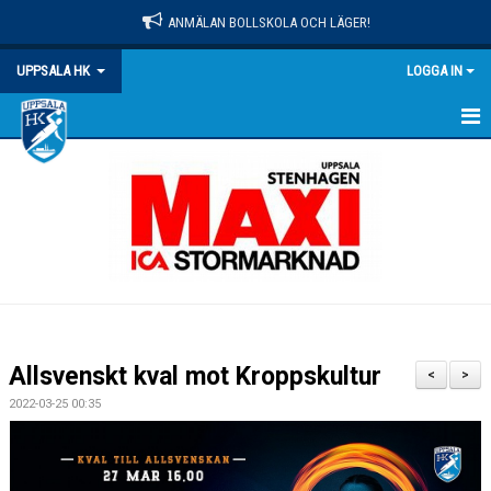
ANMÄLAN BOLLSKOLA OCH LÄGER!
UPPSALA HK
LOGGA IN
HEM
NYHETER
OM KLUBBEN
MATCHER
KALENDER
Allsvenskt kval mot Kroppskultur
<
>
KONTAKT
2022-03-25 00:35
DOKUMENT
PRAKTISK INFO