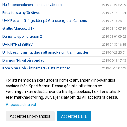
Nu är beachplanen klar att användas
2019-05-20 22:09
Erica första nyförvärvet
2019-05-19 11:24
UHK Beach träningstider på Graneberg och Campus
2019-05-16 23:01
Grattis Marcus, U17
2019-05-10 07:19
Damer U upp i division 2
2019-05-01 09:02
UHK NYHETSBREV
2019-04-30 16:35
UHK Beachträning, dags att ansöka om träningstider
2019-04-28 23:31
Division 1-kval på söndag
2019-03-19 17:43
Kom o heja på vårt herrlag - sista matchen
2019-03-12 07:43
UHK sommarjobb, födda -01/-02/-03!
2019-03-04 22:39
För att hemsidan ska fungera korrekt använder vi nödvändiga
UHK Beachläger information, veckorna klara !
2019-03-04 17:06
cookies från SportAdmin. Dessa går inte att stänga av.
Föreningen kan också använda frivilliga cookies, t.ex. för statistik
Turbo - sponsor erbjudande
2019-02-28 08:02
eller marknadsföring. Du väljer själv om du vill acceptera dessa.
Karro vann "Årets ungdomstränare 2019"
2019-02-14 23:24
Anpassa dina val
Arbetsgrupp för säkerställa nästa säsongs senior- och
2019-02-13 22:00
juniorverksamhet har startat
Acceptera nödvändiga
Acceptera alla
Kansliet öppet på tisdagar
2019-02-06 06:22