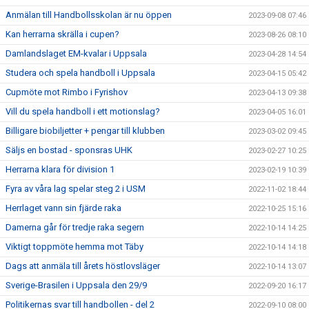
Anmälan till Handbollsskolan är nu öppen
2023-09-08 07:46
Kan herrarna skrälla i cupen?
2023-08-26 08:10
Damlandslaget EM-kvalar i Uppsala
2023-04-28 14:54
Studera och spela handboll i Uppsala
2023-04-15 05:42
Cupmöte mot Rimbo i Fyrishov
2023-04-13 09:38
Vill du spela handboll i ett motionslag?
2023-04-05 16:01
Billigare biobiljetter + pengar till klubben
2023-03-02 09:45
Säljs en bostad - sponsras UHK
2023-02-27 10:25
Herrarna klara för division 1
2023-02-19 10:39
Fyra av våra lag spelar steg 2 i USM
2022-11-02 18:44
Herrlaget vann sin fjärde raka
2022-10-25 15:16
Damerna går för tredje raka segern
2022-10-14 14:25
Viktigt toppmöte hemma mot Täby
2022-10-14 14:18
Dags att anmäla till årets höstlovsläger
2022-10-14 13:07
Sverige-Brasilen i Uppsala den 29/9
2022-09-20 16:17
Politikernas svar till handbollen - del 2
2022-09-10 08:00