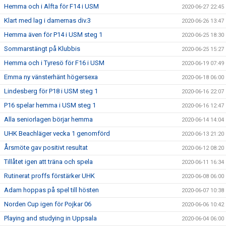
Hemma och i Alfta för F14 i USM
2020-06-27 22:45
Klart med lag i damernas div.3
2020-06-26 13:47
Hemma även för P14 i USM steg 1
2020-06-25 18:30
Sommarstängt på Klubbis
2020-06-25 15:27
Hemma och i Tyresö för F16 i USM
2020-06-19 07:49
Emma ny vänsterhänt högersexa
2020-06-18 06:00
Lindesberg för P18 i USM steg 1
2020-06-16 22:07
P16 spelar hemma i USM steg 1
2020-06-16 12:47
Alla seniorlagen börjar hemma
2020-06-14 14:04
UHK Beachläger vecka 1 genomförd
2020-06-13 21:20
Årsmöte gav positivt resultat
2020-06-12 08:20
Tillåtet igen att träna och spela
2020-06-11 16:34
Rutinerat proffs förstärker UHK
2020-06-08 06:00
Adam hoppas på spel till hösten
2020-06-07 10:38
Norden Cup igen för Pojkar 06
2020-06-06 10:42
Playing and studying in Uppsala
2020-06-04 06:00