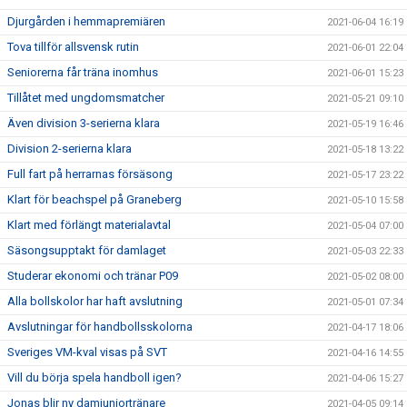
Djurgården i hemmapremiären
2021-06-04 16:19
Tova tillför allsvensk rutin
2021-06-01 22:04
Seniorerna får träna inomhus
2021-06-01 15:23
Tillåtet med ungdomsmatcher
2021-05-21 09:10
Även division 3-serierna klara
2021-05-19 16:46
Division 2-serierna klara
2021-05-18 13:22
Full fart på herrarnas försäsong
2021-05-17 23:22
Klart för beachspel på Graneberg
2021-05-10 15:58
Klart med förlängt materialavtal
2021-05-04 07:00
Säsongsupptakt för damlaget
2021-05-03 22:33
Studerar ekonomi och tränar P09
2021-05-02 08:00
Alla bollskolor har haft avslutning
2021-05-01 07:34
Avslutningar för handbollsskolorna
2021-04-17 18:06
Sveriges VM-kval visas på SVT
2021-04-16 14:55
Vill du börja spela handboll igen?
2021-04-06 15:27
Jonas blir ny damjuniortränare
2021-04-05 09:14