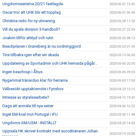
Ungdomsserierna 20/21 fastlagda
2020-06-01 15:45
Oscar tror att UHK blir ett topplag
2020-06-01 06:30
Christina redo för ny utmaning
2020-05-28 11:20
Vill du spela division 3-handboll?
2020-05-27 22:49
Joakim tillför attityd och rutin
2020-05-25 08:13
Beachplanen i Graneberg är nu iordninggjord
2020-05-23 21:40
Tina tillbaka igen efter sin skada
2020-05-19 06:00
Uppdatering av Sportadmin och UHK hemsida pågår...
2020-05-06 20:50
Ingen beachcup i Åhus
2020-05-06 09:53
Nygammal tränarduo klar för herrarna
2020-05-03 17:00
Välbesökt upptaktsmöte i Fyrishov
2020-04-23 15:15
Intresse av styrelsearbete?
2020-04-15 19:49
Dags att anmäla till nya serier
2020-04-06 16:52
Inget EM-kval mot Portugal i IFU
2020-03-30 11:48
Ungdoms-SM/USM - INSTÄLLT
2020-03-20 14:05
Uppsala HK skriver kontrakt med succétränaren Johan
2020-03-19 23:00