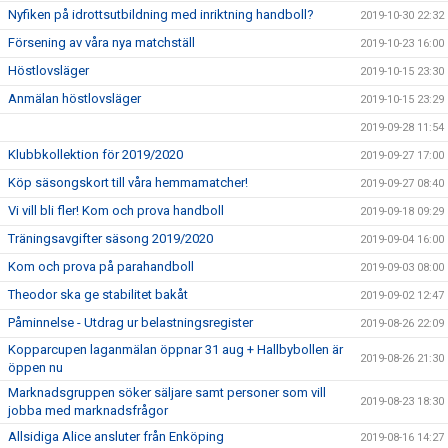
Nyfiken på idrottsutbildning med inriktning handboll?
2019-10-30 22:32
Försening av våra nya matchställ
2019-10-23 16:00
Höstlovsläger
2019-10-15 23:30
Anmälan höstlovsläger
2019-10-15 23:29
2019-09-28 11:54
Klubbkollektion för 2019/2020
2019-09-27 17:00
Köp säsongskort till våra hemmamatcher!
2019-09-27 08:40
Vi vill bli fler! Kom och prova handboll
2019-09-18 09:29
Träningsavgifter säsong 2019/2020
2019-09-04 16:00
Kom och prova på parahandboll
2019-09-03 08:00
Theodor ska ge stabilitet bakåt
2019-09-02 12:47
Påminnelse - Utdrag ur belastningsregister
2019-08-26 22:09
Kopparcupen laganmälan öppnar 31 aug + Hallbybollen är
2019-08-26 21:30
öppen nu
Marknadsgruppen söker säljare samt personer som vill
2019-08-23 18:30
jobba med marknadsfrågor
Allsidiga Alice ansluter från Enköping
2019-08-16 14:27