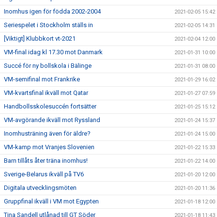
Inomhus igen för födda 2002-2004
2021-02-05 15:42
Seriespelet i Stockholm ställs in
2021-02-05 14:31
[Viktigt] Klubbkort vt-2021
2021-02-04 12:00
VM-final idag kl 17.30 mot Danmark
2021-01-31 10:00
Succé för ny bollskola i Bälinge
2021-01-31 08:00
VM-semifinal mot Frankrike
2021-01-29 16:02
VM-kvartsfinal ikväll mot Qatar
2021-01-27 07:59
Handbollsskolesuccén fortsätter
2021-01-25 15:12
VM-avgörande ikväll mot Ryssland
2021-01-24 15:37
Inomhusträning även för äldre?
2021-01-24 15:00
VM-kamp mot Vranjes Slovenien
2021-01-22 15:33
Barn tillåts åter träna inomhus!
2021-01-22 14:00
Sverige-Belarus ikväll på TV6
2021-01-20 12:00
Digitala utvecklingsmöten
2021-01-20 11:36
Gruppfinal ikväll i VM mot Egypten
2021-01-18 12:00
Tina Sandell utlånad till GT Söder
2021-01-18 11:43