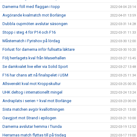
Damerna föll med flaggan i topp
2022-04-04 23:14
Avgörande kvalmatch mot Borlänge
2022-04-01 13:59
Dubbla cupmöten avslutar säsongen
2022-03-31 14:28
Stopp i steg 4 för P14 och F16
2022-03-31 11:33
Måstematch i Fyrishov på lördag
2022-03-30 12:00
Förlust för damerna inför fullsatta läktare
2022-03-30 10:20
Följ herrlagets kval från Maserhallen
2022-03-27 15:45
Se damkvalet live eller via Solid Sport
2022-03-27 13:48
F16 har chans att nå finalspelet i USM
2022-03-25 11:34
Allsvenskt kval mot Kroppskultur
2022-03-25 00:35
UHK deltog i internationellt mingel
2022-03-24 13:24
Andraplats i serien = kval mot Borlänge
2022-03-23 00:09
Sista matchen avgör kvallottningen
2022-03-21 13:00
Oavgjort mot Strand i epilogen
2022-03-21 10:00
Damerna avslutar hemma i Tiunda
2022-03-19 12:52
Herrarnas match flyttas till på tisdag
2022-03-17 19:00