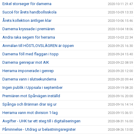
Enkel storseger för damerna
2020-10-11 21:47
Succé för årets handbollsskola
2020-10-09 13:33
Årets kollektion äntligen klar
2020-10-06 15:46
Damerna kryssade i premiären
2020-10-04 18:06
Andra raka segern för herrarna
2020-10-03 22:34
Anmälan till HÖSTLOVSLÄGREN är öppen
2020-09-25 16:30
Damerna föll med flaggan i topp
2020-09-24 15:40
Damerna genrepar mot AIK
2020-09-22 08:59
Herrarna imponerade i genrep
2020-09-20 12:00
Damerna vann i slutsekunderna
2020-09-20 09:44
Ingen publik i Uppsala i september
2020-09-19 08:20
Premiären mot Spårvägen inställd
2020-09-16 20:00
Spånga och Brännan drar sig ur
2020-09-16 14:14
Herrarna vann mot division 1-lag
2020-09-15 06:51
Avgifter - UHK tar ett steg till i digitaliseringen
2020-08-31 16:00
Påminnelse - Utdrag ur belastningsregister
2020-08-26 13:00