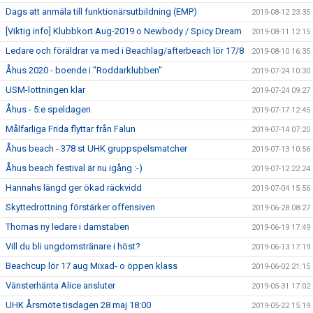
Dags att anmäla till funktionärsutbildning (EMP)
2019-08-12 23:35
[Viktig info] Klubbkort Aug-2019 o Newbody / Spicy Dream
2019-08-11 12:15
Ledare och föräldrar va med i Beachlag/afterbeach lör 17/8
2019-08-10 16:35
Åhus 2020 - boende i "Roddarklubben"
2019-07-24 10:30
USM-lottningen klar
2019-07-24 09:27
Åhus - 5:e speldagen
2019-07-17 12:45
Målfarliga Frida flyttar från Falun
2019-07-14 07:20
Åhus beach - 378 st UHK gruppspelsmatcher
2019-07-13 10:56
Åhus beach festival är nu igång :-)
2019-07-12 22:24
Hannahs längd ger ökad räckvidd
2019-07-04 15:56
Skyttedrottning förstärker offensiven
2019-06-28 08:27
Thomas ny ledare i damstaben
2019-06-19 17:49
Vill du bli ungdomstränare i höst?
2019-06-13 17:19
Beachcup lör 17 aug Mixad- o öppen klass
2019-06-02 21:15
Vänsterhänta Alice ansluter
2019-05-31 17:02
UHK Årsmöte tisdagen 28 maj 18:00
2019-05-22 15:19