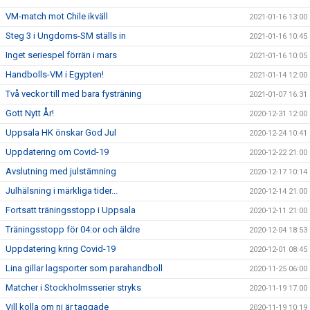
VM-match mot Chile ikväll
2021-01-16 13:00
Steg 3 i Ungdoms-SM ställs in
2021-01-16 10:45
Inget seriespel förrän i mars
2021-01-16 10:05
Handbolls-VM i Egypten!
2021-01-14 12:00
Två veckor till med bara fysträning
2021-01-07 16:31
Gott Nytt År!
2020-12-31 12:00
Uppsala HK önskar God Jul
2020-12-24 10:41
Uppdatering om Covid-19
2020-12-22 21:00
Avslutning med julstämning
2020-12-17 10:14
Julhälsning i märkliga tider...
2020-12-14 21:00
Fortsatt träningsstopp i Uppsala
2020-12-11 21:00
Träningsstopp för 04:or och äldre
2020-12-04 18:53
Uppdatering kring Covid-19
2020-12-01 08:45
Lina gillar lagsporter som parahandboll
2020-11-25 06:00
Matcher i Stockholmsserier stryks
2020-11-19 17:00
Vill kolla om ni är taggade
2020-11-19 10:19