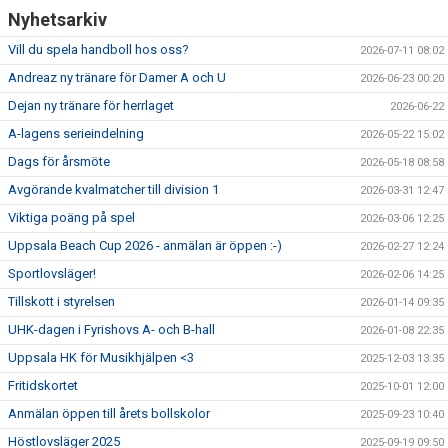
Nyhetsarkiv
Vill du spela handboll hos oss?
2026-07-11 08:02
Andreaz ny tränare för Damer A och U
2026-06-23 00:20
Dejan ny tränare för herrlaget
2026-06-22
A-lagens serieindelning
2026-05-22 15:02
Dags för årsmöte
2026-05-18 08:58
Avgörande kvalmatcher till division 1
2026-03-31 12:47
Viktiga poäng på spel
2026-03-06 12:25
Uppsala Beach Cup 2026 - anmälan är öppen :-)
2026-02-27 12:24
Sportlovsläger!
2026-02-06 14:25
Tillskott i styrelsen
2026-01-14 09:35
UHK-dagen i Fyrishovs A- och B-hall
2026-01-08 22:35
Uppsala HK för Musikhjälpen <3
2025-12-03 13:35
Fritidskortet
2025-10-01 12:00
Anmälan öppen till årets bollskolor
2025-09-23 10:40
Höstlovsläger 2025
2025-09-19 09:50