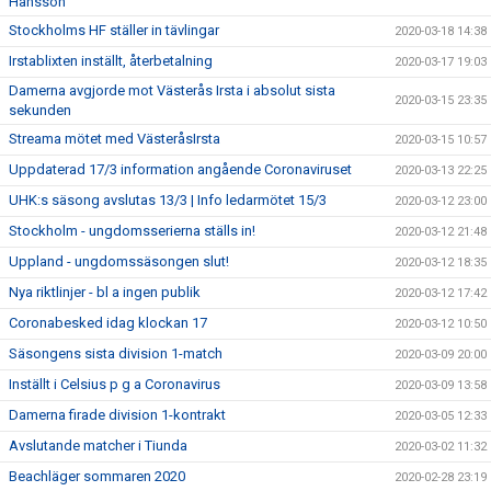
Hansson
Stockholms HF ställer in tävlingar
2020-03-18 14:38
Irstablixten inställt, återbetalning
2020-03-17 19:03
Damerna avgjorde mot Västerås Irsta i absolut sista
2020-03-15 23:35
sekunden
Streama mötet med VästeråsIrsta
2020-03-15 10:57
Uppdaterad 17/3 information angående Coronaviruset
2020-03-13 22:25
UHK:s säsong avslutas 13/3 | Info ledarmötet 15/3
2020-03-12 23:00
Stockholm - ungdomsserierna ställs in!
2020-03-12 21:48
Uppland - ungdomssäsongen slut!
2020-03-12 18:35
Nya riktlinjer - bl a ingen publik
2020-03-12 17:42
Coronabesked idag klockan 17
2020-03-12 10:50
Säsongens sista division 1-match
2020-03-09 20:00
Inställt i Celsius p g a Coronavirus
2020-03-09 13:58
Damerna firade division 1-kontrakt
2020-03-05 12:33
Avslutande matcher i Tiunda
2020-03-02 11:32
Beachläger sommaren 2020
2020-02-28 23:19