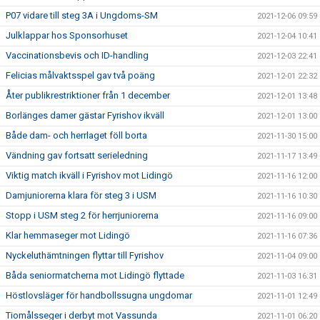
P07 vidare till steg 3A i Ungdoms-SM
2021-12-06 09:59
Julklappar hos Sponsorhuset
2021-12-04 10:41
Vaccinationsbevis och ID-handling
2021-12-03 22:41
Felicias målvaktsspel gav två poäng
2021-12-01 22:32
Åter publikrestriktioner från 1 december
2021-12-01 13:48
Borlänges damer gästar Fyrishov ikväll
2021-12-01 13:00
Både dam- och herrlaget föll borta
2021-11-30 15:00
Vändning gav fortsatt serieledning
2021-11-17 13:49
Viktig match ikväll i Fyrishov mot Lidingö
2021-11-16 12:00
Damjuniorerna klara för steg 3 i USM
2021-11-16 10:30
Stopp i USM steg 2 för herrjuniorerna
2021-11-16 09:00
Klar hemmaseger mot Lidingö
2021-11-16 07:36
Nyckeluthämtningen flyttar till Fyrishov
2021-11-04 09:00
Båda seniormatcherna mot Lidingö flyttade
2021-11-03 16:31
Höstlovsläger för handbollssugna ungdomar
2021-11-01 12:49
Tiomålsseger i derbyt mot Vassunda
2021-11-01 06:20