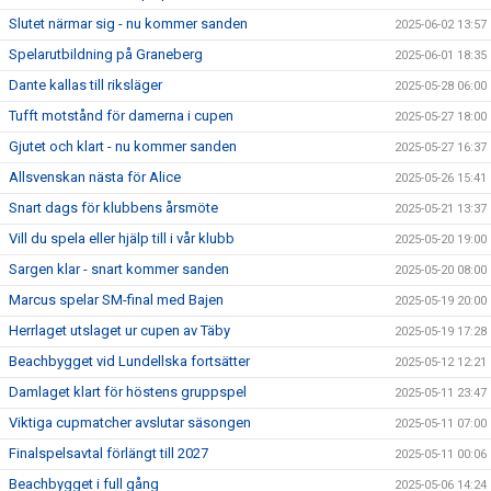
Slutet närmar sig - nu kommer sanden
2025-06-02 13:57
Spelarutbildning på Graneberg
2025-06-01 18:35
Dante kallas till riksläger
2025-05-28 06:00
Tufft motstånd för damerna i cupen
2025-05-27 18:00
Gjutet och klart - nu kommer sanden
2025-05-27 16:37
Allsvenskan nästa för Alice
2025-05-26 15:41
Snart dags för klubbens årsmöte
2025-05-21 13:37
Vill du spela eller hjälp till i vår klubb
2025-05-20 19:00
Sargen klar - snart kommer sanden
2025-05-20 08:00
Marcus spelar SM-final med Bajen
2025-05-19 20:00
Herrlaget utslaget ur cupen av Täby
2025-05-19 17:28
Beachbygget vid Lundellska fortsätter
2025-05-12 12:21
Damlaget klart för höstens gruppspel
2025-05-11 23:47
Viktiga cupmatcher avslutar säsongen
2025-05-11 07:00
Finalspelsavtal förlängt till 2027
2025-05-11 00:06
Beachbygget i full gång
2025-05-06 14:24