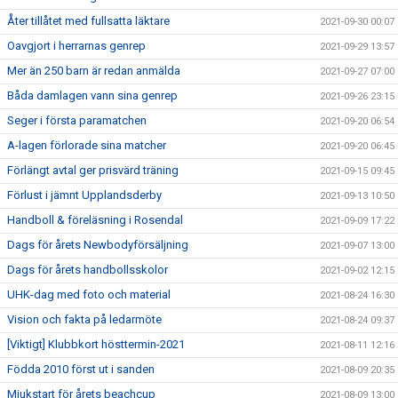
Åter tillåtet med fullsatta läktare
2021-09-30 00:07
Oavgjort i herrarnas genrep
2021-09-29 13:57
Mer än 250 barn är redan anmälda
2021-09-27 07:00
Båda damlagen vann sina genrep
2021-09-26 23:15
Seger i första paramatchen
2021-09-20 06:54
A-lagen förlorade sina matcher
2021-09-20 06:45
Förlängt avtal ger prisvärd träning
2021-09-15 09:45
Förlust i jämnt Upplandsderby
2021-09-13 10:50
Handboll & föreläsning i Rosendal
2021-09-09 17:22
Dags för årets Newbodyförsäljning
2021-09-07 13:00
Dags för årets handbollsskolor
2021-09-02 12:15
UHK-dag med foto och material
2021-08-24 16:30
Vision och fakta på ledarmöte
2021-08-24 09:37
[Viktigt] Klubbkort hösttermin-2021
2021-08-11 12:16
Födda 2010 först ut i sanden
2021-08-09 20:35
Mjukstart för årets beachcup
2021-08-09 13:00