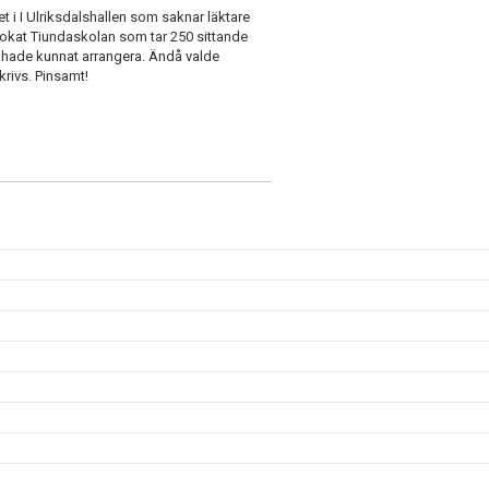
 i I Ulriksdalshallen som saknar läktare
bokat Tiundaskolan som tar 250 sittande
m hade kunnat arrangera. Ändå valde
krivs. Pinsamt!