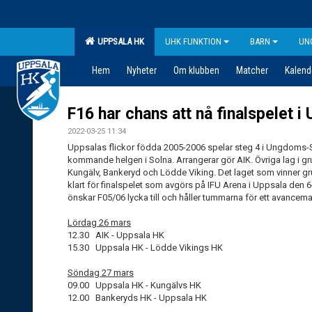
UPPSALA HK
UHK FUNKTION
BARN
UN
Hem
Nyheter
Om klubben
Matcher
Kalend
F16 har chans att nå finalspelet i
2022-03-25 11:34
Uppsalas flickor födda 2005-2006 spelar steg 4 i Ungdoms
kommande helgen i Solna. Arrangerar gör AIK. Övriga lag i g
Kungälv, Bankeryd och Lödde Viking. Det laget som vinner g
klart för finalspelet som avgörs på IFU Arena i Uppsala den 6
önskar F05/06 lycka till och håller tummarna för ett avancem
Lördag 26 mars
12.30 AIK - Uppsala HK
15.30 Uppsala HK - Lödde Vikings HK
Söndag 27 mars
09.00 Uppsala HK - Kungälvs HK
12.00 Bankeryds HK - Uppsala HK