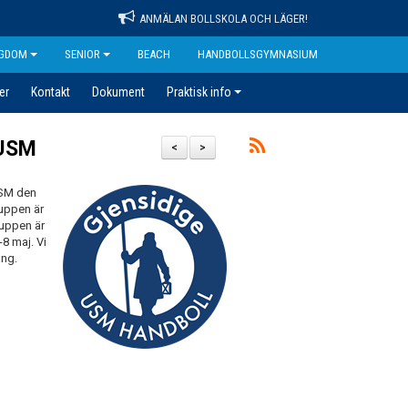
ANMÄLAN BOLLSKOLA OCH LÄGER!
GDOM
SENIOR
BEACH
HANDBOLLSGYMNASIUM
er
Kontakt
Dokument
Praktisk info
 USM
<
>
-SM den
ruppen är
ruppen är
-8 maj. Vi
ang.