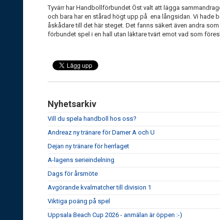
Tyvärr har Handbollförbundet Öst valt att lägga sammandraget
och bara har en stårad högt upp på ena långsidan. Vi hade 
åskådare till det här steget. Det fanns säkert även andra so
förbundet spel i en hall utan läktare tvärt emot vad som föres
Nyhetsarkiv
Vill du spela handboll hos oss?
Andreaz ny tränare för Damer A och U
Dejan ny tränare för herrlaget
A-lagens serieindelning
Dags för årsmöte
Avgörande kvalmatcher till division 1
Viktiga poäng på spel
Uppsala Beach Cup 2026 - anmälan är öppen :-)