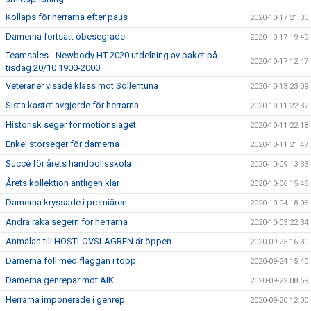
Kollaps för herrarna efter paus
2020-10-17 21:30
Damerna fortsatt obesegrade
2020-10-17 19:49
Teamsales - Newbody HT 2020 utdelning av paket på
2020-10-17 12:47
tisdag 20/10 1900-2000
Veteraner visade klass mot Sollentuna
2020-10-13 23:09
Sista kastet avgjorde för herrarna
2020-10-11 22:32
Historisk seger för motionslaget
2020-10-11 22:18
Enkel storseger för damerna
2020-10-11 21:47
Succé för årets handbollsskola
2020-10-09 13:33
Årets kollektion äntligen klar
2020-10-06 15:46
Damerna kryssade i premiären
2020-10-04 18:06
Andra raka segern för herrarna
2020-10-03 22:34
Anmälan till HÖSTLOVSLÄGREN är öppen
2020-09-25 16:30
Damerna föll med flaggan i topp
2020-09-24 15:40
Damerna genrepar mot AIK
2020-09-22 08:59
Herrarna imponerade i genrep
2020-09-20 12:00