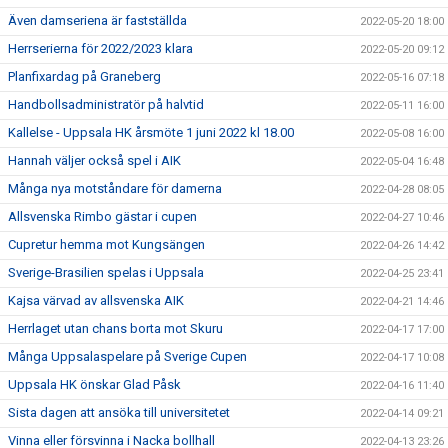
Även damseriena är fastställda
2022-05-20 18:00
Herrserierna för 2022/2023 klara
2022-05-20 09:12
Planfixardag på Graneberg
2022-05-16 07:18
Handbollsadministratör på halvtid
2022-05-11 16:00
Kallelse - Uppsala HK årsmöte 1 juni 2022 kl 18.00
2022-05-08 16:00
Hannah väljer också spel i AIK
2022-05-04 16:48
Många nya motståndare för damerna
2022-04-28 08:05
Allsvenska Rimbo gästar i cupen
2022-04-27 10:46
Cupretur hemma mot Kungsängen
2022-04-26 14:42
Sverige-Brasilien spelas i Uppsala
2022-04-25 23:41
Kajsa värvad av allsvenska AIK
2022-04-21 14:46
Herrlaget utan chans borta mot Skuru
2022-04-17 17:00
Många Uppsalaspelare på Sverige Cupen
2022-04-17 10:08
Uppsala HK önskar Glad Påsk
2022-04-16 11:40
Sista dagen att ansöka till universitetet
2022-04-14 09:21
Vinna eller försvinna i Nacka bollhall
2022-04-13 23:26