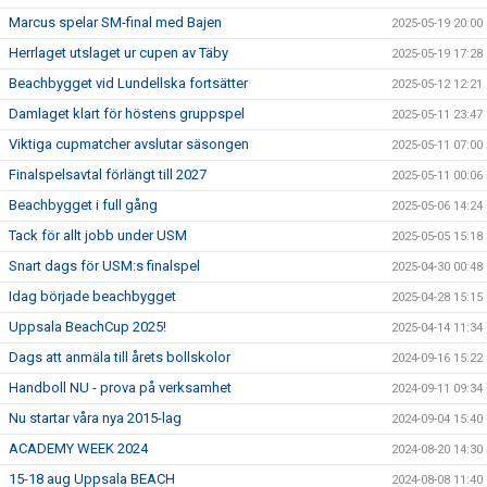
Marcus spelar SM-final med Bajen
2025-05-19 20:00
Herrlaget utslaget ur cupen av Täby
2025-05-19 17:28
Beachbygget vid Lundellska fortsätter
2025-05-12 12:21
Damlaget klart för höstens gruppspel
2025-05-11 23:47
Viktiga cupmatcher avslutar säsongen
2025-05-11 07:00
Finalspelsavtal förlängt till 2027
2025-05-11 00:06
Beachbygget i full gång
2025-05-06 14:24
Tack för allt jobb under USM
2025-05-05 15:18
Snart dags för USM:s finalspel
2025-04-30 00:48
Idag började beachbygget
2025-04-28 15:15
Uppsala BeachCup 2025!
2025-04-14 11:34
Dags att anmäla till årets bollskolor
2024-09-16 15:22
Handboll NU - prova på verksamhet
2024-09-11 09:34
Nu startar våra nya 2015-lag
2024-09-04 15:40
ACADEMY WEEK 2024
2024-08-20 14:30
15-18 aug Uppsala BEACH
2024-08-08 11:40