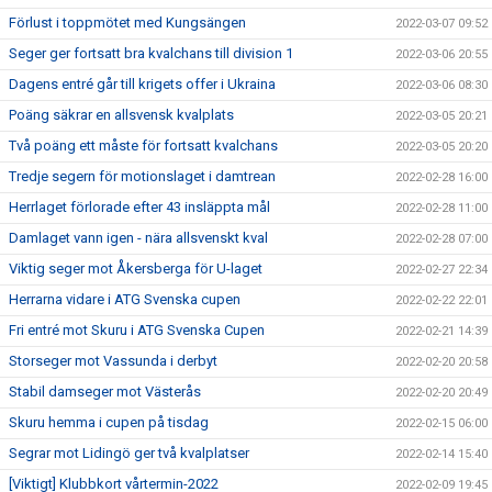
Förlust i toppmötet med Kungsängen
2022-03-07 09:52
Seger ger fortsatt bra kvalchans till division 1
2022-03-06 20:55
Dagens entré går till krigets offer i Ukraina
2022-03-06 08:30
Poäng säkrar en allsvensk kvalplats
2022-03-05 20:21
Två poäng ett måste för fortsatt kvalchans
2022-03-05 20:20
Tredje segern för motionslaget i damtrean
2022-02-28 16:00
Herrlaget förlorade efter 43 insläppta mål
2022-02-28 11:00
Damlaget vann igen - nära allsvenskt kval
2022-02-28 07:00
Viktig seger mot Åkersberga för U-laget
2022-02-27 22:34
Herrarna vidare i ATG Svenska cupen
2022-02-22 22:01
Fri entré mot Skuru i ATG Svenska Cupen
2022-02-21 14:39
Storseger mot Vassunda i derbyt
2022-02-20 20:58
Stabil damseger mot Västerås
2022-02-20 20:49
Skuru hemma i cupen på tisdag
2022-02-15 06:00
Segrar mot Lidingö ger två kvalplatser
2022-02-14 15:40
[Viktigt] Klubbkort vårtermin-2022
2022-02-09 19:45