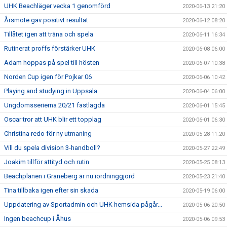
UHK Beachläger vecka 1 genomförd
2020-06-13 21:20
Årsmöte gav positivt resultat
2020-06-12 08:20
Tillåtet igen att träna och spela
2020-06-11 16:34
Rutinerat proffs förstärker UHK
2020-06-08 06:00
Adam hoppas på spel till hösten
2020-06-07 10:38
Norden Cup igen för Pojkar 06
2020-06-06 10:42
Playing and studying in Uppsala
2020-06-04 06:00
Ungdomsserierna 20/21 fastlagda
2020-06-01 15:45
Oscar tror att UHK blir ett topplag
2020-06-01 06:30
Christina redo för ny utmaning
2020-05-28 11:20
Vill du spela division 3-handboll?
2020-05-27 22:49
Joakim tillför attityd och rutin
2020-05-25 08:13
Beachplanen i Graneberg är nu iordninggjord
2020-05-23 21:40
Tina tillbaka igen efter sin skada
2020-05-19 06:00
Uppdatering av Sportadmin och UHK hemsida pågår...
2020-05-06 20:50
Ingen beachcup i Åhus
2020-05-06 09:53