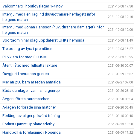
Välkomna till höstlovsläger 1-4 nov
2021-10-08 17:30
Intervju med Per Haglind (huvudtränare herrlaget) inför
2021-10-08 12:10
helgens match
Intervju med Johan Hansson (huvudtränare damlaget) inför
2021-10-08 12:00
helgens match
Sportadmin har idag uppdaterat UHKs hemsida
2021-10-08 11:49
Tre poäng av fyra i premiären
2021-10-03 18:27
P16 klara för steg 3 i USM
2021-10-03 18:25
Åter tillåtet med fullsatta läktare
2021-09-30 00:07
Oavgjort i herrarnas genrep
2021-09-29 13:57
Mer än 250 barn är redan anmälda
2021-09-27 07:00
Båda damlagen vann sina genrep
2021-09-26 23:15
Seger i första paramatchen
2021-09-20 06:54
A-lagen förlorade sina matcher
2021-09-20 06:45
Förlängt avtal ger prisvärd träning
2021-09-15 09:45
Förlust i jämnt Upplandsderby
2021-09-13 10:50
Handboll & föreläsning i Rosendal
2021-09-09 17:22