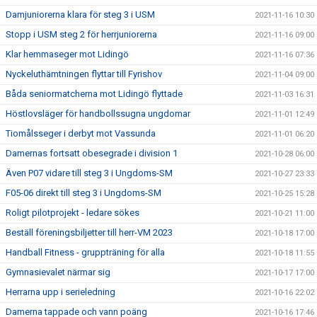
Damjuniorerna klara för steg 3 i USM
2021-11-16 10:30
Stopp i USM steg 2 för herrjuniorerna
2021-11-16 09:00
Klar hemmaseger mot Lidingö
2021-11-16 07:36
Nyckeluthämtningen flyttar till Fyrishov
2021-11-04 09:00
Båda seniormatcherna mot Lidingö flyttade
2021-11-03 16:31
Höstlovsläger för handbollssugna ungdomar
2021-11-01 12:49
Tiomålsseger i derbyt mot Vassunda
2021-11-01 06:20
Damernas fortsatt obesegrade i division 1
2021-10-28 06:00
Även P07 vidare till steg 3 i Ungdoms-SM
2021-10-27 23:33
F05-06 direkt till steg 3 i Ungdoms-SM
2021-10-25 15:28
Roligt pilotprojekt - ledare sökes
2021-10-21 11:00
Beställ föreningsbiljetter till herr-VM 2023
2021-10-18 17:00
Handball Fitness - gruppträning för alla
2021-10-18 11:55
Gymnasievalet närmar sig
2021-10-17 17:00
Herrarna upp i serieledning
2021-10-16 22:02
Damerna tappade och vann poäng
2021-10-16 17:46