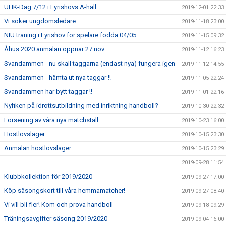
UHK-Dag 7/12 i Fyrishovs A-hall
2019-12-01 22:33
Vi söker ungdomsledare
2019-11-18 23:00
NIU träning i Fyrishov för spelare födda 04/05
2019-11-15 09:32
Åhus 2020 anmälan öppnar 27 nov
2019-11-12 16:23
Svandammen - nu skall taggarna (endast nya) fungera igen
2019-11-12 14:55
Svandammen - hämta ut nya taggar !!
2019-11-05 22:24
Svandammen har bytt taggar !!
2019-11-01 22:16
Nyfiken på idrottsutbildning med inriktning handboll?
2019-10-30 22:32
Försening av våra nya matchställ
2019-10-23 16:00
Höstlovsläger
2019-10-15 23:30
Anmälan höstlovsläger
2019-10-15 23:29
2019-09-28 11:54
Klubbkollektion för 2019/2020
2019-09-27 17:00
Köp säsongskort till våra hemmamatcher!
2019-09-27 08:40
Vi vill bli fler! Kom och prova handboll
2019-09-18 09:29
Träningsavgifter säsong 2019/2020
2019-09-04 16:00