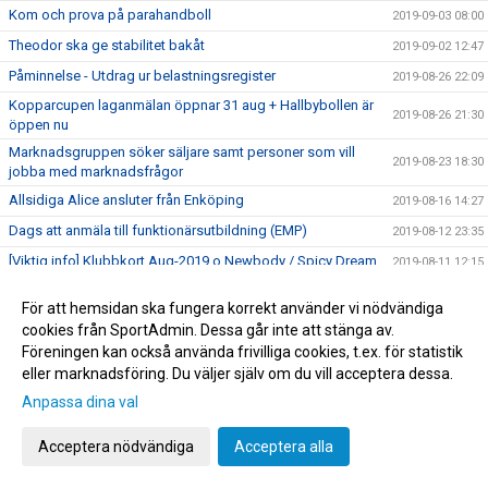
Kom och prova på parahandboll
2019-09-03 08:00
Theodor ska ge stabilitet bakåt
2019-09-02 12:47
Påminnelse - Utdrag ur belastningsregister
2019-08-26 22:09
Kopparcupen laganmälan öppnar 31 aug + Hallbybollen är
2019-08-26 21:30
öppen nu
Marknadsgruppen söker säljare samt personer som vill
2019-08-23 18:30
jobba med marknadsfrågor
Allsidiga Alice ansluter från Enköping
2019-08-16 14:27
Dags att anmäla till funktionärsutbildning (EMP)
2019-08-12 23:35
[Viktig info] Klubbkort Aug-2019 o Newbody / Spicy Dream
2019-08-11 12:15
Ledare och föräldrar va med i Beachlag/afterbeach lör 17/8
2019-08-10 16:35
För att hemsidan ska fungera korrekt använder vi nödvändiga
Åhus 2020 - boende i "Roddarklubben"
2019-07-24 10:30
cookies från SportAdmin. Dessa går inte att stänga av.
Föreningen kan också använda frivilliga cookies, t.ex. för statistik
USM-lottningen klar
2019-07-24 09:27
eller marknadsföring. Du väljer själv om du vill acceptera dessa.
Åhus - 5:e speldagen
2019-07-17 12:45
Anpassa dina val
Målfarliga Frida flyttar från Falun
2019-07-14 07:20
Åhus beach - 378 st UHK gruppspelsmatcher
Acceptera nödvändiga
Acceptera alla
2019-07-13 10:56
Åhus beach festival är nu igång :-)
2019-07-12 22:24