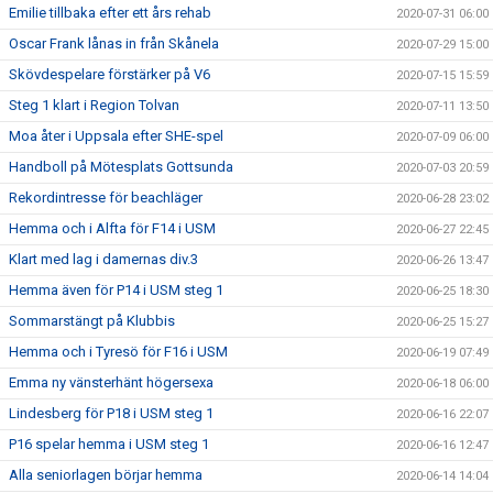
Emilie tillbaka efter ett års rehab
2020-07-31 06:00
Oscar Frank lånas in från Skånela
2020-07-29 15:00
Skövdespelare förstärker på V6
2020-07-15 15:59
Steg 1 klart i Region Tolvan
2020-07-11 13:50
Moa åter i Uppsala efter SHE-spel
2020-07-09 06:00
Handboll på Mötesplats Gottsunda
2020-07-03 20:59
Rekordintresse för beachläger
2020-06-28 23:02
Hemma och i Alfta för F14 i USM
2020-06-27 22:45
Klart med lag i damernas div.3
2020-06-26 13:47
Hemma även för P14 i USM steg 1
2020-06-25 18:30
Sommarstängt på Klubbis
2020-06-25 15:27
Hemma och i Tyresö för F16 i USM
2020-06-19 07:49
Emma ny vänsterhänt högersexa
2020-06-18 06:00
Lindesberg för P18 i USM steg 1
2020-06-16 22:07
P16 spelar hemma i USM steg 1
2020-06-16 12:47
Alla seniorlagen börjar hemma
2020-06-14 14:04