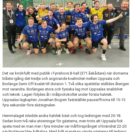
Det var knökfullt med publik i Fyrishovs B-hall (371 åskådare) när domarna
blåste igång det tredje och avgörande kvalmötet mellan Uppsala och
Borlänge Semi Off-kvalet till division 1. Två olika spelstilar ställdes återigen
mot varandra. Borlänges stora och fysiska lag mot Uppsalas snabbhet
och teknik. Lagen följdes åt i målprotokollet under första halvlek.
Uppsalas lagkapten Jonathan Bogren fastställde paussiffrorna till 15-15
fyra sekunder före slutsignalen.
Hemmalaget inledde andra halvlek bäst och tog ledningen med 20-18.
Sedan kom två raka utvisningar för gästerna, men trots att Uppsala fick
spela med en man mer i fyra minuter var målförsprånget oförändrat 22-20
när Borlänge blev fulltaliga. Med fullt manskap vände gästerna till ledning