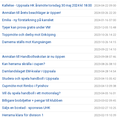
Kallelse - Uppsala HK årsmöte torsdag 30 maj 2024 kl 18.00
2024-04-22 09:00
Anmälan till årets beachläger är öppen!
2024-03-26 22:20
Emilia - ny förstärkning på kansliet
2024-01-16 07:00
Tjejer kan prova gratis under VM
2023-12-05 15:48
Toppmöte och derby mot Enköping
2023-10-26 14:22
Damerna ställs mot Kungsängen
2023-10-26 14:15
2023-09-22 14:10
Anmälan till Handbollsskolan är nu öppen
2023-09-08 07:46
Kan herrarna skrälla i cupen?
2023-08-26 08:10
Damlandslaget EM-kvalar i Uppsala
2023-04-28 14:54
Studera och spela handboll i Uppsala
2023-04-15 05:42
Cupmöte mot Rimbo i Fyrishov
2023-04-13 09:38
Vill du spela handboll i ett motionslag?
2023-04-05 16:01
Billigare biobiljetter + pengar till klubben
2023-03-02 09:45
Säljs en bostad - sponsras UHK
2023-02-27 10:25
Herrarna klara för division 1
2023-02-19 10:39