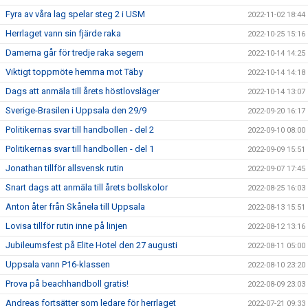
Fyra av våra lag spelar steg 2 i USM
2022-11-02 18:44
Herrlaget vann sin fjärde raka
2022-10-25 15:16
Damerna går för tredje raka segern
2022-10-14 14:25
Viktigt toppmöte hemma mot Täby
2022-10-14 14:18
Dags att anmäla till årets höstlovsläger
2022-10-14 13:07
Sverige-Brasilen i Uppsala den 29/9
2022-09-20 16:17
Politikernas svar till handbollen - del 2
2022-09-10 08:00
Politikernas svar till handbollen - del 1
2022-09-09 15:51
Jonathan tillför allsvensk rutin
2022-09-07 17:45
Snart dags att anmäla till årets bollskolor
2022-08-25 16:03
Anton åter från Skånela till Uppsala
2022-08-13 15:51
Lovisa tillför rutin inne på linjen
2022-08-12 13:16
Jubileumsfest på Elite Hotel den 27 augusti
2022-08-11 05:00
Uppsala vann P16-klassen
2022-08-10 23:20
Prova på beachhandboll gratis!
2022-08-09 23:03
Andreas fortsätter som ledare för herrlaget
2022-07-21 09:33