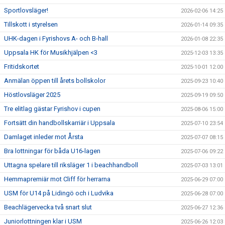
Sportlovsläger!
2026-02-06 14:25
Tillskott i styrelsen
2026-01-14 09:35
UHK-dagen i Fyrishovs A- och B-hall
2026-01-08 22:35
Uppsala HK för Musikhjälpen <3
2025-12-03 13:35
Fritidskortet
2025-10-01 12:00
Anmälan öppen till årets bollskolor
2025-09-23 10:40
Höstlovsläger 2025
2025-09-19 09:50
Tre elitlag gästar Fyrishov i cupen
2025-08-06 15:00
Fortsätt din handbollskarriär i Uppsala
2025-07-10 23:54
Damlaget inleder mot Årsta
2025-07-07 08:15
Bra lottningar för båda U16-lagen
2025-07-06 09:22
Uttagna spelare till riksläger 1 i beachhandboll
2025-07-03 13:01
Hemmapremiär mot Cliff för herrarna
2025-06-29 07:00
USM för U14 på Lidingö och i Ludvika
2025-06-28 07:00
Beachlägervecka två snart slut
2025-06-27 12:36
Juniorlottningen klar i USM
2025-06-26 12:03