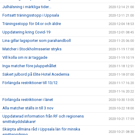
Julhälsning i märkliga tider...
2020-12-14 21:00
Fortsatt träningsstopp i Uppsala
2020-12-11 21:00
Träningsstopp för 04:or och äldre
2020-12-04 18:53
Uppdatering kring Covid-19
2020-12-01 08:45
Lina gillar lagsporter som parahandboll
2020-11-25 06:00
Matcher i Stockholmsserier stryks
2020-11-19 17:00
Vill kolla om ni är taggade
2020-11-19 10:19
Inga matcher före juluppehållet
2020-11-18 12:51
Säkert julbord på Elite Hotel Acedemia
2020-11-18 07:00
Förlängda restriktioner till 13/12
2020-11-17 16:20
2020-11-16 20:22
Förlängda restriktioner i länet
2020-10-30 13:05
Alla matcher ställs in till 3 nov
2020-10-22 18:00
Uppdaterad information från RF och regionens
2020-10-21 17:59
smittskyddsläkare!
Skärpta allmäna råd i Uppsala län för minska
2020-10-21 08:30
smittspridning