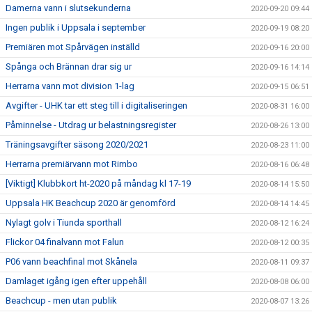
Damerna vann i slutsekunderna
2020-09-20 09:44
Ingen publik i Uppsala i september
2020-09-19 08:20
Premiären mot Spårvägen inställd
2020-09-16 20:00
Spånga och Brännan drar sig ur
2020-09-16 14:14
Herrarna vann mot division 1-lag
2020-09-15 06:51
Avgifter - UHK tar ett steg till i digitaliseringen
2020-08-31 16:00
Påminnelse - Utdrag ur belastningsregister
2020-08-26 13:00
Träningsavgifter säsong 2020/2021
2020-08-23 11:00
Herrarna premiärvann mot Rimbo
2020-08-16 06:48
[Viktigt] Klubbkort ht-2020 på måndag kl 17-19
2020-08-14 15:50
Uppsala HK Beachcup 2020 är genomförd
2020-08-14 14:45
Nylagt golv i Tiunda sporthall
2020-08-12 16:24
Flickor 04 finalvann mot Falun
2020-08-12 00:35
P06 vann beachfinal mot Skånela
2020-08-11 09:37
Damlaget igång igen efter uppehåll
2020-08-08 06:00
Beachcup - men utan publik
2020-08-07 13:26