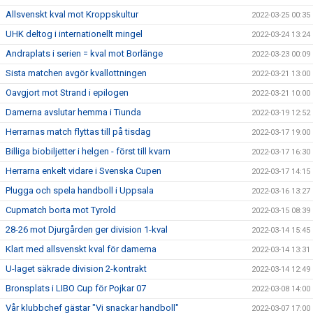
Allsvenskt kval mot Kroppskultur
2022-03-25 00:35
UHK deltog i internationellt mingel
2022-03-24 13:24
Andraplats i serien = kval mot Borlänge
2022-03-23 00:09
Sista matchen avgör kvallottningen
2022-03-21 13:00
Oavgjort mot Strand i epilogen
2022-03-21 10:00
Damerna avslutar hemma i Tiunda
2022-03-19 12:52
Herrarnas match flyttas till på tisdag
2022-03-17 19:00
Billiga biobiljetter i helgen - först till kvarn
2022-03-17 16:30
Herrarna enkelt vidare i Svenska Cupen
2022-03-17 14:15
Plugga och spela handboll i Uppsala
2022-03-16 13:27
Cupmatch borta mot Tyrold
2022-03-15 08:39
28-26 mot Djurgården ger division 1-kval
2022-03-14 15:45
Klart med allsvenskt kval för damerna
2022-03-14 13:31
U-laget säkrade division 2-kontrakt
2022-03-14 12:49
Bronsplats i LIBO Cup för Pojkar 07
2022-03-08 14:00
Vår klubbchef gästar "Vi snackar handboll"
2022-03-07 17:00