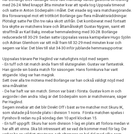
med 26-24. Med knappt åtta minuter kvar att spela tog Uppsala timeout
och satte in Anton Söderpalm i målet. Det visade sig vara matchavgörande.
Bra försvarsspel mot ett tröttkört Borlänge gav flera målvaktsräddningar.
Plötsligt satte Per Ehn tre raka skott utifrån. Det kombinerat med fortsatt
bra skytte av matchens lirare och åttamålsskytt Gustav Nygren, samt ett
straffmål av Karl Baky, innebar hemmaledning med 30-28. Borlänge
reducerade till 30-29. Sedan satte Uppsalas vassa kantspelare Hugo Sjölin
och Adrian Glemhorn var sitt mål fram till 32-29 med minuten kvar och
segern var klar. Det blev till slut 34-30 inför jublande hemmasupportrar.
Uppsalas tränare Per Haglind var naturligtvis nöjd med segern.
- En tuff och tät match ända fram till slutsignalen. Gustav var fantastisk.
Han gjorde sin bästa match för säsongen. Hans formkurva har varit
stigande. Idag var han magisk.
Sett över alla tre mötena med Borlänge var han också väldigt nöjd med
sina målvakter.
- De har haft var sin match. Simon var bäst i första. Gustav kom in och
avgjorde i den andra. Idag är det Söderpalm som är matchvinnare, säger
Per Haglind.
Segern innebär att det blir Direkt Off i bäst av tre matcher mot Skuru IK,
som slutade på tionde plats i division 1 norra. Första matchen spelas i
Fyrishov B redan nu på söndag den 10 april klockan 15.
- En tuff uppgift. Skuru har som division 1-lag en plats att förlora medan vi
har allt att vinna. Ska bli intressant att se vad de kommer med för lag. De