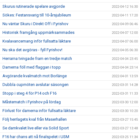
Skurus rutinerade spelare avgjorde
2022-04-12 16:30
Sökes: Festansvarig till 10-årsjubileum
2022-04-11 17:20
Nu väntar Skuru i Direkt Off i Fyrishov
2022-04-09 06:46
Historisk framgång uppmärksammades
2022-04-07 12:00
Kvalavancemang inför fullsatta läktare
2022-04-07 06:00
Nu ska det avgöras - fyll Fyrishov!
2022-04-05 06:30
Herrarna tvingade fram en tredje match
2022-04-04 23:45
Damerna föll med flaggan i topp
2022-04-04 23:14
Avgörande kvalmatch mot Borlänge
2022-04-01 13:59
Dubbla cupmöten avslutar säsongen
2022-03-31 14:28
Stopp i steg 4 för P14 och F16
2022-03-31 11:33
Måstematch i Fyrishov på lördag
2022-03-30 12:00
Förlust för damerna inför fullsatta läktare
2022-03-30 10:20
Följ herrlagets kval från Maserhallen
2022-03-27 15:45
Se damkvalet live eller via Solid Sport
2022-03-27 13:48
F16 har chans att nå finalspelet i USM
2022-03-25 11:34