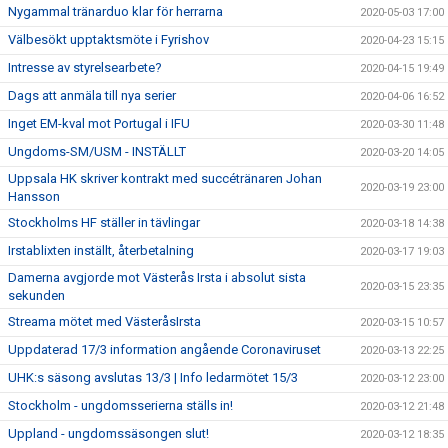
Nygammal tränarduo klar för herrarna
2020-05-03 17:00
Välbesökt upptaktsmöte i Fyrishov
2020-04-23 15:15
Intresse av styrelsearbete?
2020-04-15 19:49
Dags att anmäla till nya serier
2020-04-06 16:52
Inget EM-kval mot Portugal i IFU
2020-03-30 11:48
Ungdoms-SM/USM - INSTÄLLT
2020-03-20 14:05
Uppsala HK skriver kontrakt med succétränaren Johan
2020-03-19 23:00
Hansson
Stockholms HF ställer in tävlingar
2020-03-18 14:38
Irstablixten inställt, återbetalning
2020-03-17 19:03
Damerna avgjorde mot Västerås Irsta i absolut sista
2020-03-15 23:35
sekunden
Streama mötet med VästeråsIrsta
2020-03-15 10:57
Uppdaterad 17/3 information angående Coronaviruset
2020-03-13 22:25
UHK:s säsong avslutas 13/3 | Info ledarmötet 15/3
2020-03-12 23:00
Stockholm - ungdomsserierna ställs in!
2020-03-12 21:48
Uppland - ungdomssäsongen slut!
2020-03-12 18:35