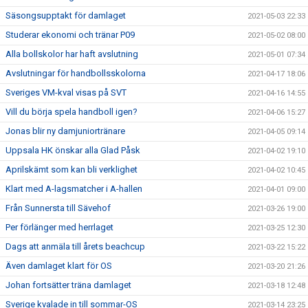
Säsongsupptakt för damlaget
2021-05-03 22:33
Studerar ekonomi och tränar P09
2021-05-02 08:00
Alla bollskolor har haft avslutning
2021-05-01 07:34
Avslutningar för handbollsskolorna
2021-04-17 18:06
Sveriges VM-kval visas på SVT
2021-04-16 14:55
Vill du börja spela handboll igen?
2021-04-06 15:27
Jonas blir ny damjuniortränare
2021-04-05 09:14
Uppsala HK önskar alla Glad Påsk
2021-04-02 19:10
Aprilskämt som kan bli verklighet
2021-04-02 10:45
Klart med A-lagsmatcher i A-hallen
2021-04-01 09:00
Från Sunnersta till Sävehof
2021-03-26 19:00
Per förlänger med herrlaget
2021-03-25 12:30
Dags att anmäla till årets beachcup
2021-03-22 15:22
Även damlaget klart för OS
2021-03-20 21:26
Johan fortsätter träna damlaget
2021-03-18 12:48
Sverige kvalade in till sommar-OS
2021-03-14 23:25