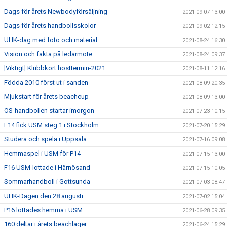
Dags för årets Newbodyförsäljning
2021-09-07 13:00
Dags för årets handbollsskolor
2021-09-02 12:15
UHK-dag med foto och material
2021-08-24 16:30
Vision och fakta på ledarmöte
2021-08-24 09:37
[Viktigt] Klubbkort hösttermin-2021
2021-08-11 12:16
Födda 2010 först ut i sanden
2021-08-09 20:35
Mjukstart för årets beachcup
2021-08-09 13:00
OS-handbollen startar imorgon
2021-07-23 10:15
F14 fick USM steg 1 i Stockholm
2021-07-20 15:29
Studera och spela i Uppsala
2021-07-16 09:08
Hemmaspel i USM för P14
2021-07-15 13:00
F16 USM-lottade i Härnösand
2021-07-15 10:05
Sommarhandboll i Gottsunda
2021-07-03 08:47
UHK-Dagen den 28 augusti
2021-07-02 15:04
P16 lottades hemma i USM
2021-06-28 09:35
160 deltar i årets beachläger
2021-06-24 15:29