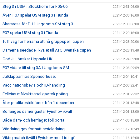
Steg 3 i USM i Stockholm för F05-06
2021-12-31 06:00
Även F07 spelar USM steg 3 i Tiunda
2021-12-30 16:00
Skararesa för DJ i Ungdoms-SM steg 3
2021-12-30 06:00
P07 spelar USM steg 3 i Tiunda
2021-12-29 16:00
Tuff väg för herrarna att nå gruppspel i cupen
2021-12-28 20:06
Damerna seedade i kvalet till ATG Svenska cupen
2021-12-28 19:48
God Jul önskar Uppsala HK
2021-12-24 09:08
P07 vidare till steg 3A i Ungdoms-SM
2021-12-06 09:59
Julklappar hos Sponsorhuset
2021-12-04 10:41
Vaccinationsbevis och ID-handling
2021-12-03 22:41
Felicias målvaktsspel gav två poäng
2021-12-01 22:32
Åter publikrestriktioner från 1 december
2021-12-01 13:48
Borlänges damer gästar Fyrishov ikväll
2021-12-01 13:00
Både dam- och herrlaget föll borta
2021-11-30 15:00
Vändning gav fortsatt serieledning
2021-11-17 13:49
Viktig match ikväll i Fyrishov mot Lidingö
2021-11-16 12:00