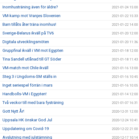
Inomhusträning även för äldre?
2021-01-24 15:00
VM-kamp mot Vranjes Slovenien
2021-01-22 15:33
Barn tillåts åter träna inomhus!
2021-01-22 14:00
Sverige-Belarus ikväll på TV6
2021-01-20 12:00
Digitala utvecklingsmöten
2021-01-20 11:36
Gruppfinal ikväll i VM mot Egypten
2021-01-18 12:00
Tina Sandell utlånad till GT Söder
2021-01-18 11:43
VM-match mot Chile ikväll
2021-01-16 13:00
Steg 3 i Ungdoms-SM ställs in
2021-01-16 10:45
Inget seriespel förrän i mars
2021-01-16 10:05
Handbolls-VM i Egypten!
2021-01-14 12:00
Två veckor till med bara fysträning
2021-01-07 16:31
Gott Nytt År!
2020-12-31 12:00
Uppsala HK önskar God Jul
2020-12-24 10:41
Uppdatering om Covid-19
2020-12-22 21:00
Avslutning med julstämning
2020-12-17 10:14