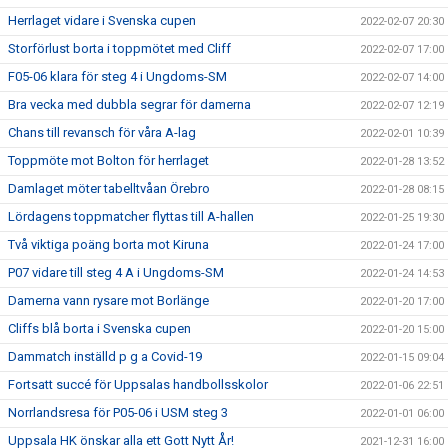
Herrlaget vidare i Svenska cupen
2022-02-07 20:30
Storförlust borta i toppmötet med Cliff
2022-02-07 17:00
F05-06 klara för steg 4 i Ungdoms-SM
2022-02-07 14:00
Bra vecka med dubbla segrar för damerna
2022-02-07 12:19
Chans till revansch för våra A-lag
2022-02-01 10:39
Toppmöte mot Bolton för herrlaget
2022-01-28 13:52
Damlaget möter tabelltvåan Örebro
2022-01-28 08:15
Lördagens toppmatcher flyttas till A-hallen
2022-01-25 19:30
Två viktiga poäng borta mot Kiruna
2022-01-24 17:00
P07 vidare till steg 4 A i Ungdoms-SM
2022-01-24 14:53
Damerna vann rysare mot Borlänge
2022-01-20 17:00
Cliffs blå borta i Svenska cupen
2022-01-20 15:00
Dammatch inställd p g a Covid-19
2022-01-15 09:04
Fortsatt succé för Uppsalas handbollsskolor
2022-01-06 22:51
Norrlandsresa för P05-06 i USM steg 3
2022-01-01 06:00
Uppsala HK önskar alla ett Gott Nytt År!
2021-12-31 16:00