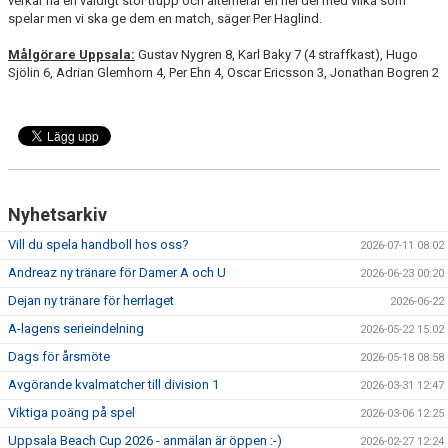
verkar ha en väldigt stor trupp och alternerar en hel del med vilka som
spelar men vi ska ge dem en match, säger Per Haglind.
Målgörare Uppsala:
Gustav Nygren 8, Karl Baky 7 (4 straffkast), Hugo
Sjölin 6, Adrian Glemhorn 4, Per Ehn 4, Oscar Ericsson 3, Jonathan Bogren 2
Nyhetsarkiv
Vill du spela handboll hos oss?
2026-07-11 08:02
Andreaz ny tränare för Damer A och U
2026-06-23 00:20
Dejan ny tränare för herrlaget
2026-06-22
A-lagens serieindelning
2026-05-22 15:02
Dags för årsmöte
2026-05-18 08:58
Avgörande kvalmatcher till division 1
2026-03-31 12:47
Viktiga poäng på spel
2026-03-06 12:25
Uppsala Beach Cup 2026 - anmälan är öppen :-)
2026-02-27 12:24