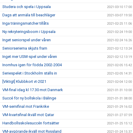
Studera och spela i Uppsala
2021-03-10 17:00
Dags att anmäla till beachläger
2021-03-07 19:50
Inga träningsmatcher tillåts
2021-02-25 11:06
Ny rekryteringsboom i Uppsala
2021-02-24 19:00
Inget seniorspel under våren
2021-02-24 16:26
Seniorserierna skjuts fram
2021-02-12 13:24
Inget mer USM-spel under våren
2021-02-12 13:19
Inomhus igen för födda 2002-2004
2021-02-05 15:42
Seriespelet i Stockholm ställs in
2021-02-05 14:31
[Viktigt] Klubbkort vt-2021
2021-02-04 12:00
VM-final idag kl 17.30 mot Danmark
2021-01-31 10:00
Succé för ny bollskola i Bälinge
2021-01-31 08:00
VM-semifinal mot Frankrike
2021-01-29 16:02
VM-kvartsfinal ikväll mot Qatar
2021-01-27 07:59
Handbollsskolesuccén fortsätter
2021-01-25 15:12
VM-avgörande ikväll mot Ryssland
2021-01-24 15:37