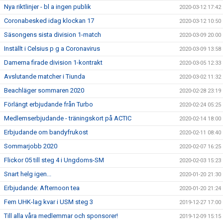
Nya riktlinjer - bl a ingen publik
2020-03-12 17:42
Coronabesked idag klockan 17
2020-03-12 10:50
Säsongens sista division 1-match
2020-03-09 20:00
Inställt i Celsius p g a Coronavirus
2020-03-09 13:58
Damerna firade division 1-kontrakt
2020-03-05 12:33
Avslutande matcher i Tiunda
2020-03-02 11:32
Beachläger sommaren 2020
2020-02-28 23:19
Förlängt erbjudande från Turbo
2020-02-24 05:25
Medlemserbjudande - träningskort på ACTIC
2020-02-14 18:00
Erbjudande om bandyfrukost
2020-02-11 08:40
Sommarjobb 2020
2020-02-07 16:25
Flickor 05 till steg 4 i Ungdoms-SM
2020-02-03 15:23
Snart helg igen...
2020-01-20 21:30
Erbjudande: Afternoon tea
2020-01-20 21:24
Fem UHK-lag kvar i USM steg 3
2019-12-27 17:00
Till alla våra medlemmar och sponsorer!
2019-12-09 15:15