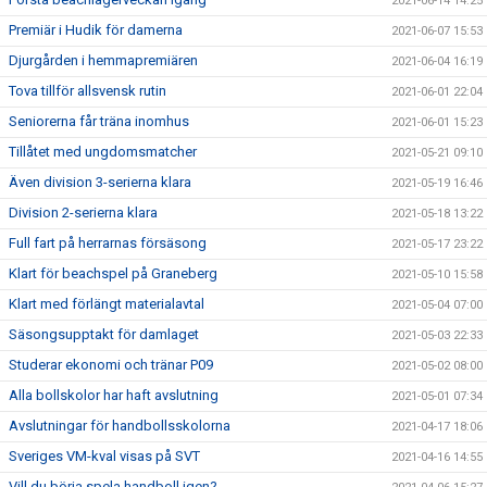
2021-06-14 14:25
Premiär i Hudik för damerna
2021-06-07 15:53
Djurgården i hemmapremiären
2021-06-04 16:19
Tova tillför allsvensk rutin
2021-06-01 22:04
Seniorerna får träna inomhus
2021-06-01 15:23
Tillåtet med ungdomsmatcher
2021-05-21 09:10
Även division 3-serierna klara
2021-05-19 16:46
Division 2-serierna klara
2021-05-18 13:22
Full fart på herrarnas försäsong
2021-05-17 23:22
Klart för beachspel på Graneberg
2021-05-10 15:58
Klart med förlängt materialavtal
2021-05-04 07:00
Säsongsupptakt för damlaget
2021-05-03 22:33
Studerar ekonomi och tränar P09
2021-05-02 08:00
Alla bollskolor har haft avslutning
2021-05-01 07:34
Avslutningar för handbollsskolorna
2021-04-17 18:06
Sveriges VM-kval visas på SVT
2021-04-16 14:55
Vill du börja spela handboll igen?