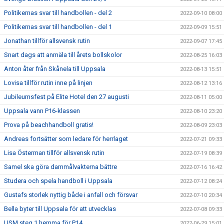
Politikernas svar till handbollen - del 2
2022-09-10 08:00
Politikernas svar till handbollen - del 1
2022-09-09 15:51
Jonathan tillför allsvensk rutin
2022-09-07 17:45
Snart dags att anmäla till årets bollskolor
2022-08-25 16:03
Anton åter från Skånela till Uppsala
2022-08-13 15:51
Lovisa tillför rutin inne på linjen
2022-08-12 13:16
Jubileumsfest på Elite Hotel den 27 augusti
2022-08-11 05:00
Uppsala vann P16-klassen
2022-08-10 23:20
Prova på beachhandboll gratis!
2022-08-09 23:03
Andreas fortsätter som ledare för herrlaget
2022-07-21 09:33
Lisa Österman tillför allsvensk rutin
2022-07-19 08:39
Samel ska göra dammålvakterna bättre
2022-07-16 16:42
Studera och spela handboll i Uppsala
2022-07-12 08:24
Gustafs storlek nyttig både i anfall och försvar
2022-07-10 20:34
Bella byter till Uppsala för att utvecklas
2022-07-08 09:33
USM steg 1 hemma för P14
2022-06-29 15:01