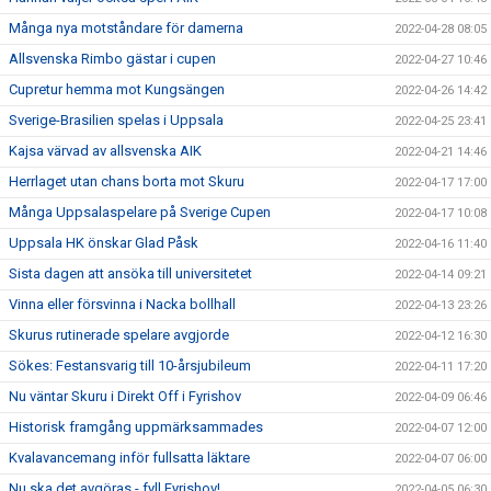
Många nya motståndare för damerna
2022-04-28 08:05
Allsvenska Rimbo gästar i cupen
2022-04-27 10:46
Cupretur hemma mot Kungsängen
2022-04-26 14:42
Sverige-Brasilien spelas i Uppsala
2022-04-25 23:41
Kajsa värvad av allsvenska AIK
2022-04-21 14:46
Herrlaget utan chans borta mot Skuru
2022-04-17 17:00
Många Uppsalaspelare på Sverige Cupen
2022-04-17 10:08
Uppsala HK önskar Glad Påsk
2022-04-16 11:40
Sista dagen att ansöka till universitetet
2022-04-14 09:21
Vinna eller försvinna i Nacka bollhall
2022-04-13 23:26
Skurus rutinerade spelare avgjorde
2022-04-12 16:30
Sökes: Festansvarig till 10-årsjubileum
2022-04-11 17:20
Nu väntar Skuru i Direkt Off i Fyrishov
2022-04-09 06:46
Historisk framgång uppmärksammades
2022-04-07 12:00
Kvalavancemang inför fullsatta läktare
2022-04-07 06:00
Nu ska det avgöras - fyll Fyrishov!
2022-04-05 06:30