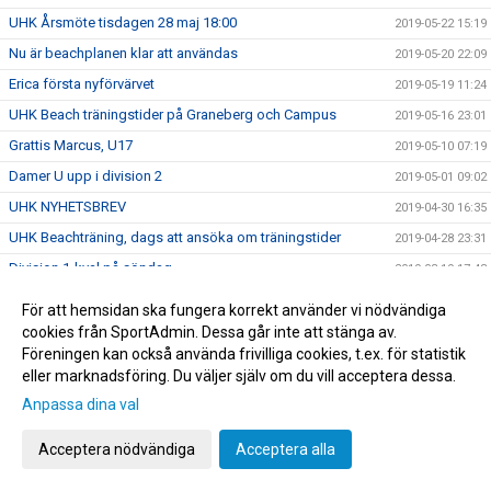
UHK Årsmöte tisdagen 28 maj 18:00
2019-05-22 15:19
Nu är beachplanen klar att användas
2019-05-20 22:09
Erica första nyförvärvet
2019-05-19 11:24
UHK Beach träningstider på Graneberg och Campus
2019-05-16 23:01
Grattis Marcus, U17
2019-05-10 07:19
Damer U upp i division 2
2019-05-01 09:02
UHK NYHETSBREV
2019-04-30 16:35
UHK Beachträning, dags att ansöka om träningstider
2019-04-28 23:31
Division 1-kval på söndag
2019-03-19 17:43
Kom o heja på vårt herrlag - sista matchen
2019-03-12 07:43
För att hemsidan ska fungera korrekt använder vi nödvändiga
UHK sommarjobb, födda -01/-02/-03!
2019-03-04 22:39
cookies från SportAdmin. Dessa går inte att stänga av.
Föreningen kan också använda frivilliga cookies, t.ex. för statistik
UHK Beachläger information, veckorna klara !
2019-03-04 17:06
eller marknadsföring. Du väljer själv om du vill acceptera dessa.
Turbo - sponsor erbjudande
2019-02-28 08:02
Anpassa dina val
Karro vann "Årets ungdomstränare 2019"
2019-02-14 23:24
Acceptera nödvändiga
Acceptera alla
Arbetsgrupp för säkerställa nästa säsongs senior- och
2019-02-13 22:00
juniorverksamhet har startat