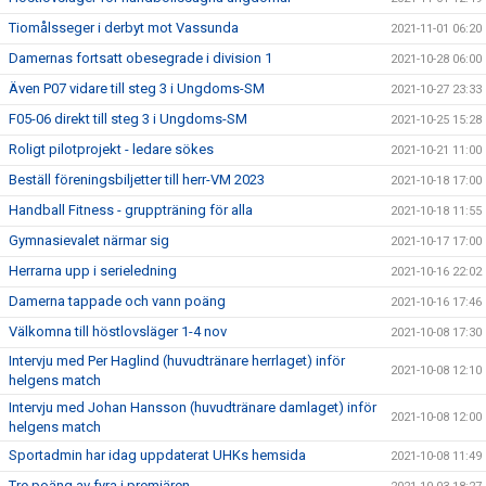
Tiomålsseger i derbyt mot Vassunda
2021-11-01 06:20
Damernas fortsatt obesegrade i division 1
2021-10-28 06:00
Även P07 vidare till steg 3 i Ungdoms-SM
2021-10-27 23:33
F05-06 direkt till steg 3 i Ungdoms-SM
2021-10-25 15:28
Roligt pilotprojekt - ledare sökes
2021-10-21 11:00
Beställ föreningsbiljetter till herr-VM 2023
2021-10-18 17:00
Handball Fitness - gruppträning för alla
2021-10-18 11:55
Gymnasievalet närmar sig
2021-10-17 17:00
Herrarna upp i serieledning
2021-10-16 22:02
Damerna tappade och vann poäng
2021-10-16 17:46
Välkomna till höstlovsläger 1-4 nov
2021-10-08 17:30
Intervju med Per Haglind (huvudtränare herrlaget) inför
2021-10-08 12:10
helgens match
Intervju med Johan Hansson (huvudtränare damlaget) inför
2021-10-08 12:00
helgens match
Sportadmin har idag uppdaterat UHKs hemsida
2021-10-08 11:49
Tre poäng av fyra i premiären