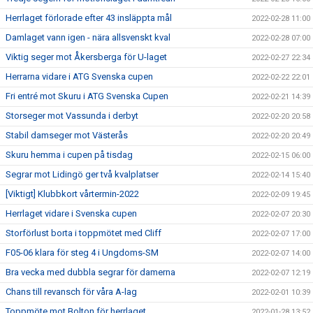
Herrlaget förlorade efter 43 insläppta mål
2022-02-28 11:00
Damlaget vann igen - nära allsvenskt kval
2022-02-28 07:00
Viktig seger mot Åkersberga för U-laget
2022-02-27 22:34
Herrarna vidare i ATG Svenska cupen
2022-02-22 22:01
Fri entré mot Skuru i ATG Svenska Cupen
2022-02-21 14:39
Storseger mot Vassunda i derbyt
2022-02-20 20:58
Stabil damseger mot Västerås
2022-02-20 20:49
Skuru hemma i cupen på tisdag
2022-02-15 06:00
Segrar mot Lidingö ger två kvalplatser
2022-02-14 15:40
[Viktigt] Klubbkort vårtermin-2022
2022-02-09 19:45
Herrlaget vidare i Svenska cupen
2022-02-07 20:30
Storförlust borta i toppmötet med Cliff
2022-02-07 17:00
F05-06 klara för steg 4 i Ungdoms-SM
2022-02-07 14:00
Bra vecka med dubbla segrar för damerna
2022-02-07 12:19
Chans till revansch för våra A-lag
2022-02-01 10:39
Toppmöte mot Bolton för herrlaget
2022-01-28 13:52