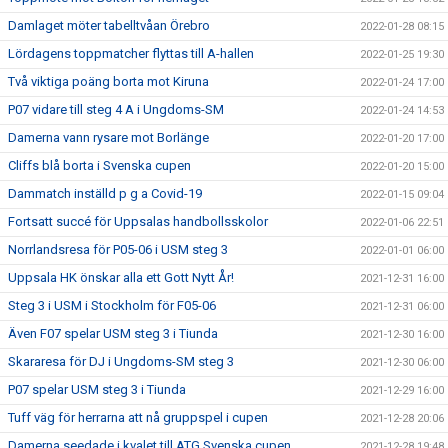
Damlaget möter tabelltvåan Örebro
2022-01-28 08:15
Lördagens toppmatcher flyttas till A-hallen
2022-01-25 19:30
Två viktiga poäng borta mot Kiruna
2022-01-24 17:00
P07 vidare till steg 4 A i Ungdoms-SM
2022-01-24 14:53
Damerna vann rysare mot Borlänge
2022-01-20 17:00
Cliffs blå borta i Svenska cupen
2022-01-20 15:00
Dammatch inställd p g a Covid-19
2022-01-15 09:04
Fortsatt succé för Uppsalas handbollsskolor
2022-01-06 22:51
Norrlandsresa för P05-06 i USM steg 3
2022-01-01 06:00
Uppsala HK önskar alla ett Gott Nytt År!
2021-12-31 16:00
Steg 3 i USM i Stockholm för F05-06
2021-12-31 06:00
Även F07 spelar USM steg 3 i Tiunda
2021-12-30 16:00
Skararesa för DJ i Ungdoms-SM steg 3
2021-12-30 06:00
P07 spelar USM steg 3 i Tiunda
2021-12-29 16:00
Tuff väg för herrarna att nå gruppspel i cupen
2021-12-28 20:06
Damerna seedade i kvalet till ATG Svenska cupen
2021-12-28 19:48