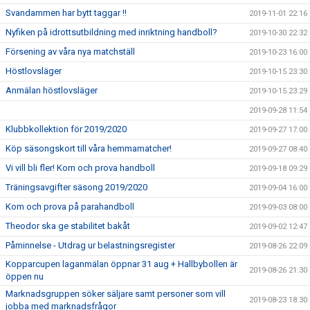
Svandammen har bytt taggar !!
2019-11-01 22:16
Nyfiken på idrottsutbildning med inriktning handboll?
2019-10-30 22:32
Försening av våra nya matchställ
2019-10-23 16:00
Höstlovsläger
2019-10-15 23:30
Anmälan höstlovsläger
2019-10-15 23:29
2019-09-28 11:54
Klubbkollektion för 2019/2020
2019-09-27 17:00
Köp säsongskort till våra hemmamatcher!
2019-09-27 08:40
Vi vill bli fler! Kom och prova handboll
2019-09-18 09:29
Träningsavgifter säsong 2019/2020
2019-09-04 16:00
Kom och prova på parahandboll
2019-09-03 08:00
Theodor ska ge stabilitet bakåt
2019-09-02 12:47
Påminnelse - Utdrag ur belastningsregister
2019-08-26 22:09
Kopparcupen laganmälan öppnar 31 aug + Hallbybollen är
2019-08-26 21:30
öppen nu
Marknadsgruppen söker säljare samt personer som vill
2019-08-23 18:30
jobba med marknadsfrågor