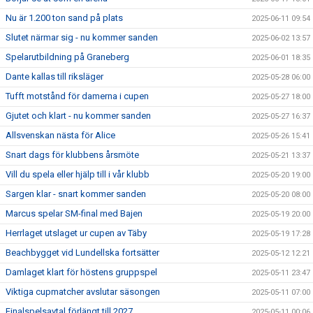
Nu är 1.200 ton sand på plats
2025-06-11 09:54
Slutet närmar sig - nu kommer sanden
2025-06-02 13:57
Spelarutbildning på Graneberg
2025-06-01 18:35
Dante kallas till riksläger
2025-05-28 06:00
Tufft motstånd för damerna i cupen
2025-05-27 18:00
Gjutet och klart - nu kommer sanden
2025-05-27 16:37
Allsvenskan nästa för Alice
2025-05-26 15:41
Snart dags för klubbens årsmöte
2025-05-21 13:37
Vill du spela eller hjälp till i vår klubb
2025-05-20 19:00
Sargen klar - snart kommer sanden
2025-05-20 08:00
Marcus spelar SM-final med Bajen
2025-05-19 20:00
Herrlaget utslaget ur cupen av Täby
2025-05-19 17:28
Beachbygget vid Lundellska fortsätter
2025-05-12 12:21
Damlaget klart för höstens gruppspel
2025-05-11 23:47
Viktiga cupmatcher avslutar säsongen
2025-05-11 07:00
Finalspelsavtal förlängt till 2027
2025-05-11 00:06