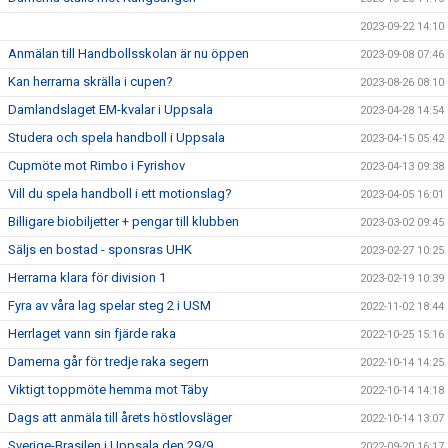
2023-09-22 14:10
Anmälan till Handbollsskolan är nu öppen
2023-09-08 07:46
Kan herrarna skrälla i cupen?
2023-08-26 08:10
Damlandslaget EM-kvalar i Uppsala
2023-04-28 14:54
Studera och spela handboll i Uppsala
2023-04-15 05:42
Cupmöte mot Rimbo i Fyrishov
2023-04-13 09:38
Vill du spela handboll i ett motionslag?
2023-04-05 16:01
Billigare biobiljetter + pengar till klubben
2023-03-02 09:45
Säljs en bostad - sponsras UHK
2023-02-27 10:25
Herrarna klara för division 1
2023-02-19 10:39
Fyra av våra lag spelar steg 2 i USM
2022-11-02 18:44
Herrlaget vann sin fjärde raka
2022-10-25 15:16
Damerna går för tredje raka segern
2022-10-14 14:25
Viktigt toppmöte hemma mot Täby
2022-10-14 14:18
Dags att anmäla till årets höstlovsläger
2022-10-14 13:07
Sverige-Brasilen i Uppsala den 29/9
2022-09-20 16:17