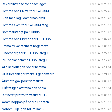
Rekordintresse för beachläger
2020-06-28 23:02
Hemma och i Alfta för F14 i USM
2020-06-27 22:45
Klart med lag i damernas div.3
2020-06-26 13:47
Hemma även för P14 i USM steg 1
2020-06-25 18:30
Sommarstängt på Klubbis
2020-06-25 15:27
Hemma och i Tyresö för F16 i USM
2020-06-19 07:49
Emma ny vänsterhänt högersexa
2020-06-18 06:00
Lindesberg för P18 i USM steg 1
2020-06-16 22:07
P16 spelar hemma i USM steg 1
2020-06-16 12:47
Alla seniorlagen börjar hemma
2020-06-14 14:04
UHK Beachläger vecka 1 genomförd
2020-06-13 21:20
Årsmöte gav positivt resultat
2020-06-12 08:20
Tillåtet igen att träna och spela
2020-06-11 16:34
Rutinerat proffs förstärker UHK
2020-06-08 06:00
Adam hoppas på spel till hösten
2020-06-07 10:38
Norden Cup igen för Pojkar 06
2020-06-06 10:42