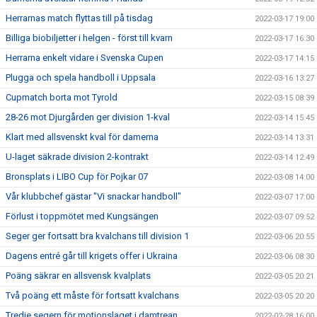
Herrarnas match flyttas till på tisdag
2022-03-17 19:00
Billiga biobiljetter i helgen - först till kvarn
2022-03-17 16:30
Herrarna enkelt vidare i Svenska Cupen
2022-03-17 14:15
Plugga och spela handboll i Uppsala
2022-03-16 13:27
Cupmatch borta mot Tyrold
2022-03-15 08:39
28-26 mot Djurgården ger division 1-kval
2022-03-14 15:45
Klart med allsvenskt kval för damerna
2022-03-14 13:31
U-laget säkrade division 2-kontrakt
2022-03-14 12:49
Bronsplats i LIBO Cup för Pojkar 07
2022-03-08 14:00
Vår klubbchef gästar "Vi snackar handboll"
2022-03-07 17:00
Förlust i toppmötet med Kungsängen
2022-03-07 09:52
Seger ger fortsatt bra kvalchans till division 1
2022-03-06 20:55
Dagens entré går till krigets offer i Ukraina
2022-03-06 08:30
Poäng säkrar en allsvensk kvalplats
2022-03-05 20:21
Två poäng ett måste för fortsatt kvalchans
2022-03-05 20:20
Tredje segern för motionslaget i damtrean
2022-02-28 16:00