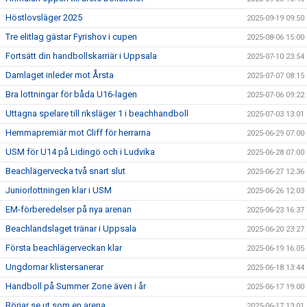
Höstlovsläger 2025
2025-09-19 09:50
Tre elitlag gästar Fyrishov i cupen
2025-08-06 15:00
Fortsätt din handbollskarriär i Uppsala
2025-07-10 23:54
Damlaget inleder mot Årsta
2025-07-07 08:15
Bra lottningar för båda U16-lagen
2025-07-06 09:22
Uttagna spelare till riksläger 1 i beachhandboll
2025-07-03 13:01
Hemmapremiär mot Cliff för herrarna
2025-06-29 07:00
USM för U14 på Lidingö och i Ludvika
2025-06-28 07:00
Beachlägervecka två snart slut
2025-06-27 12:36
Juniorlottningen klar i USM
2025-06-26 12:03
EM-förberedelser på nya arenan
2025-06-23 16:37
Beachlandslaget tränar i Uppsala
2025-06-20 23:27
Första beachlägerveckan klar
2025-06-19 16:05
Ungdomar klistersanerar
2025-06-18 13:44
Handboll på Summer Zone även i år
2025-06-17 19:00
Börjar se ut som en arena
2025-06-17 13:01