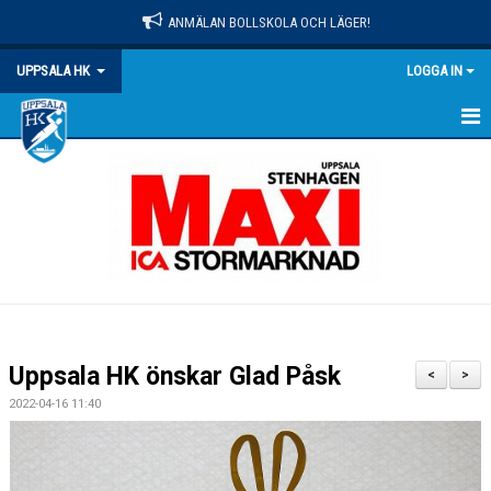
ANMÄLAN BOLLSKOLA OCH LÄGER!
UPPSALA HK
LOGGA IN
HEM
NYHETER
OM KLUBBEN
MATCHER
KALENDER
Uppsala HK önskar Glad Påsk
<
>
KONTAKT
2022-04-16 11:40
DOKUMENT
PRAKTISK INFO