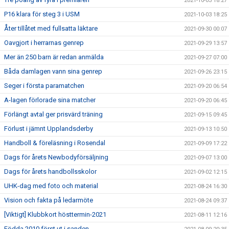
2021-10-03 18:27
P16 klara för steg 3 i USM
2021-10-03 18:25
Åter tillåtet med fullsatta läktare
2021-09-30 00:07
Oavgjort i herrarnas genrep
2021-09-29 13:57
Mer än 250 barn är redan anmälda
2021-09-27 07:00
Båda damlagen vann sina genrep
2021-09-26 23:15
Seger i första paramatchen
2021-09-20 06:54
A-lagen förlorade sina matcher
2021-09-20 06:45
Förlängt avtal ger prisvärd träning
2021-09-15 09:45
Förlust i jämnt Upplandsderby
2021-09-13 10:50
Handboll & föreläsning i Rosendal
2021-09-09 17:22
Dags för årets Newbodyförsäljning
2021-09-07 13:00
Dags för årets handbollsskolor
2021-09-02 12:15
UHK-dag med foto och material
2021-08-24 16:30
Vision och fakta på ledarmöte
2021-08-24 09:37
[Viktigt] Klubbkort hösttermin-2021
2021-08-11 12:16
Födda 2010 först ut i sanden