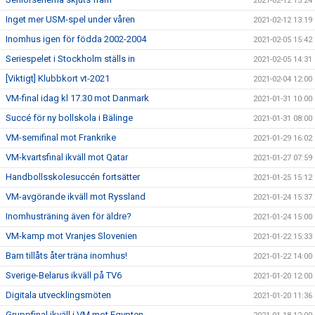
2021-02-12 13:24
Inget mer USM-spel under våren
2021-02-12 13:19
Inomhus igen för födda 2002-2004
2021-02-05 15:42
Seriespelet i Stockholm ställs in
2021-02-05 14:31
[Viktigt] Klubbkort vt-2021
2021-02-04 12:00
VM-final idag kl 17.30 mot Danmark
2021-01-31 10:00
Succé för ny bollskola i Bälinge
2021-01-31 08:00
VM-semifinal mot Frankrike
2021-01-29 16:02
VM-kvartsfinal ikväll mot Qatar
2021-01-27 07:59
Handbollsskolesuccén fortsätter
2021-01-25 15:12
VM-avgörande ikväll mot Ryssland
2021-01-24 15:37
Inomhusträning även för äldre?
2021-01-24 15:00
VM-kamp mot Vranjes Slovenien
2021-01-22 15:33
Barn tillåts åter träna inomhus!
2021-01-22 14:00
Sverige-Belarus ikväll på TV6
2021-01-20 12:00
Digitala utvecklingsmöten
2021-01-20 11:36
Gruppfinal ikväll i VM mot Egypten