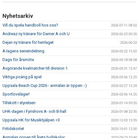
Nyhetsarkiv
Vill du spela handboll hos oss?
2026-07-11 08:02
Andreaz ny tränare för Damer A och U
2026-06-23 00:20
Dejan ny tränare för herrlaget
2026-06-22
A-lagens serieindelning
2026-05-22 15:02
Dags för årsmöte
2026-05-18 08:58
Avgörande kvalmatcher till division 1
2026-03-31 12:47
Viktiga poäng på spel
2026-03-06 12:25
Uppsala Beach Cup 2026 - anmälan är öppen :-)
2026-02-27 12:24
Sportlovsläger!
2026-02-06 14:25
Tillskott i styrelsen
2026-01-14 09:35
UHK-dagen i Fyrishovs A- och B-hall
2026-01-08 22:35
Uppsala HK för Musikhjälpen <3
2025-12-03 13:35
Fritidskortet
2025-10-01 12:00
Anmälan öppen till årets bollskolor
2025-09-23 10:40