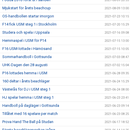
2021-08-09 20:35
Mjukstart för årets beachcup
2021-08-09 13:00
OS-handbollen startar imorgon
2021-07-23 10:15
F14 fick USM steg 1 i Stockholm
2021-07-20 15:29
Studera och spela i Uppsala
2021-07-16 09:08
Hemmaspel i USM för P14
2021-07-15 13:00
F16 USM-lottade i Härnösand
2021-07-15 10:05
Sommarhandboll i Gottsunda
2021-07-03 08:47
UHK-Dagen den 28 augusti
2021-07-02 15:04
P16 lottades hemma i USM
2021-06-28 09:35
160 deltar i årets beachläger
2021-06-24 15:29
Västerås för DJ i USM steg 1
2021-06-24 08:00
HJ spelar hemma i USM steg 1
2021-06-23 23:41
Handboll på dagläger i Gottsunda
2021-06-23 09:14
Tillåtet med 16 spelare per match
2021-06-23 08:25
Prova Hand The Ball på Studan
2021-06-17 18:52
Första beachlägerveckan igång