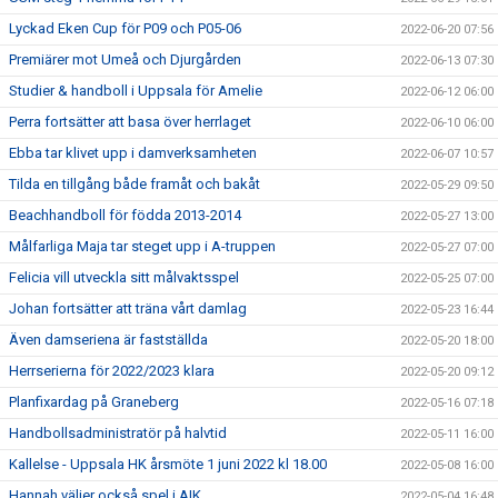
Lyckad Eken Cup för P09 och P05-06
2022-06-20 07:56
Premiärer mot Umeå och Djurgården
2022-06-13 07:30
Studier & handboll i Uppsala för Amelie
2022-06-12 06:00
Perra fortsätter att basa över herrlaget
2022-06-10 06:00
Ebba tar klivet upp i damverksamheten
2022-06-07 10:57
Tilda en tillgång både framåt och bakåt
2022-05-29 09:50
Beachhandboll för födda 2013-2014
2022-05-27 13:00
Målfarliga Maja tar steget upp i A-truppen
2022-05-27 07:00
Felicia vill utveckla sitt målvaktsspel
2022-05-25 07:00
Johan fortsätter att träna vårt damlag
2022-05-23 16:44
Även damseriena är fastställda
2022-05-20 18:00
Herrserierna för 2022/2023 klara
2022-05-20 09:12
Planfixardag på Graneberg
2022-05-16 07:18
Handbollsadministratör på halvtid
2022-05-11 16:00
Kallelse - Uppsala HK årsmöte 1 juni 2022 kl 18.00
2022-05-08 16:00
Hannah väljer också spel i AIK
2022-05-04 16:48