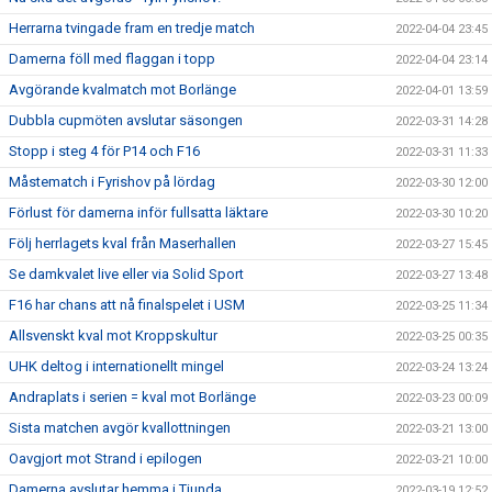
Herrarna tvingade fram en tredje match
2022-04-04 23:45
Damerna föll med flaggan i topp
2022-04-04 23:14
Avgörande kvalmatch mot Borlänge
2022-04-01 13:59
Dubbla cupmöten avslutar säsongen
2022-03-31 14:28
Stopp i steg 4 för P14 och F16
2022-03-31 11:33
Måstematch i Fyrishov på lördag
2022-03-30 12:00
Förlust för damerna inför fullsatta läktare
2022-03-30 10:20
Följ herrlagets kval från Maserhallen
2022-03-27 15:45
Se damkvalet live eller via Solid Sport
2022-03-27 13:48
F16 har chans att nå finalspelet i USM
2022-03-25 11:34
Allsvenskt kval mot Kroppskultur
2022-03-25 00:35
UHK deltog i internationellt mingel
2022-03-24 13:24
Andraplats i serien = kval mot Borlänge
2022-03-23 00:09
Sista matchen avgör kvallottningen
2022-03-21 13:00
Oavgjort mot Strand i epilogen
2022-03-21 10:00
Damerna avslutar hemma i Tiunda
2022-03-19 12:52