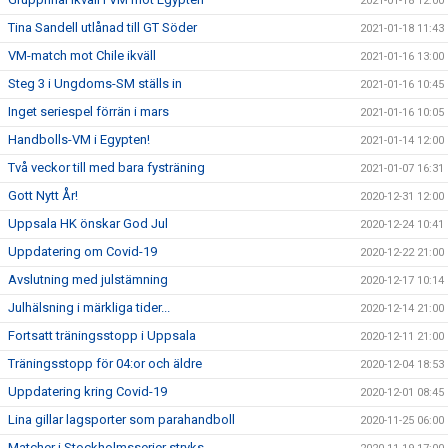
2021-01-18 12:00
Tina Sandell utlånad till GT Söder
2021-01-18 11:43
VM-match mot Chile ikväll
2021-01-16 13:00
Steg 3 i Ungdoms-SM ställs in
2021-01-16 10:45
Inget seriespel förrän i mars
2021-01-16 10:05
Handbolls-VM i Egypten!
2021-01-14 12:00
Två veckor till med bara fysträning
2021-01-07 16:31
Gott Nytt År!
2020-12-31 12:00
Uppsala HK önskar God Jul
2020-12-24 10:41
Uppdatering om Covid-19
2020-12-22 21:00
Avslutning med julstämning
2020-12-17 10:14
Julhälsning i märkliga tider...
2020-12-14 21:00
Fortsatt träningsstopp i Uppsala
2020-12-11 21:00
Träningsstopp för 04:or och äldre
2020-12-04 18:53
Uppdatering kring Covid-19
2020-12-01 08:45
Lina gillar lagsporter som parahandboll
2020-11-25 06:00
Matcher i Stockholmsserier stryks