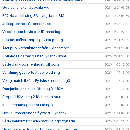
God Jul önskar Uppsala HK
2021-12-24 09:08
P07 vidare till steg 3A i Ungdoms-SM
2021-12-06 09:59
Julklappar hos Sponsorhuset
2021-12-04 10:41
Vaccinationsbevis och ID-handling
2021-12-03 22:41
Felicias målvaktsspel gav två poäng
2021-12-01 22:32
Åter publikrestriktioner från 1 december
2021-12-01 13:48
Borlänges damer gästar Fyrishov ikväll
2021-12-01 13:00
Både dam- och herrlaget föll borta
2021-11-30 15:00
Vändning gav fortsatt serieledning
2021-11-17 13:49
Viktig match ikväll i Fyrishov mot Lidingö
2021-11-16 12:00
Damjuniorerna klara för steg 3 i USM
2021-11-16 10:30
Stopp i USM steg 2 för herrjuniorerna
2021-11-16 09:00
Klar hemmaseger mot Lidingö
2021-11-16 07:36
Nyckeluthämtningen flyttar till Fyrishov
2021-11-04 09:00
Båda seniormatcherna mot Lidingö flyttade
2021-11-03 16:31
Höstlovsläger för handbollssugna ungdomar
2021-11-01 12:49