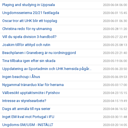
Playing and studying in Uppsala
2020-06-04 06:00
Ungdomsserierna 20/21 fastlagda
2020-06-01 15:45
Oscar tror att UHK blir ett topplag
2020-06-01 06:30
Christina redo för ny utmaning
2020-05-28 11:20
Vill du spela division 3-handboll?
2020-05-27 22:49
Joakim tillför attityd och rutin
2020-05-25 08:13
Beachplanen i Graneberg är nu iordninggjord
2020-05-23 21:40
Tina tillbaka igen efter sin skada
2020-05-19 06:00
Uppdatering av Sportadmin och UHK hemsida pågår...
2020-05-06 20:50
Ingen beachcup i Åhus
2020-05-06 09:53
Nygammal tränarduo klar för herrarna
2020-05-03 17:00
Välbesökt upptaktsmöte i Fyrishov
2020-04-23 15:15
Intresse av styrelsearbete?
2020-04-15 19:49
Dags att anmäla till nya serier
2020-04-06 16:52
Inget EM-kval mot Portugal i IFU
2020-03-30 11:48
Ungdoms-SM/USM - INSTÄLLT
2020-03-20 14:05