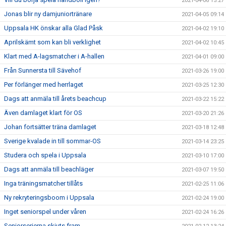
2021-04-06 15:27
Jonas blir ny damjuniortränare
2021-04-05 09:14
Uppsala HK önskar alla Glad Påsk
2021-04-02 19:10
Aprilskämt som kan bli verklighet
2021-04-02 10:45
Klart med A-lagsmatcher i A-hallen
2021-04-01 09:00
Från Sunnersta till Sävehof
2021-03-26 19:00
Per förlänger med herrlaget
2021-03-25 12:30
Dags att anmäla till årets beachcup
2021-03-22 15:22
Även damlaget klart för OS
2021-03-20 21:26
Johan fortsätter träna damlaget
2021-03-18 12:48
Sverige kvalade in till sommar-OS
2021-03-14 23:25
Studera och spela i Uppsala
2021-03-10 17:00
Dags att anmäla till beachläger
2021-03-07 19:50
Inga träningsmatcher tillåts
2021-02-25 11:06
Ny rekryteringsboom i Uppsala
2021-02-24 19:00
Inget seniorspel under våren
2021-02-24 16:26
Seniorserierna skjuts fram