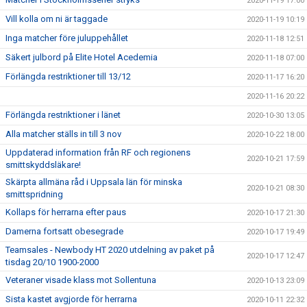
2020-11-19 17:00
Vill kolla om ni är taggade
2020-11-19 10:19
Inga matcher före juluppehållet
2020-11-18 12:51
Säkert julbord på Elite Hotel Acedemia
2020-11-18 07:00
Förlängda restriktioner till 13/12
2020-11-17 16:20
2020-11-16 20:22
Förlängda restriktioner i länet
2020-10-30 13:05
Alla matcher ställs in till 3 nov
2020-10-22 18:00
Uppdaterad information från RF och regionens
2020-10-21 17:59
smittskyddsläkare!
Skärpta allmäna råd i Uppsala län för minska
2020-10-21 08:30
smittspridning
Kollaps för herrarna efter paus
2020-10-17 21:30
Damerna fortsatt obesegrade
2020-10-17 19:49
Teamsales - Newbody HT 2020 utdelning av paket på
2020-10-17 12:47
tisdag 20/10 1900-2000
Veteraner visade klass mot Sollentuna
2020-10-13 23:09
Sista kastet avgjorde för herrarna
2020-10-11 22:32