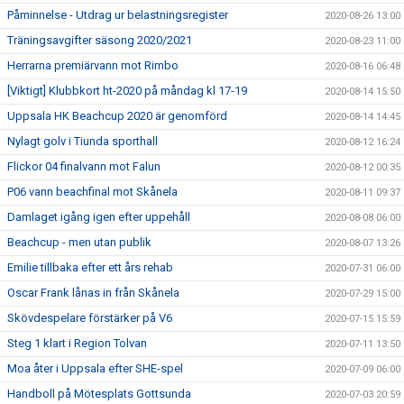
Påminnelse - Utdrag ur belastningsregister
2020-08-26 13:00
Träningsavgifter säsong 2020/2021
2020-08-23 11:00
Herrarna premiärvann mot Rimbo
2020-08-16 06:48
[Viktigt] Klubbkort ht-2020 på måndag kl 17-19
2020-08-14 15:50
Uppsala HK Beachcup 2020 är genomförd
2020-08-14 14:45
Nylagt golv i Tiunda sporthall
2020-08-12 16:24
Flickor 04 finalvann mot Falun
2020-08-12 00:35
P06 vann beachfinal mot Skånela
2020-08-11 09:37
Damlaget igång igen efter uppehåll
2020-08-08 06:00
Beachcup - men utan publik
2020-08-07 13:26
Emilie tillbaka efter ett års rehab
2020-07-31 06:00
Oscar Frank lånas in från Skånela
2020-07-29 15:00
Skövdespelare förstärker på V6
2020-07-15 15:59
Steg 1 klart i Region Tolvan
2020-07-11 13:50
Moa åter i Uppsala efter SHE-spel
2020-07-09 06:00
Handboll på Mötesplats Gottsunda
2020-07-03 20:59