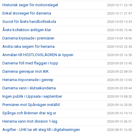
Historisk seger för motionslaget
2020-10-11 22:18
Enkel storseger för damerna
2020-10-11 21:47
Succé för årets handbollsskola
2020-10-09 13:33
Årets kollektion äntligen klar
2020-10-06 15:46
Damerna kryssade i premiären
2020-10-04 18:06
Andra raka segern för herrarna
2020-10-03 22:34
Anmälan till HÖSTLOVSLÄGREN är öppen
2020-09-25 16:30
Damerna föll med flaggan i topp
2020-09-24 15:40
Damerna genrepar mot AIK
2020-09-22 08:59
Herrarna imponerade i genrep
2020-09-20 12:00
Damerna vann i slutsekunderna
2020-09-20 09:44
Ingen publik i Uppsala i september
2020-09-19 08:20
Premiären mot Spårvägen inställd
2020-09-16 20:00
Spånga och Brännan drar sig ur
2020-09-16 14:14
Herrarna vann mot division 1-lag
2020-09-15 06:51
Avgifter - UHK tar ett steg till i digitaliseringen
2020-08-31 16:00