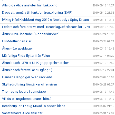
Allsidiga Alice ansluter från Enköping
2019-08-16 14:27
Dags att anmäla till funktionärsutbildning (EMP)
2019-08-12 23:35
[Viktig info] Klubbkort Aug-2019 o Newbody / Spicy Dream
2019-08-11 12:15
Ledare och föräldrar va med i Beachlag/afterbeach lör 17/8
2019-08-10 16:35
Åhus 2020 - boende i "Roddarklubben"
2019-07-24 10:30
USM-lottningen klar
2019-07-24 09:27
Åhus - 5:e speldagen
2019-07-17 12:45
Målfarliga Frida flyttar från Falun
2019-07-14 07:20
Åhus beach - 378 st UHK gruppspelsmatcher
2019-07-13 10:56
Åhus beach festival är nu igång :-)
2019-07-12 22:24
Hannahs längd ger ökad räckvidd
2019-07-04 15:56
Skyttedrottning förstärker offensiven
2019-06-28 08:27
Thomas ny ledare i damstaben
2019-06-19 17:49
Vill du bli ungdomstränare i höst?
2019-06-13 17:19
Beachcup lör 17 aug Mixad- o öppen klass
2019-06-02 21:15
Vänsterhänta Alice ansluter
2019-05-31 17:02