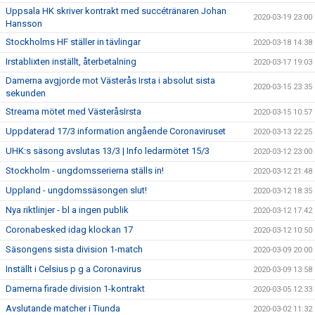
Uppsala HK skriver kontrakt med succétränaren Johan
2020-03-19 23:00
Hansson
Stockholms HF ställer in tävlingar
2020-03-18 14:38
Irstablixten inställt, återbetalning
2020-03-17 19:03
Damerna avgjorde mot Västerås Irsta i absolut sista
2020-03-15 23:35
sekunden
Streama mötet med VästeråsIrsta
2020-03-15 10:57
Uppdaterad 17/3 information angående Coronaviruset
2020-03-13 22:25
UHK:s säsong avslutas 13/3 | Info ledarmötet 15/3
2020-03-12 23:00
Stockholm - ungdomsserierna ställs in!
2020-03-12 21:48
Uppland - ungdomssäsongen slut!
2020-03-12 18:35
Nya riktlinjer - bl a ingen publik
2020-03-12 17:42
Coronabesked idag klockan 17
2020-03-12 10:50
Säsongens sista division 1-match
2020-03-09 20:00
Inställt i Celsius p g a Coronavirus
2020-03-09 13:58
Damerna firade division 1-kontrakt
2020-03-05 12:33
Avslutande matcher i Tiunda
2020-03-02 11:32