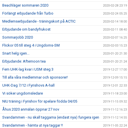
Beachläger sommaren 2020
2020-02-28 23:19
Förlängt erbjudande från Turbo
2020-02-24 05:25
Medlemserbjudande - träningskort på ACTIC
2020-02-14 18:00
Erbjudande om bandyfrukost
2020-02-11 08:40
Sommarjobb 2020
2020-02-07 16:25
Flickor 05 till steg 4 i Ungdoms-SM
2020-02-03 15:23
Snart helg igen...
2020-01-20 21:30
Erbjudande: Afternoon tea
2020-01-20 21:24
Fem UHK-lag kvar i USM steg 3
2019-12-27 17:00
Till alla våra medlemmar och sponsorer!
2019-12-09 15:15
UHK-Dag 7/12 i Fyrishovs A-hall
2019-12-01 22:33
Vi söker ungdomsledare
2019-11-18 23:00
NIU träning i Fyrishov för spelare födda 04/05
2019-11-15 09:32
Åhus 2020 anmälan öppnar 27 nov
2019-11-12 16:23
Svandammen - nu skall taggarna (endast nya) fungera igen
2019-11-12 14:55
Svandammen - hämta ut nya taggar !!
2019-11-05 22:24