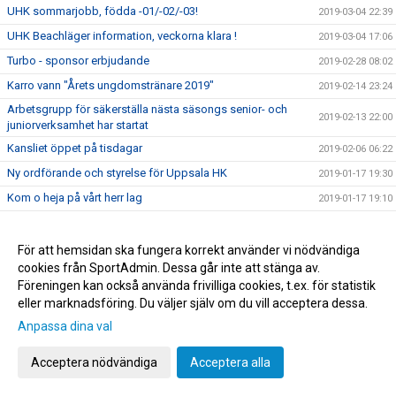
UHK sommarjobb, födda -01/-02/-03!
2019-03-04 22:39
UHK Beachläger information, veckorna klara !
2019-03-04 17:06
Turbo - sponsor erbjudande
2019-02-28 08:02
Karro vann "Årets ungdomstränare 2019"
2019-02-14 23:24
Arbetsgrupp för säkerställa nästa säsongs senior- och
2019-02-13 22:00
juniorverksamhet har startat
Kansliet öppet på tisdagar
2019-02-06 06:22
Ny ordförande och styrelse för Uppsala HK
2019-01-17 19:30
Kom o heja på vårt herr lag
2019-01-17 19:10
Kallelse till extrainsatt årsmöte 16 januari 2019
2018-12-22 15:10
Matchställ, kolla att ni har rätt sponsortryck
2018-12-17 16:58
För att hemsidan ska fungera korrekt använder vi nödvändiga
cookies från SportAdmin. Dessa går inte att stänga av.
Intersport - erbjudande 3 för 2 kläder & skor
2018-12-05 21:51
Föreningen kan också använda frivilliga cookies, t.ex. för statistik
Åhus beach - anmälan är nu öppen
2018-12-01 08:00
eller marknadsföring. Du väljer själv om du vill acceptera dessa.
T-shirt till för försäljning 20:-/styck
2018-11-21 19:51
Anpassa dina val
PANTAMERA
2018-11-21 19:40
Acceptera nödvändiga
Acceptera alla
Sekk.väskan till Tiundaskolan / UHK förrådet i Fyrishov
2018-11-18 09:21
Uppsala HK:s nya kanslist!