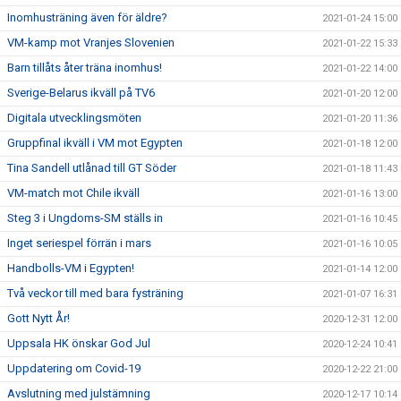
Inomhusträning även för äldre?
2021-01-24 15:00
VM-kamp mot Vranjes Slovenien
2021-01-22 15:33
Barn tillåts åter träna inomhus!
2021-01-22 14:00
Sverige-Belarus ikväll på TV6
2021-01-20 12:00
Digitala utvecklingsmöten
2021-01-20 11:36
Gruppfinal ikväll i VM mot Egypten
2021-01-18 12:00
Tina Sandell utlånad till GT Söder
2021-01-18 11:43
VM-match mot Chile ikväll
2021-01-16 13:00
Steg 3 i Ungdoms-SM ställs in
2021-01-16 10:45
Inget seriespel förrän i mars
2021-01-16 10:05
Handbolls-VM i Egypten!
2021-01-14 12:00
Två veckor till med bara fysträning
2021-01-07 16:31
Gott Nytt År!
2020-12-31 12:00
Uppsala HK önskar God Jul
2020-12-24 10:41
Uppdatering om Covid-19
2020-12-22 21:00
Avslutning med julstämning
2020-12-17 10:14