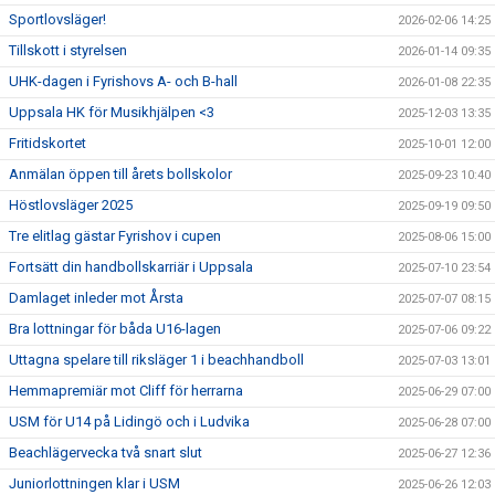
Sportlovsläger!
2026-02-06 14:25
Tillskott i styrelsen
2026-01-14 09:35
UHK-dagen i Fyrishovs A- och B-hall
2026-01-08 22:35
Uppsala HK för Musikhjälpen <3
2025-12-03 13:35
Fritidskortet
2025-10-01 12:00
Anmälan öppen till årets bollskolor
2025-09-23 10:40
Höstlovsläger 2025
2025-09-19 09:50
Tre elitlag gästar Fyrishov i cupen
2025-08-06 15:00
Fortsätt din handbollskarriär i Uppsala
2025-07-10 23:54
Damlaget inleder mot Årsta
2025-07-07 08:15
Bra lottningar för båda U16-lagen
2025-07-06 09:22
Uttagna spelare till riksläger 1 i beachhandboll
2025-07-03 13:01
Hemmapremiär mot Cliff för herrarna
2025-06-29 07:00
USM för U14 på Lidingö och i Ludvika
2025-06-28 07:00
Beachlägervecka två snart slut
2025-06-27 12:36
Juniorlottningen klar i USM
2025-06-26 12:03