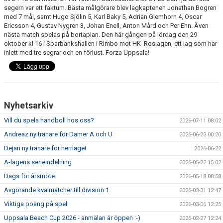
segern var ett faktum. Bästa målgörare blev lagkaptenen Jonathan Bogren
med 7 mål, samt Hugo Sjölin 5, Karl Baky 5, Adrian Glemhorn 4, Oscar
Ericsson 4, Gustav Nygren 3, Johan Enell, Anton Mård och Per Ehn. Även
nästa match spelas på bortaplan. Den här gången på lördag den 29
oktober kl 16 i Sparbankshallen i Rimbo mot HK Roslagen, ett lag som har
inlett med tre segrar och en förlust. Forza Uppsala!
Nyhetsarkiv
Vill du spela handboll hos oss?
2026-07-11 08:02
Andreaz ny tränare för Damer A och U
2026-06-23 00:20
Dejan ny tränare för herrlaget
2026-06-22
A-lagens serieindelning
2026-05-22 15:02
Dags för årsmöte
2026-05-18 08:58
Avgörande kvalmatcher till division 1
2026-03-31 12:47
Viktiga poäng på spel
2026-03-06 12:25
Uppsala Beach Cup 2026 - anmälan är öppen :-)
2026-02-27 12:24