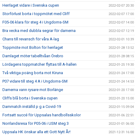
Herrlaget vidare i Svenska cupen
2022-02-07 20:30
Storförlust borta i toppmötet med Cliff
2022-02-07 17:00
F05-06 klara för steg 4 i Ungdoms-SM
2022-02-07 14:00
Bra vecka med dubbla segrar för damerna
2022-02-07 12:19
Chans till revansch för våra A-lag
2022-02-01 10:39
Toppmöte mot Bolton för herrlaget
2022-01-28 13:52
Damlaget möter tabelltvåan Örebro
2022-01-28 08:15
Lördagens toppmatcher flyttas till A-hallen
2022-01-25 19:30
Två viktiga poäng borta mot Kiruna
2022-01-24 17:00
P07 vidare till steg 4 A i Ungdoms-SM
2022-01-24 14:53
Damerna vann rysare mot Borlänge
2022-01-20 17:00
Cliffs blå borta i Svenska cupen
2022-01-20 15:00
Dammatch inställd p g a Covid-19
2022-01-15 09:04
Fortsatt succé för Uppsalas handbollsskolor
2022-01-06 22:51
Norrlandsresa för P05-06 i USM steg 3
2022-01-01 06:00
Uppsala HK önskar alla ett Gott Nytt År!
2021-12-31 16:00