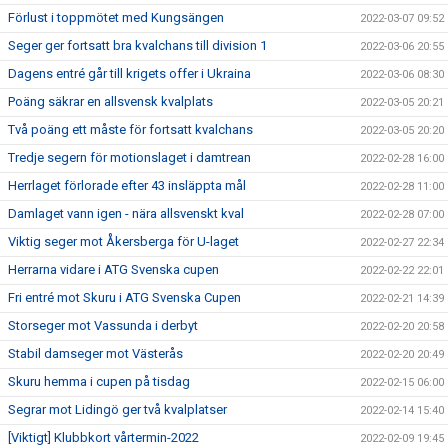
Förlust i toppmötet med Kungsängen
2022-03-07 09:52
Seger ger fortsatt bra kvalchans till division 1
2022-03-06 20:55
Dagens entré går till krigets offer i Ukraina
2022-03-06 08:30
Poäng säkrar en allsvensk kvalplats
2022-03-05 20:21
Två poäng ett måste för fortsatt kvalchans
2022-03-05 20:20
Tredje segern för motionslaget i damtrean
2022-02-28 16:00
Herrlaget förlorade efter 43 insläppta mål
2022-02-28 11:00
Damlaget vann igen - nära allsvenskt kval
2022-02-28 07:00
Viktig seger mot Åkersberga för U-laget
2022-02-27 22:34
Herrarna vidare i ATG Svenska cupen
2022-02-22 22:01
Fri entré mot Skuru i ATG Svenska Cupen
2022-02-21 14:39
Storseger mot Vassunda i derbyt
2022-02-20 20:58
Stabil damseger mot Västerås
2022-02-20 20:49
Skuru hemma i cupen på tisdag
2022-02-15 06:00
Segrar mot Lidingö ger två kvalplatser
2022-02-14 15:40
[Viktigt] Klubbkort vårtermin-2022
2022-02-09 19:45