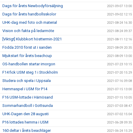
Dags för årets Newbodyförsäljning
2021-09-07 13:00
Dags för årets handbollsskolor
2021-09-02 12:15
UHK-dag med foto och material
2021-08-24 16:30
Vision och fakta på ledarmöte
2021-08-24 09:37
[Viktigt] Klubbkort hösttermin-2021
2021-08-11 12:16
Födda 2010 först ut i sanden
2021-08-09 20:35
Mjukstart för årets beachcup
2021-08-09 13:00
OS-handbollen startar imorgon
2021-07-23 10:15
F14 fick USM steg 1 i Stockholm
2021-07-20 15:29
Studera och spela i Uppsala
2021-07-16 09:08
Hemmaspel i USM för P14
2021-07-15 13:00
F16 USM-lottade i Härnösand
2021-07-15 10:05
Sommarhandboll i Gottsunda
2021-07-03 08:47
UHK-Dagen den 28 augusti
2021-07-02 15:04
P16 lottades hemma i USM
2021-06-28 09:35
160 deltar i årets beachläger
2021-06-24 15:29