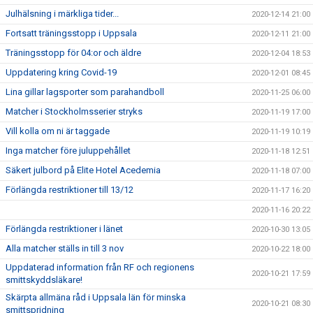
Julhälsning i märkliga tider...
2020-12-14 21:00
Fortsatt träningsstopp i Uppsala
2020-12-11 21:00
Träningsstopp för 04:or och äldre
2020-12-04 18:53
Uppdatering kring Covid-19
2020-12-01 08:45
Lina gillar lagsporter som parahandboll
2020-11-25 06:00
Matcher i Stockholmsserier stryks
2020-11-19 17:00
Vill kolla om ni är taggade
2020-11-19 10:19
Inga matcher före juluppehållet
2020-11-18 12:51
Säkert julbord på Elite Hotel Acedemia
2020-11-18 07:00
Förlängda restriktioner till 13/12
2020-11-17 16:20
2020-11-16 20:22
Förlängda restriktioner i länet
2020-10-30 13:05
Alla matcher ställs in till 3 nov
2020-10-22 18:00
Uppdaterad information från RF och regionens
2020-10-21 17:59
smittskyddsläkare!
Skärpta allmäna råd i Uppsala län för minska
2020-10-21 08:30
smittspridning