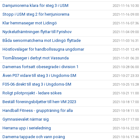
Damjuniorerna klara för steg 3 i USM
2021-11-16 10:30
Stopp i USM steg 2 för herrjuniorerna
2021-11-16 09:00
Klar hemmaseger mot Lidingö
2021-11-16 07:36
Nyckeluthämtningen flyttar till Fyrishov
2021-11-04 09:00
Båda seniormatcherna mot Lidingö flyttade
2021-11-03 16:31
Höstlovsläger för handbollssugna ungdomar
2021-11-01 12:49
Tiomålsseger i derbyt mot Vassunda
2021-11-01 06:20
Damernas fortsatt obesegrade i division 1
2021-10-28 06:00
Även P07 vidare till steg 3 i Ungdoms-SM
2021-10-27 23:33
F05-06 direkt till steg 3 i Ungdoms-SM
2021-10-25 15:28
Roligt pilotprojekt - ledare sökes
2021-10-21 11:00
Beställ föreningsbiljetter till herr-VM 2023
2021-10-18 17:00
Handball Fitness - gruppträning för alla
2021-10-18 11:55
Gymnasievalet närmar sig
2021-10-17 17:00
Herrarna upp i serieledning
2021-10-16 22:02
Damerna tappade och vann poäng
2021-10-16 17:46