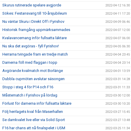
Skurus rutinerade spelare avgjorde
2022-04-12 16:30
Sökes: Festansvarig till 10-årsjubileum
2022-04-11 17:20
Nu väntar Skuru i Direkt Off i Fyrishov
2022-04-09 06:46
Historisk framgång uppmärksammades
2022-04-07 12:00
Kvalavancemang inför fullsatta läktare
2022-04-07 06:00
Nu ska det avgöras - fyll Fyrishov!
2022-04-05 06:30
Herrarna tvingade fram en tredje match
2022-04-04 23:45
Damerna föll med flaggan i topp
2022-04-04 23:14
Avgörande kvalmatch mot Borlänge
2022-04-01 13:59
Dubbla cupmöten avslutar säsongen
2022-03-31 14:28
Stopp i steg 4 för P14 och F16
2022-03-31 11:33
Måstematch i Fyrishov på lördag
2022-03-30 12:00
Förlust för damerna inför fullsatta läktare
2022-03-30 10:20
Följ herrlagets kval från Maserhallen
2022-03-27 15:45
Se damkvalet live eller via Solid Sport
2022-03-27 13:48
F16 har chans att nå finalspelet i USM
2022-03-25 11:34