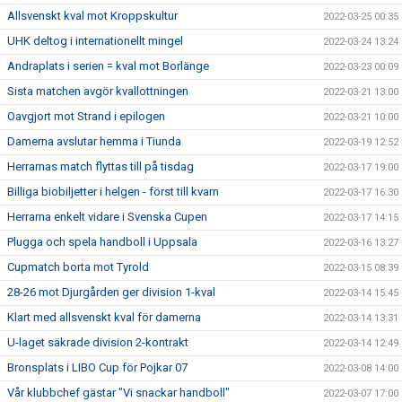
Allsvenskt kval mot Kroppskultur
2022-03-25 00:35
UHK deltog i internationellt mingel
2022-03-24 13:24
Andraplats i serien = kval mot Borlänge
2022-03-23 00:09
Sista matchen avgör kvallottningen
2022-03-21 13:00
Oavgjort mot Strand i epilogen
2022-03-21 10:00
Damerna avslutar hemma i Tiunda
2022-03-19 12:52
Herrarnas match flyttas till på tisdag
2022-03-17 19:00
Billiga biobiljetter i helgen - först till kvarn
2022-03-17 16:30
Herrarna enkelt vidare i Svenska Cupen
2022-03-17 14:15
Plugga och spela handboll i Uppsala
2022-03-16 13:27
Cupmatch borta mot Tyrold
2022-03-15 08:39
28-26 mot Djurgården ger division 1-kval
2022-03-14 15:45
Klart med allsvenskt kval för damerna
2022-03-14 13:31
U-laget säkrade division 2-kontrakt
2022-03-14 12:49
Bronsplats i LIBO Cup för Pojkar 07
2022-03-08 14:00
Vår klubbchef gästar "Vi snackar handboll"
2022-03-07 17:00