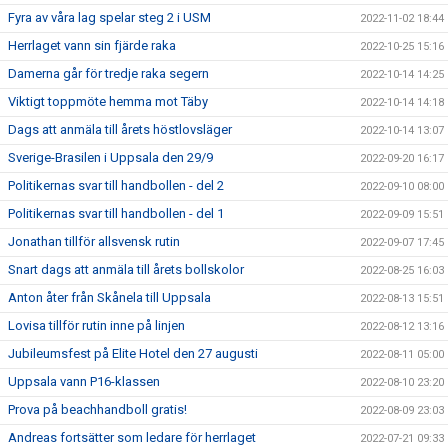
Fyra av våra lag spelar steg 2 i USM
2022-11-02 18:44
Herrlaget vann sin fjärde raka
2022-10-25 15:16
Damerna går för tredje raka segern
2022-10-14 14:25
Viktigt toppmöte hemma mot Täby
2022-10-14 14:18
Dags att anmäla till årets höstlovsläger
2022-10-14 13:07
Sverige-Brasilen i Uppsala den 29/9
2022-09-20 16:17
Politikernas svar till handbollen - del 2
2022-09-10 08:00
Politikernas svar till handbollen - del 1
2022-09-09 15:51
Jonathan tillför allsvensk rutin
2022-09-07 17:45
Snart dags att anmäla till årets bollskolor
2022-08-25 16:03
Anton åter från Skånela till Uppsala
2022-08-13 15:51
Lovisa tillför rutin inne på linjen
2022-08-12 13:16
Jubileumsfest på Elite Hotel den 27 augusti
2022-08-11 05:00
Uppsala vann P16-klassen
2022-08-10 23:20
Prova på beachhandboll gratis!
2022-08-09 23:03
Andreas fortsätter som ledare för herrlaget
2022-07-21 09:33