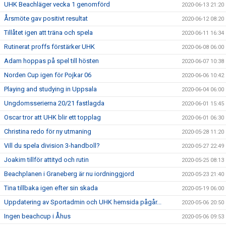
UHK Beachläger vecka 1 genomförd
2020-06-13 21:20
Årsmöte gav positivt resultat
2020-06-12 08:20
Tillåtet igen att träna och spela
2020-06-11 16:34
Rutinerat proffs förstärker UHK
2020-06-08 06:00
Adam hoppas på spel till hösten
2020-06-07 10:38
Norden Cup igen för Pojkar 06
2020-06-06 10:42
Playing and studying in Uppsala
2020-06-04 06:00
Ungdomsserierna 20/21 fastlagda
2020-06-01 15:45
Oscar tror att UHK blir ett topplag
2020-06-01 06:30
Christina redo för ny utmaning
2020-05-28 11:20
Vill du spela division 3-handboll?
2020-05-27 22:49
Joakim tillför attityd och rutin
2020-05-25 08:13
Beachplanen i Graneberg är nu iordninggjord
2020-05-23 21:40
Tina tillbaka igen efter sin skada
2020-05-19 06:00
Uppdatering av Sportadmin och UHK hemsida pågår...
2020-05-06 20:50
Ingen beachcup i Åhus
2020-05-06 09:53