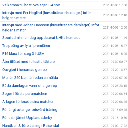
Välkomna till höstlovsläger 1-4 nov
2021-10-08 17:30
Intervju med Per Haglind (huvudtränare herrlaget) inför
2021-10-08 12:10
helgens match
Intervju med Johan Hansson (huvudtränare damlaget) inför
2021-10-08 12:00
helgens match
Sportadmin har idag uppdaterat UHKs hemsida
2021-10-08 11:49
Tre poäng av fyra i premiären
2021-10-03 18:27
P16 klara för steg 3 i USM
2021-10-03 18:25
Åter tillåtet med fullsatta läktare
2021-09-30 00:07
Oavgjort i herrarnas genrep
2021-09-29 13:57
Mer än 250 barn är redan anmälda
2021-09-27 07:00
Båda damlagen vann sina genrep
2021-09-26 23:15
Seger i första paramatchen
2021-09-20 06:54
A-lagen förlorade sina matcher
2021-09-20 06:45
Förlängt avtal ger prisvärd träning
2021-09-15 09:45
Förlust i jämnt Upplandsderby
2021-09-13 10:50
Handboll & föreläsning i Rosendal
2021-09-09 17:22