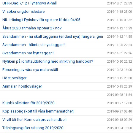
UHK-Dag 7/12 i Fyrishovs A-hall
2019-12-01 22:33
Vi söker ungdomsledare
2019-11-18 23:00
NIU träning i Fyrishov för spelare födda 04/05
2019-11-15 09:32
Åhus 2020 anmälan öppnar 27 nov
2019-11-12 16:23
Svandammen - nu skall taggarna (endast nya) fungera igen
2019-11-12 14:55
Svandammen - hämta ut nya taggar !!
2019-11-05 22:24
Svandammen har bytt taggar !!
2019-11-01 22:16
Nyfiken på idrottsutbildning med inriktning handboll?
2019-10-30 22:32
Försening av våra nya matchställ
2019-10-23 16:00
Höstlovsläger
2019-10-15 23:30
Anmälan höstlovsläger
2019-10-15 23:29
2019-09-28 11:54
Klubbkollektion för 2019/2020
2019-09-27 17:00
Köp säsongskort till våra hemmamatcher!
2019-09-27 08:40
Vi vill bli fler! Kom och prova handboll
2019-09-18 09:29
Träningsavgifter säsong 2019/2020
2019-09-04 16:00