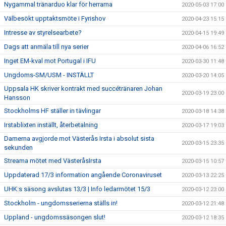
Nygammal tränarduo klar för herrarna
2020-05-03 17:00
Välbesökt upptaktsmöte i Fyrishov
2020-04-23 15:15
Intresse av styrelsearbete?
2020-04-15 19:49
Dags att anmäla till nya serier
2020-04-06 16:52
Inget EM-kval mot Portugal i IFU
2020-03-30 11:48
Ungdoms-SM/USM - INSTÄLLT
2020-03-20 14:05
Uppsala HK skriver kontrakt med succétränaren Johan
2020-03-19 23:00
Hansson
Stockholms HF ställer in tävlingar
2020-03-18 14:38
Irstablixten inställt, återbetalning
2020-03-17 19:03
Damerna avgjorde mot Västerås Irsta i absolut sista
2020-03-15 23:35
sekunden
Streama mötet med VästeråsIrsta
2020-03-15 10:57
Uppdaterad 17/3 information angående Coronaviruset
2020-03-13 22:25
UHK:s säsong avslutas 13/3 | Info ledarmötet 15/3
2020-03-12 23:00
Stockholm - ungdomsserierna ställs in!
2020-03-12 21:48
Uppland - ungdomssäsongen slut!
2020-03-12 18:35