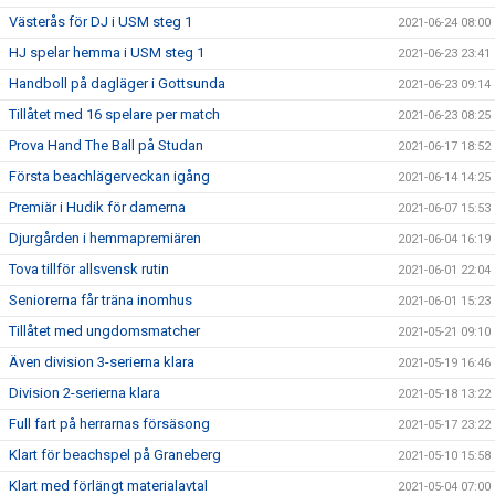
Västerås för DJ i USM steg 1
2021-06-24 08:00
HJ spelar hemma i USM steg 1
2021-06-23 23:41
Handboll på dagläger i Gottsunda
2021-06-23 09:14
Tillåtet med 16 spelare per match
2021-06-23 08:25
Prova Hand The Ball på Studan
2021-06-17 18:52
Första beachlägerveckan igång
2021-06-14 14:25
Premiär i Hudik för damerna
2021-06-07 15:53
Djurgården i hemmapremiären
2021-06-04 16:19
Tova tillför allsvensk rutin
2021-06-01 22:04
Seniorerna får träna inomhus
2021-06-01 15:23
Tillåtet med ungdomsmatcher
2021-05-21 09:10
Även division 3-serierna klara
2021-05-19 16:46
Division 2-serierna klara
2021-05-18 13:22
Full fart på herrarnas försäsong
2021-05-17 23:22
Klart för beachspel på Graneberg
2021-05-10 15:58
Klart med förlängt materialavtal
2021-05-04 07:00