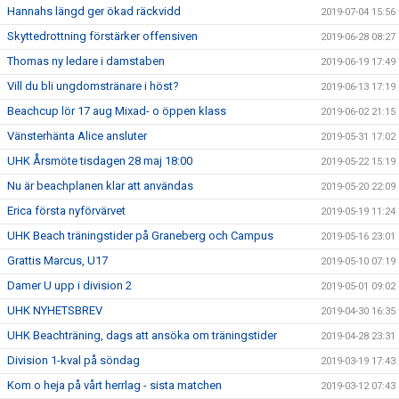
Hannahs längd ger ökad räckvidd
2019-07-04 15:56
Skyttedrottning förstärker offensiven
2019-06-28 08:27
Thomas ny ledare i damstaben
2019-06-19 17:49
Vill du bli ungdomstränare i höst?
2019-06-13 17:19
Beachcup lör 17 aug Mixad- o öppen klass
2019-06-02 21:15
Vänsterhänta Alice ansluter
2019-05-31 17:02
UHK Årsmöte tisdagen 28 maj 18:00
2019-05-22 15:19
Nu är beachplanen klar att användas
2019-05-20 22:09
Erica första nyförvärvet
2019-05-19 11:24
UHK Beach träningstider på Graneberg och Campus
2019-05-16 23:01
Grattis Marcus, U17
2019-05-10 07:19
Damer U upp i division 2
2019-05-01 09:02
UHK NYHETSBREV
2019-04-30 16:35
UHK Beachträning, dags att ansöka om träningstider
2019-04-28 23:31
Division 1-kval på söndag
2019-03-19 17:43
Kom o heja på vårt herrlag - sista matchen
2019-03-12 07:43