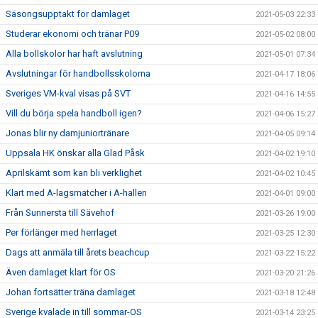
Säsongsupptakt för damlaget
2021-05-03 22:33
Studerar ekonomi och tränar P09
2021-05-02 08:00
Alla bollskolor har haft avslutning
2021-05-01 07:34
Avslutningar för handbollsskolorna
2021-04-17 18:06
Sveriges VM-kval visas på SVT
2021-04-16 14:55
Vill du börja spela handboll igen?
2021-04-06 15:27
Jonas blir ny damjuniortränare
2021-04-05 09:14
Uppsala HK önskar alla Glad Påsk
2021-04-02 19:10
Aprilskämt som kan bli verklighet
2021-04-02 10:45
Klart med A-lagsmatcher i A-hallen
2021-04-01 09:00
Från Sunnersta till Sävehof
2021-03-26 19:00
Per förlänger med herrlaget
2021-03-25 12:30
Dags att anmäla till årets beachcup
2021-03-22 15:22
Även damlaget klart för OS
2021-03-20 21:26
Johan fortsätter träna damlaget
2021-03-18 12:48
Sverige kvalade in till sommar-OS
2021-03-14 23:25