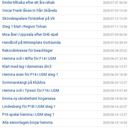
Emilie tillbaka efter ett års rehab
2020-07-31 06:00
Oscar Frank lånas in från Skånela
2020-07-29 15:00
Skövdespelare förstärker på V6
2020-07-15 15:59
Steg 1 klart i Region Tolvan
2020-07-11 13:50
Moa åter i Uppsala efter SHE-spel
2020-07-09 06:00
Handboll på Mötesplats Gottsunda
2020-07-03 20:59
Rekordintresse för beachläger
2020-06-28 23:02
Hemma och i Alfta för F14 i USM
2020-06-27 22:45
Klart med lag i damernas div.3
2020-06-26 13:47
Hemma även för P14 i USM steg 1
2020-06-25 18:30
Sommarstängt på Klubbis
2020-06-25 15:27
Hemma och i Tyresö för F16 i USM
2020-06-19 07:49
Emma ny vänsterhänt högersexa
2020-06-18 06:00
Lindesberg för P18 i USM steg 1
2020-06-16 22:07
P16 spelar hemma i USM steg 1
2020-06-16 12:47
Alla seniorlagen börjar hemma
2020-06-14 14:04