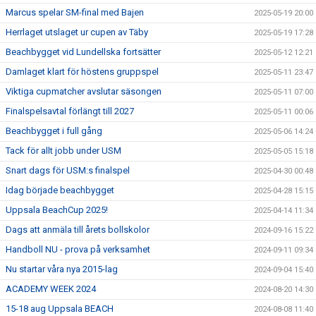
Marcus spelar SM-final med Bajen
2025-05-19 20:00
Herrlaget utslaget ur cupen av Täby
2025-05-19 17:28
Beachbygget vid Lundellska fortsätter
2025-05-12 12:21
Damlaget klart för höstens gruppspel
2025-05-11 23:47
Viktiga cupmatcher avslutar säsongen
2025-05-11 07:00
Finalspelsavtal förlängt till 2027
2025-05-11 00:06
Beachbygget i full gång
2025-05-06 14:24
Tack för allt jobb under USM
2025-05-05 15:18
Snart dags för USM:s finalspel
2025-04-30 00:48
Idag började beachbygget
2025-04-28 15:15
Uppsala BeachCup 2025!
2025-04-14 11:34
Dags att anmäla till årets bollskolor
2024-09-16 15:22
Handboll NU - prova på verksamhet
2024-09-11 09:34
Nu startar våra nya 2015-lag
2024-09-04 15:40
ACADEMY WEEK 2024
2024-08-20 14:30
15-18 aug Uppsala BEACH
2024-08-08 11:40