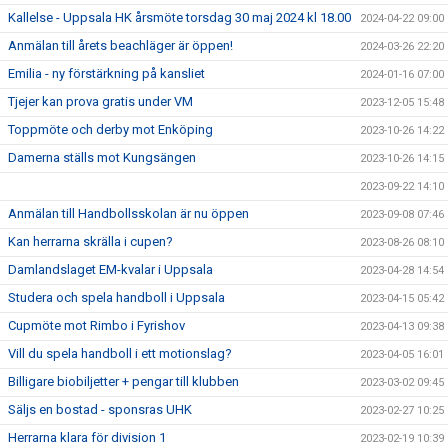
Kallelse - Uppsala HK årsmöte torsdag 30 maj 2024 kl 18.00
2024-04-22 09:00
Anmälan till årets beachläger är öppen!
2024-03-26 22:20
Emilia - ny förstärkning på kansliet
2024-01-16 07:00
Tjejer kan prova gratis under VM
2023-12-05 15:48
Toppmöte och derby mot Enköping
2023-10-26 14:22
Damerna ställs mot Kungsängen
2023-10-26 14:15
2023-09-22 14:10
Anmälan till Handbollsskolan är nu öppen
2023-09-08 07:46
Kan herrarna skrälla i cupen?
2023-08-26 08:10
Damlandslaget EM-kvalar i Uppsala
2023-04-28 14:54
Studera och spela handboll i Uppsala
2023-04-15 05:42
Cupmöte mot Rimbo i Fyrishov
2023-04-13 09:38
Vill du spela handboll i ett motionslag?
2023-04-05 16:01
Billigare biobiljetter + pengar till klubben
2023-03-02 09:45
Säljs en bostad - sponsras UHK
2023-02-27 10:25
Herrarna klara för division 1
2023-02-19 10:39