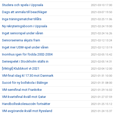
Studera och spela i Uppsala
2021-03-10 17:00
Dags att anmäla till beachläger
2021-03-07 19:50
Inga träningsmatcher tillåts
2021-02-25 11:06
Ny rekryteringsboom i Uppsala
2021-02-24 19:00
Inget seniorspel under våren
2021-02-24 16:26
Seniorserierna skjuts fram
2021-02-12 13:24
Inget mer USM-spel under våren
2021-02-12 13:19
Inomhus igen för födda 2002-2004
2021-02-05 15:42
Seriespelet i Stockholm ställs in
2021-02-05 14:31
[Viktigt] Klubbkort vt-2021
2021-02-04 12:00
VM-final idag kl 17.30 mot Danmark
2021-01-31 10:00
Succé för ny bollskola i Bälinge
2021-01-31 08:00
VM-semifinal mot Frankrike
2021-01-29 16:02
VM-kvartsfinal ikväll mot Qatar
2021-01-27 07:59
Handbollsskolesuccén fortsätter
2021-01-25 15:12
VM-avgörande ikväll mot Ryssland
2021-01-24 15:37