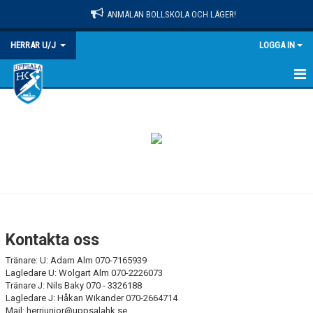
ANMÄLAN BOLLSKOLA OCH LÄGER!
HERRAR U/J
LOGGA IN
HEM
NYHETER
KALENDER
TRUPPEN
BILDGALLERI
Kontakta oss
DOKUMENT
Tränare: U: Adam Alm 070-7165939
Lagledare U: Wolgart Alm 070-2226073
KONTAKT
Tränare J: Nils Baky 070 - 3326188
Lagledare J: Håkan Wikander 070-2664714
Mail: herrjunior@uppsalahk.se
MATCHER